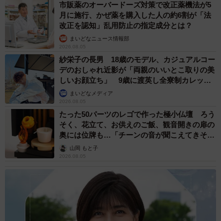
市販薬のオーバードーズ対策で改正薬機法が5
月に施行、かぜ薬を購入した人の約6割が「法
改正を認知」乱用防止の指定成分とは？
まいどなニュース情報部
2026.08.05
紗栄子の長男 18歳のモデル、カジュアルコー
デのおしゃれ近影が「両親のいいとこ取りの美
しいお顔立ち」 9歳に渡英し全寮制カレッジ
で学ぶ
まいどなメディア
2026.08.05
たった50パーツのレゴで作った極小仏壇 ろう
そく、花立て、お供えのご飯、観音開きの扉の
奥には位牌も…「チーンの音が聞こえてきそ
う」
山岡 もと子
2026.08.05