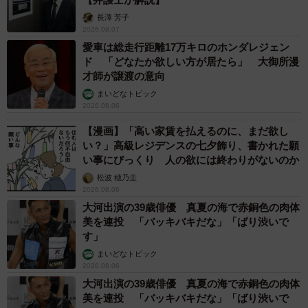
長澤 芳子
2026.08.07
愛車は総走行距離17万キロのホンダレジェン
ド 「どなたか欲しい方が居たら」 大御所漫
才師が譲渡の意向
まいどなトピック
2026.08.06
【漫画】「高い家賃を払えるのに、まだ欲し
い？」高級レジデンスの七夕飾り、書かれた願
い事にびっくり 人の欲には終わりがないのか
松波 穂乃圭
2026.08.06
大河出演の39歳俳優 真夏の海で赤銅色の肉体
美を連投 「バッキバキだな」「ばり渋いで
す」
まいどなトピック
2026.08.06
大河出演の39歳俳優 真夏の海で赤銅色の肉体
美を連投 「バッキバキだな」「ばり渋いで