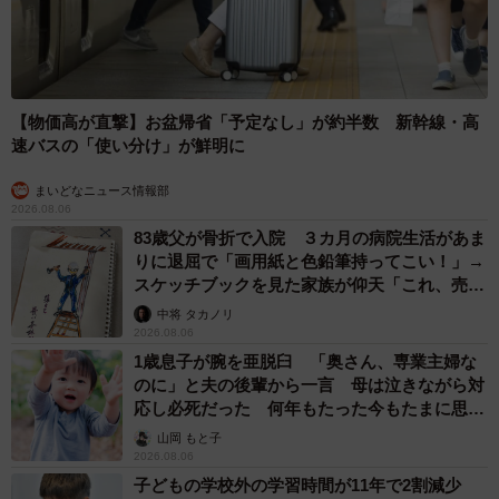
【物価高が直撃】お盆帰省「予定なし」が約半数 新幹線・高
速バスの「使い分け」が鮮明に
まいどなニュース情報部
2026.08.06
83歳父が骨折で入院 ３カ月の病院生活があま
りに退屈で「画用紙と色鉛筆持ってこい！」→
スケッチブックを見た家族が仰天「これ、売れ
ますよ…」
中将 タカノリ
2026.08.06
1歳息子が腕を亜脱臼 「奥さん、専業主婦な
のに」と夫の後輩から一言 母は泣きながら対
応し必死だった 何年もたった今もたまに思い
出し…
山岡 もと子
2026.08.06
子どもの学校外の学習時間が11年で2割減少