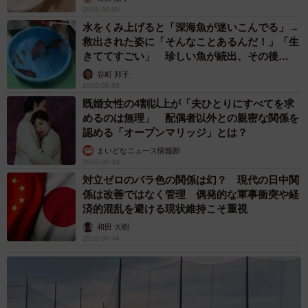
2026.08.05
水をくみ上げると「深海魚が迷いこんでる」→
救出された姿に「そんなことあるんだ！」「生
きててすごい」 珍しい魚が続出、その後
は……
谷町 邦子
2026.08.05
既婚女性の4割以上が「夫ひとりにすべてを求
めるのは無理」 配偶者以外との親密な関係を
認める「オープンマリッジ」とは？
まいどなニュース情報部
2026.08.04
対立ゼロのバラ色の関係は幻？ 現代の日中関
係は改善ではなく管理 偶発的な軍事衝突や経
済的混乱を避ける現状維持こそ重視
和田 大樹
2026.08.04