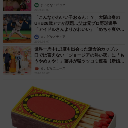
まいどなトピック
2026.08.07
「こんなかわいい子おるん！？」大阪出身の
UHB26歳アナが話題…父は元プロ野球選手
「アイドルさんよりかわいい」「めちゃ爽や
か」
まいどなメディア
2026.08.07
世界一周中に3度も出会った運命的カップル
口では言えない「ジョージアの熱い夜」に「も
うやめぇや！」藤井が猛ツッコミ連発【新婚さ
ん】
まいどなニュース
2026.08.07