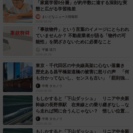
「家庭学習0分層」が約半数に達する深刻な実
態と広がる学習格差
まいどなニュース情報部
2026.08.06
「事故物件」という言葉のイメージにとらわれ
ていませんか？ 不動産業者が語る「物件の可
能性」を閉ざさないために必要なこと
平藤 清刀
2026.08.06
東京・千代田区の中央線高架に心ない落書き
歴史ある昌平橋架道橋の被害に怒りの声 「何
も分かってないし、センスも古い」「罰則強化
して」
中将 タカノリ
2026.08.06
もしかすると「下山ダッシュ」 リニア中央新
幹線の長野県駅 在来線との乗り継ぎなし→な
ら走れば間に合うんじゃない？ 惜しい位置関
係が反響
中将 タカノリ
2026.08.06
もしかすると「下山ダッシュ」 リニア中央新