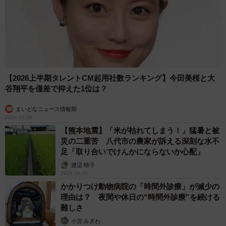
【2026上半期タレントCM起用社数ランキング】今田美桜と大
谷翔平を僅差で抑えた1位は？
まいどなニュース情報部
2026.08.05
【熊本地震】「米が枯れてしまう！」猛暑と被
災の二重苦 八代市の農家が訴える深刻な水不
足「取り合いでけんかにならないか心配」
渡辺 晴子
2026.08.05
かかりつけ動物病院の「時間外診療」が減少の
理由は？ 夜間や休日の“時間外診療”を続ける
難しさ
小宮 みぎわ