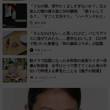
「うちの猫、背中たくましすぎないか？」父と
並んだ猫の後ろ姿にSNS騒然 「筋トレして
る？」「すごく丈夫そう」「ハーランドかと」
梨木 香奈
2026.08.05
「そんなわけない…と思ったけど」バニラアイ
スに混ぜてみたら……意外なおいしさ 口の中
で気づいた斬新な「和の薬味コラボ」が話題
中将 タカノリ
2026.08.05
朝ドラで話題になった令和初の仮面ライダー俳
優が初登場 女手ひとつで育ててくれた母の手
伝いで料理人を夢見たことも【徹子の部屋】
まいどなニュース
2026.08.05