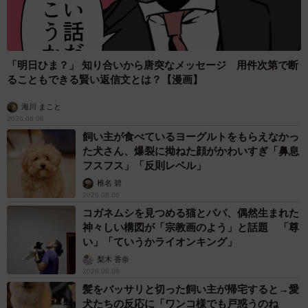
「明日ひま？」 知り合いから唐突なメッセージ 用件次第で断
ることもできる賢い返信文とは？【漫画】
海川 まこと
2026.08.06
飼い主が食べているヨーグルトをもらえなかっ
た犬さん、爆裂に拗ねた顔がかわいすぎ「鼻息
フスフス」「反則レベル」
椎名 碧
2026.08.06
コガネムシを見つめる猫とパパ、偶然生まれた
神々しい構図が「宗教画のよう」と話題 「尊
い」「ていうかライオンキング」
梨木 香奈
2026.08.06
髪をバッサリと切った飼い主が帰宅すると→愛
犬たちの反応に「ワンコ様でも戸惑うのね