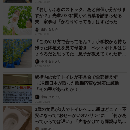
2026.08.05
「おしりふきのストック、あと何個か分かりま
すか？」先輩パパに聞かれ言葉を詰まらせる
夫 家事は「かなりやってる」はずだった
山岡 もと子
2026.08.05
「このやり方で合ってるん？」小学校から持ち
帰った鉢植えを見て母驚き ペットボトルはじ
ょうろだと思ってた…息子が教えてくれた斬新
な水やりとは
中将 タカノリ
2026.08.05
駅構内の女子トイレが不具合で全部使えず
→JR西日本が取った臨機応変な対応に感動
「その手があったか！」
中将 タカノリ
2026.08.05
3歳の女児が1人でトイレへ……親はどこ？→不
安になって“おせっかいオバサン”に 「何かあ
ってからでは遅い」「声をかけても両親は気づ
かぬまま」
宮前 晶子