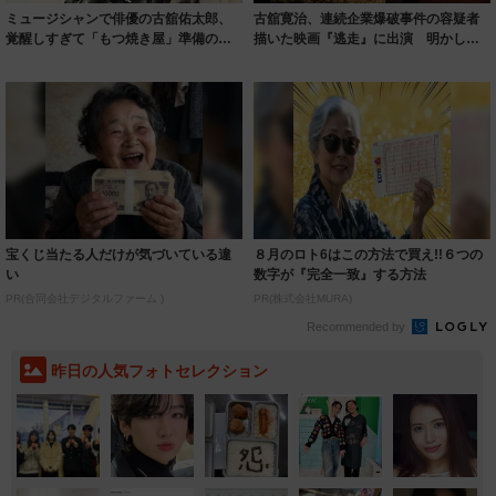
ミュージシャンで俳優の古舘佑太郎、
古舘寛治、連続企業爆破事件の容疑者
覚醒しすぎて「もつ焼き屋」準備の過
描いた映画『逃走』に出演 明かした
去
葛藤「僕が桐...
宝くじ当たる人だけが気づいている違
８月のロト6はこの方法で買え!!６つの
い
数字が『完全一致』する方法
PR(合同会社デジタルファーム )
PR(株式会社MURA)
Recommended by
昨日の人気フォトセレクション