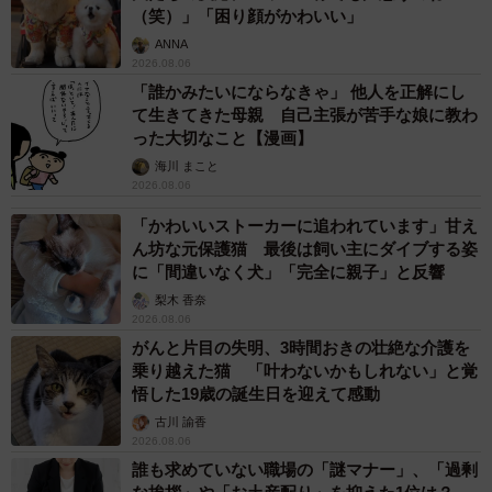
（笑）」「困り顔がかわいい」
ANNA
2026.08.06
「誰かみたいにならなきゃ」 他人を正解にし
て生きてきた母親 自己主張が苦手な娘に教わ
った大切なこと【漫画】
海川 まこと
2026.08.06
「かわいいストーカーに追われています」甘え
ん坊な元保護猫 最後は飼い主にダイブする姿
に「間違いなく犬」「完全に親子」と反響
梨木 香奈
2026.08.06
がんと片目の失明、3時間おきの壮絶な介護を
乗り越えた猫 「叶わないかもしれない」と覚
悟した19歳の誕生日を迎えて感動
古川 諭香
2026.08.06
誰も求めていない職場の「謎マナー」、「過剰