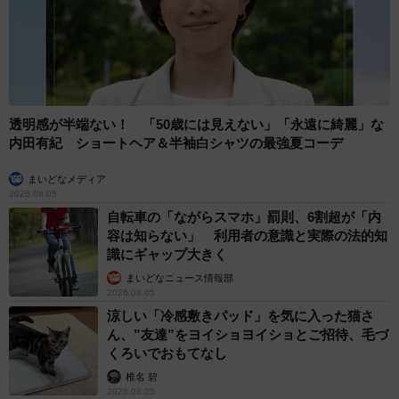
透明感が半端ない！ 「50歳には見えない」「永遠に綺麗」な
内田有紀 ショートヘア＆半袖白シャツの最強夏コーデ
まいどなメディア
2026.08.05
自転車の「ながらスマホ」罰則、6割超が「内
容は知らない」 利用者の意識と実際の法的知
識にギャップ大きく
まいどなニュース情報部
2026.08.05
涼しい「冷感敷きパッド」を気に入った猫さ
ん、”友達”をヨイショヨイショとご招待、毛づ
くろいでおもてなし
椎名 碧
2026.08.05