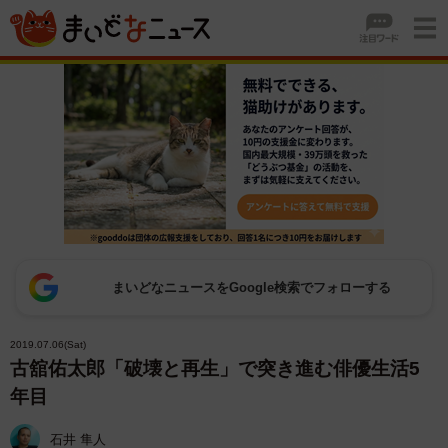
まいどなニュースをGoogle検索でフォローする
2019.07.06(Sat)
古舘佑太郎「破壊と再生」で突き進む俳優生活5
年目
石井 隼人