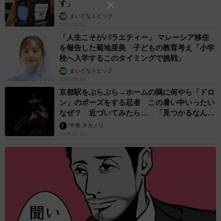
す」
まいどなトピック
2026.08.06
「人生こそがバラエティー」 マレーシア移住
を報告した菊地亜美 子どもの教育考え「小学
校へ入学するこのタイミングで挑戦」
まいどなトピック
2026.08.06
京都駅をぶらぶら→ホームの隅に何やら「ドロ
ン」のポーズをする忍者 この暑い中いったい
なぜ？ 近づいてみたら… 「見つかるなんて
未熟」
中将 タカノリ
2026.08.06