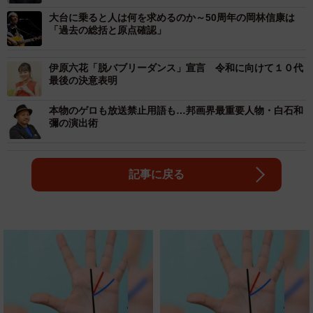
大台に乗ると人は何を求めるのか～50周年の岡林信康は
「過去の総括と原点確認」
伊原六花「脱バブリーダンス」宣言 令和に向けて１０代
最後の決意表明
本物のゲロも放送禁止用語も…邦画界最重要人物・白石和
彌の演出術
記事に戻る