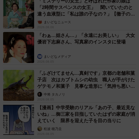
「ミステリーの女王」と呼ばれた作家の娘は
「2時間サスペンスの女王」 聞いていたのと
違う血液型に「私は誰の子なの？」【徹子の部
屋】
まいどなニュース
2026.08.06
「わぁ…姐さん…」「永遠にお美しい」 大女
優岩下志麻さん、写真家のインスタに登場
まいどなメディア
2026.08.05
「ふざけてません…真剣です」京都の老舗和菓
子店 次はカブトムシの幼虫 職人が手がけた
ゲテモノ和菓子 見事な造形に「気持ち悪いく
らいリアル」
中将 タカノリ
2026.08.05
【漫画】中学受験のリアル「あの子、最近見な
いね」…御三家を目指していたはずの家庭が消
えていく 限界を迎えた子を目の当りに
松波 穂乃圭
2026.08.05