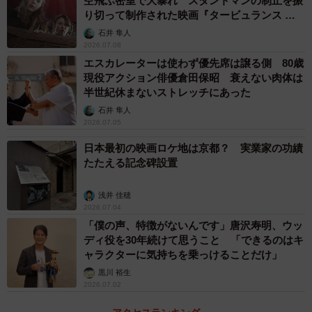
空飛ぶ密室で大暴れ スタントマンの制止を振
り切って制作された映画『タービュランス 絶
空16000フィート』
石井 隼人
2026.07.08
エスカレーターは使わず優先席は譲る側 80歳
現役アクション俳優倉田保昭 衰えない肉体は
半世紀休まないストレッチにあった
石井 隼人
2026.07.05
日本最初の映画ロケ地は京都？ 実業家の功績
たたえる記念碑設置
浅井 佳穂
2026.07.04
「僕の声、特徴がないんです」唐沢寿明、ウッ
ディ役を30年続けて思うこと 「できるのはキ
ャラクターに気持ちを乗っけることだけ」
黒川 裕生
2026.07.02