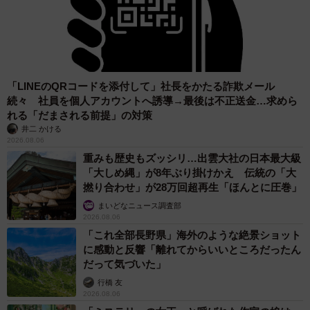
「LINEのQRコードを添付して」社長をかたる詐欺メール
続々 社員を個人アカウントへ誘導→最後は不正送金…求めら
れる「だまされる前提」の対策
井二 かける
2026.08.06
重みも歴史もズッシリ…出雲大社の日本最大級
「大しめ縄」が8年ぶり掛けかえ 伝統の「大
撚り合わせ」が28万回超再生「ほんとに圧巻」
まいどなニュース調査部
2026.08.06
「これ全部長野県」海外のような絶景ショット
に感動と反響「離れてからいいところだったん
だって気づいた」
行橋 友
2026.08.06