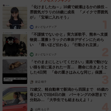
アクセスランキング
「化けましたね～」10歳で綾瀬はるかの娘役→
雰囲気ガラリの18歳に成長 「メイクで雰囲気
が」「宝塚に入れそう」
まいどなメディア
「不謹慎でないかと」実力派歌手、熊本へ支援
物資…運搬トラックの車体デザインにためら
い 「痛いほど伝わる」「行動され立派」
まいどなトピック
「そのままにしといてください」道路で動けな
い猫を前に返された一言… 懸命に生きようと
した4日間 「命の重さはみんな同じ」保護団
体代表の訴え
渡辺 晴子
72歳父、軽自動車で新潟から四国まで 65歳の
母と2人で3泊4日の旅 パーキングの休憩まで
分刻み… 「大学生でも組まねえよ！」
山岡 もと子