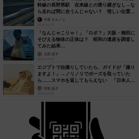
幹線の長野県駅 在来線との乗り継ぎなし→な
ら走れば間に合うんじゃない？ 惜しい位置関
係が反響
中将 タカノリ
2026.08.06
「なんじゃこりゃ！」「ロボ？」大阪・梅田に
そびえる物体の正体は？ 昭和の遺産を調査し
てみた結果…
太田 浩子
2026.08.06
エジプトで自撮りしていたら、ガイドが「撮り
ますよ！」→ノリノリでポーズを取っていた
ら……スマホを返してもらえない 「日本人は
カモ代表かも」「私は6時間で3万円払った」
宮前 晶子
2026.08.06