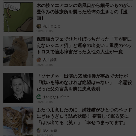
木の枝？エアコンの送風口から細長いものが…
昼休みの診療所を襲った恐怖の生きもの【漫
画】
海川 まこと
2026.08.05
保護猫カフェでひとりぼっちだった「耳が聞こ
えないシニア猫」と運命の出会い→重度のペッ
トロスで適応障害だった女性の人生が一変
古川 諭香
2026.08.05
「ソナチネ」出演の55歳俳優が事故で大けが
「戦いを諦めなければ絶望は来ない」 名悪役
だった父の言葉を胸に決意表明
まいどなトピック
2026.08.05
ふたつ用意したのに…姉妹猫がひとつのベッド
にぎゅうぎゅう詰め状態！ 密着して眠る姿に
「はみ出てる（笑）」「幸せつまってます」
梨木 香奈
2026.08.05