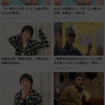
「占い師だけが知ってる〝お金が増え
あなたの金運はどう？宝くじに縁があ
る人の共通点〟」
る時、金運はこう変わる
PR(合同会社デジタルファーム )
PR(合同会社デジタルファーム )
古舘佑太郎「破壊と再生」で突き進む
【昭和43年以前生まれはロト６この数
俳優生活5年目
字を買うべき】6つの数字が「完全一
致」する方...
PR(株式会社MURA)