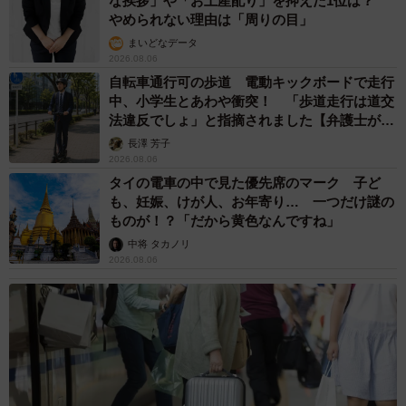
な挨拶」や「お土産配り」を抑えた1位は？
やめられない理由は「周りの目」
まいどなデータ
2026.08.06
自転車通行可の歩道 電動キックボードで走行
中、小学生とあわや衝突！ 「歩道走行は道交
法違反でしょ」と指摘されました【弁護士が解
説】
長澤 芳子
2026.08.06
タイの電車の中で見た優先席のマーク 子ど
も、妊娠、けが人、お年寄り… 一つだけ謎の
ものが！？「だから黄色なんですね」
中将 タカノリ
2026.08.06