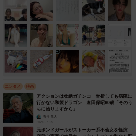
エンタメ
映画
アクションは壮絶ガチンコ 骨折しても病院に
行かない和製ドラゴン 倉田保昭80歳「そのう
ちに治りますから」
石井 隼人
2026.07.15
元ボンドガールがストーカー系不倫女を怪演