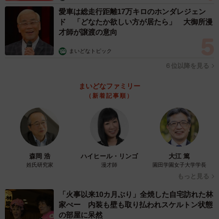
愛車は総走行距離17万キロのホンダレジェン
ド 「どなたか欲しい方が居たら」 大御所漫
才師が譲渡の意向
まいどなトピック
６位以降を見る
まいどなファミリー
（新着記事順）
森岡 浩
ハイヒール・リンゴ
大江 篤
姓氏研究家
漫才師
園田学園女子大学学長
もっと見る
「火事以来10カ月ぶり」全焼した自宅訪れた林
家ぺー 内装も壁も取り払われスケルトン状態
の部屋に呆然