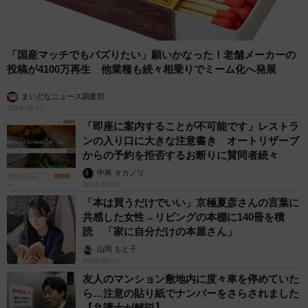
「国産マッチでもバズりたい」願いかなった！老舗メーカーの
投稿が4100万再生 他業種も続々相乗りでミーム化へ発展
まいどなニュース調査部
2026.08.07
「即座に案内することが不可能です」レストラ
ンの入り口に大きな注意書き オートリザーブ
からの予約を拒否するお断りに賛同者続々
中将 タカノリ
2026.08.07
「本は買うだけでいい」京極夏彦さんの言葉に
共感した女性→リビングの本棚に140冊を積
読 「家に自分だけの本屋さん」
山岡 もと子
2026.08.07
友人のマンション敷地内に度々車を停めていた
ら…注意の貼り紙でナンバーをさらされました
【弁護士が解説】