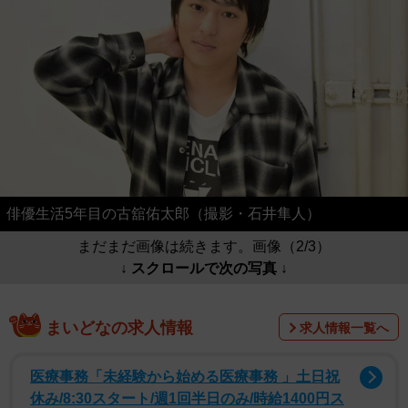
俳優生活5年目の古舘佑太郎（撮影・石井隼人）
まだまだ画像は続きます。画像（2/3）
↓ スクロールで次の写真 ↓
まいどなの求人情報
求人情報一覧へ
医療事務「未経験から始める医療事務 」土日祝
休み/8:30スタート/週1回半日のみ/時給1400円ス