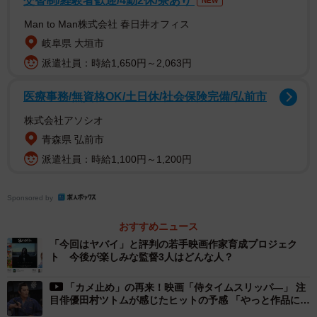
交替制/経験者歓迎/4勤2休/寮あり
NEW
Man to Man株式会社 春日井オフィス
岐阜県 大垣市
派遣社員：時給1,650円～2,063円
医療事務/無資格OK/土日休/社会保険完備/弘前市
株式会社アソシオ
青森県 弘前市
派遣社員：時給1,100円～1,200円
Sponsored by
おすすめニュース
「今回はヤバイ」と評判の若手映画作家育成プロジェク
ト 今後が楽しみな監督3人はどんな人？
「カメ止め」の再来！映画「侍タイムスリッパ―」 注
目俳優田村ツトムが感じたヒットの予感 「やっと作品に巡
り会えたな」と父は絶賛した