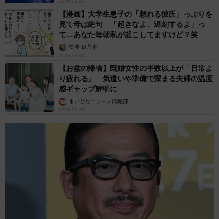
2026.08.07
【漫画】大学生息子の「頼れる彼氏」っぷりを
見て母は絶句 「起きなよ、遅刻するよ」っ
て…あなた毎朝私が起こしてますけど？笑
松波 穂乃圭
2026.08.07
【お盆の帰省】既婚女性の半数以上が「日常よ
り疲れる」 気遣いや準備で深まる夫婦の温度
感ギャップ鮮明に
まいどなニュース情報部
2026.08.07