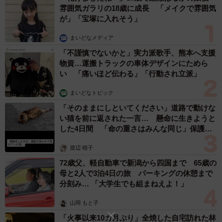
雰囲気ガラリの18歳に成長 「メイクで雰囲気
が」「宝塚に入れそう」
まいどなメディア
「不謹慎でないかと」実力派歌手、熊本へ支援
物資…運搬トラックの車体デザインにためら
い 「痛いほど伝わる」「行動され立派」
まいどなトピック
「そのままにしといてください」道路で動けな
い猫を前に返された一言… 懸命に生きようと
した4日間 「命の重さはみんな同じ」保護団
体代表の訴え
渡辺 晴子
72歳父、軽自動車で新潟から四国まで 65歳の
母と2人で3泊4日の旅 パーキングの休憩まで
分刻み… 「大学生でも組まねえよ！」
山岡 もと子
「火事以来10カ月ぶり」全焼した自宅訪れた林