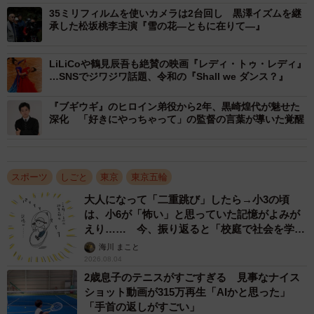
35ミリフィルムを使いカメラは2台回し 黒澤イズムを継
承した松坂桃李主演『雪の花―ともに在りて―』
LiLiCoや鶴見辰吾も絶賛の映画『レディ・トゥ・レディ』
…SNSでジワジワ話題、令和の『Shall we ダンス？』
『ブギウギ』のヒロイン弟役から2年、黒崎煌代が魅せた
深化 「好きにやっちゃって」の監督の言葉が導いた覚醒
スポーツ
しごと
東京
東京五輪
大人になって「二重跳び」したら→小3の頃
は、小6が「怖い」と思っていた記憶がよみが
えり…… 今、振り返ると「校庭で社会を学ん
でいった」【漫画】
海川 まこと
2026.08.04
2歳息子のテニスがすごすぎる 見事なナイス
ショット動画が315万再生「AIかと思った」
「手首の返しがすごい」