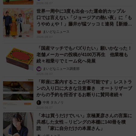
2026.08.07
世界一周中に3度も出会った運命的カップル
口では言えない「ジョージアの熱い夜」に「も
うやめぇや！」藤井が猛ツッコミ連発【新婚さ
ん】
まいどなニュース
2026.08.07
「国産マッチでもバズりたい」願いかなった！
老舗メーカーの投稿が4100万再生 他業種も
続々相乗りでミーム化へ発展
まいどなニュース調査部
2026.08.07
「即座に案内することが不可能です」レストラ
ンの入り口に大きな注意書き オートリザーブ
からの予約を拒否するお断りに賛同者続々
中将 タカノリ
2026.08.07
「本は買うだけでいい」京極夏彦さんの言葉に
共感した女性→リビングの本棚に140冊を積
読 「家に自分だけの本屋さん」