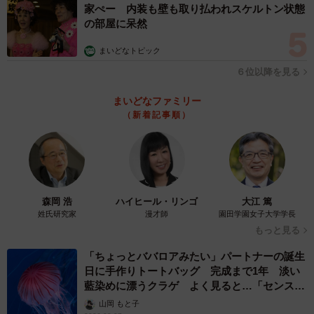
家ぺー 内装も壁も取り払われスケルトン状態
の部屋に呆然
まいどなトピック
６位以降を見る
まいどなファミリー
（新着記事順）
森岡 浩
ハイヒール・リンゴ
大江 篤
姓氏研究家
漫才師
園田学園女子大学学長
もっと見る
「ちょっとババロアみたい」パートナーの誕生
日に手作りトートバッグ 完成まで1年 淡い
藍染めに漂うクラゲ よく見ると…「センスす
ごい」
山岡 もと子