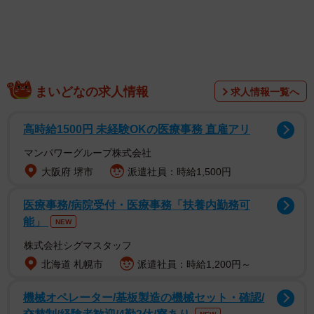
メラマンの中でも1、2を争う若手だった。一体どういうこ
となのか。
当時30代になったばかりの山口さん。若手カメラマンが
担う仕事である箱根駅伝の撮影などを経験していたことか
まいどなの求人情報
求人情報一覧へ
ら、陸上班チームとして招集された。『東京オリンピッ
ク』撮影プロジェクト発足当時は、各社のベテランカメラ
高時給1500円 未経験OKの医療事務 直雇アリ
マンたちが国立競技場のど真ん中での撮影に意欲を見せて
マンパワーグループ株式会社
いたというが「それまでの私たちが使用してきた望遠レン
大阪府 堺市
派遣社員：時給1,500円
ズは260ミリ。しかしその撮影で使用する望遠レンズは今ま
医療事務/病院受付・医療事務「扶養内勤務可
で見たことも使ったこともない800ミリや1,000ミリ。それ
能」
NEW
を使ってベテランの方々がピンボケ映像など撮ったらメン
ツに関わる。機材が決まった途端、失敗を恐れて誰一人手
株式会社シグマスタッフ
を挙げなかった」。抜擢ではなく、お鉢が回ってきた形で
北海道 札幌市
派遣社員：時給1,200円～
若手の山口さんが担当することになった。
機械オペレーター/基板製造の機械セット・確認/