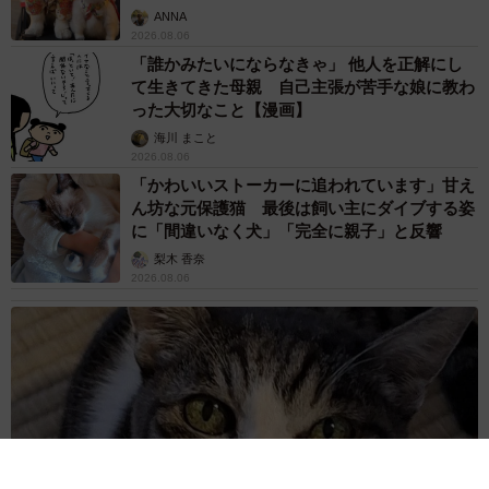
ANNA
2026.08.06
「誰かみたいにならなきゃ」 他人を正解にし
て生きてきた母親 自己主張が苦手な娘に教わ
った大切なこと【漫画】
海川 まこと
2026.08.06
「かわいいストーカーに追われています」甘え
ん坊な元保護猫 最後は飼い主にダイブする姿
に「間違いなく犬」「完全に親子」と反響
梨木 香奈
2026.08.06