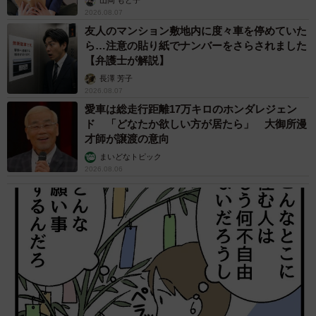
山岡 もと子
2026.08.07
友人のマンション敷地内に度々車を停めていた
ら…注意の貼り紙でナンバーをさらされました
【弁護士が解説】
長澤 芳子
2026.08.07
愛車は総走行距離17万キロのホンダレジェン
ド 「どなたか欲しい方が居たら」 大御所漫
才師が譲渡の意向
まいどなトピック
2026.08.06