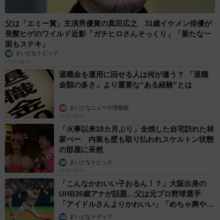
父は「エミー賞」主演男優賞の真田広之 31歳イケメン俳優が
長髪ヒゲのワイルド近影「ガチヒロさんそっくり」「新たな一
面もステキ」
まいどなトピック
2026.08.07
退職金を運用に回せる人は何が違う？ 「退職
金額の多さ」より重要な“ある経験”とは
まいどなニュース情報部
2026.08.07
「火事以来10カ月ぶり」全焼した自宅訪れた林
家ぺー 内装も壁も取り払われスケルトン状態
の部屋に呆然
まいどなトピック
2026.08.07
「こんなかわいい子おるん！？」大阪出身の
UHB26歳アナが話題…父は元プロ野球選手
「アイドルさんよりかわいい」「めちゃ爽や
か」
まいどなメディア