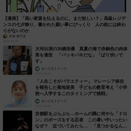
【漫画】「高い家賃を払えるのに、まだ欲しい？」高級レジデ
ンスの七夕飾り、書かれた願い事にびっくり 人の欲には終わ
りがないのか
松波 穂乃圭
2026.08.06
大河出演の39歳俳優 真夏の海で赤銅色の肉体
美を連投 「バッキバキだな」「ばり渋いで
す」
まいどなトピック
2026.08.06
「人生こそがバラエティー」 マレーシア移住
を報告した菊地亜美 子どもの教育考え「小学
校へ入学するこのタイミングで挑戦」
まいどなトピック
2026.08.06
京都駅をぶらぶら→ホームの隅に何やら「ドロ
ン」のポーズをする忍者 この暑い中いったい
なぜ？ 近づいてみたら… 「見つかるなんて