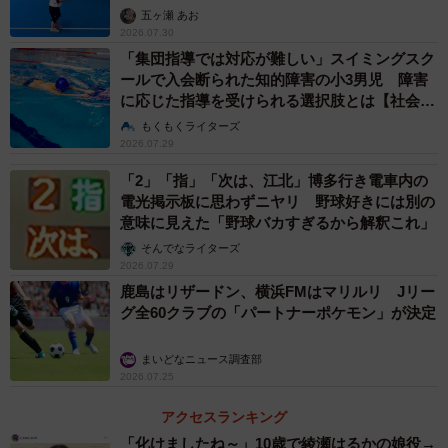
五ヶ瀬 あお
2026.07.30
「集団指導では対応が難しい」スイミングスク
ールで入会断られた知的障害の小3男児 障害
に応じた指導を受けられる選択肢とは【社会福
祉士が解説】
もくもくライターズ
2026.07.29
「2」「指」「次は、江北」博多行き電車内の
電光掲示板に思わずニヤリ 野球好きには別の
意味に見えた「野球バカすぎるから解釈これ」
そんでなライターズ
2026.07.29
鹿島はリザードン、横浜FMはマリルリ Jリー
グ全60クラブの「パートナーポケモン」が決定
まいどなニュース調査部
2026.07.25
アクセスランキング
「化けましたね～」10歳で綾瀬はるかの娘役→