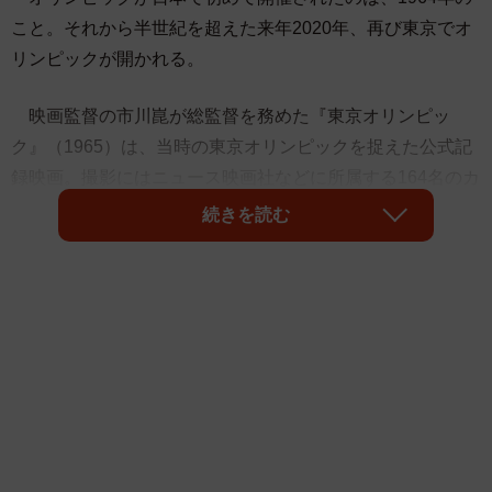
こと。それから半世紀を超えた来年2020年、再び東京でオ
リンピックが開かれる。
映画監督の市川崑が総監督を務めた『東京オリンピッ
ク』（1965）は、当時の東京オリンピックを捉えた公式記
録映画。撮影にはニュース映画社などに所属する164名のカ
メラマンが参加した。その中に、開催から55年経った現在
続きを読む
も様々なメディアに取り上げられる貴重な経験をした人物
がいる。
それが産経映画社社長の山口益男さん（86）。オリンピ
ック開催中に、国立競技場のど真ん中で撮影を行った唯一
のカメラマンとして知られている。日本で初めて行われた
オリンピックでカメラマン冥利に尽きる大抜擢…なのかと
思いきや「誰一人やりたがらなかったポジション。私も本
当に嫌でした」という。しかも山口さんは、集められたカ