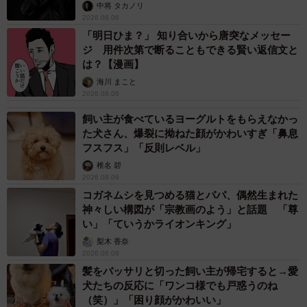
未熟」
中将 タカノリ
2026.08.06
「明日ひま？」 知り合いから唐突なメッセー
ジ 用件次第で断ることもできる賢い返信文と
は？【漫画】
海川 まこと
2026.08.06
飼い主が食べているヨーグルトをもらえなかっ
た犬さん、爆裂に拗ねた顔がかわいすぎ「鼻息
フスフス」「反則レベル」
椎名 碧
2026.08.06
コガネムシを見つめる猫とパパ、偶然生まれた
神々しい構図が「宗教画のよう」と話題 「尊
い」「ていうかライオンキング」
梨木 香奈
2026.08.06
髪をバッサリと切った飼い主が帰宅すると→愛
犬たちの反応に「ワンコ様でも戸惑うのね
（笑）」「困り顔がかわいい」