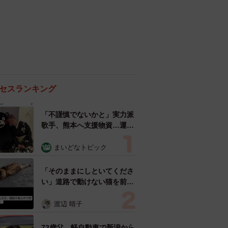
セスランキング
「不謹慎でないかと」実力派
歌手、熊本へ支援物資…運搬
トラックの車体デザインにた
めらい 「痛いほど伝わる」
まいどなトピック
「行動され立派」
「そのままにしといてくださ
い」道路で動けない猫を前に
返された一言… 懸命に生き
ようとした4日間 「命の重
渡辺 晴子
さはみんな同じ」保護団体代
表の訴え
72歳父、軽自動車で新潟から