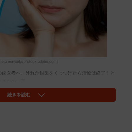
works／stock.adobe.com）
歯医者へ。外れた銀歯をくっつけたら治療は終了！と
まさかの一言。
続きを読む
作り替えましょう。」「はあっ？かぶせ物してるのに
りもごもっともです。
科用セメントと呼ばれる接着剤を介して留められてい
全な接着が望めないこともあるため、どうしてもわずか