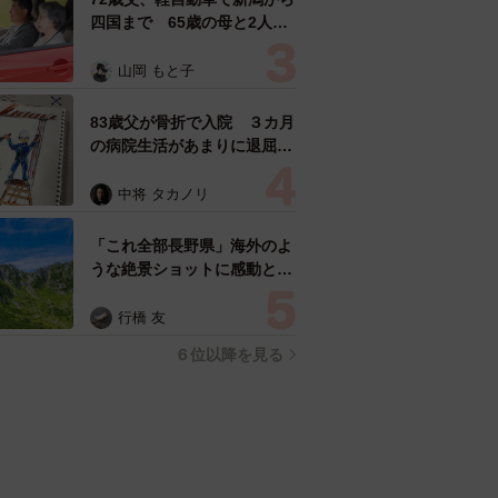
四国まで 65歳の母と2人で
3泊4日の旅 パーキングの休
憩まで分刻み… 「大学生で
山岡 もと子
も組まねえよ！」
83歳父が骨折で入院 ３カ月
の病院生活があまりに退屈で
「画用紙と色鉛筆持ってこ
い！」→スケッチブックを見
中将 タカノリ
た家族が仰天「これ、売れま
すよ…」
「これ全部長野県」海外のよ
うな絶景ショットに感動と反
響「離れてからいいところだ
ったんだって気づいた」
行橋 友
６位以降を見る