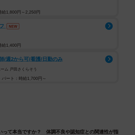
ることで症状は治まってきます。
1,800円～2,250円
のでしょう？かむ時に奥歯にかかる力は数十キログラ
ッフ
NEW
や歯ぎしり、食いしばりなどにより、歯にさらに大きな
力に耐えられる材料として、以前から金属は用いられて
給1,400円
料で治療を受けると、患者さんの経済的負担も軽くて済
/週2から可/看護/日勤のみ
ホーム 戸田さくらそう
進み、金属に代わる材料も出てきました。一方、一部
パート：時給1,700円～
い材料を用いた場合、一定の条件はあるものの、自費診
すれば保険診療として受けられるようになりました。
ることから、日々の口腔ケアをしっかりと行い、ご自
い治療法を歯科医師とともに考え、選んでいただきたい
いって本当ですか？ 体調不良や認知症との関連性が指