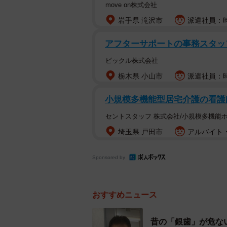
move on株式会社
物を外し、別の材料を使って治療す
岩手県 滝沢市
派遣社員：時給
ではなぜ歯科治療に金属が使われる
アフターサポートの事務スタ
ムといわれていますが、かみ方の癖
ピックル株式会社
負荷がかかることがあります。強い
栃木県 小山市
派遣社員：時
きました。また、健康保険適用の材
みますね。
小規模多機能型居宅介護の看護師
セントスタッフ 株式会社/小規模多機能
近年歯科材料に関する研究や開発が
埼玉県 戸田市
アルバイト・
の治療について保険診療では使えな
療でかかる費用との差額分のみ負担
Sponsored by
治療の選択肢も少しずつ広がってい
分の体にできるだけ問題が起こらな
おすすめニュース
と思います。
昔の「銀歯」が危な