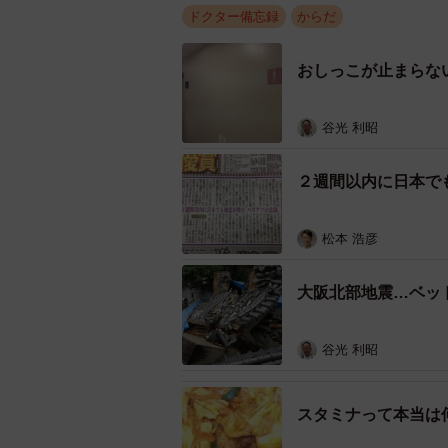
ドクター備忘録
からだ
おしっこが止まらな
谷光 利昭
２週間以内に日本で
松本 浩彦
大阪北部地震…ベッ
谷光 利昭
スタミナって本当は