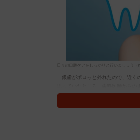
日々の口腔ケアをしっかりと行いましょう（metamor
銀歯がポロっと外れたので、近くの
思っていたところ、歯科医師からの
「あ～中が虫歯になってますね～。
何で虫歯やねん！」みなさまのお怒
金属の詰め物やかぶせ物と歯は、歯
ますが、口の中の環境により一部完