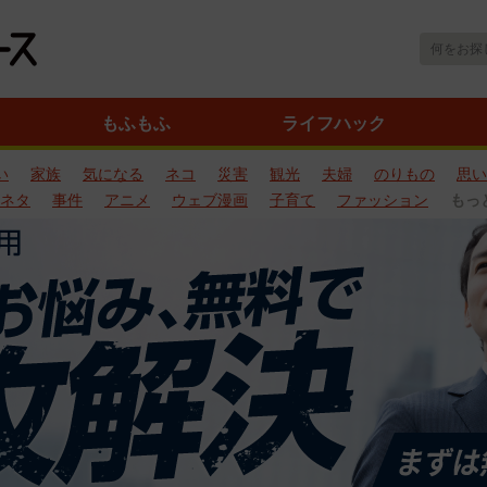
もふもふ
ライフハック
い
家族
気になる
ネコ
災害
観光
夫婦
のりもの
思い
ネタ
事件
アニメ
ウェブ漫画
子育て
ファッション
もっ