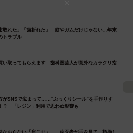
歯取れた」「歯折れた」 餅やガムだけじゃない…年末
のトラブル
買い取ってもらえます 歯科医芸人が意外なカラクリ指
方がSNSで広まって……“ぷっくりシール”を手作りす
！？ 「レジン」利用で思わぬ影響も
然なおらない「肩こり」……歯医者が舌を見て、指摘し