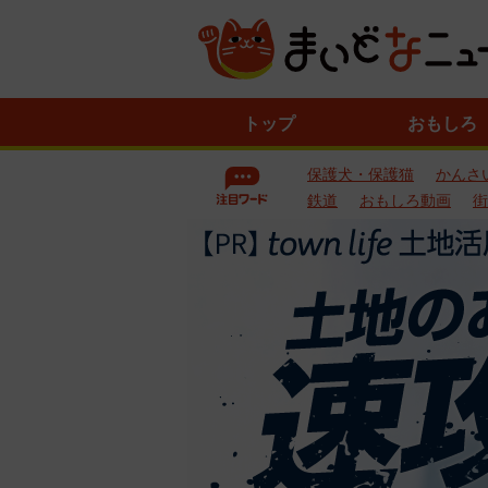
ニ
トップ
おもしろ
ュ
ー
保護犬・保護猫
かんさ
ス
一
鉄道
おもしろ動画
街
覧