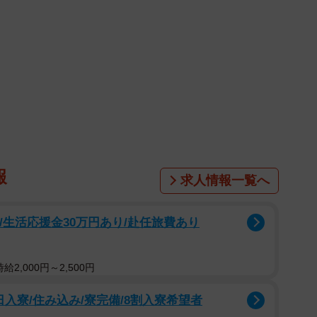
入り込み、詰め物やかぶせ物の内側で虫歯が進んで、
て外れてしまいます。金属の端は薄いので、特に歯と金
ともあります。
それを歯にかぶせた時は歯茎との境目の形状について
口の中を清潔にしていなかったり、セメントが溶けてき
くなり、やはり隙間ができて虫歯や歯周病になってしま
報
求人情報一覧へ
湿気も十分。歯科用金属の中にはイオン化して溶け出
/生活応援金30万円あり/赴任旅費あり
、これまで体にはなかった新たな物質ができる場合があ
認識され、アレルギー反応が起こるのです。
2,000円～2,500円
までに時間がかかり、直接触れていない手のひらや足
入寮/住み込み/寮完備/8割入寮希望者
なものができることもあります。金属の詰め物やかぶせ