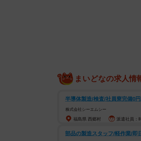
な隙間ができます。
口の中を清潔にしていないと細菌が
金属部分が一部宙に浮いた形になっ
属が接着していないと欠けてくるこ
金属のかぶせ物の場合、歯科医師が
も考えて作られていたはずですが、
たりするとその部分の形態が合わな
まいどなの求人情
います。
また口の中は温室のようなもので、
半導体製造/検査/社員寮完備0円
し、体の中のタンパク質と結合して
株式会社シーエムシー
ります。これが体にとっては異物と
福島県 西郷村
派遣社員：時給
歯科用金属によるアレルギーは発症
部品の製造スタッフ/軽作業/即日
の裏に水ぶくれや膿のふくろのよう