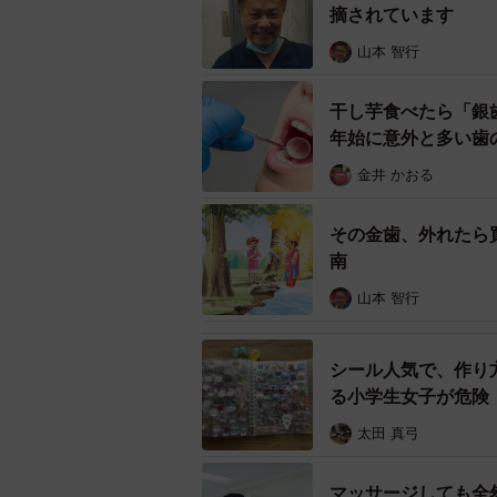
摘されています
山本 智行
干し芋食べたら「銀
年始に意外と多い歯
金井 かおる
その金歯、外れたら
南
山本 智行
シール人気で、作り
る小学生女子が危険
太田 真弓
マッサージしても全