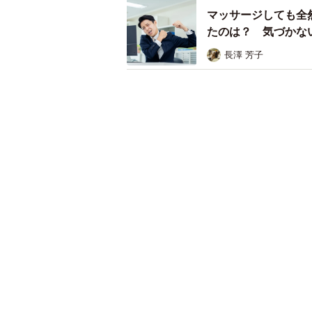
マッサージしても全
たのは？ 気づかな
長澤 芳子