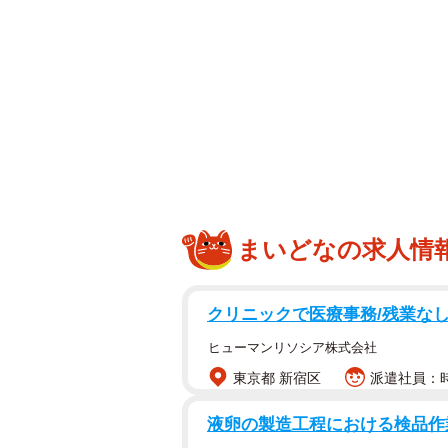
な隙間ができます。
口の中を清潔にしていないと細菌が
金属部分が一部宙に浮いた形になっ
属が接着していないと欠けてくるこ
金属のかぶせ物の場合、歯科医師が
も考えて作られていたはずですが、
たりするとその部分の形態が合わな
まいどなの求人情
います。
また口の中は温室のようなもので、
クリニックで医療事務/残業なし
し、体の中のタンパク質と結合して
ヒューマンリソシア株式会社
ります。これが体にとっては異物と
東京都 新宿区
派遣社員：時
歯科用金属によるアレルギーは発症
液卵の製造工程における検品
の裏に水ぶくれや膿のふくろのよう