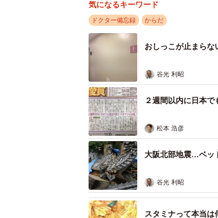
気になるキーワード
ドクター備忘録
からだ
おしっこが止まらな
谷光 利昭
２週間以内に日本で
松本 浩彦
大阪北部地震…ベッ
谷光 利昭
スタミナって本当は