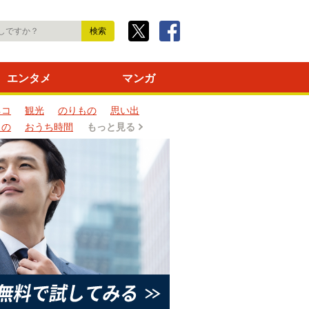
エンタメ
マンガ
ネコ
観光
のりもの
思い出
もの
おうち時間
もっと見る