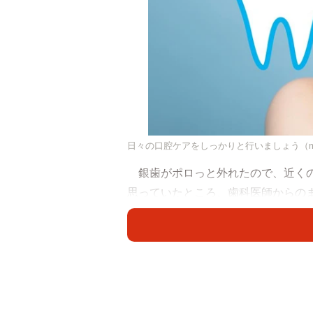
日々の口腔ケアをしっかりと行いましょう（metamor
銀歯がポロっと外れたので、近くの
思っていたところ、歯科医師からの
「あ～中が虫歯になってますね～。
何で虫歯やねん！」みなさまのお怒
金属の詰め物やかぶせ物と歯は、歯
ますが、口の中の環境により一部完