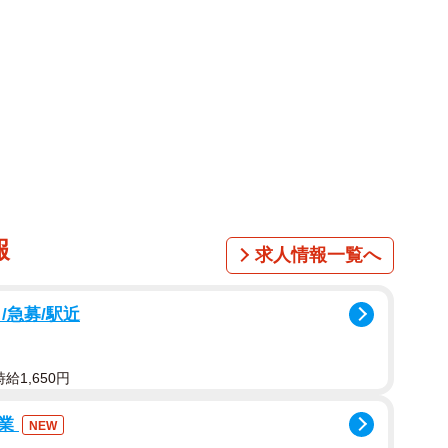
入り込み、詰め物やかぶせ物の内側で虫歯が進んで、
て外れてしまいます。金属の端は薄いので、特に歯と金
ともあります。
それを歯にかぶせた時は歯茎との境目の形状について
口の中を清潔にしていなかったり、セメントが溶けてき
くなり、やはり隙間ができて虫歯や歯周病になってしま
報
求人情報一覧へ
湿気も十分。歯科用金属の中にはイオン化して溶け出
/急募/駅近
、これまで体にはなかった新たな物質ができる場合があ
認識され、アレルギー反応が起こるのです。
給1,650円
までに時間がかかり、直接触れていない手のひらや足
作業
NEW
なものができることもあります。金属の詰め物やかぶせ