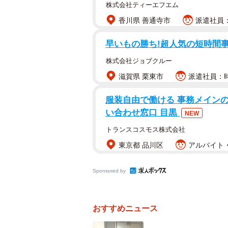
株式会社ティーエフエム
物を外し、別の材料を使って治療す
香川県 善通寺市
派遣社員：
ではなぜ歯科治療に金属が使われる
早いもの勝ち!超人気の短時間事務 
ムといわれていますが、かみ方の癖
株式会社ジョブクルー
負荷がかかることがあります。強い
滋賀県 栗東市
派遣社員：時
きました。また、健康保険適用の材
みますね。
服装自由で働ける 事務メイン
い合わせ窓口 目黒
NEW
近年歯科材料に関する研究や開発が
トランスコスモス株式会社
の治療について保険診療では使えな
東京都 品川区
アルバイト・
療でかかる費用との差額分のみ負担
Sponsored by
治療の選択肢も少しずつ広がってい
分の体にできるだけ問題が起こらな
と思います。
おすすめニュース