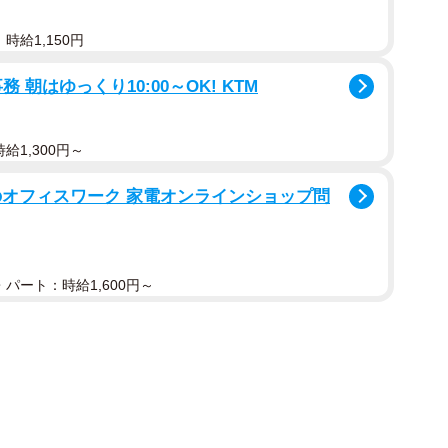
ることで症状は治まってきます。
時給1,150円
のでしょう？かむ時に奥歯にかかる力は数十キログラ
朝はゆっくり10:00～OK! KTM
や歯ぎしり、食いしばりなどにより、歯にさらに大きな
力に耐えられる材料として、以前から金属は用いられて
給1,300円～
料で治療を受けると、患者さんの経済的負担も軽くて済
のオフィスワーク 家電オンラインショップ問
進み、金属に代わる材料も出てきました。一方、一部
い材料を用いた場合、一定の条件はあるものの、自費診
パート：時給1,600円～
すれば保険診療として受けられるようになりました。
ることから、日々の口腔ケアをしっかりと行い、ご自
い治療法を歯科医師とともに考え、選んでいただきたい