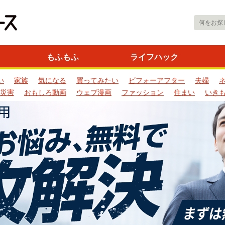
もふもふ
ライフハック
い
家族
気になる
買ってみたい
ビフォーアフター
夫婦
災害
おもしろ動画
ウェブ漫画
ファッション
住まい
いき