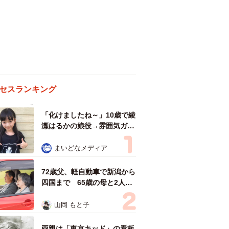
セスランキング
「化けましたね～」10歳で綾
瀬はるかの娘役→雰囲気ガラ
リの18歳に成長 「メイクで
雰囲気が」「宝塚に入れそ
まいどなメディア
う」
72歳父、軽自動車で新潟から
四国まで 65歳の母と2人で
3泊4日の旅 パーキングの休
憩まで分刻み… 「大学生で
山岡 もと子
も組まねえよ！」
両親は「東京キッド」の看板