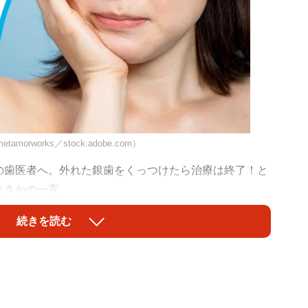
works／stock.adobe.com）
歯医者へ。外れた銀歯をくっつけたら治療は終了！と
まさかの一言。
続きを読む
作り替えましょう。」「はあっ？かぶせ物してるのに
りもごもっともです。
科用セメントと呼ばれる接着剤を介して留められてい
全な接着が望めないこともあるため、どうしてもわずか