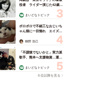
役者 ライダー演じた42歳元
俳優が再婚妻との「ウエディ
ングフォト」計画を明言
まいどなトピック
「センスあるカメラマン求
む」
ボロボロで不細工なおじいち
ゃん猫に一目惚れ エイズだ
し手がかかるけど…おうちで
暮らすと「おじ猫」だって可
鶴野 浩己
愛くなったよ！
「不謹慎でないかと」実力派
歌手、熊本へ支援物資…運搬
トラックの車体デザインにた
めらい 「痛いほど伝わる」
まいどなトピック
「行動され立派」
６位以降を見る