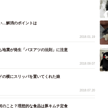
い…解消のポイントは
2018.01.19
も地震が発生「バヌアツの法則」に注意
2018.09.07
ドの横にスリッパを置いてくれた娘
2018.07.20
何のこと？理想的な食品は豚キムチ定食