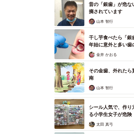
昔の「銀歯」が危な
摘されています
山本 智行
干し芋食べたら「銀
年始に意外と多い歯
金井 かおる
その金歯、外れたら
南
山本 智行
シール人気で、作り
る小学生女子が危険
太田 真弓