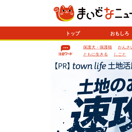
ニ
トップ
おもしろ
ュ
ー
保護犬・保護猫
かんさ
ス
一
ともに生きる
しごと
覧