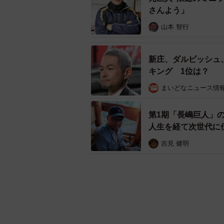
さんよう」
山本 智行
新庄、ダルビッシュ
キング 1位は？
まいどなニュース情
第1期「長嶋巨人」
人生を経て次世代に
吉見 健明