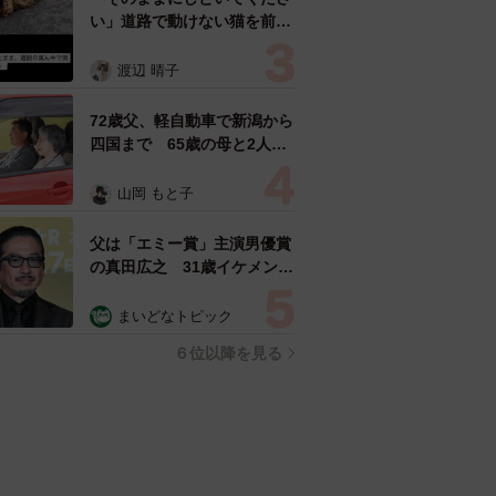
い」道路で動けない猫を前に
返された一言… 懸命に生き
ようとした4日間 「命の重
渡辺 晴子
さはみんな同じ」保護団体代
表の訴え
72歳父、軽自動車で新潟から
四国まで 65歳の母と2人で
3泊4日の旅 パーキングの休
憩まで分刻み… 「大学生で
山岡 もと子
も組まねえよ！」
父は「エミー賞」主演男優賞
の真田広之 31歳イケメン俳
優が長髪ヒゲのワイルド近影
「ガチヒロさんそっくり」
まいどなトピック
「新たな一面もステキ」
６位以降を見る