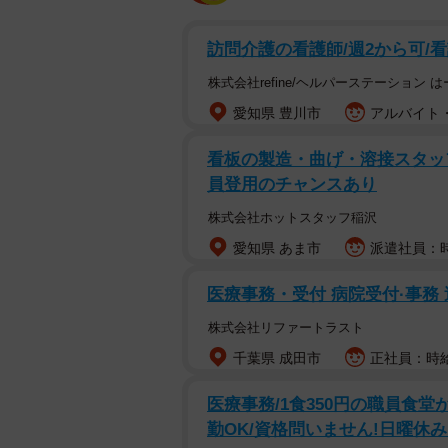
訪問介護の看護師/週2から可/
株式会社refine/ヘルパーステーション 
愛知県 豊川市
アルバイト・
看板の製造・曲げ・溶接スタッフ・8
員登用のチャンスあり
株式会社ホットスタッフ稲沢
愛知県 あま市
派遣社員：時
医療事務・受付 病院受付·事務 週
株式会社リファートラスト
千葉県 成田市
正社員：時給1
医療事務/1食350円の職員食堂
勤OK/資格問いません!日曜休