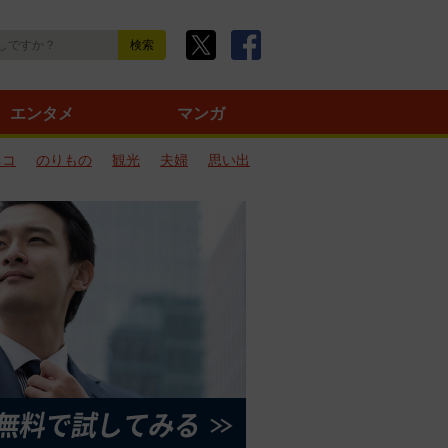
エンタメ
マンガ
ネコ
のりもの
観光
夫婦
思い出