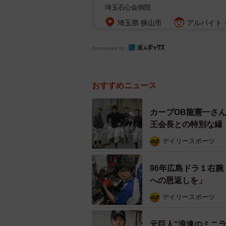
埼玉石心会病院
埼玉県 狭山市
アルバイト・
Sponsored by
おすすめニュース
カープOB龍憲一さ
王会長との特別な縁
デイリースポーツ
96年広島ドラ１右
への恩返しを」
デイリースポーツ
元巨人“浪速のミニ