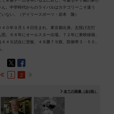
して常勝チームを率いる王に対し、今夏も甲子園の夢が
さん。中学時代からのライバルはカテゴリーこそ違う
ていない。（デイリースポーツ・岩本 隆）
４０年９月１９日生まれ、東京都出身。左投げ左打
入団。６６年にオールスター出場。７２年に東映移籍、
は４４６試合に登板、４８勝７９敗、防御率３・５０。
る。
1
2
全ての画像（全3枚）