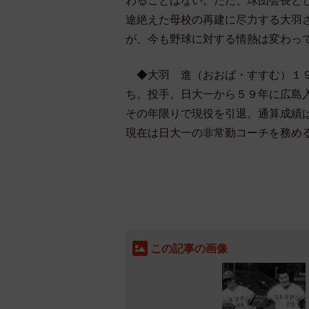
わることはない。ただ、球団会長と
途絶えた母校の再建に尽力する大羽
が、今も野球に対する情熱は変わっ
◆大羽 進（おおば・すすむ）１９
ち。投手。日大一から５９年に広島
その年限りで現役を引退。通算成績
現在は日大一の非常勤コーチを務め
この記事の画像