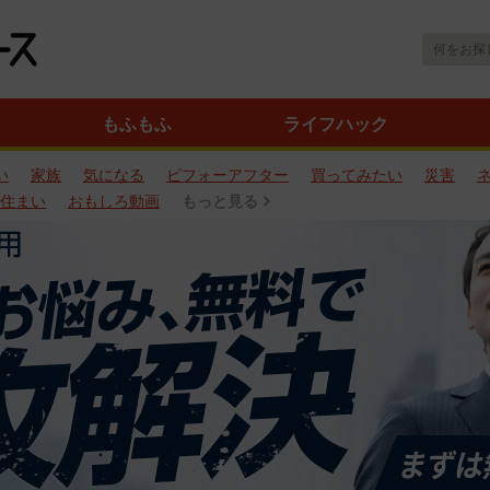
もふもふ
ライフハック
い
家族
気になる
ビフォーアフター
買ってみたい
災害
住まい
おもしろ動画
もっと見る