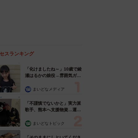
セスランキング
「化けましたね～」10歳で綾
瀬はるかの娘役→雰囲気ガラ
リの18歳に成長 「メイクで
雰囲気が」「宝塚に入れそ
まいどなメディア
う」
「不謹慎でないかと」実力派
歌手、熊本へ支援物資…運搬
トラックの車体デザインにた
めらい 「痛いほど伝わる」
まいどなトピック
「行動され立派」
「そのままにしといてくださ