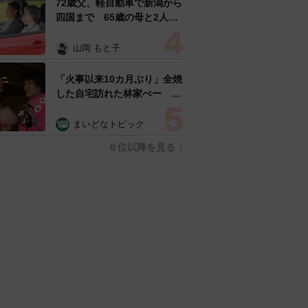
72歳父、軽自動車で新潟から
四国まで 65歳の母と2人で
3泊4日の旅 パーキングの休
憩まで分刻み… 「大学生で
山岡 もと子
も組まねえよ！」
「火事以来10カ月ぶり」全焼
した自宅訪れた林家ぺー 内
装も壁も取り払われスケルト
ン状態の部屋に呆然
まいどなトピック
６位以降を見る