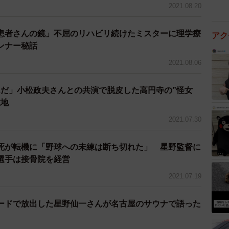
2021.08.20
患者さんの鏡」不屈のリハビリ続けたミスターに理学療
アク
ンナー秘話
2021.08.06
だ」小松政夫さんとの共演で脱皮した高円寺の”怪女
在地
2021.07.30
死が転機に「野球への未練は断ち切れた」 星野監督に
選手は接骨院を経営
2021.07.19
ードで放出した星野仙一さんが名古屋のサウナで語った