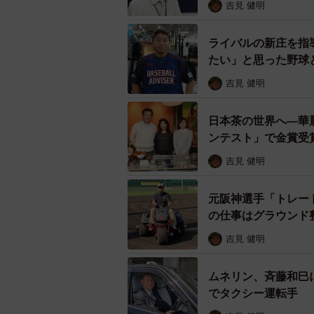
吉見 健明
ライバルの新庄を指
たい」と思った野球
吉見 健明
日本茶の世界へ―華
ンテスト」で金賞
吉見 健明
元阪神選手「トレー
の仕事はグラウンド
吉見 健明
ムネリン、斉藤和巳
でタクシー運転手