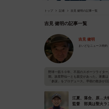
トップ
記者
吉見 健明の記事一覧
吉見 健明の記事一覧
吉見 健明
まいどなニュース特約
野球一筋５０年、不屈のスポーツライター
期。故星野仙一とも親交があった。著書は
「参謀」をプロデュース。早朝の散歩が日
江夏、落合、原…大
監督 部員は聖火