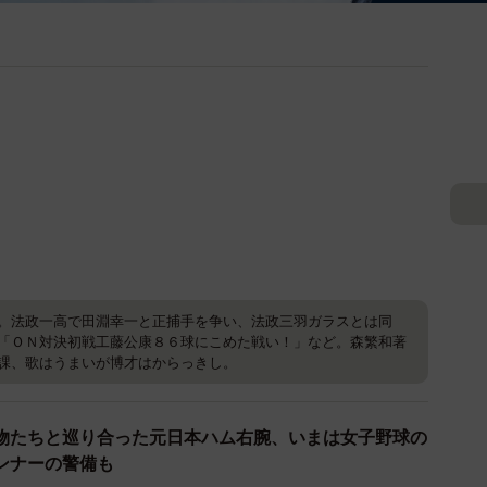
。法政一高で田淵幸一と正捕手を争い、法政三羽ガラスとは同
「ＯＮ対決初戦工藤公康８６球にこめた戦い！」など。森繁和著
課、歌はうまいが博才はからっきし。
物たちと巡り合った元日本ハム右腕、いまは女子野球の
ランナーの警備も