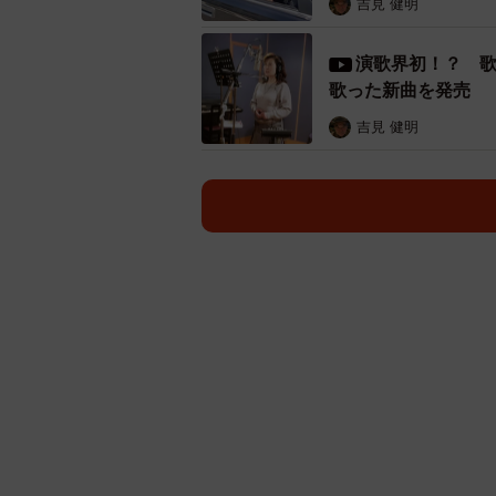
吉見 健明
演歌界初！？ 
歌った新曲を発売
吉見 健明