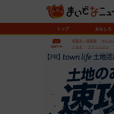
ニ
トップ
おもしろ
ュ
ー
保護犬・保護猫
かんさ
ス
一
くるま
ファッション
覧