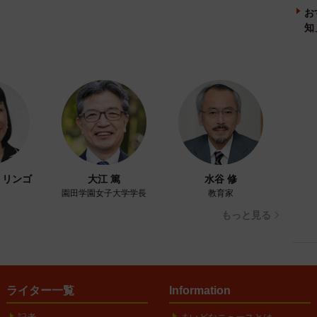
お
知
・リンゴ
大江 篤
水谷 修
園田学園女子大学学長
教育家
もっと見る
ライター一覧
Information