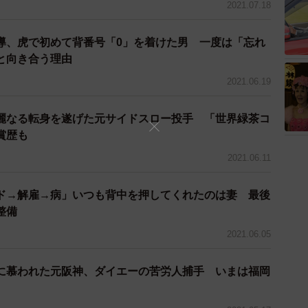
2021.07.18
導、虎で初めて背番号「0」を着けた男 一度は「忘れ
と向き合う理由
2021.06.19
麗なる転身を遂げた元サイドスロー投手 「世界緑茶コ
受賞歴も
2021.06.11
ド→解雇→病」いつも背中を押してくれたのは妻 最後
整備
2021.06.05
に慕われた元阪神、ダイエーの苦労人捕手 いまは福岡