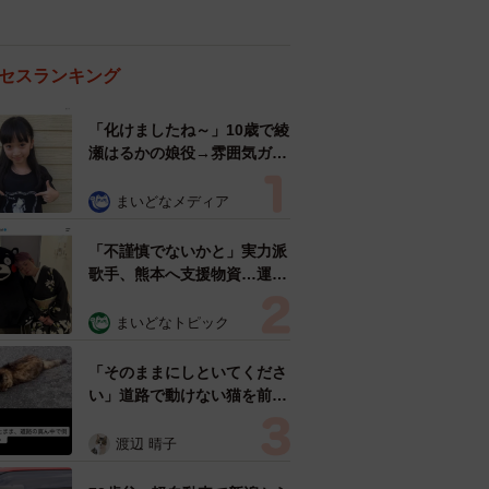
セスランキング
「化けましたね～」10歳で綾
瀬はるかの娘役→雰囲気ガラ
リの18歳に成長 「メイクで
雰囲気が」「宝塚に入れそ
まいどなメディア
う」
「不謹慎でないかと」実力派
歌手、熊本へ支援物資…運搬
トラックの車体デザインにた
めらい 「痛いほど伝わる」
まいどなトピック
「行動され立派」
「そのままにしといてくださ
い」道路で動けない猫を前に
返された一言… 懸命に生き
ようとした4日間 「命の重
渡辺 晴子
さはみんな同じ」保護団体代
表の訴え