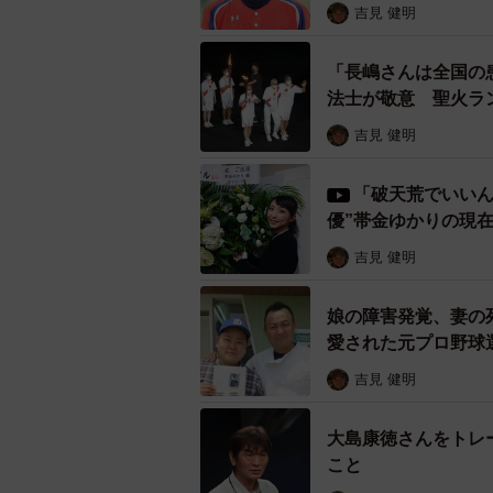
吉見 健明
「長嶋さんは全国の
法士が敬意 聖火ラ
吉見 健明
「破天荒でいいん
優”帯金ゆかりの現
吉見 健明
娘の障害発覚、妻の
愛された元プロ野球
吉見 健明
大島康徳さんをトレ
こと