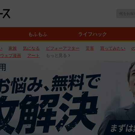
もふもふ
ライフハック
い
家族
気になる
ビフォーアフター
災害
買ってみたい
ウェブ漫画
アート
もっと見る