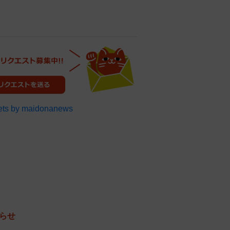
ts by maidonanews
らせ