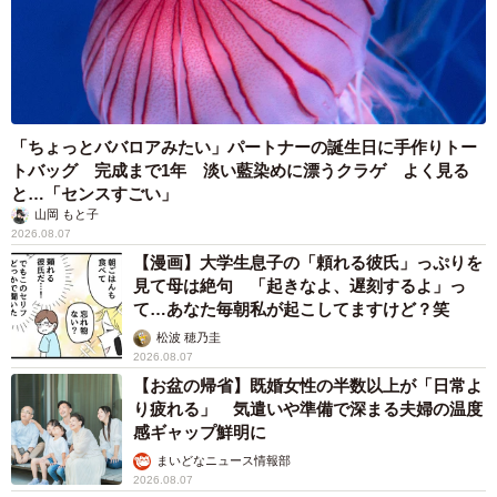
「ちょっとババロアみたい」パートナーの誕生日に手作りトー
トバッグ 完成まで1年 淡い藍染めに漂うクラゲ よく見る
と…「センスすごい」
山岡 もと子
2026.08.07
【漫画】大学生息子の「頼れる彼氏」っぷりを
見て母は絶句 「起きなよ、遅刻するよ」っ
て…あなた毎朝私が起こしてますけど？笑
松波 穂乃圭
2026.08.07
【お盆の帰省】既婚女性の半数以上が「日常よ
り疲れる」 気遣いや準備で深まる夫婦の温度
感ギャップ鮮明に
まいどなニュース情報部
2026.08.07