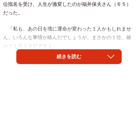
位指名を受け、人生が激変したのが福井保夫さん（６５）
だった。
「私も、あの日を境に運命が変わった１人かもしれませ
ん。いろんな事情が絡んだでしょうが、まさかの１位。確
か１１月１９日ですよ」
続きを読む
１９７４年のドラフト会議。当時は予備抽選が行われて
おり、近鉄は全球団が欲しがる「いの一番」くじを引き当
てていた。つまり“全体１位指名”。これ以上ない名誉だが、
福井さんにとっては理不尽でもあった。
この年のドラフトは制度の見直しがあり、契約金の上限
が外されていた。高校生ではアイドル的人気を誇った鹿
実・定岡正二を筆頭に、銚子商・土屋正勝、横浜・永川英
植、土浦日大・工藤一彦がビッグ４を形成。そして何より