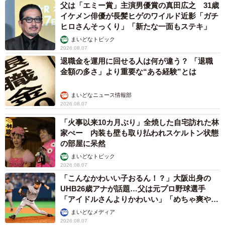
父は「エミー賞」主演男優賞の真田広之 31歳
イケメン俳優が長髪ヒゲのワイルド近影「ガチ
ヒロさんそっくり」「新たな一面もステキ」
まいどなトピック
2026.08.07
退職金を運用に回せる人は何が違う？ 「退職
金額の多さ」より重要な“ある経験”とは
まいどなニュース情報部
2026.08.07
「火事以来10カ月ぶり」全焼した自宅訪れた林
家ぺー 内装も壁も取り払われスケルトン状態
の部屋に呆然
まいどなトピック
2026.08.07
「こんなかわいい子おるん！？」大阪出身の
UHB26歳アナが話題…父は元プロ野球選手
「アイドルさんよりかわいい」「めちゃ爽や
か」
まいどなメディア
2026.08.07