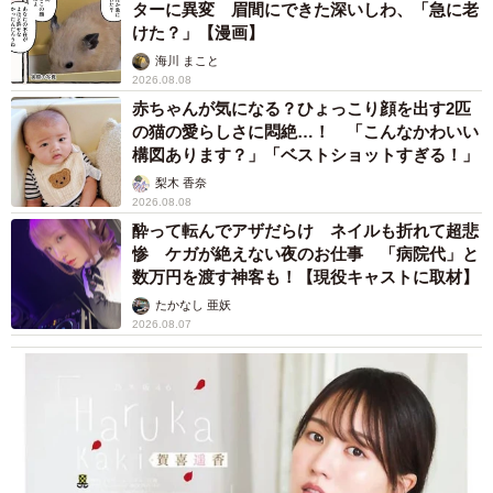
ターに異変 眉間にできた深いしわ、「急に老
けた？」【漫画】
海川 まこと
2026.08.08
赤ちゃんが気になる？ひょっこり顔を出す2匹
の猫の愛らしさに悶絶…！ 「こんなかわいい
構図あります？」「ベストショットすぎる！」
梨木 香奈
2026.08.08
酔って転んでアザだらけ ネイルも折れて超悲
惨 ケガが絶えない夜のお仕事 「病院代」と
数万円を渡す神客も！【現役キャストに取材】
たかなし 亜妖
2026.08.07