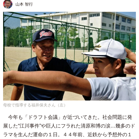
山本 智行
母校で指導する福井保夫さん（左）
今年も「ドラフト会議」が近づいてきた。社会問題に発
展した“江川事件”や巨人にフラれた清原和博の涙…幾多のド
ラマを生んだ運命の１日。４４年前、近鉄から予想外の１