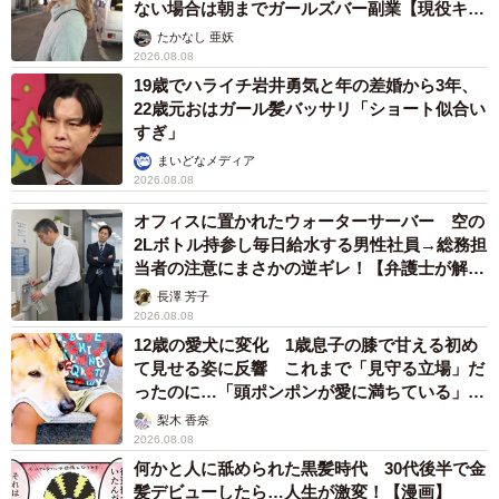
ない場合は朝までガールズバー副業【現役キャ
ストに取材】
たかなし 亜妖
2026.08.08
19歳でハライチ岩井勇気と年の差婚から3年、
22歳元おはガール髪バッサリ「ショート似合い
すぎ」
まいどなメディア
2026.08.08
オフィスに置かれたウォーターサーバー 空の
2Lボトル持参し毎日給水する男性社員→総務担
当者の注意にまさかの逆ギレ！【弁護士が解
説】
長澤 芳子
2026.08.08
12歳の愛犬に変化 1歳息子の膝で甘える初め
て見せる姿に反響 これまで「見守る立場」だ
ったのに…「頭ポンポンが愛に満ちている」
「尊…」
梨木 香奈
2026.08.08
何かと人に舐められた黒髪時代 30代後半で金
髪デビューしたら…人生が激変！【漫画】