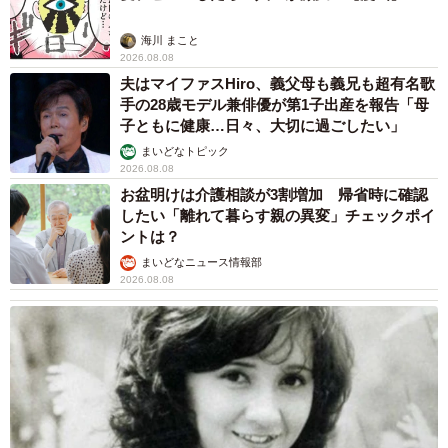
海川 まこと
2026.08.08
夫はマイファスHiro、義父母も義兄も超有名歌
手の28歳モデル兼俳優が第1子出産を報告「母
子ともに健康…日々、大切に過ごしたい」
まいどなトピック
2026.08.08
お盆明けは介護相談が3割増加 帰省時に確認
したい「離れて暮らす親の異変」チェックポイ
ントは？
まいどなニュース情報部
2026.08.08