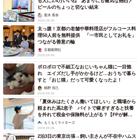
る犬に1.4万いいね あまりにも健気な熱烈ア
ピールのちょっと切ない結末
梨木 香奈
2026.08.08
太っ腹！京都の老舗中華料理店がフルコース料
理50人前を無料提供 「一市民としてお礼を」
つながる善意の輪
京都新聞社
2026.08.08
ボロボロで不細工なおじいちゃん猫に一目惚
れ エイズだし手がかかるけど…おうちで暮ら
すと「おじ猫」だって可愛くなったよ！
鶴野 浩己
2026.08.08
「夏休みはたくさん働いてほしい」と職場から
頼まれた高2息子 バイトで稼ぎすぎると扶養
を外れて税金や保険料が上がる？【FPが解
説】
もくもくライターズ
2026.08.08
2泊3日の東京出張→飼い主さんが不在中ハムス