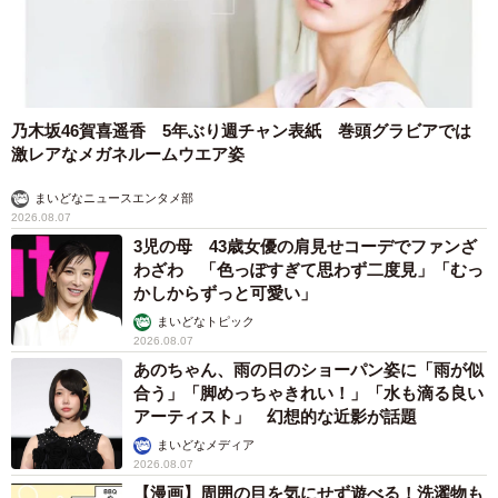
乃木坂46賀喜遥香 5年ぶり週チャン表紙 巻頭グラビアでは
激レアなメガネルームウエア姿
まいどなニュースエンタメ部
2026.08.07
3児の母 43歳女優の肩見せコーデでファンざ
わざわ 「色っぽすぎて思わず二度見」「むっ
かしからずっと可愛い」
まいどなトピック
2026.08.07
あのちゃん、雨の日のショーパン姿に「雨が似
合う」「脚めっちゃきれい！」「水も滴る良い
アーティスト」 幻想的な近影が話題
まいどなメディア
2026.08.07
【漫画】周囲の目を気にせず遊べる！洗濯物も