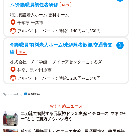
ム/介護職員初任者研修
NEW
当時の松下電器には、山口以外にも後にロッテ、阪神で
特別養護老人ホーム 更科ホーム
活躍する左腕・福間納がいた。福井さんは制球力とスライ
千葉県 千葉市
ダーを武器に投手王国の一角を担っていたが、飛び抜けた
アルバイト・パート：時給1,140円～1,350円
存在ではない。ドラフト当日も大阪府門真市にあるラジオ
介護職員/有料老人ホーム/未経験者歓迎/交通費支
事業部で普段通り従事。そんな中、思わぬ一報が入った。
給
NEW
株式会社ニチイ学館 ニチイケアセンターこゆるぎ
「福井保夫、投手、松下電器」。司会のパンチョ伊東さ
神奈川県 小田原市
んが独特の声と名調子で真っ先に名前を読み上げた。周囲
アルバイト・パート：時給1,290円～1,340円
が騒然となったのは言うまでもない。
「そりゃ、驚きましたよ。監督からはすぐに本社に来い
Sponsored by
と。電話が殺到していたのも覚えてます」。運命が変わっ
おすすめニュース
た瞬間だった。
二刀流で奮闘する元阪神ドラ２左腕 イチローの“マネジャ
ー”として裏方ノウハウ培う
第1期「長嶋巨人」のエース左腕 甲子園準V、韓国移籍…