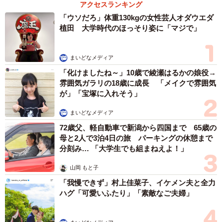
アクセスランキング
「ウソだろ」体重130kgの女性芸人オダウエダ
植田 大学時代のほっそり姿に「マジで」
まいどなメディア
「化けましたね～」10歳で綾瀬はるかの娘役→
雰囲気ガラリの18歳に成長 「メイクで雰囲気
が」「宝塚に入れそう」
まいどなメディア
72歳父、軽自動車で新潟から四国まで 65歳の
母と2人で3泊4日の旅 パーキングの休憩まで
分刻み… 「大学生でも組まねえよ！」
山岡 もと子
「我慢できず」村上佳菜子、イケメン夫と全力
ハグ「可愛いふたり」「素敵なご夫婦」