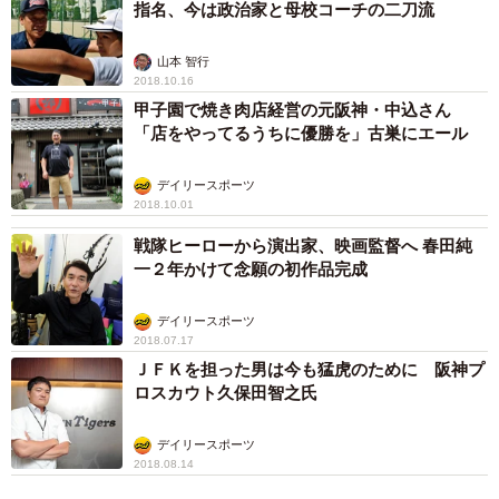
指名、今は政治家と母校コーチの二刀流
山本 智行
2018.10.16
甲子園で焼き肉店経営の元阪神・中込さん
「店をやってるうちに優勝を」古巣にエール
デイリースポーツ
2018.10.01
戦隊ヒーローから演出家、映画監督へ 春田純
一２年かけて念願の初作品完成
デイリースポーツ
2018.07.17
ＪＦＫを担った男は今も猛虎のために 阪神プ
ロスカウト久保田智之氏
デイリースポーツ
2018.08.14