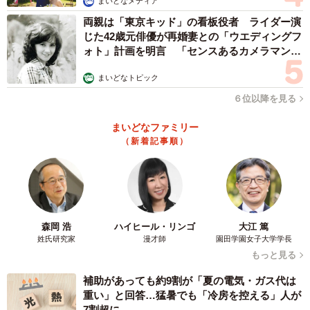
まいどなメディア
両親は「東京キッド」の看板役者 ライダー演
じた42歳元俳優が再婚妻との「ウエディングフ
ォト」計画を明言 「センスあるカメラマン求
む」
まいどなトピック
６位以降を見る
まいどなファミリー
（新着記事順）
森岡 浩
ハイヒール・リンゴ
大江 篤
姓氏研究家
漫才師
園田学園女子大学学長
もっと見る
補助があっても約9割が「夏の電気・ガス代は
重い」と回答…猛暑でも「冷房を控える」人が
7割超に