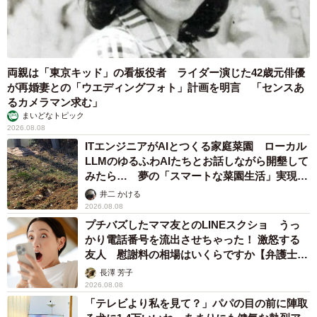
両親は「東京キッド」の看板役者 ライダー演じた42歳元俳優
が再婚妻との「ウエディングフォト」計画を明言 「センスあ
るカメラマン求む」
まいどなトピック
2026.08.08
ITエンジニアがAIとつくる家庭菜園 ローカル
LLMのゆるふわAIたちとお話しながら開墾して
みたら… 夢の「スマートな菜園生活」実現な
るか
井二 かける
2026.08.08
プチバズしたママ友とのLINEスクショ うっ
かり電話番号を流出させちゃった！ 激怒する
友人 慰謝料の相場はいくらですか【弁護士が
解説】
長澤 芳子
2026.08.08
「テレビより私を見て？」パパの目の前に陣取