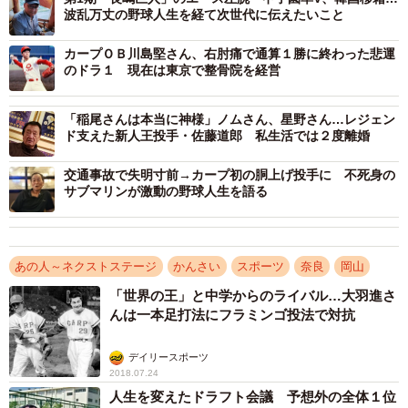
波乱万丈の野球人生を経て次世代に伝えたいこと
カープＯＢ川島堅さん、右肘痛で通算１勝に終わった悲運
のドラ１ 現在は東京で整骨院を経営
「稲尾さんは本当に神様」ノムさん、星野さん…レジェン
ド支えた新人王投手・佐藤道郎 私生活では２度離婚
交通事故で失明寸前→カープ初の胴上げ投手に 不死身の
サブマリンが激動の野球人生を語る
あの人～ネクストステージ
かんさい
スポーツ
奈良
岡山
「世界の王」と中学からのライバル…大羽進さ
んは一本足打法にフラミンゴ投法で対抗
デイリースポーツ
2018.07.24
人生を変えたドラフト会議 予想外の全体１位