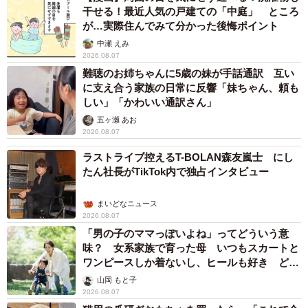
干せる！最近人気の戸建ての「中庭」 ところ
が…実際住んでみて分かった後悔ポイント
中瀬 えみ
2026.08.07
難聴のお姉ちゃんに5歳の妹が手話通訳 互い
に支え合う家族の日常に反響「妹ちゃん、頼も
しい」「かわいい通訳さん」
五ヶ瀬 あお
2026.08.07
ラストライブ控えるT-BOLAN森友嵐士 にし
たん社長がTikTok内で独占インタビュー
まいどなニュース
2026.08.07
「男の子のママっぽいよね」ってどういう意
味？ 女系家族で育った母 いつもスカートと
ワンピースしか着ないし、ヒールも好き どの
へんが…
山岡 もと子
2026.08.07