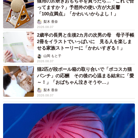
猫用の爪研ぎおもちゃを買ったら…「これで合
ってますか？」予想外の使い方が大反響
「100点満点」「かわいいからよし！」
梨木 香奈
2026.08.07
2歳半の長男と生後2カ月の次男の母 母子手帳
2冊をイラストでいっぱいに 見る人を楽しま
せる家族ストーリーに「かわいすぎる！」
山岡 もと子
2026.08.07
猫2匹が段ボール箱の取り合いで「ポコスカ猫
パンチ」の応酬 その後の心温まる結末に「愛
～！」「おばちゃん泣きそうや…」
梨木 香奈
2026.08.07