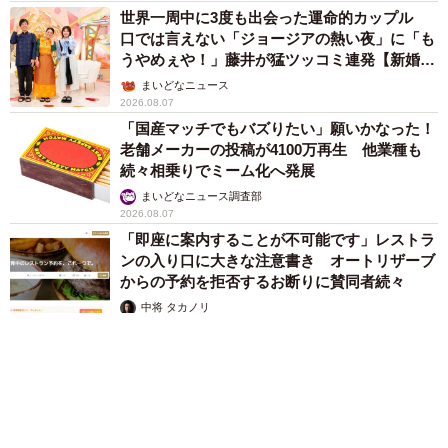
世界一周中に3度も出会った運命的カップル
口では言えない「ジョージアの熱い夜」に「も
うやめぇや！」藤井が猛ツッコミ連発【新婚さ
ん】
まいどなニュース
2026.08.07
「国産マッチでもバズりたい」願いかなった！
老舗メーカーの投稿が4100万再生 他業種も
続々相乗りでミーム化へ発展
まいどなニュース調査部
2026.08.07
「即座に案内することが不可能です」レストラ
ンの入り口に大きな注意書き オートリザーブ
からの予約を拒否するお断りに賛同者続々
中将 タカノリ
2026.08.07