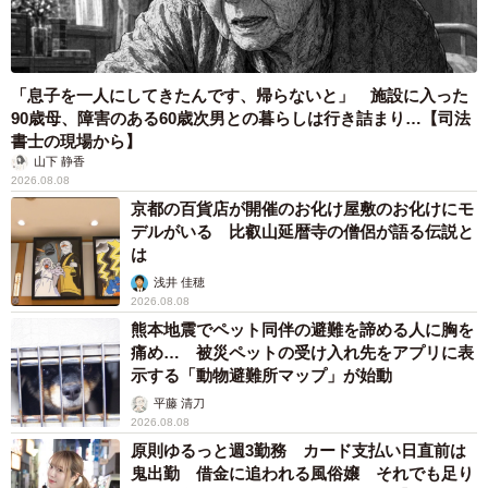
「息子を一人にしてきたんです、帰らないと」 施設に入った
90歳母、障害のある60歳次男との暮らしは行き詰まり…【司法
書士の現場から】
山下 静香
2026.08.08
京都の百貨店が開催のお化け屋敷のお化けにモ
デルがいる 比叡山延暦寺の僧侶が語る伝説と
は
浅井 佳穂
2026.08.08
熊本地震でペット同伴の避難を諦める人に胸を
痛め… 被災ペットの受け入れ先をアプリに表
示する「動物避難所マップ」が始動
平藤 清刀
2026.08.08
原則ゆるっと週3勤務 カード支払い日直前は
鬼出勤 借金に追われる風俗嬢 それでも足り