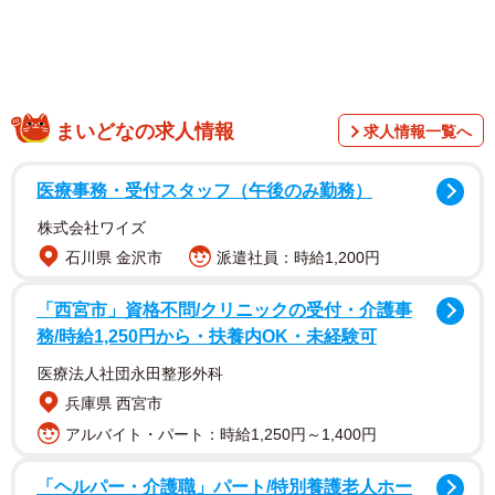
松下電器（現パナソニック）のチームメートに、剛球右腕
で断然１位候補の山口高志がいた。 「私はプロ志望では
あったんですが、どの球団が来ているのか、会社で止まっ
ていて、私には知らされていなかった。山口さんはプロに
行かないという話もあったし、契約金も高くなるだろう。
まいどなの求人情報
求人情報一覧へ
それに高校生の有力どころはパ・リーグはダメという状況
もあった」
医療事務・受付スタッフ（午後のみ勤務）
株式会社ワイズ
石川県 金沢市
派遣社員：時給1,200円
「西宮市」資格不問/クリニックの受付・介護事
務/時給1,250円から・扶養内OK・未経験可
医療法人社団永田整形外科
兵庫県 西宮市
アルバイト・パート：時給1,250円～1,400円
「ヘルパー・介護職」パート/特別養護老人ホー