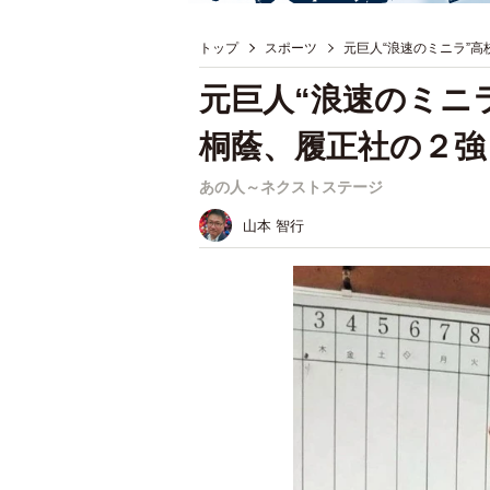
トップ
スポーツ
元巨人“浪速のミニラ”
元巨人“浪速のミニ
桐蔭、履正社の２強
あの人～ネクストステージ
山本 智行