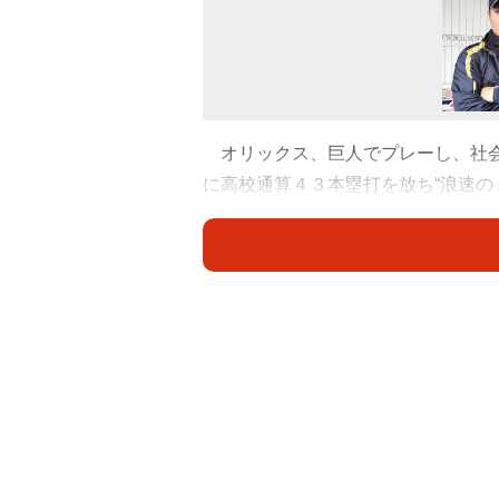
オリックス、巨人でプレーし、社会
に高校通算４３本塁打を放ち“浪速の
年１０月に東大阪大柏原の硬式野球
子園出場を目指して日々奮闘中だ。
生駒おろしが吹き下ろすグラウンド
「声が小さい」
「行ける！捕れる！」
「適当に投げんな！」