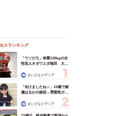
セスランキング
「ウソだろ」体重130kgの女
性芸人オダウエダ植田 大学
時代のほっそり姿に「マジ
で」
まいどなメディア
「化けましたね～」10歳で綾
瀬はるかの娘役→雰囲気ガラ
リの18歳に成長 「メイクで
雰囲気が」「宝塚に入れそ
まいどなメディア
う」
72歳父、軽自動車で新潟から