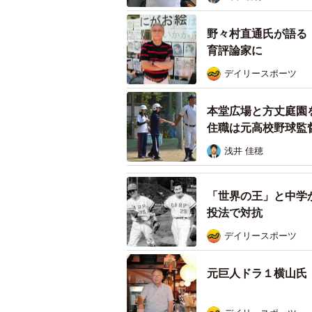
野々村直通氏が語る
育評論家に
デイリースポーツ
本堂広場と方丈庭園
住職は元高校野球監
浅井 佳穂
「世界の王」と中学
投法で対抗
デイリースポーツ
元巨人ドラ１横山氏