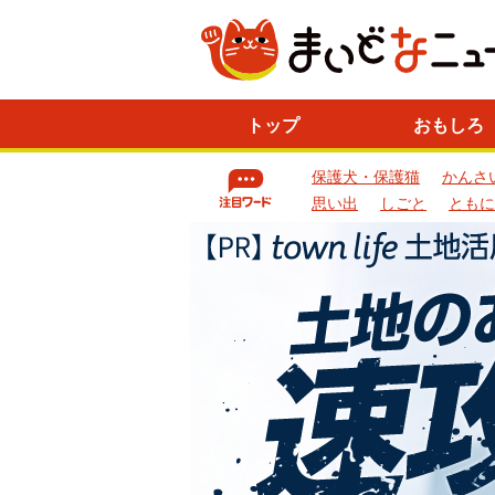
ニ
トップ
おもしろ
ュ
ー
保護犬・保護猫
かんさ
ス
一
思い出
しごと
ともに
覧