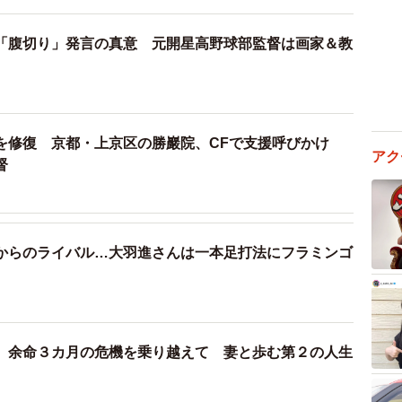
「腹切り」発言の真意 元開星高野球部監督は画家＆教
を修復 京都・上京区の勝巖院、CFで支援呼びかけ
アク
督
からのライバル…大羽進さんは一本足打法にフラミンゴ
 余命３カ月の危機を乗り越えて 妻と歩む第２の人生