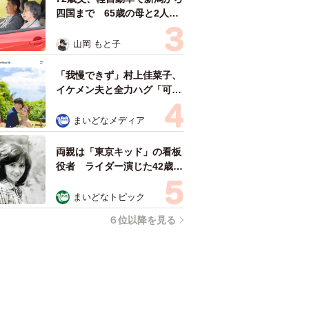
四国まで 65歳の母と2人で
3泊4日の旅 パーキングの休
憩まで分刻み… 「大学生で
山岡 もと子
も組まねえよ！」
「我慢できず」村上佳菜子、
イケメン夫と全力ハグ「可愛
いふたり」「素敵なご夫婦」
まいどなメディア
両親は「東京キッド」の看板
役者 ライダー演じた42歳元
俳優が再婚妻との「ウエディ
ングフォト」計画を明言
まいどなトピック
「センスあるカメラマン求
６位以降を見る
む」