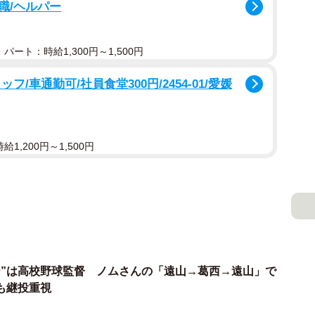
職/ヘルパー
パート：時給1,300円～1,500円
団。フレッシュオールスターにも選ばれながら、４年
磨の海岸で海を眺めた」と落ち込んだが、ひたむきに取
/車通勤可/社員食堂300円/2454-01/愛媛
巨人の川相昌弘２軍監督から育成選手として声を掛けら
1,200円～1,500円
ー”は高校野球監督 ノムさんの「遠山→葛西→遠山」で
も継投重視