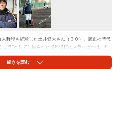
人野球も経験した土井健大さん（３０）。履正社時代
ミニラ”として注目された強肩強打のスラッガーは、昨
部監督に就任。同校にとって２０１１年夏以来となる甲
続きを読む
に元気のいい声が響く。