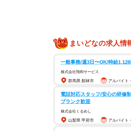
新監督は１球１球心を込めてノック
校長も「（一昨年１２月のコーチ就
った」と目尻を下げる。２月６日に
りの舞台は整った。
まいどなの求人情
プロで培った技術を指導する一方で
重視。「目標を持つ」「自己管理」
一般事務/週3日〜OK/時給1,128円
する。コーチ就任後、最初に取り組
株式会社翔和サービス
をとり、チーム平均で７キロ体重が
群馬県 館林市
アルバイト・
自身は兵庫・芦屋市出身。高校進学
電話対応スタッフ/安心の研修制
で敗れた悔しさを晴らすためだった
ブランク歓迎
に“浪速のゴジラ”岡田貴弘（Ｔ－岡
株式会社くるめし
れた。
山梨県 甲府市
アルバイト・
「負けず嫌いだったので、あの人よ