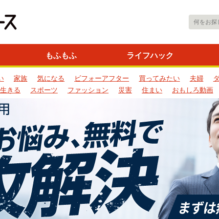
もふもふ
ライフハック
い
家族
気になる
ビフォーアフター
買ってみたい
夫婦
生きる
スポーツ
ファッション
災害
住まい
おもしろ動画