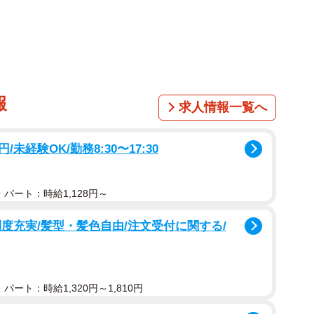
バットをふるう。部員も元気ハツラツ。同校の寺川誠
任時と比べて）選手の表情が違っている。野球部が変わ
はグラウンドの土の入れ替えも完了するなど、土台づく
報
求人情報一覧へ
「一流の選手である前に一流の高校生であること」を
など１６カ条の部訓を掲げ、毎日のミーティングで確認
/未経験OK/勤務8:30〜17:30
んだのは食トレ。昼食は毎回全員でごはん７００グラム
増えた。
パート：時給1,128円～
時に履正社を選んだのは、６歳上の兄が大阪大会決勝
度充実/髪型・髪色自由/注文受付に関する/
。２年春にセンバツに出場。通算４３発を放ち、１歳上
田＝現オリックス）がいたことから“浪速のミニラ”と呼ば
パート：時給1,320円～1,810円
り目立ってやろうと。だから練習も必死でやりまし