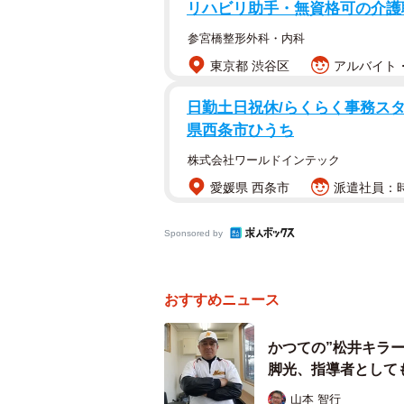
リハビリ助手・無資格可の介護
た」
参宮橋整形外科・内科
東京都 渋谷区
アルバイト・
０６年ドラフト５位でオリックス入
目オフに戦力外通告を受けた。「須
日勤土日祝休/らくらく事務スタッフ
り組む姿勢と元気さを買われ、当時
県西条市ひうち
れた。
株式会社ワールドインテック
愛媛県 西条市
派遣社員：時給
Sponsored by
おすすめニュース
かつての”松井キラ
脚光、指導者として
山本 智行