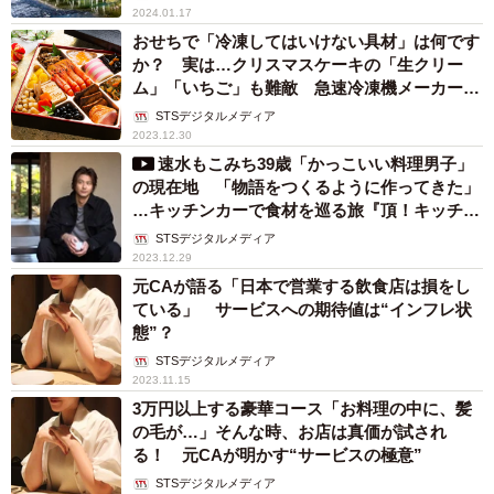
2024.01.17
おせちで「冷凍してはいけない具材」は何です
か？ 実は…クリスマスケーキの「生クリー
ム」「いちご」も難敵 急速冷凍機メーカーに
聞いた
STSデジタルメディア
2023.12.30
速水もこみち39歳「かっこいい料理男子」
の現在地 「物語をつくるように作ってきた」
…キッチンカーで食材を巡る旅『頂！キッチ
ン』で見せた料理哲学
STSデジタルメディア
2023.12.29
元CAが語る「日本で営業する飲食店は損をし
ている」 サービスへの期待値は“インフレ状
態”？
STSデジタルメディア
2023.11.15
3万円以上する豪華コース「お料理の中に、髪
の毛が…」そんな時、お店は真価が試され
る！ 元CAが明かす“サービスの極意”
STSデジタルメディア