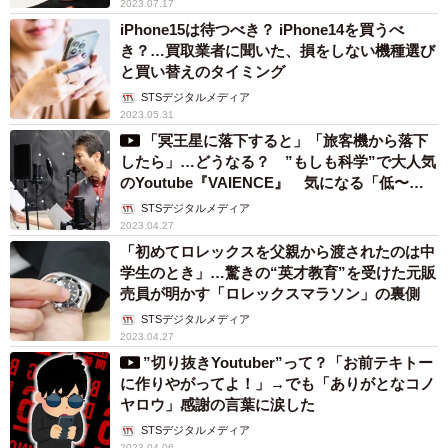
2023.07.17
iPhone15は待つべき？ iPhone14を買うべ
き？…買取業者に聞いた、損をしない機種選び
と買い替えのタイミング
STSデジタルメディア
2023.05.31
「冥王星に落下すると」「旅客機から落下
したら」…どうなる？ ”もしも科学”で大人気
のYoutube『VAIENCE』 気になる「低〜い
声」の秘密
STSデジタルメディア
2023.04.27
「初めてロレックスを父親から渡されたのは中
学生のとき」…驚きの“英才教育”を受けた元販
売員が明かす「ロレックスマラソン」の裏側
STSデジタルメディア
2023.04.27
”切り抜きYoutuber”って？「お前テキトー
に作りやがってよ！」→でも「ありがとなコノ
ヤロウ」感謝の言葉に涙した
STSデジタルメディア
2023.04.06