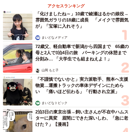
アクセスランキング
「化けましたね～」10歳で綾瀬はるかの娘役→
雰囲気ガラリの18歳に成長 「メイクで雰囲気
が」「宝塚に入れそう」
まいどなメディア
72歳父、軽自動車で新潟から四国まで 65歳の
母と2人で3泊4日の旅 パーキングの休憩まで
分刻み… 「大学生でも組まねえよ！」
山岡 もと子
「不謹慎でないかと」実力派歌手、熊本へ支援
物資…運搬トラックの車体デザインにためら
い 「痛いほど伝わる」「行動され立派」
まいどなトピック
2泊3日の東京出張→飼い主さんが不在中ハムス
ターに異変 眉間にできた深いしわ、「急に老
けた？」【漫画】