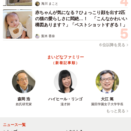
海川 まこと
赤ちゃんが気になる？ひょっこり顔を出す2匹
の猫の愛らしさに悶絶…！ 「こんなかわいい
構図あります？」「ベストショットすぎる！」
梨木 香奈
６位以降を見る
まいどなファミリー
（新着記事順）
森岡 浩
ハイヒール・リンゴ
大江 篤
姓氏研究家
漫才師
園田学園女子大学学長
もっと見る
ニュース一覧