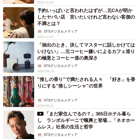
2023.11.10
予約いっぱいと言われたはずが…元CAが明か
したヤバい店 言いたいけれど言わない客側の
不満とは？
STSデジタルメディア
2023.11.07
「抽出のとき、決してマスターに話しかけては
いけない」…元コーヒー嫌いによるカフェ巡り
の極意とコーヒー道の奥深さ
STSデジタルメディア
2023.09.15
”推しの香り”で満たされる人々 「好き」を香
りにする”推しシーシャ”の世界
STSデジタルメディア
2023.09.11
「まだ家住んでるの？」365日ホテル暮ら
し ランボルギーニで颯爽と登場…「ネオホー
ムレス」社長の生活と哲学
STSデジタルメディア