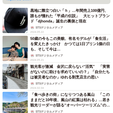
黒地に際立つ白い「ｈ」…年間売上100億円、
誰もが憧れた「平成の伝説」 大ヒットブラン
ド「djhonda」誕生の裏側と現在
STSデジタルメディア
2024.05.22
50歳の今もこの美貌、有名モデルが「食生活」
を変えたきっかけ かつては1日プリン1個の日
も、そして今は…
STSデジタルメディア
2024.05.21
観光客が激減 金沢に戻らない“活気” 「実害
がないのに助けを求めていいの？」「自分たち
は被災者なのか」ゆれる割烹店主の思い
STSデジタルメディア
2024.02.04
「食べ歩きの街」になりつつある嵐山 「この
ままだと10年後、嵐山の紅葉は枯れる」…若き
観光リーダーが語る“オーバーツーリズム”の実
情
STSデジタルメディア