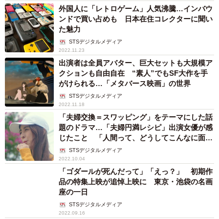
外国人に「レトロゲーム」人気沸騰…インバウ
ンドで買い占めも 日本在住コレクターに聞い
た魅力
STSデジタルメディア
2022.11.23
出演者は全員アバター、巨大セットも大規模ア
クションも自由自在 “素人”でもSF大作を手
がけられる…「メタバース映画」の世界
STSデジタルメディア
2022.11.18
「夫婦交換＝スワッピング」をテーマにした話
題のドラマ…「夫婦円満レシピ」出演女優が感
じたこと 「人間って、どうしてこんなに面倒
なんだろう」
STSデジタルメディア
2022.10.04
「ゴダールが死んだって」「えっ？」 初期作
品の特集上映が追悼上映に 東京・池袋の名画
座の一日
STSデジタルメディア
2022.09.16