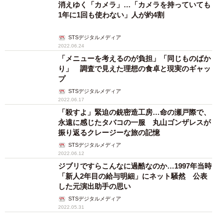
消えゆく「カメラ」…「カメラを持っていても
1年に1回も使わない」人が約4割
STSデジタルメディア
2022.06.24
「メニューを考えるのが負担」「同じものばか
り」 調査で見えた理想の食卓と現実のギャッ
プ
STSデジタルメディア
2022.06.17
「殺すよ」緊迫の銃密造工房…命の瀬戸際で、
永遠に感じたタバコの一服 丸山ゴンザレスが
振り返るクレージーな旅の記憶
STSデジタルメディア
2022.06.12
ジブリですらこんなに過酷なのか…1997年当時
「新人2年目の給与明細」にネット騒然 公表
した元演出助手の思い
STSデジタルメディア
2022.05.31