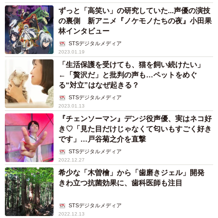
ずっと「高笑い」の研究していた...声優の演技
の裏側 新アニメ『ノケモノたちの夜』小田果
林インタビュー
STSデジタルメディア
2023.01.19
「生活保護を受けても、猫を飼い続けたい」
←「贅沢だ」と批判の声も…ペットをめぐ
る“対立”はなぜ起きる？
STSデジタルメディア
2023.01.13
『チェンソーマン』デンジ役声優、実はネコ好
き♡「見た目だけじゃなくて匂いもすごく好き
です」…戸谷菊之介を直撃
STSデジタルメディア
2022.12.27
希少な「木曽檜」から「歯磨きジェル」開発
きわ立つ抗菌効果に、歯科医師も注目
STSデジタルメディア
2022.12.13