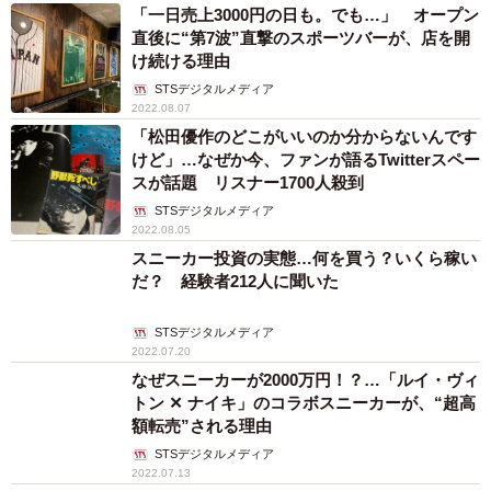
「一日売上3000円の日も。でも…」 オープン
直後に“第7波”直撃のスポーツバーが、店を開
け続ける理由
STSデジタルメディア
2022.08.07
「松田優作のどこがいいのか分からないんです
けど」…なぜか今、ファンが語るTwitterスペー
スが話題 リスナー1700人殺到
STSデジタルメディア
2022.08.05
スニーカー投資の実態…何を買う？いくら稼い
だ？ 経験者212人に聞いた
STSデジタルメディア
2022.07.20
なぜスニーカーが2000万円！？…「ルイ・ヴィ
トン ✕ ナイキ」のコラボスニーカーが、“超高
額転売”される理由
STSデジタルメディア
2022.07.13