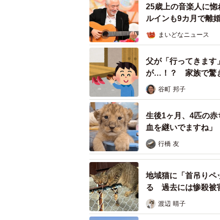
25歳上の音楽人に
ルインも9カ月で離
まいどなニュース
父が「行ってきます
が…！？ 家族で驚
谷町 邦子
生後1ヶ月、4匹の
血を継いでますね」
行橋 友
「道中安全ステッカー」（１枚５００円）。
地域猫に「首吊りペ
る 過去には惨殺被
後ろから見ると、オス猫ならではの
渡辺 晴子
ったり、自分のバイクを隣に並べて