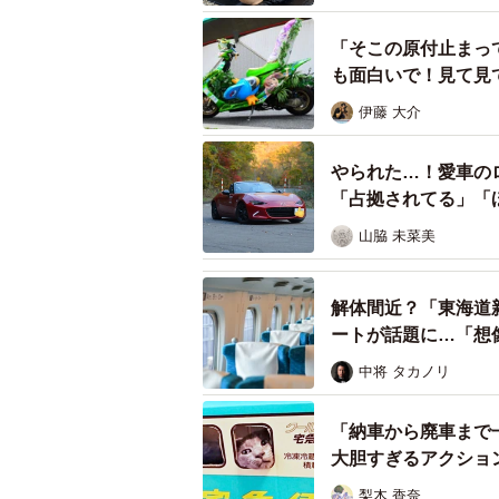
じゃないかと思いまして」（角田住
「そこの原付止まっ
そこで長年親交があり、同寺の猫の
も面白いで！見て見
アート作家・林隆雄さんに相談を持
伊藤 大介
た。
やられた…！愛車の
林さんはいう。「僕は若いころレー
「占拠されてる」「
っていました。お寺のアイドル猫・
山脇 未菜美
間入院したんですよ。心配するファ
にしたレーシングバイクを作ろうと
解体間近？「東海道
ートが話題に…「想
林さんは昨年８月にアメリカで開催された「US o
中将 タカノリ
で優勝するなど、これまで数々の受
自宅では保護猫１５匹と暮らす大の
「納車から廃車まで
を寄贈するなどしてきた。
大胆すぎるアクショ
猫バイクの制作期間は約２週間。廃
梨木 香奈