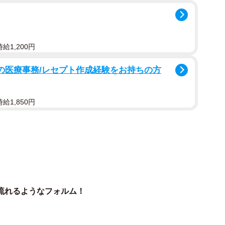
給1,200円
プの医療事務/レセプト作成経験をお持ちの方
給1,850円
2/6
み「アウアウ号」と名付けられた（雲林寺提供）
流れるようなフォルム！
方が多いんです。お寺の風景をバックに自分のバイクを
一緒に撮れる何かがあれば、もっと楽しんでもらえるん