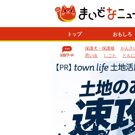
ニ
トップ
おもしろ
ュ
ー
保護犬・保護猫
かんさ
ス
一
思い出
しごと
ともに
覧