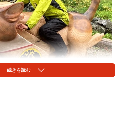
続きを読む
1/6
作者でチェーンソーアート作家の林さん（雲林寺提供）
県萩市の「雲林寺」（角田慈成住職）駐車場に設置され
」が、参拝にやってくるバイカーに大人気だ。ほぼ実物
で、正面には寺の飼い猫「アウアウ」（オス、推定１０