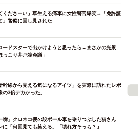
職）
てくださーい」草生える痛車に女性警官爆笑→「免許証
木彫像を数多く手掛けてきた山口市在住のチェーンソー
て」警察に回し見された
ちかけたところ、この猫バイクを制作することになっ
ロードスターで出かけようと思ったら→まさかの光景
サーだったんです。４年間くらいロードレースなどをや
ほっこり井戸端会議」
アウアウは昨年（２５年）３月から病気になって３ヶ月
ンの方々がたくさんいたこともあり、アウアウをモデル
いうことになりました」
新幹線から見える気になるアイツ」を実際に訪れたレポ
像の3倍デカかった」
pen Chainsaw Sculpture Championship」
賞歴がある世界的に有名なチェーンソーアーティスト。
猫好きとしても知られ、長年、同寺に猫の木彫りの作品
一瞬」クロネコ便の段ボール車を乗りつぶした猫さん
ンに「何回見ても笑える」「壊れ方そっち？」
校になった学校跡地にあった樹齢約１３０年のモミの木