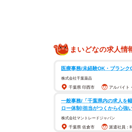
歳）の顔が彫られている。訪れたバ
ら、またがったり自分のバイクと一
なっている。
＊＊＊＊＊
まいどなの求人情
このチェーンソーアートの「猫バイ
ーシングバイクとほぼ同じ大きさで
医療事務/未経験OK・ブランク
た斬新なデザインとなっている。
株式会社千葉薬品
千葉県 印西市
アルバイト・
一般事務/「千葉県内の求人を
ロー体制!担当がつくから心強い
株式会社マントレードジャパン
千葉県 佐倉市
派遣社員：時