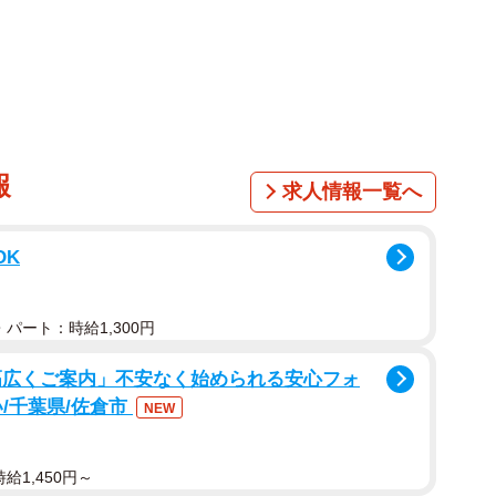
イカーらは「こんなの見たことない！」などと言いなが
緒に記念写真を撮ったり。ツーリングの人気スポットに
報
求人情報一覧へ
ク」は幅約１メートル、全長は約２メートル。本物のレ
、寺の飼い猫「アウアウ」の顔や体がバイクと一体化し
OK
パート：時給1,300円
幅広くご案内」不安なく始められる安心フォ
/千葉県/佐倉市
NEW
給1,450円～