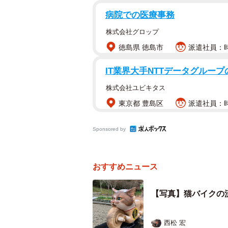
病院での医療事務
株式会社グロップ
徳島県 徳島市
派遣社員：時
IT業界大手NTTデータグルー
株式会社ユビキタス
東京都 豊島区
派遣社員：時
Sponsored by
寺の飼い猫の名前にちな
おすすめニュース
【写真】猫バイクの
「うちにはバイクで参拝に来られる
撮られるのですが、自慢のバイクと
西松 宏