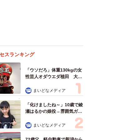
セスランキング
「ウソだろ」体重130kgの女
性芸人オダウエダ植田 大学
時代のほっそり姿に「マジ
で」
まいどなメディア
「化けましたね～」10歳で綾
瀬はるかの娘役→雰囲気ガラ
リの18歳に成長 「メイクで
雰囲気が」「宝塚に入れそ
まいどなメディア
う」
72歳父、軽自動車で新潟から