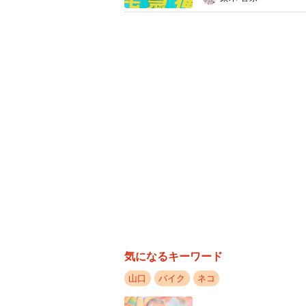
を用いた。「原寸のレーシングバイ
しているイメージで作りました。い
ほえむ。
昨年１０月３１日、完成した猫バイ
防止のため地面に鉄の杭を打ち込ん
で販売されている人気の「道中安全
てほしい」との願いを込めた。
気になるキーワード
山口
バイク
ネコ