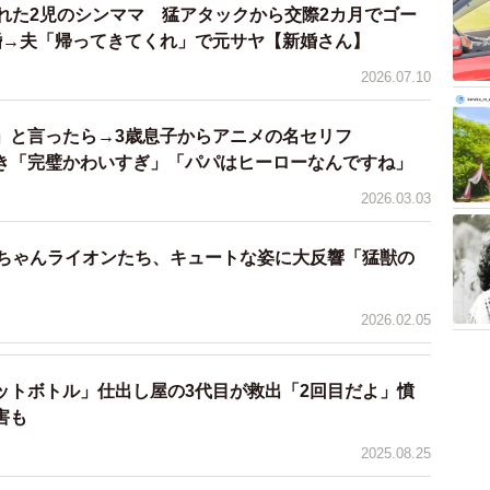
惚れた2児のシンママ 猛アタックから交際2カ月でゴー
婚→夫「帰ってきてくれ」で元サヤ【新婚さん】
2026.07.10
」と言ったら→3歳息子からアニメの名セリフ
き「完璧かわいすぎ」「パパはヒーローなんですね」
2026.03.03
赤ちゃんライオンたち、キュートな姿に大反響「猛獣の
3/6
2026.02.05
デザインされた２匹の黒猫が行き先を守ってくれるといい、人気の
授与品だ（雲林寺提供）
ットボトル」仕出し屋の3代目が救出「2回目だよ」憤
害も
「たまたま」も！「愛嬌があっていいですよね。またが
2025.08.25
写真を撮ったりと、みなさん、とても楽しんでいただい