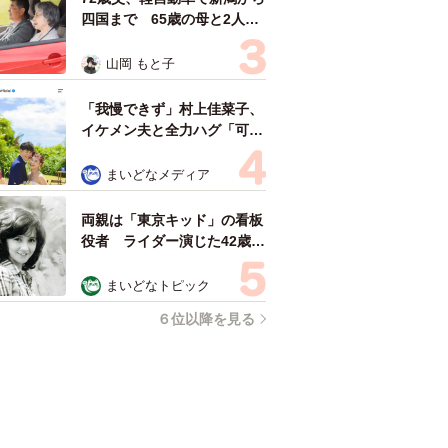
四国まで 65歳の母と2人で
3泊4日の旅 パーキングの休
憩まで分刻み… 「大学生で
山岡 もと子
も組まねえよ！」
「我慢できず」村上佳菜子、
イケメン夫と全力ハグ「可愛
いふたり」「素敵なご夫婦」
まいどなメディア
両親は「東京キッド」の看板
役者 ライダー演じた42歳元
俳優が再婚妻との「ウエディ
ングフォト」計画を明言
まいどなトピック
「センスあるカメラマン求
６位以降を見る
む」