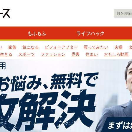
もふもふ
ライフハック
い
家族
気になる
ビフォーアフター
買ってみたい
夫婦
生きる
スポーツ
ファッション
災害
住まい
おもしろ動画