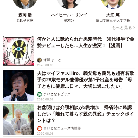
のにおいが原因だったのではないかと考えています」
森岡 浩
ハイヒール・リンゴ
大江 篤
現在、飼い主さんの家ではラットを2匹飼育しています。と
姓氏研究家
漫才師
園田学園女子大学学長
もっと見る
ころが、いつも真っ先に出てくるモンテくんだけが、小屋
の奥からなかなか出てこなかったそうです。
何かと人に舐められた黒髪時代 30代後半で金
髪デビューしたら…人生が激変！【漫画】
「『どうしたの？』と撫でてみても、『触られたくない
海川 まこと
よ！』と言っているかのようにビクビクしていて、小屋か
2026.08.08
ら出してもすぐに戻ってしまいました。普段の様子との違
夫はマイファスHiro、義父母も義兄も超有名歌
手の28歳モデル兼俳優が第1子出産を報告「母
いがあまりにも大きかったので、『これは何かおかしい』
子ともに健康…日々、大切に過ごしたい」
と感じました」
まいどなトピック
2026.08.08
お盆明けは介護相談が3割増加 帰省時に確認
したい「離れて暮らす親の異変」チェックポイ
ントは？
まいどなニュース情報部
2026.08.08