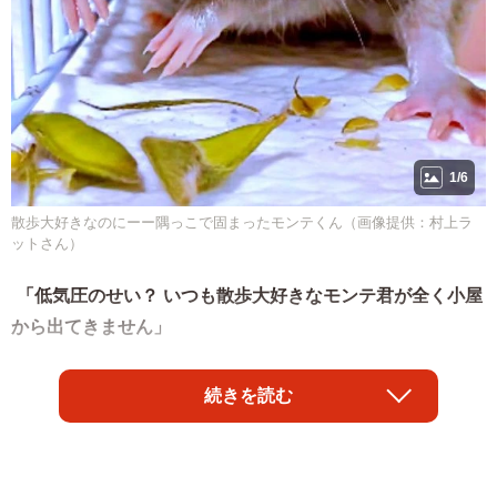
1/6
散歩大好きなのにーー隅っこで固まったモンテくん（画像提供：村上ラ
ットさん）
「低気圧のせい？ いつも散歩大好きなモンテ君が全く小屋
から出てきません」
そんなコメントが添えられた1匹のラットの投稿がXで話題
続きを読む
になっています。ペットとして親しまれるラットは「ファ
ンシーラット」とも呼ばれ、賢く人懐っこい小動物。名前
を覚えたり、飼い主に甘えたりすることもあり、海外では