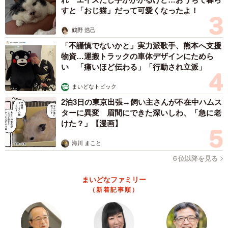
すと「おじ猫」だって可愛くなったよ！
し、部屋の中を自由に歩き回れる「へやんぽ時間」を設け
ているそうです。
鶴野 浩己
「不謹慎でないかと」実力派歌手、熊本へ支援
「モンテくんは小屋を開けると喜んで飛び出してくるタイ
物資…運搬トラックの車体デザインにためら
い 「痛いほど伝わる」「行動され立派」
プなのですが、その日はいつまで経っても小屋から出てき
ませんでした。『あれ？ 何かおかしいな』と思ったのが最
まいどなトピック
初の違和感でした」
2泊3日の東京出張→飼い主さんが不在中ハムス
ターに異変 眉間にできた深いしわ、「急に老
けた？」【漫画】
その日、飼い主さんは帰宅する6時間以上前に猫に触れてい
たといいます。これまでも猫に触ってから帰宅したことは
海川 まこと
ありましたが、手を洗えば特に反応されたことはありませ
６位以降を見る
んでした。ただ、この日は少し状況が違いました。
まいどなファミリー
（新着記事順）
「その日は、ほかのお宅の猫ちゃんの傷の消毒をお手伝い
するために抱っこしていました。服に猫のにおいが強く残
っていたのだと思います。モンテくんが反応したのは、そ