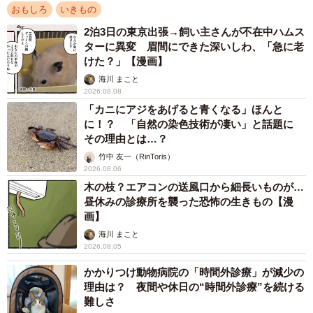
て」「我々にはわからない繊細なセンサーがあるのでしょ
おもしろ
いきもの
うね」など、驚きの声が相次ぎました。このあと、モンテ
2泊3日の東京出張→飼い主さんが不在中ハムス
ターに異変 眉間にできた深いしわ、「急に老
くんと飼い主さんは仲直りすることができたのでしょう
けた？」【漫画】
か。
海川 まこと
2026.08.08
モンテくんに異変、その後の様子は？
「カニにアジをあげると青くなる」ほんと
に！？ 「自然の染色技術が凄い」と話題に
その理由とは…？
竹中 友一（RinToris）
2026.08.06
木の枝？エアコンの送風口から細長いものが…
昼休みの診療所を襲った恐怖の生きもの【漫
画】
海川 まこと
2026.08.05
かかりつけ動物病院の「時間外診療」が減少の
理由は？ 夜間や休日の“時間外診療”を続ける
難しさ