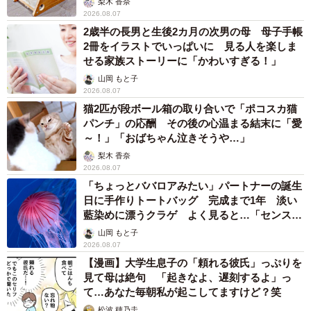
梨木 香奈
2026.08.07
2歳半の長男と生後2カ月の次男の母 母子手帳
2冊をイラストでいっぱいに 見る人を楽しま
せる家族ストーリーに「かわいすぎる！」
山岡 もと子
2026.08.07
猫2匹が段ボール箱の取り合いで「ポコスカ猫
パンチ」の応酬 その後の心温まる結末に「愛
～！」「おばちゃん泣きそうや…」
梨木 香奈
2026.08.07
「ちょっとババロアみたい」パートナーの誕生
日に手作りトートバッグ 完成まで1年 淡い
藍染めに漂うクラゲ よく見ると…「センスす
ごい」
山岡 もと子
2026.08.07
【漫画】大学生息子の「頼れる彼氏」っぷりを
見て母は絶句 「起きなよ、遅刻するよ」っ
て…あなた毎朝私が起こしてますけど？笑
松波 穂乃圭