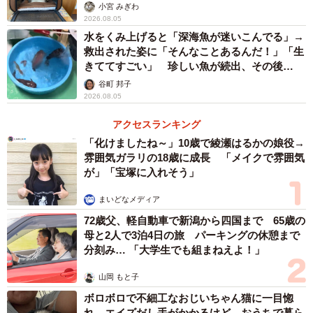
小宮 みぎわ
2026.08.05
水をくみ上げると「深海魚が迷いこんでる」→
救出された姿に「そんなことあるんだ！」「生
きててすごい」 珍しい魚が続出、その後
は……
谷町 邦子
2026.08.05
アクセスランキング
「化けましたね～」10歳で綾瀬はるかの娘役→
雰囲気ガラリの18歳に成長 「メイクで雰囲気
が」「宝塚に入れそう」
3/6
まいどなメディア
72歳父、軽自動車で新潟から四国まで 65歳の
「へやんぽ」拒否！？ 固まってしまったモンテくん（画像提供：村上ラ
母と2人で3泊4日の旅 パーキングの休憩まで
ットさん）
分刻み… 「大学生でも組まねえよ！」
飼い主の村上ラットさん（@murakamine_zumi）による
山岡 もと子
と、いつもと違うモンテくんの反応に気づいたのは、仕事
ボロボロで不細工なおじいちゃん猫に一目惚
れ エイズだし手がかかるけど…おうちで暮ら
から帰宅したあとでした。普段は帰宅するとケージを開放