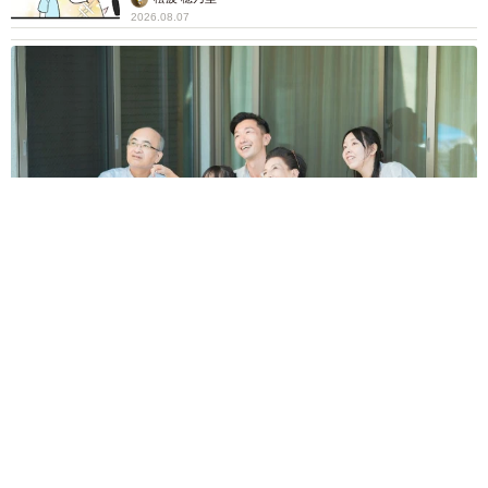
2026.08.07
【お盆の帰省】既婚女性の半数以上が「日常より疲れる」 気
遣いや準備で深まる夫婦の温度感ギャップ鮮明に
まいどなニュース情報部
2026.08.07
父は「エミー賞」主演男優賞の真田広之 31歳
イケメン俳優が長髪ヒゲのワイルド近影「ガチ
ヒロさんそっくり」「新たな一面もステキ」