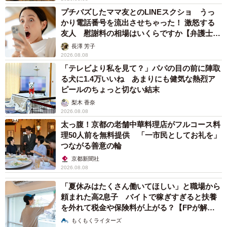
翌日にはふだん通りに戻ったモンテくん（画像提供：村上ラットさん）
プチバズしたママ友とのLINEスクショ うっ
かり電話番号を流出させちゃった！ 激怒する
ちなみに、もう1匹の「かるぼ・のーの」くんはまったく気
友人 慰謝料の相場はいくらですか【弁護士が
解説】
にしていない様子で、普段通りに過ごしていたといいま
長澤 芳子
2026.08.08
す。モンテくんの反応を見た飼い主さんは、最初、体調が
「テレビより私を見て？」パパの目の前に陣取
悪いのではないかと心配したそうです。
る犬に1.4万いいね あまりにも健気な熱烈ア
ピールのちょっと切ない結末
「そこで『そういえば猫を抱っこしたな…』と思い当た
梨木 香奈
2026.08.08
り、お風呂に入って着替えてから改めて接しました。た
太っ腹！京都の老舗中華料理店がフルコース料
だ、その日はずっと落ち着かない様子で、ビクビクしてい
理50人前を無料提供 「一市民としてお礼を」
ました」
つながる善意の輪
京都新聞社
2026.08.08
結局、その日はおやつだけを与え、「へやんぽ」は中止
に。翌日になるとモンテくんはすっかり元通りになり、元
「夏休みはたくさん働いてほしい」と職場から
頼まれた高2息子 バイトで稼ぎすぎると扶養
気いっぱいに散歩していたそうです。飼い主さんは「とて
を外れて税金や保険料が上がる？【FPが解
も安心しました」と振り返ります。
説】
もくもくライターズ