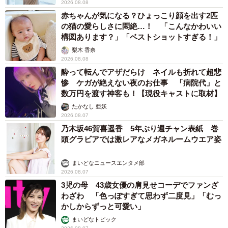
2026.08.08
赤ちゃんが気になる？ひょっこり顔を出す2匹
の猫の愛らしさに悶絶…！ 「こんなかわいい
構図あります？」「ベストショットすぎる！」
梨木 香奈
2026.08.08
酔って転んでアザだらけ ネイルも折れて超悲
惨 ケガが絶えない夜のお仕事 「病院代」と
数万円を渡す神客も！【現役キャストに取材】
たかなし 亜妖
2026.08.07
乃木坂46賀喜遥香 5年ぶり週チャン表紙 巻
頭グラビアでは激レアなメガネルームウエア姿
まいどなニュースエンタメ部
2026.08.07
3児の母 43歳女優の肩見せコーデでファンざ
わざわ 「色っぽすぎて思わず二度見」「むっ
かしからずっと可愛い」
まいどなトピック