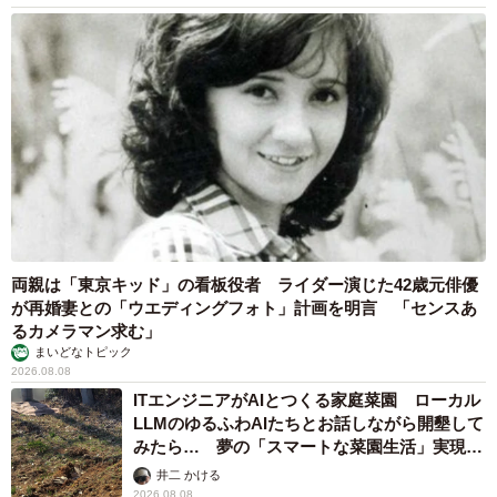
両親は「東京キッド」の看板役者 ライダー演じた42歳元俳優
が再婚妻との「ウエディングフォト」計画を明言 「センスあ
るカメラマン求む」
まいどなトピック
2026.08.08
ITエンジニアがAIとつくる家庭菜園 ローカル
LLMのゆるふわAIたちとお話しながら開墾して
みたら… 夢の「スマートな菜園生活」実現な
るか
4/6
井二 かける
2026.08.08