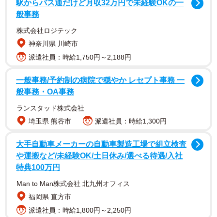
しょうか。
駅からバス通だけど月収32万円で未経験OKの一
般事務
株式会社ロジテック
神奈川県 川崎市
派遣社員：時給1,750円～2,188円
一般事務/予約制の病院で穏やか レセプト事務 一
般事務・OA事務
ランスタッド株式会社
埼玉県 熊谷市
派遣社員：時給1,300円
大手自動車メーカーの自動車製造工場で組立検査
や運搬など/未経験OK/土日休み/選べる待遇/入社
特典100万円
Man to Man株式会社 北九州オフィス
福岡県 直方市
派遣社員：時給1,800円～2,250円