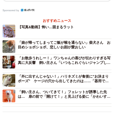
Sponsored by
おすすめニュース
【写真&動画】怖い…固まるラット
2/6
「娘が帰ってしまってご飯が喉を通らない」柴犬さん お
「なでなで」しようとしたらーー避けようとするモンテくん（画像提
目めショボショボ、悲しいお顔が愛おしい
供：村上ラットさん）
「お散歩うれしー！」ワンちゃんの喜びが伝わりすぎる写
続く投稿で、飼い主さんは「【悲報】今日猫を触ったのを
真に大反響 飼い主さん「いつもこれぐらいジャンプして
ます」
思い出しました」と報告。どうやらモンテくんは、飼い主
さんからいつもはしない“猫のニオイ”を感じ取っていたよう
「外に出すんじゃない！」ハリネズミが食後に“お決まり
ポーズ” ケージの穴から出してきたのは……「器用です
です。
ね」「ピッタリ！」
「飼い主さん、ついてきて！」フェレットが誘導した先
この投稿には2.2万件超の“いいね”が寄せられ、「やっぱり
は… 扉の前で「開けて！」と見上げる姿に「かわいすぎ
る」4.3万人キュン
わかるんですね」「表情がすごく警戒してますね」「不思
議ですよね。会ったことのない猫に対しての本能の恐怖っ