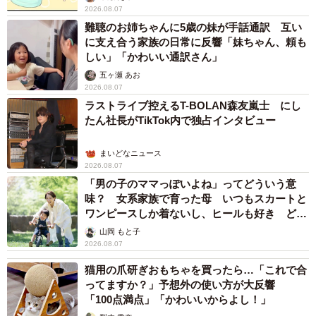
2026.08.07
難聴のお姉ちゃんに5歳の妹が手話通訳 互い
に支え合う家族の日常に反響「妹ちゃん、頼も
しい」「かわいい通訳さん」
五ヶ瀬 あお
2026.08.07
ラストライブ控えるT-BOLAN森友嵐士 にし
たん社長がTikTok内で独占インタビュー
まいどなニュース
2026.08.07
「男の子のママっぽいよね」ってどういう意
味？ 女系家族で育った母 いつもスカートと
ワンピースしか着ないし、ヒールも好き どの
へんが…
山岡 もと子
2026.08.07
猫用の爪研ぎおもちゃを買ったら…「これで合
ってますか？」予想外の使い方が大反響
「100点満点」「かわいいからよし！」