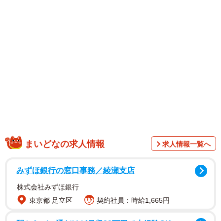
「小さな犬」と称されることもあります。
まいどなの求人情報
求人情報一覧へ
写真に写っているのは、こちらをじっと見つめる「モン
みずほ銀行の窓口事務／綾瀬支店
テ」くん（生後4カ月・男の子）。ケージの隅でぴたりと動
株式会社みずほ銀行
きを止め、どこか警戒しているようにも、驚いているよう
東京都 足立区
契約社員：時給1,665円
にも見える表情を浮かべています。一体、何があったので