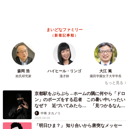
2026.08.06
「カニにアジをあげると青くなる」ほんと
に！？ 「自然の染色技術が凄い」と話題に
その理由とは…？
竹中 友一（RinToris）
2026.08.06
誰も求めていない職場の「謎マナー」、「過剰
な挨拶」や「お土産配り」を抑えた1位は？
やめられない理由は「周りの目」
3/10
まいどなデータ
2026.08.06
おっぱいが大きくなっています。おうちの猫チャンのおっぱいと比べて
みてください！
自転車通行可の歩道 電動キックボードで走行
中、小学生とあわや衝突！ 「歩道走行は道交
私は、長年当院に来てくださっているBさんならきっと理解
法違反でしょ」と指摘されました【弁護士が解
してくれるのでは？と思い、「4月末には生まれると思いま
説】
長澤 芳子
2026.08.06
す。妊娠していても避妊手術を希望されるのでしたら手術
タイの電車の中で見た優先席のマーク 子ど
はいたしますが、このまま出産させて里親に出すという選
も、妊娠、けが人、お年寄り… 一つだけ謎の
択もあります。生まれた子猫は私が責任を持って里親探し
ものが！？「だから黄色なんですね」
をいたしますので、どうでしょうか？猫は誰にも教えられ
中将 タカノリ