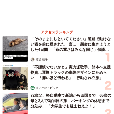
京都駅をぶらぶら→ホームの隅に何やら「ドロ
ン」のポーズをする忍者 この暑い中いったい
なぜ？ 近づいてみたら… 「見つかるなんて
未熟」
中将 タカノリ
2026.08.06
「明日ひま？」 知り合いから唐突なメッセー
ジ 用件次第で断ることもできる賢い返信文と
は？【漫画】
海川 まこと
2026.08.06
飼い主が食べているヨーグルトをもらえなかっ
た犬さん、爆裂に拗ねた顔がかわいすぎ「鼻息
フスフス」「反則レベル」
椎名 碧
2026.08.06