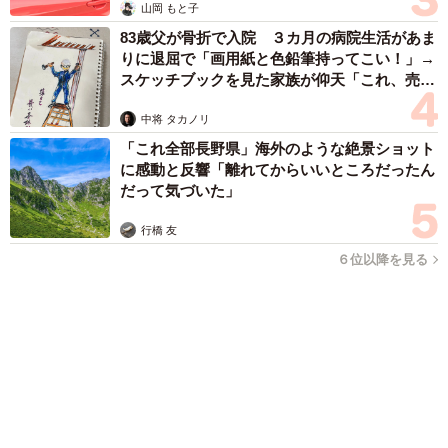
2/10
保護した猫チャンは妊娠していることがわかりました！
コガネムシを見つめる猫とパパ、偶然生まれた神々しい構図が
「宗教画のよう」と話題 「尊い」「ていうかライオンキン
グ」
梨木 香奈
2026.08.06
髪をバッサリと切った飼い主が帰宅すると→愛
犬たちの反応に「ワンコ様でも戸惑うのね
（笑）」「困り顔がかわいい」
ANNA
2026.08.06
「誰かみたいにならなきゃ」 他人を正解にし
て生きてきた母親 自己主張が苦手な娘に教わ
った大切なこと【漫画】
海川 まこと