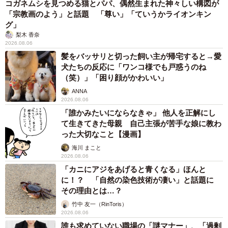
「事故物件」という言葉のイメージにとらわれていませんか？
不動産業者が語る「物件の可能性」を閉ざさないために必要な
こと
平藤 清刀
2026.08.06
東京・千代田区の中央線高架に心ない落書き
歴史ある昌平橋架道橋の被害に怒りの声 「何
4/10
も分かってないし、センスも古い」「罰則強化
して」
本日のレントゲン写真で、生まれる子猫は3匹と判明しました。どんな柄
中将 タカノリ
が生まれてくるのかは、まだわかりません。あと1週間から10日で生まれ
2026.08.06
るでしょう。
もしかすると「下山ダッシュ」 リニア中央新
幹線の長野県駅 在来線との乗り継ぎなし→な
その後、シャム模様の猫は、誰の助けも借りずにひとりで4
ら走れば間に合うんじゃない？ 惜しい位置関
係が反響
月29日に3匹を出産しました（いつもとても尊敬してしまう