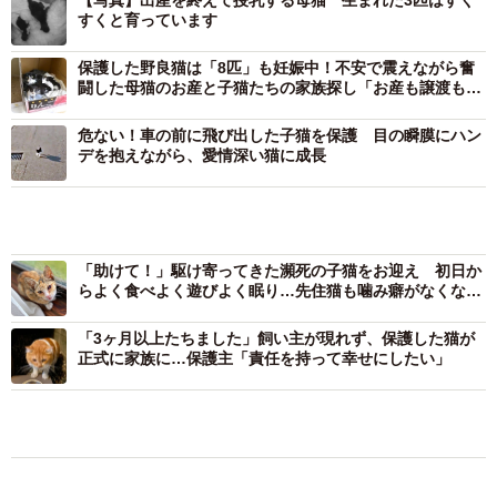
【写真】出産を終えて授乳する母猫 生まれた3匹はすく
おもてなししました。
すくと育っています
保護した野良猫は「8匹」も妊娠中！不安で震えながら奮
しかし、そのキジトラ猫は3日経っても1週間経っても、自
闘した母猫のお産と子猫たちの家族探し「お産も譲渡も怖
分の家に帰る気配はありませんでした（要するに飼い猫で
かった…」
危ない！車の前に飛び出した子猫を保護 目の瞬膜にハン
はなかったのですね）。毎日、茶トラ君はキジトラ猫と仲
デを抱えながら、愛情深い猫に成長
良くしていましたし、Aさんのご主人までもが、そのキジト
ラ猫のかわいさのとりこになっていました。そして、そう
「助けて！」駆け寄ってきた瀕死の子猫をお迎え 初日か
こうしているうちに、お腹周りが大きくなってきました。A
らよく食べよく遊びよく眠り…先住猫も噛み癖がなくな
り、家庭を照らす存在に
さんたちは、自分の猫ではなかったけれども、重大な病気
「3ヶ月以上たちました」飼い主が現れず、保護した猫が
なのでは？と心配して、私の勤務する動物病院に連れてき
正式に家族に…保護主「責任を持って幸せにしたい」
ました。
勘のいい読者さんはもうお気づきですね。そうです。キジ
もふもふ
保護犬・保護猫
ネコ
トラ猫は妊娠していて、もうすぐ生まれそうでした。そし
「かわいいストーカーに追われています」甘え
て、子猫のお父さんはきっと茶トラ君です。
ん坊な元保護猫 最後は飼い主にダイブする姿
に「間違いなく犬」「完全に親子」と反響