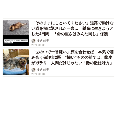
はそのシャム模様の猫がコンビニ近くで痩せ細り薄汚れた
りに退屈で「画用紙と色鉛筆持ってこい！」→
スケッチブックを見た家族が仰天「これ、売れ
格好でたたずんでいるのを見つけました。Bさんは、見るに
ますよ…」
見かねて保護し、当院に連絡されたのでした。
中将 タカノリ
「これ全部長野県」海外のような絶景ショット
簡単な健康診断を済ませて、その後は新しい環境に慣れて
に感動と反響「離れてからいいところだったん
もらうために3週間後の再診としました。ところが再診前に
だって気づいた」
Bさんから連絡が入り、「うちにいるメス猫たちと比べた
行橋 友
ら、乳首が大きいようです」とおっしゃるので、私は「そ
６位以降を見る
れは妊娠していますね、きっと」とお話ししたところ、す
まいどなファミリー
ぐに「子猫まで飼えないので、避妊手術をしてほしい」と
（新着記事順）
希望を伝えられました。私は、「まずは本当に妊娠してい
るのかを腹部エコー検査で確認させてください」とお願い
して診察し、妊娠を確認しました。
森岡 浩
ハイヒール・リンゴ
大江 篤
姓氏研究家
漫才師
園田学園女子大学学長
もっと見る