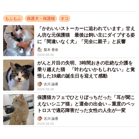
渡辺 晴子
勤務する獣医師は誰しも、妊娠している猫の避妊手術は何
2026.08.04
度も経験すると思いますが、私は今回、茶トラ猫を頼ってA
アクセスランキング
さんのおうちにたどり着いたキジトラ猫の気持ちを思う
「そのままにしといてください」道路で動けな
と、いつも以上に心が痛みました。そして私は、診察の最
い猫を前に返された一言… 懸命に生きようと
初から最後まで、Aさんに口を酸っぱくして申し上げまし
した4日間 「命の重さはみんな同じ」保護団
体代表の訴え
た。「とにかく茶トラ君をまず、去勢手術に連れてきてく
渡辺 晴子
ださいね」。
「不謹慎でないかと」実力派歌手、熊本へ支援
物資…運搬トラックの車体デザインにためら
別の保護猫も妊娠 出産を見守ることに
い 「痛いほど伝わる」「行動され立派」
別の日に、猫を保護したので健康診断をお願いしますとい
まいどなトピック
うご希望で、Bさんが小柄なシャム模様の猫を診察に連れて
72歳父、軽自動車で新潟から四国まで 65歳の
こられました。Bさんは1月の寒い夜に、そのシャム模様の
母と2人で3泊4日の旅 パーキングの休憩まで
分刻み… 「大学生でも組まねえよ！」
猫を初めて見かけたそうです。その時はあまり汚れている
感じはしなかったので、飼い猫なのかな？と思ったらしい
山岡 もと子
のですが、それから2ヵ月ほど経った3月下旬の深夜、今度
83歳父が骨折で入院 ３カ月の病院生活があま