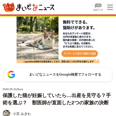
まいどなニュースをGoogle検索でフォローする
2026.05.31(Sun)
保護した猫が妊娠していたら…出産を見守る？手
術を選ぶ？ 獣医師が直面した2つの家族の決断
小宮 みぎわ