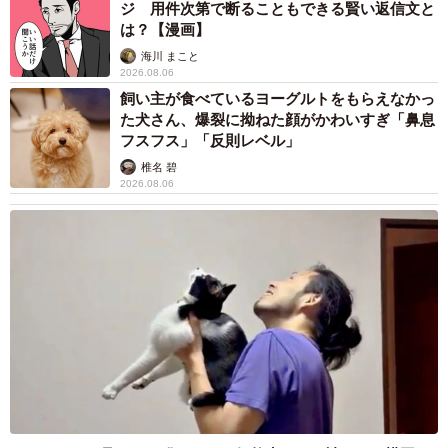
2026.08.06
なくともきちんと自分で出産して、子猫の世話をして育て
【物価高が直撃】お盆帰省「予定なし」が約半
上げます」と思い切って提案しました。実はBさんは新婚
数 新幹線・高速バスの「使い分け」が鮮明に
で、入籍したばかりでした。ご主人と一緒に当院へ来られ
ておふたりで話し合い、避妊手術をせずに出産と子育てを
まいどなニュース情報部
2026.08.06
見守る決心をされました。私は出産と子育てに関して一通
1歳息子が腕を亜脱臼 「奥さん、専業主婦な
りの説明をさせていただき、診察を終えました。
のに」と夫の後輩から一言 母は泣きながら対
応し必死だった 何年もたった今もたまに思い
出し…
山岡 もと子
2026.08.06
子どもの学校外の学習時間が11年で2割減少
「家庭学習0分層」が約半数に達する深刻な実
態と広がる学習格差
まいどなニュース情報部
2026.08.06