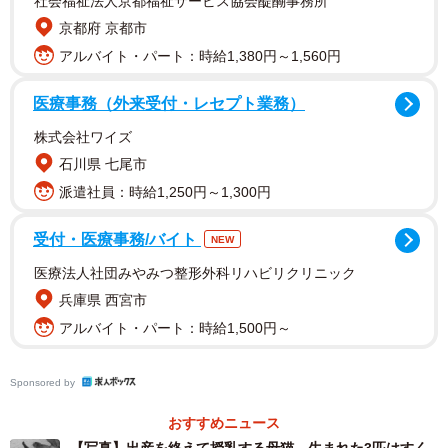
社会福祉法人京都福祉サービス協会醍醐事務所
デートで大忙しで、家にはなかなか帰ってきませんでし
京都府 京都市
た。この茶トラ君は去勢手術を受けていませんでした。
アルバイト・パート：時給1,380円～1,560円
医療事務（外来受付・レセプト業務）
株式会社ワイズ
石川県 七尾市
派遣社員：時給1,250円～1,300円
受付・医療事務/バイト
NEW
医療法人社団みやみつ整形外科リハビリクリニック
兵庫県 西宮市
アルバイト・パート：時給1,500円～
そんなある日、その茶トラ君が小さなキジトラの女の子を
Sponsored by
連れて、久しぶりに家に帰ってきました。Aさんは茶トラ君
おすすめニュース
がお友達を連れてきたわ！とキャットフードをお出しして