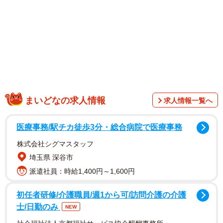
まいどなの求人情報
求人情報一覧へ
1/10
医療事務/駅チカ徒歩3分・総合病院で医療事務
子猫たちは、出産用の段ボール小屋からちょいちょい顔を出すようにな
株式会社シグマスタッフ
りました。
埼玉県 深谷市
派遣社員：時給1,400円～1,600円
茶トラ猫が連れてきたキジトラ猫、実は妊娠
私が勤務している動物病院があるところはとても田舎で、
初任者研修/介護職員/週1から可/訪問介護の介護
士/日勤のみ
家の周りは田んぼや畑で、猫を外に出している方も多い地
NEW
域です。Aさんが飼われている茶トラの男の子も…春は毎日