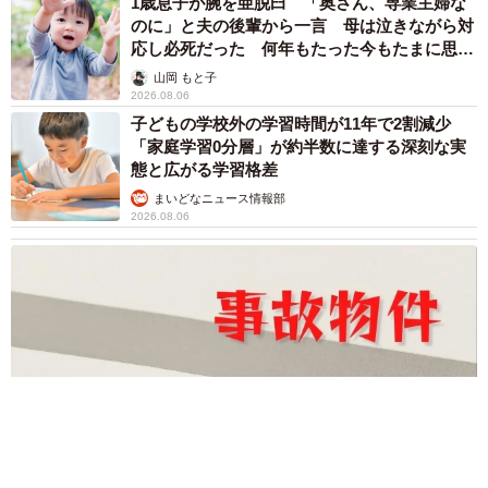
出産か、手術か 気持ちだけでは決められない現
まいどなニュース調査部
2026.08.06
実
「これ全部長野県」海外のような絶景ショット
に感動と反響「離れてからいいところだったん
今回、妊娠している猫を前にして、出産を見守るにしても
だって気づいた」
避妊手術を選ぶにしても、どちらも簡単な判断ではないな
行橋 友
と思いました。産ませると言っても、気持ちだけでできる
2026.08.06
わけではなく、時間や費用、里親探しの見通しなどにも左
「ミステリーの女王」と呼ばれた作家の娘は
「2時間サスペンスの女王」 聞いていたのと
右されます。特に、春に保護するメス猫は、妊娠している
違う血液型に「私は誰の子なの？」【徹子の部
可能性があるので、こういった判断を迫られることを想定
屋】
まいどなニュース
しておいてほしいです。
2026.08.06
「わぁ…姐さん…」「永遠にお美しい」 大女
優岩下志麻さん、写真家のインスタに登場
まいどなメディア
2026.08.05