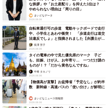
中将 タカノリ
2026.08.06
のですが、猫は誰にも教えられなくともちゃんと自分ひと
「なんじゃこりゃ！」「ロボ？」大阪・梅田に
りで出産します）。現在すくすくと育っています。里親さ
そびえる物体の正体は？ 昭和の遺産を調査し
ん探しも、二転三転しましたが無事に決まりました。
てみた結果…
太田 浩子
2026.08.06
エジプトで自撮りしていたら、ガイドが「撮り
ますよ！」→ノリノリでポーズを取っていた
ら……スマホを返してもらえない 「日本人は
カモ代表かも」「私は6時間で3万円払った」
宮前 晶子
2026.08.06
「LINEのQRコードを添付して」社長をかたる
詐欺メール続々 社員を個人アカウントへ誘導
→最後は不正送金…求められる「だまされる前
5/10
提」の対策
井二 かける
2026.08.06
出産用の段ボールの中にカメラを設置したので、出産中の様子もすべて
重みも歴史もズッシリ…出雲大社の日本最大級
動画に収めました。これは出産を終えてひとだんらくしておっぱいを飲
「大しめ縄」が8年ぶり掛けかえ 伝統の「大
んでいるところ。
撚り合わせ」が28万回超再生「ほんとに圧巻」