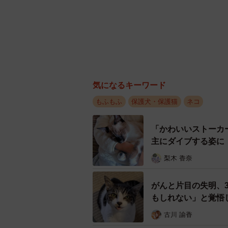
気になるキーワード
もふもふ
保護犬・保護猫
ネコ
「かわいいストーカ
主にダイブする姿に
梨木 香奈
がんと片目の失明、
もしれない」と覚悟
古川 諭香