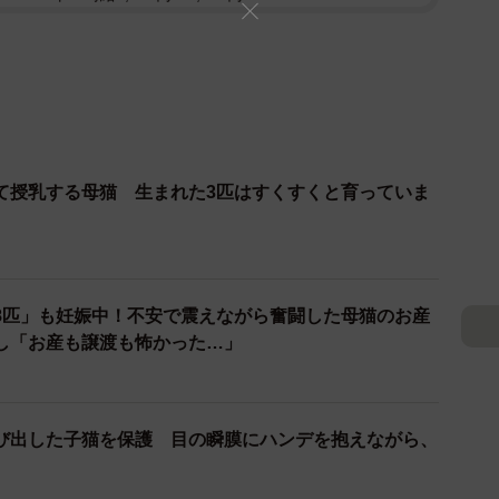
て授乳する母猫 生まれた3匹はすくすくと育っていま
8匹」も妊娠中！不安で震えながら奮闘した母猫のお産
し「お産も譲渡も怖かった…」
び出した子猫を保護 目の瞬膜にハンデを抱えながら、