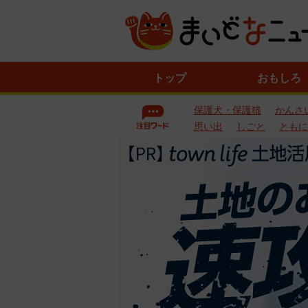
ニ
トップ
おもしろ
ュ
ー
保護犬・保護猫
かんさ
ス
一
思い出
しごと
ともに
覧