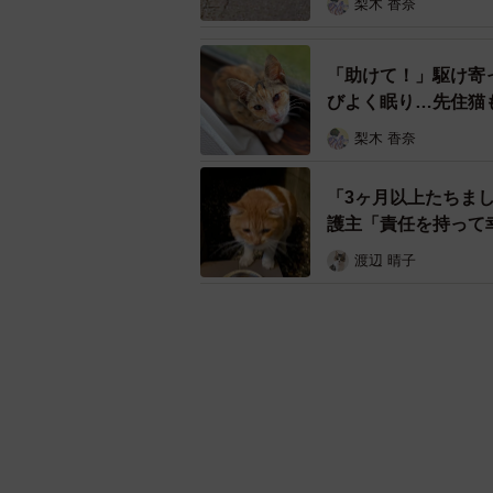
梨木 香奈
「助けて！」駆け寄
びよく眠り…先住猫
梨木 香奈
「3ヶ月以上たちま
護主「責任を持って
渡辺 晴子