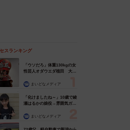
セスランキング
「ウソだろ」体重130kgの女
性芸人オダウエダ植田 大学
時代のほっそり姿に「マジ
で」
まいどなメディア
「化けましたね～」10歳で綾
瀬はるかの娘役→雰囲気ガラ
リの18歳に成長 「メイクで
雰囲気が」「宝塚に入れそ
まいどなメディア
う」
72歳父、軽自動車で新潟から