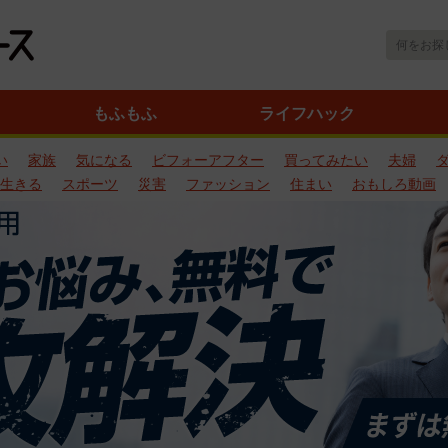
もふもふ
ライフハック
い
家族
気になる
ビフォーアフター
買ってみたい
夫婦
生きる
スポーツ
災害
ファッション
住まい
おもしろ動画