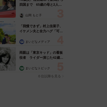
四国まで 65歳の母と2人で
3泊4日の旅 パーキングの休
憩まで分刻み… 「大学生で
山岡 もと子
も組まねえよ！」
「我慢できず」村上佳菜子、
イケメン夫と全力ハグ「可愛
いふたり」「素敵なご夫婦」
まいどなメディア
両親は「東京キッド」の看板
役者 ライダー演じた42歳元
俳優が再婚妻との「ウエディ
ングフォト」計画を明言
まいどなトピック
「センスあるカメラマン求
６位以降を見る
む」