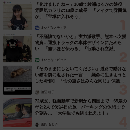
「化けましたね～」10歳で綾瀬はるかの娘役→
その後、黒猫クロさんは母猫出産時のことを「マンガ」に
雰囲気ガラリの18歳に成長 「メイクで雰囲気
が」「宝塚に入れそう」
描き、Xに投稿。
まいどなメディア
改めて当時のことを伺ったところ、「猫のお産に立ち会う
「不謹慎でないかと」実力派歌手、熊本へ支援
なんて初めてのことだったので、無事に生まれるか、とに
物資…運搬トラックの車体デザインにためら
かく心配で怖かったです」と語る。
い 「痛いほど伝わる」「行動され立派」
まいどなトピック
「獣医さんは、猫は安産が多いから大丈夫とおっしゃって
「そのままにしといてください」道路で動けな
いましたが、へその緒が首に絡みついて窒息したり、途中
い猫を前に返された一言… 懸命に生きようと
で詰まって出てこなくなったり、死産で体内に残った場合
した4日間 「命の重さはみんな同じ」保護団
体代表の訴え
は即手術しないと母体も危険といった、万が一のケースも
渡辺 晴子
説明してくださったので、8匹全員が出てくるまで生きた心
72歳父、軽自動車で新潟から四国まで 65歳の
地がしませんでした…」（黒猫クロさん）
母と2人で3泊4日の旅 パーキングの休憩まで
分刻み… 「大学生でも組まねえよ！」
役立ったアドバイスと、後悔したこと
山岡 もと子
さらに大きな壁となったのが、保護直後だった母猫が全く