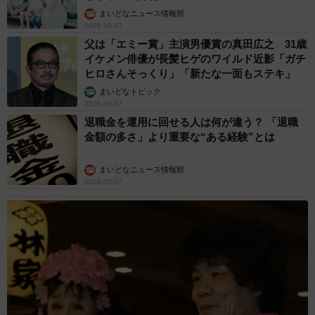
まいどなニュース情報部
2026.08.07
7/24
父は「エミー賞」主演男優賞の真田広之 31歳
黒猫クロさんが図書館で借りた「猫の出産」に関する書籍（画像提供：
イケメン俳優が長髪ヒゲのワイルド近影「ガチ
黒猫クロさん）
ヒロさんそっくり」「新たな一面もステキ」
まいどなトピック
2026.08.07
退職金を運用に回せる人は何が違う？ 「退職
金額の多さ」より重要な“ある経験”とは
まいどなニュース情報部
2026.08.07