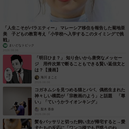
「人生こそがバラエティー」 マレーシア移住を報告した菊地亜
美 子どもの教育考え「小学校へ入学するこのタイミングで挑
戦」
まいどなトピック
2026.08.06
「明日ひま？」 知り合いから唐突なメッセー
ジ 用件次第で断ることもできる賢い返信文と
は？【漫画】
海川 まこと
2026.08.06
コガネムシを見つめる猫とパパ、偶然生まれた
神々しい構図が「宗教画のよう」と話題 「尊
い」「ていうかライオンキング」
梨木 香奈
2026.08.06
髪をバッサリと切った飼い主が帰宅すると→愛
犬たちの反応に「ワンコ様でも戸惑うのね