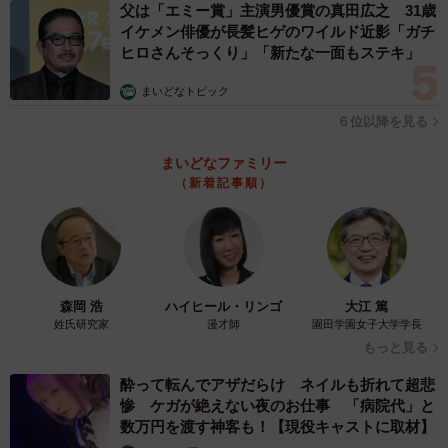
父は「エミー賞」主演男優賞の真田広之 31歳
懐いておらず、子猫を守るため、警戒心全開だったこと
イケメン俳優が長髪ヒゲのワイルド近影「ガチ
ヒロさんそっくり」「新たな一面もステキ」
だ。
まいどなトピック
６位以降を見る
まいどなファミリー
（新着記事順）
森岡 浩
ハイヒール・リンゴ
大江 篤
姓氏研究家
漫才師
園田学園女子大学学長
もっと見る
酔って転んでアザだらけ ネイルも折れて超悲
惨 ケガが絶えない夜のお仕事 「病院代」と
数万円を渡す神客も！【現役キャストに取材】