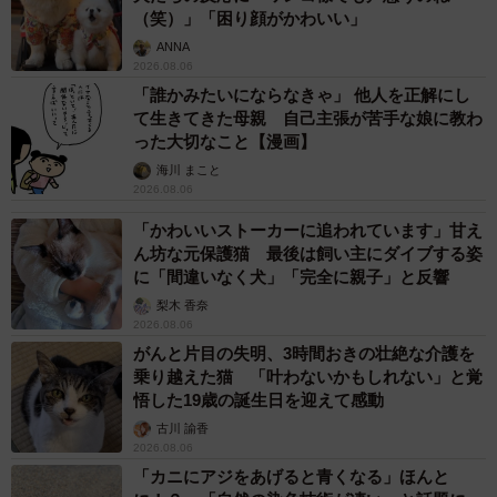
（笑）」「困り顔がかわいい」
ANNA
2026.08.06
「誰かみたいにならなきゃ」 他人を正解にし
て生きてきた母親 自己主張が苦手な娘に教わ
った大切なこと【漫画】
海川 まこと
2026.08.06
「かわいいストーカーに追われています」甘え
ん坊な元保護猫 最後は飼い主にダイブする姿
に「間違いなく犬」「完全に親子」と反響
梨木 香奈
2026.08.06
がんと片目の失明、3時間おきの壮絶な介護を
乗り越えた猫 「叶わないかもしれない」と覚
悟した19歳の誕生日を迎えて感動
古川 諭香
2026.08.06
「カニにアジをあげると青くなる」ほんと