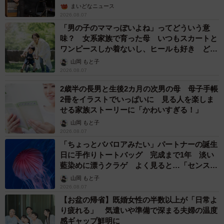
まいどなニュース
2026.08.07
6/24
「男の子のママっぽいよね」ってどういう意
味？ 女系家族で育った母 いつもスカートと
ネットの助言で黒猫クロさんが作成した産箱その2（画像提供：黒猫クロ
ワンピースしか着ないし、ヒールも好き どの
さん）
へんが…
山岡 もと子
2026.08.07
2歳半の長男と生後2カ月の次男の母 母子手帳
2冊をイラストでいっぱいに 見る人を楽しま
せる家族ストーリーに「かわいすぎる！」
山岡 もと子
2026.08.07
「ちょっとババロアみたい」パートナーの誕生
日に手作りトートバッグ 完成まで1年 淡い
藍染めに漂うクラゲ よく見ると…「センスす
ごい」
山岡 もと子
2026.08.07
【お盆の帰省】既婚女性の半数以上が「日常よ
り疲れる」 気遣いや準備で深まる夫婦の温度
感ギャップ鮮明に