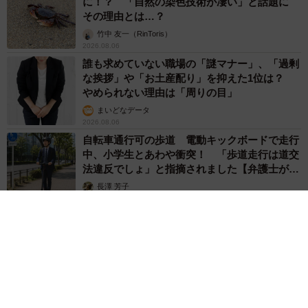
に！？ 「自然の染色技術が凄い」と話題に
その理由とは…？
竹中 友一（RinToris）
2026.08.06
誰も求めていない職場の「謎マナー」、「過剰
な挨拶」や「お土産配り」を抑えた1位は？
やめられない理由は「周りの目」
まいどなデータ
2026.08.06
自転車通行可の歩道 電動キックボードで走行
中、小学生とあわや衝突！ 「歩道走行は道交
法違反でしょ」と指摘されました【弁護士が解
説】
長澤 芳子
2026.08.06