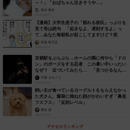
ったね（涙）。みんな一生懸命お乳吸ってます。私はちょ
～！」「おばちゃん泣きそうや…」
っと寝ます」
梨木 香奈
2026.08.07
【漫画】大学生息子の「頼れる彼氏」っぷりを
＜黒猫クロさんのXの投稿より抜粋＞
見て母は絶句 「起きなよ、遅刻するよ」っ
て…あなた毎朝私が起こしてますけど？笑
松波 穂乃圭
2026.08.07
京都駅をぶらぶら→ホームの隅に何やら「ドロ
ン」のポーズをする忍者 この暑い中いったい
なぜ？ 近づいてみたら… 「見つかるなんて
未熟」
中将 タカノリ
2026.08.06
飼い主が食べているヨーグルトをもらえなかっ
た犬さん、爆裂に拗ねた顔がかわいすぎ「鼻息
3/24
フスフス」「反則レベル」
保護した妊婦猫が産んだ8匹の子猫たち。子猫たちの「家族探し」の結果
椎名 碧
は…？（画像提供：黒猫クロさん）
2026.08.06
アクセスランキング
生きた心地がしなかった