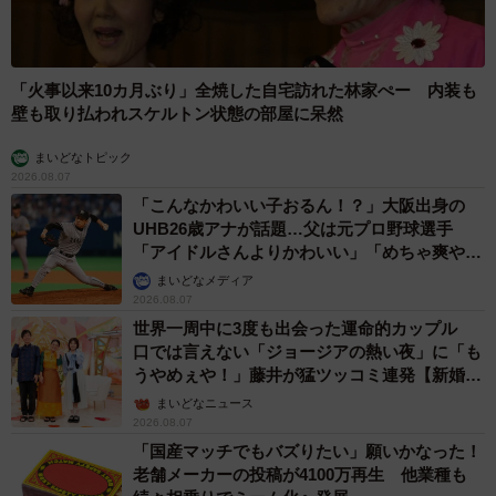
「火事以来10カ月ぶり」全焼した自宅訪れた林家ぺー 内装も
壁も取り払われスケルトン状態の部屋に呆然
まいどなトピック
2026.08.07
「こんなかわいい子おるん！？」大阪出身の
UHB26歳アナが話題…父は元プロ野球選手
「アイドルさんよりかわいい」「めちゃ爽や
か」
まいどなメディア
2026.08.07
世界一周中に3度も出会った運命的カップル
口では言えない「ジョージアの熱い夜」に「も
うやめぇや！」藤井が猛ツッコミ連発【新婚さ
ん】
まいどなニュース
2026.08.07
「国産マッチでもバズりたい」願いかなった！
老舗メーカーの投稿が4100万再生 他業種も