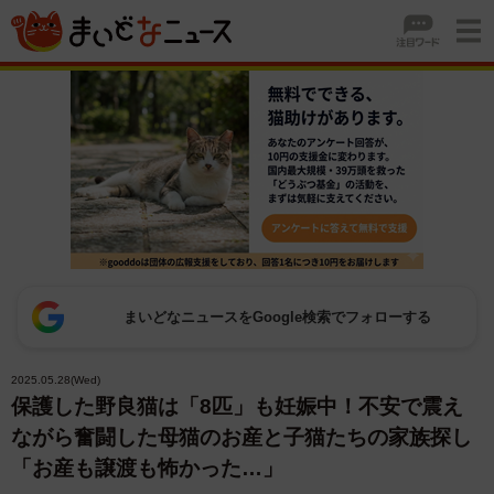
まいどなニュースをGoogle検索でフォローする
2025.05.28(Wed)
保護した野良猫は「8匹」も妊娠中！不安で震え
ながら奮闘した母猫のお産と子猫たちの家族探し
「お産も譲渡も怖かった…」