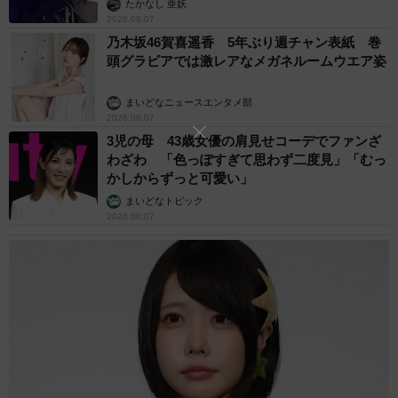
たかなし 亜妖
2026.08.07
4/24
乃木坂46賀喜遥香 5年ぶり週チャン表紙 巻
頭グラビアでは激レアなメガネルームウエア姿
産箱の中から威嚇する母猫さん（画像提供：黒猫クロさん）
まいどなニュースエンタメ部
「出産中は部屋の外で待機していましたが、高い鳴き声が
2026.08.07
3児の母 43歳女優の肩見せコーデでファンざ
上がるたび、異変がないか不安でした。獣医さんやXでみな
わざわ 「色っぽすぎて思わず二度見」「むっ
さんがおっしゃっていた通り、出産後は出血と洋水で産箱
かしからずっと可愛い」
はぐちゃぐちゃで、事前に準備していたたくさんのタオル
まいどなトピック
や布が役立ちました。
2026.08.07
出産後も母猫が警戒しており、トイレ掃除以外に母子の体
調をほとんど確認できなかったのですが、本当は見たかっ
たです…。出産前にペットカメラを買っておけばよかった
と後悔しました」（黒猫クロさん）