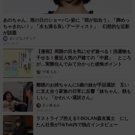
あのちゃん、雨の日のショーパン姿に「雨が似合う」「脚めっ
ちゃきれい！」「水も滴る良いアーティスト」 幻想的な近影
が話題
まいどなメディア
2026.08.07
【漫画】周囲の目を気にせず遊べる！洗濯物も
5/24
干せる！最近人気の戸建ての「中庭」 ところ
が…実際住んでみて分かった後悔ポイント
ネットの助言で黒猫クロさんが作成した産箱その1（画像提供：黒猫クロ
中瀬 えみ
さん）
2026.08.07
難聴のお姉ちゃんに5歳の妹が手話通訳 互い
に支え合う家族の日常に反響「妹ちゃん、頼も
しい」「かわいい通訳さん」
五ヶ瀬 あお
2026.08.07
ラストライブ控えるT-BOLAN森友嵐士 にし
たん社長がTikTok内で独占インタビュー