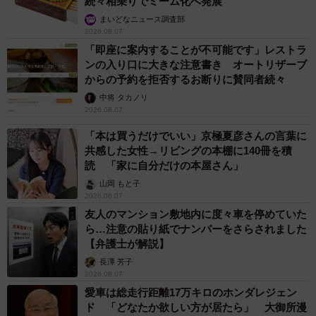
続々相乗りでミーム化へ発展
まいどなニュース調査部
2026.08.07
「即座に案内することが不可能です」レストラ
ンの入り口に大きな注意書き オートリザーブ
からの予約を拒否するお断りに賛同者続々
中将 タカノリ
2026.08.07
「本は買うだけでいい」京極夏彦さんの言葉に
共感した女性→リビングの本棚に140冊を積
読 「家に自分だけの本屋さん」
山岡 もと子
2026.08.07
友人のマンション敷地内に度々車を停めていた
ら…注意の貼り紙でナンバーをさらされました
【弁護士が解説】
長澤 芳子
2026.08.07
愛車は総走行距離17万キロのホンダレジェン
ド 「どなたか欲しい方が居たら」 大御所漫