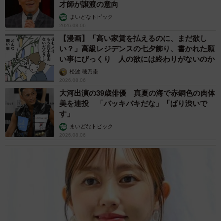
才師が譲渡の意向
まいどなトピック
2026.08.06
【漫画】「高い家賃を払えるのに、まだ欲し
い？」高級レジデンスの七夕飾り、書かれた願
い事にびっくり 人の欲には終わりがないのか
松波 穂乃圭
2026.08.06
大河出演の39歳俳優 真夏の海で赤銅色の肉体
美を連投 「バッキバキだな」「ばり渋いで
す」
まいどなトピック
2026.08.06