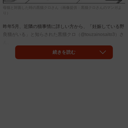
母猫と対面した時の黒猫クロさん（画像提供：黒猫クロさんのマンガよ
り）
昨年5月、近隣の猫事情に詳しい方から、「妊娠している野
良猫がいる」と知らされた黒猫クロ（@touzainosaito3）さ
ん。
続きを読む
野良だった愛猫、クロくんの保護を機に、野良猫の
TNR（不幸な猫を増やさないため避妊去勢して元の地域に
戻すこと）活動を行う黒猫クロさんは、その「妊婦猫」を
保護。