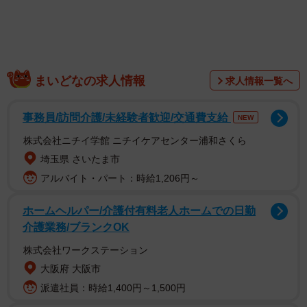
まいどなの求人情報
求人情報一覧へ
ボランティア仲間に猫の出産に長けた動物病院を紹介して
事務員/訪問介護/未経験者歓迎/交通費支給
NEW
もらい、威嚇する母猫を連れていくと、母猫は推定2～3歳
株式会社ニチイ学館 ニチイケアセンター浦和さくら
で、体内には「8匹」の子猫がいることが判明した。
埼玉県 さいたま市
アルバイト・パート：時給1,206円～
ホームヘルパー/介護付有料老人ホームでの日勤
介護業務/ブランクOK
株式会社ワークステーション
大阪府 大阪市
派遣社員：時給1,400円～1,500円