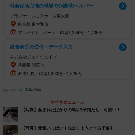
社会保険完備の職場で介護職/ヘルパー
プラチナ・シニアホーム東大和
東京都 東大和市
アルバイト・パート：時給1,284円～1,435円
総合病院の受付・データ入力
株式会社ジェイウェイブ
2/24
兵庫県 明石市
派遣社員：時給1,300円～1,625円
【閲覧注意】保護した野良猫を動物病院に連れていくと……レントゲン
画像に写った8匹の子猫の姿（画像提供：黒猫クロさん）
Sponsored by
警戒心全開の母猫と「8匹」の子猫をどうするの
おすすめニュース
か？
【写真】産まれたばかりの8匹の子猫たち…可愛い！
「8匹」もの子猫をどうするのか？そもそも保護直後で全く
自分に慣れていない警戒心全開の母猫をどう介助するの
【写真】元気いっぱい！脱走しようとする子猫も
か？