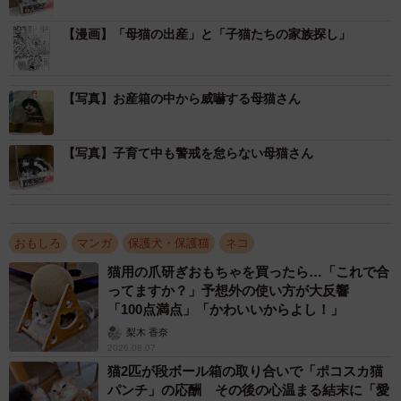
【漫画】「母猫の出産」と「子猫たちの家族探し」
大きな不安の中、まずは母猫に無事出産させることが先決
だと判断した黒猫クロさん。
【写真】お産箱の中から威嚇する母猫さん
獣医師のアドバイス、図書館で借りた本、X（旧Twitter）を
通じて寄せられた「猫の出産」に関する情報をもとに、暗
【写真】子育て中も警戒を怠らない母猫さん
幕などを施したいろんなタイプの産箱を作り、たくさんの
タオルや布、保温用のペットヒーターを用意。
だが、いよいよその時が近づくと、責任感と不安で震えが
おもしろ
マンガ
保護犬・保護猫
ネコ
止まらなくなったという。すると、愛猫、クロくんがそっ
猫用の爪研ぎおもちゃを買ったら…「これで合
と側に来てくれたことで落ち着きを取り戻すことが出来た
ってますか？」予想外の使い方が大反響
そうだ。
「100点満点」「かわいいからよし！」
梨木 香奈
2026.08.07
「産まれた！産まれました！！8匹全員無事です。母猫もち
猫2匹が段ボール箱の取り合いで「ポコスカ猫
ょっとくたびれてますが大丈夫です。頑張ったね、がんば
パンチ」の応酬 その後の心温まる結末に「愛