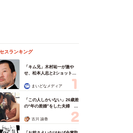
セスランキング
「キム兄」木村祐一が激や
せ、松本人志と2ショット
「一瞬、分からなかったわ」
「テキヤの兄さん」
まいどなメディア
「この人しかいない」26歳差
の“年の差婚”をした夫婦 出
会いは？反対する声はなかっ
た？ 今の思いを聞いた
古川 諭香
「お前さえいなければ金賞取