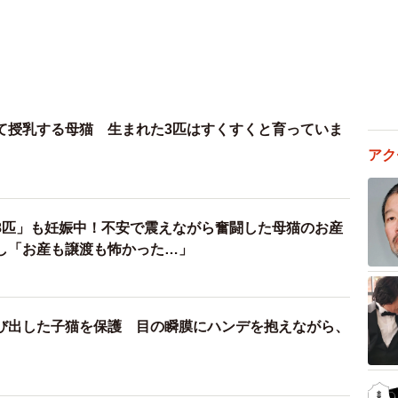
て授乳する母猫 生まれた3匹はすくすくと育っていま
アク
8匹」も妊娠中！不安で震えながら奮闘した母猫のお産
し「お産も譲渡も怖かった…」
び出した子猫を保護 目の瞬膜にハンデを抱えながら、