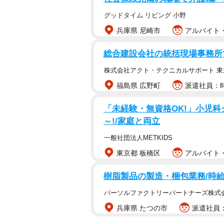
グッドタイム リビング 小野
兵庫県 尼崎市
アルバイト・
総合建設会社の統括現場事務所
株式会社アクト・テクニカルサポート 東
福島県 広野町
派遣社員：時
「未経験・無資格OK!」小児科ク
～!/家庭と両立
一般社団法人METKIDS
東京都 板橋区
アルバイト・
樹脂製品の製造・梱包業務/時給1
パーソルファクトリーパートナーズ株式
兵庫県 たつの市
派遣社員：