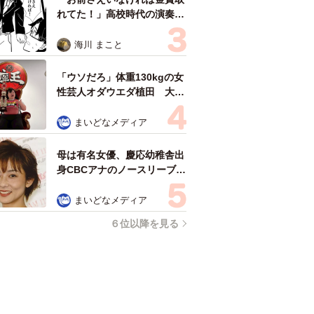
れてた！」高校時代の演奏会
がトラウマ……責められた学
生は楽器修理職人に 10年後
海川 まこと
再会した因縁の相手から思わ
ぬ申し出【漫画】
「ウソだろ」体重130kgの女
性芸人オダウエダ植田 大学
時代のほっそり姿に「マジ
で」
まいどなメディア
母は有名女優、慶応幼稚舎出
身CBCアナのノースリーブ姿
「育ちの良さが表情に表れて
る」「天使の笑顔」
まいどなメディア
６位以降を見る