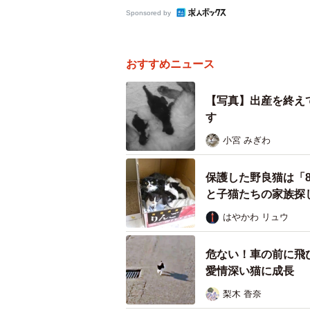
Sponsored by
おすすめニュース
【写真】出産を終え
す
小宮 みぎわ
保護した野良猫は「
と子猫たちの家族探
はやかわ リュウ
危ない！車の前に飛
愛情深い猫に成長
梨木 香奈