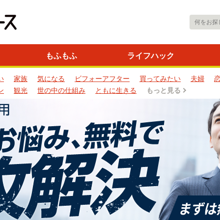
もふもふ
ライフハック
い
家族
気になる
ビフォーアフター
買ってみたい
夫婦
ン
観光
世の中の仕組み
ともに生きる
もっと見る