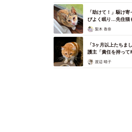
「助けて！」駆け寄
びよく眠り…先住猫
梨木 香奈
「3ヶ月以上たちま
護主「責任を持って
渡辺 晴子