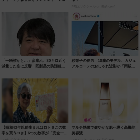
ルに ｢PE...
PR(エリクシール on 美的.com)
「一瞬誰かと…」彦摩呂、30キロ近く
紗栄子の長男 18歳のモデル、カジュ
減量した姿に反響 既製品の防護服が
アルコーデのおしゃれ近影が「両親の
着られると...
いいとこ取...
【昭和43年以前生まれはロト６この数
マルチ効果で健やかな肌へ導く高機能
字を買うべき】6つの数字が「完全一
美容液
致」する方...
PR(株式会社MURA)
PR(エリクシール on 美的.com)