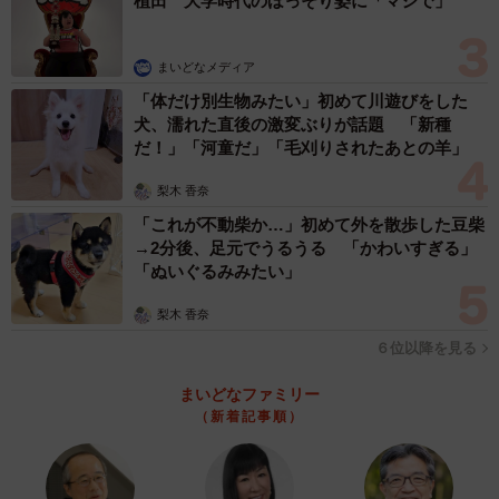
植田 大学時代のほっそり姿に「マジで」
まいどなメディア
「体だけ別生物みたい」初めて川遊びをした
犬、濡れた直後の激変ぶりが話題 「新種
だ！」「河童だ」「毛刈りされたあとの羊」
梨木 香奈
「これが不動柴か…」初めて外を散歩した豆柴
→2分後、足元でうるうる 「かわいすぎる」
「ぬいぐるみみたい」
梨木 香奈
６位以降を見る
まいどなファミリー
（新着記事順）