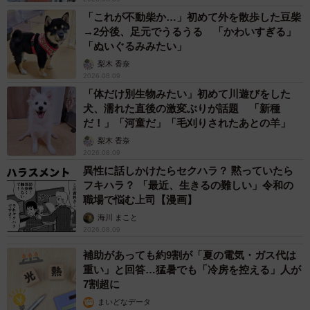
「これが不動柴か…」初めて外を散歩した豆柴
→2分後、足元でうるうる 「かわいすぎる」
「ぬいぐるみみたい」
梨木 香奈
2026.08.09
「体だけ別生物みたい」初めて川遊びをした
犬、濡れた直後の激変ぶりが話題 「新種
だ！」「河童だ」「毛刈りされたあとの羊」
梨木 香奈
2026.08.09
異性に話しかけたらセクハラ？ 黙っていたら
フキハラ？ 「最近、生きるの難しい」令和の
職場で悩む上司【漫画】
海川 まこと
2026.08.09
補助があっても約9割が「夏の電気・ガス代は
重い」と回答…猛暑でも「冷房を控える」人が
7割超に
まいどなデータ