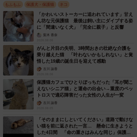
もふもふ
保護犬・保護猫
ネコ
「かわいいストーカーに追われています」甘え
ん坊な元保護猫 最後は飼い主にダイブする姿
に「間違いなく犬」「完全に親子」と反響
梨木 香奈
2026.08.06
がんと片目の失明、3時間おきの壮絶な介護を
乗り越えた猫 「叶わないかもしれない」と覚
悟した19歳の誕生日を迎えて感動
古川 諭香
2026.08.06
保護猫カフェでひとりぼっちだった「耳が聞こ
えないシニア猫」と運命の出会い→重度のペッ
トロスで適応障害だった女性の人生が一変
古川 諭香
2026.08.05
「そのままにしといてください」道路で動けな
い猫を前に返された一言… 懸命に生きようと
した4日間 「命の重さはみんな同じ」保護団