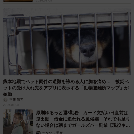
2026.08.08
熊本地震でペット同伴の避難を諦める人に胸を痛め… 被災ペ
ットの受け入れ先をアプリに表示する「動物避難所マップ」が
始動
平藤 清刀
2026.08.08
原則ゆるっと週3勤務 カード支払い日直前は
鬼出勤 借金に追われる風俗嬢 それでも足り
ない場合は朝までガールズバー副業【現役キャ
ストに取材】
たかなし 亜妖