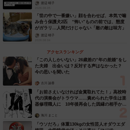
体代表の訴え
渡辺 晴子
2026.08.05
「世の中で一番嫌い」顔を合わせば、本気で噛
み合う保護犬2匹 “怖い”ものの前では、態度
がガラリ…人間だけじゃない「敵の敵は味方」
渡辺 晴子
2026.08.04
アクセスランキング
「この人しかいない」26歳差の“年の差婚”をし
た夫婦 出会いは？反対する声はなかった？
今の思いを聞いた
古川 諭香
「お前さえいなければ金賞取れてた！」高校時
代の演奏会がトラウマ……責められた学生は楽
器修理職人に 10年後再会した因縁の相手から
思わぬ申し出【漫画】
海川 まこと
「ウソだろ」体重130kgの女性芸人オダウエダ