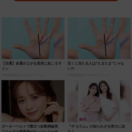
【当選】金運が上がる直前に起こるサ
宝くじ当たる人は“たまたま”じゃな
イン
い?!
PR(合同会社デジタルファーム )
PR(合同会社デジタルファーム )
ガーターベルトで際立つ妖艶脚線美
『ザ セラム』の知られざる実力に迫
フリーアナ森香澄がランジェリーモデ
る！