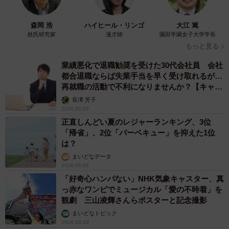
森岡 浩
ハイヒール・リンゴ
大江 篤
姓氏研究家
漫才師
園田学園女子大学学長
もっと見る
業績悪化で退職勧奨を受けた30代会社員 会社
都合退職ならば失業手当を早く受け取れるが…
再就職の活動で不利になりませんか？【キャリ
アカウンセラーが解説】
長澤 芳子
2026.08.09
正直しんどい夏のレジャーランキング、3位
「帰省」、2位「バーベキュー」を抑えた1位
は？
まいどなデータ
2026.08.09
「好奇心ハンパない」NHK気象キャスター、真
っ赤なワンピでミュージカル「愛の不時着」を
観劇 三山凌輝さんらポスターと記念撮影
まいどなトピック
2026.08.09