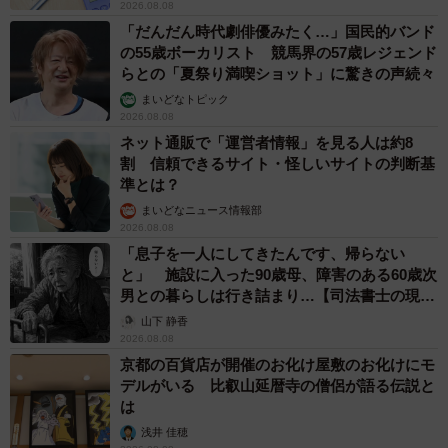
2026.08.08
「だんだん時代劇俳優みたく…」国民的バンド
の55歳ボーカリスト 競馬界の57歳レジェンド
らとの「夏祭り満喫ショット」に驚きの声続々
まいどなトピック
2026.08.08
ネット通販で「運営者情報」を見る人は約8
割 信頼できるサイト・怪しいサイトの判断基
準とは？
まいどなニュース情報部
2026.08.08
「息子を一人にしてきたんです、帰らない
と」 施設に入った90歳母、障害のある60歳次
男との暮らしは行き詰まり…【司法書士の現場
から】
山下 静香
2026.08.08
京都の百貨店が開催のお化け屋敷のお化けにモ
デルがいる 比叡山延暦寺の僧侶が語る伝説と
は
浅井 佳穂