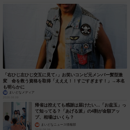
「右ひじ左ひじ交互に見て♪」お笑いコンビ元メンバー髪型激
変 命を救う資格を取得「えええ！！すごすぎます！」→本名
も明らかに
まいどなメディア
2026.08.09
帰省は控えても感謝は届けたい…「お盆玉」っ
て知ってる？「あげる派」の4割が金額アッ
プ、相場はいくら？
まいどなニュース情報部
2026.08.09