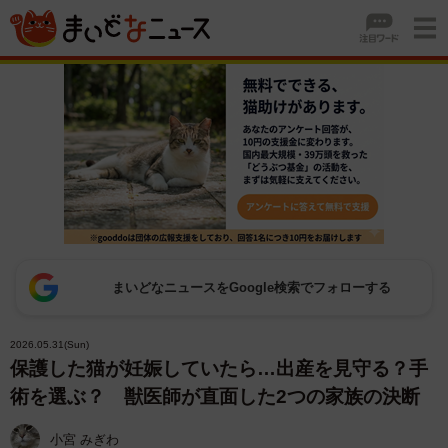
まいどなニュースをGoogle検索でフォローする
2026.05.31(Sun)
保護した猫が妊娠していたら…出産を見守る？手
術を選ぶ？ 獣医師が直面した2つの家族の決断
小宮 みぎわ