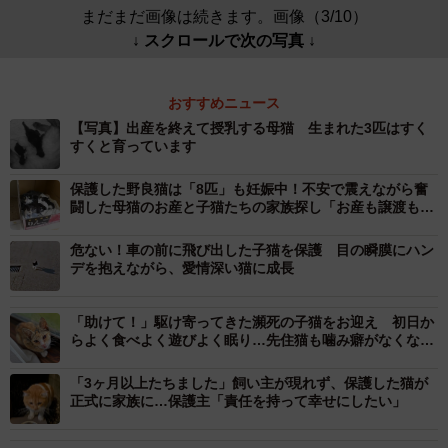
まだまだ画像は続きます。画像（3/10）
↓ スクロールで次の写真 ↓
おすすめニュース
【写真】出産を終えて授乳する母猫 生まれた3匹はすく
すくと育っています
保護した野良猫は「8匹」も妊娠中！不安で震えながら奮
闘した母猫のお産と子猫たちの家族探し「お産も譲渡も怖
かった…」
危ない！車の前に飛び出した子猫を保護 目の瞬膜にハン
デを抱えながら、愛情深い猫に成長
「助けて！」駆け寄ってきた瀕死の子猫をお迎え 初日か
らよく食べよく遊びよく眠り…先住猫も噛み癖がなくな
り、家庭を照らす存在に
「3ヶ月以上たちました」飼い主が現れず、保護した猫が
正式に家族に…保護主「責任を持って幸せにしたい」