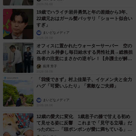
2026.08.08
19歳でハライチ岩井勇気と年の差婚から3年、
22歳元おはガール髪バッサリ「ショート似合い
すぎ」
まいどなメディア
2026.08.08
オフィスに置かれたウォーターサーバー 空の
2Lボトル持参し毎日給水する男性社員→総務担
当者の注意にまさかの逆ギレ！【弁護士が解
説】
長澤 芳子
2026.08.08
「我慢できず」村上佳菜子、イケメン夫と全力
ハグ「可愛いふたり」「素敵なご夫婦」
まいどなメディア
2026.08.08
12歳の愛犬に変化 1歳息子の膝で甘える初め
て見せる姿に反響 これまで「見守る立場」だ
ったのに…「頭ポンポンが愛に満ちている」
「尊…」