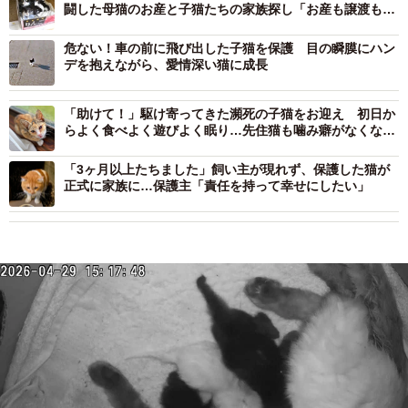
闘した母猫のお産と子猫たちの家族探し「お産も譲渡も怖
かった…」
危ない！車の前に飛び出した子猫を保護 目の瞬膜にハン
デを抱えながら、愛情深い猫に成長
「助けて！」駆け寄ってきた瀕死の子猫をお迎え 初日か
らよく食べよく遊びよく眠り…先住猫も噛み癖がなくな
り、家庭を照らす存在に
「3ヶ月以上たちました」飼い主が現れず、保護した猫が
正式に家族に…保護主「責任を持って幸せにしたい」