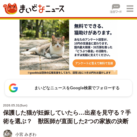
まいどなニュースをGoogle検索でフォローする
2026.05.31(Sun)
保護した猫が妊娠していたら…出産を見守る？手
術を選ぶ？ 獣医師が直面した2つの家族の決断
小宮 みぎわ