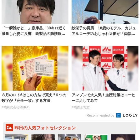
「一瞬誰かと…」彦摩呂、30キロ近く
紗栄子の長男 18歳のモデル、カジュ
減量した姿に反響 既製品の防護服が
アルコーデのおしゃれ近影が「両親の
着られると...
いいとこ取...
８月のロト6はこの方法で買え!!６つの
アマゾンで大人気！血圧対策はコーヒ
数字が『完全一致』する方法
ーに足してみて
PR(株式会社MURA)
PR(森永乳業)
Recommended by
昨日の人気フォトセレクション