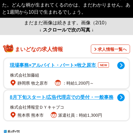
た。どんな柄が生まれてくるのかは、まだわかりません。あ
と1週間から10日で生まれるでしょう。
まだまだ画像は続きます。画像（2/10）
↓ スクロールで次の写真 ↓
まいどなの求人情報
求人情報一覧へ
現場事務×アルバイト・パート×牧之原市
NEW
株式会社加藤組
静岡県 牧之原市
：時給1,200円～
8月下旬スタート/広告代理店での受付・一般事務
株式会社博報堂ＤＹキャプコ
熊本県 熊本市
派遣社員：時給1,300円