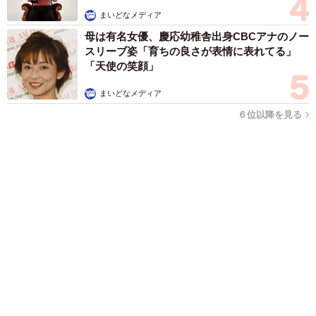
このトイレ、男性用と女性用どっち！？「おしゃれ」で「格好
いい」デザインが生む笑えない悲喜劇 本当に大事なのは目立
つことではなく…
高野 朋美
2026.08.09
京都五山送り火ピンチ 気候変動や獣害に施設
老朽化「もう限界」 クラファン募る
浅井 佳穂
2026.08.09
母は有名女優、慶応幼稚舎出身CBCアナのノー
スリーブ姿「育ちの良さが表情に表れてる」
「天使の笑顔」
まいどなメディア