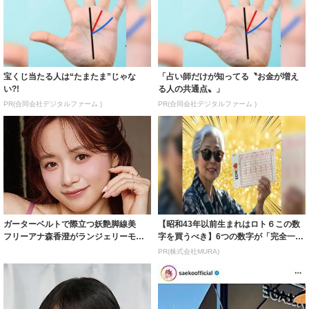
宝くじ当たる人は“たまたま”じゃな
「占い師だけが知ってる〝お金が増え
い?!
る人の共通点〟」
PR(合同会社デジタルファーム )
PR(合同会社デジタルファーム )
ガーターベルトで際立つ妖艶脚線美
【昭和43年以前生まれはロト６この数
フリーアナ森香澄がランジェリーモデ
字を買うべき】6つの数字が「完全一
ルに ｢PE...
致」する方...
PR(株式会社MURA)