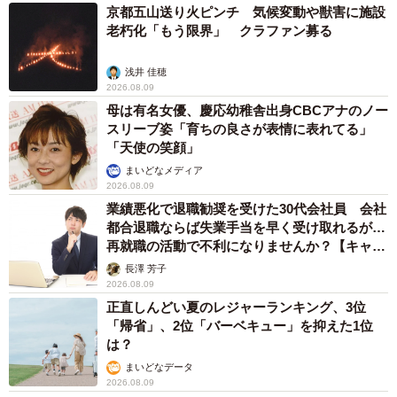
異性に話しかけたらセクハラ？ 黙っていたらフキハラ？ 「最
近、生きるの難しい」令和の職場で悩む上司【漫画】
海川 まこと
2026.08.09
補助があっても約9割が「夏の電気・ガス代は
重い」と回答…猛暑でも「冷房を控える」人が
7割超に
まいどなデータ
2026.08.08
「だんだん時代劇俳優みたく…」国民的バンド
の55歳ボーカリスト 競馬界の57歳レジェンド
らとの「夏祭り満喫ショット」に驚きの声続々