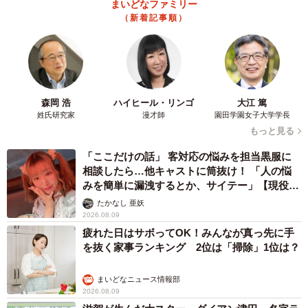
2026.08.09
業績悪化で退職勧奨を受けた30代会社員 会社
都合退職ならば失業手当を早く受け取れるが…
再就職の活動で不利になりませんか？【キャリ
アカウンセラーが解説】
長澤 芳子
2026.08.09
正直しんどい夏のレジャーランキング、3位
「帰省」、2位「バーベキュー」を抑えた1位
は？
まいどなデータ
2026.08.09
NHK大阪の朝の顔…気象キャスター、真っ赤な
ワンピで「愛の不時着」観劇 三山凌輝さんら
ポスターと記念撮影
まいどなトピック
2026.08.09
「右ひじ左ひじ交互に見て♪」お笑いコンビ元
メンバー髪型激変 命を救う資格を取得「ええ
え！！すごすぎます！」→本名も明らかに
まいどなメディア