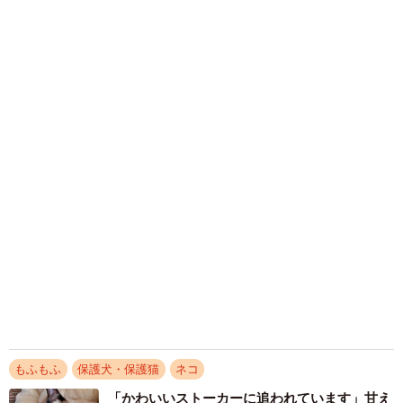
梨木 香奈
2026.08.06
がんと片目の失明、3時間おきの壮絶な介護を
乗り越えた猫 「叶わないかもしれない」と覚
悟した19歳の誕生日を迎えて感動
古川 諭香
2026.08.06
保護猫カフェでひとりぼっちだった「耳が聞こ
えないシニア猫」と運命の出会い→重度のペッ
トロスで適応障害だった女性の人生が一変
古川 諭香
2026.08.05
「そのままにしといてください」道路で動けな
い猫を前に返された一言… 懸命に生きようと
した4日間 「命の重さはみんな同じ」保護団
体代表の訴え
渡辺 晴子
2026.08.05
「世の中で一番嫌い」顔を合わせば、本気で噛
み合う保護犬2匹 “怖い”ものの前では、態度
がガラリ…人間だけじゃない「敵の敵は味方」