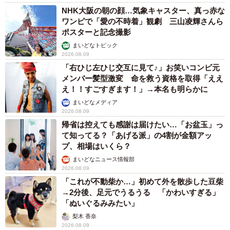
まいどなトピック
2026.08.08
ネット通販で「運営者情報」を見る人は約8
割 信頼できるサイト・怪しいサイトの判断基
準とは？
まいどなニュース情報部
2026.08.08
「息子を一人にしてきたんです、帰らない
と」 施設に入った90歳母、障害のある60歳次
男との暮らしは行き詰まり…【司法書士の現場
から】
山下 静香
2026.08.08
京都の百貨店が開催のお化け屋敷のお化けにモ
デルがいる 比叡山延暦寺の僧侶が語る伝説と
は
浅井 佳穂
2026.08.08
熊本地震でペット同伴の避難を諦める人に胸を
痛め… 被災ペットの受け入れ先をアプリに表
示する「動物避難所マップ」が始動