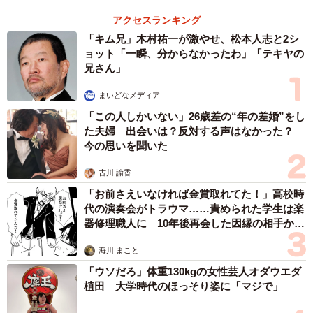
「ここだけの話」 客対応の悩みを担当黒服に
相談したら…他キャストに筒抜け！ 「人の悩
みを簡単に漏洩するとか、サイテー」【現役キ
ャストに取材】
たかなし 亜妖
2026.08.09
疲れた日はサボってOK！みんなが真っ先に手
を抜く家事ランキング 2位は「掃除」1位は？
まいどなニュース情報部
2026.08.09
滋賀が生んだ大スター、ダイアン津田 名字ラ
ンキング上位「津田」姓のルーツは 「豊臣兄
弟！」で話題の武将にも意外な関係が…？
森岡 浩
2026.08.09