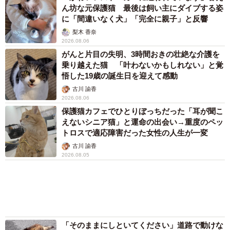
渡辺 晴子
2026.08.04
アクセスランキング
「キム兄」木村祐一が激やせ、松本人志と2シ
ョット「一瞬、分からなかったわ」「テキヤの
兄さん」
まいどなメディア
「この人しかいない」26歳差の“年の差婚”をし
た夫婦 出会いは？反対する声はなかった？
今の思いを聞いた
古川 諭香
「お前さえいなければ金賞取れてた！」高校時
代の演奏会がトラウマ……責められた学生は楽
器修理職人に 10年後再会した因縁の相手から
思わぬ申し出【漫画】
海川 まこと
「ウソだろ」体重130kgの女性芸人オダウエダ