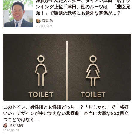
2026.08.09
帰省は控えても感謝は届けたい…「お盆玉」っ
て知ってる？「あげる派」の4割が金額アッ
プ、相場はいくら？
まいどなニュース情報部
2026.08.09
「これが不動柴か…」初めて外を散歩した豆柴
→2分後、足元でうるうる 「かわいすぎる」
「ぬいぐるみみたい」
梨木 香奈
2026.08.09
「体だけ別生物みたい」初めて川遊びをした
犬、濡れた直後の激変ぶりが話題 「新種
だ！」「河童だ」「毛刈りされたあとの羊」
梨木 香奈
2026.08.09