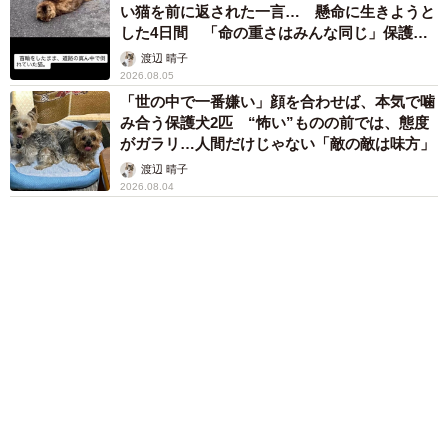
植田 大学時代のほっそり姿に「マジで」
まいどなメディア
母は有名女優、慶応幼稚舎出身CBCアナのノー
スリーブ姿「育ちの良さが表情に表れてる」
「天使の笑顔」
まいどなメディア
６位以降を見る
まいどなファミリー
（新着記事順）
森岡 浩
ハイヒール・リンゴ
大江 篤
姓氏研究家
漫才師
園田学園女子大学学長
もっと見る