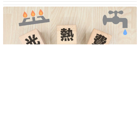
補助があっても約9割が「夏の電気・ガス代は重い」と回答…猛
暑でも「冷房を控える」人が7割超に
まいどなデータ
2026.08.08
「だんだん時代劇俳優みたく…」国民的バンド
の55歳ボーカリスト 競馬界の57歳レジェンド
らとの「夏祭り満喫ショット」に驚きの声続々
まいどなトピック