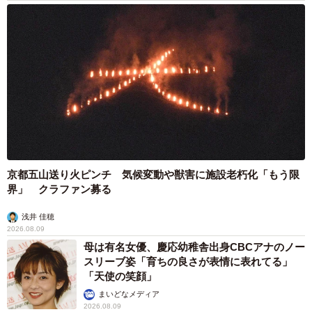
京都五山送り火ピンチ 気候変動や獣害に施設老朽化「もう限
界」 クラファン募る
浅井 佳穂
2026.08.09
母は有名女優、慶応幼稚舎出身CBCアナのノー
スリーブ姿「育ちの良さが表情に表れてる」
「天使の笑顔」
まいどなメディア
2026.08.09