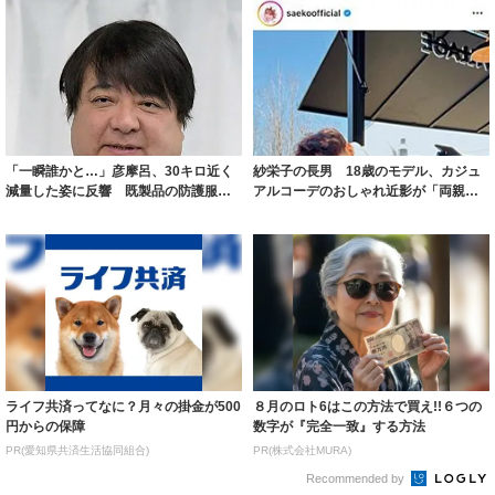
「一瞬誰かと…」彦摩呂、30キロ近く
紗栄子の長男 18歳のモデル、カジュ
減量した姿に反響 既製品の防護服が
アルコーデのおしゃれ近影が「両親の
着られると...
いいとこ取...
ライフ共済ってなに？月々の掛金が500
８月のロト6はこの方法で買え!!６つの
円からの保障
数字が『完全一致』する方法
PR(愛知県共済生活協同組合)
PR(株式会社MURA)
Recommended by