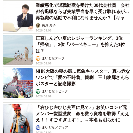
業績悪化で退職勧奨を受けた30代会社員 会社
都合退職ならば失業手当を早く受け取れるが…
再就職の活動で不利になりませんか？【キャリ
アカウンセラーが解説】
長澤 芳子
2026.08.09
正直しんどい夏のレジャーランキング、3位
「帰省」、2位「バーベキュー」を抑えた1位
は？
まいどなデータ
2026.08.09
NHK大阪の朝の顔…気象キャスター、真っ赤な
ワンピで「愛の不時着」観劇 三山凌輝さんら
ポスターと記念撮影
まいどなトピック
2026.08.09
「右ひじ左ひじ交互に見て♪」お笑いコンビ元
メンバー髪型激変 命を救う資格を取得「ええ
え！！すごすぎます！」→本名も明らかに
まいどなメディア
2026.08.09