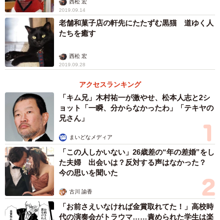
西松 宏
2019.09.14
老舗和菓子店の軒先にたたずむ黒猫 道ゆく人
たちを癒す
西松 宏
2019.09.28
アクセスランキング
「キム兄」木村祐一が激やせ、松本人志と2シ
ョット「一瞬、分からなかったわ」「テキヤの
兄さん」
まいどなメディア
「この人しかいない」26歳差の“年の差婚”をし
た夫婦 出会いは？反対する声はなかった？
今の思いを聞いた
古川 諭香
「お前さえいなければ金賞取れてた！」高校時
代の演奏会がトラウマ……責められた学生は楽