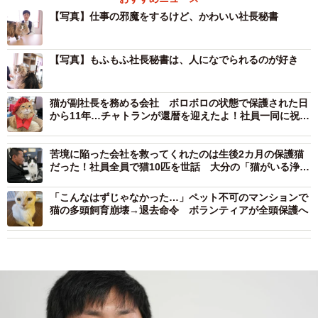
【写真】仕事の邪魔をするけど、かわいい社長秘書
【写真】もふもふ社長秘書は、人になでられるのが好き
猫が副社長を務める会社 ボロボロの状態で保護された日
から11年…チャトランが還暦を迎えたよ！社員一同に祝福
されてご満悦♪
苦境に陥った会社を救ってくれたのは生後2カ月の保護猫
だった！社員全員で猫10匹を世話 大分の「猫がいる浄化
槽の会社」
「こんなはずじゃなかった…」ペット不可のマンションで
猫の多頭飼育崩壊→退去命令 ボランティアが全頭保護へ