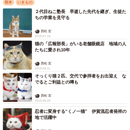
熊本
いきもの
２代目ねこ塾長 早逝した先代を継ぎ、生徒た
ちの学業を見守る
西松 宏
2019.07.16
猫の「広報部長」がいる老舗眼鏡店 地域の人
たちに愛され10年
西松 宏
2019.08.11
そっくり猫２匹、交代で参拝者をお出迎え な
でるとご利益との噂も
西松 宏
2019.08.28
忍者に変身する“くノ一猫” 伊賀流忍者発祥の
地で活躍中