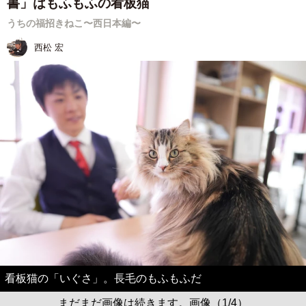
書」はもふもふの看板猫
うちの福招きねこ〜西日本編〜
西松 宏
看板猫の「いぐさ」。長毛のもふもふだ
まだまだ画像は続きます。画像（1/4）