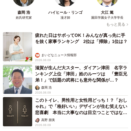
森岡 浩
ハイヒール・リンゴ
大江 篤
姓氏研究家
漫才師
園田学園女子大学学長
もっと見る
疲れた日はサボってOK！みんなが真っ先に手
を抜く家事ランキング 2位は「掃除」1位は？
まいどなニュース情報部
2026.08.09
滋賀が生んだ大スター、ダイアン津田 名字ラ
ンキング上位「津田」姓のルーツは 「豊臣兄
弟！」で話題の武将にも意外な関係が…？
森岡 浩
2026.08.09
このトイレ、男性用と女性用どっち！？「おし
ゃれ」で「格好いい」デザインが生む笑えない
悲喜劇 本当に大事なのは目立つことではな
く…
高野 朋美
2026.08.09