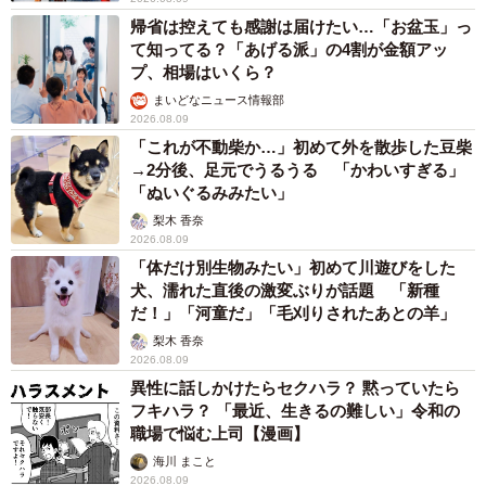
帰省は控えても感謝は届けたい…「お盆玉」っ
て知ってる？「あげる派」の4割が金額アッ
プ、相場はいくら？
まいどなニュース情報部
2026.08.09
「これが不動柴か…」初めて外を散歩した豆柴
→2分後、足元でうるうる 「かわいすぎる」
「ぬいぐるみみたい」
梨木 香奈
2026.08.09
「体だけ別生物みたい」初めて川遊びをした
犬、濡れた直後の激変ぶりが話題 「新種
だ！」「河童だ」「毛刈りされたあとの羊」
梨木 香奈
2026.08.09
異性に話しかけたらセクハラ？ 黙っていたら
フキハラ？ 「最近、生きるの難しい」令和の
職場で悩む上司【漫画】
海川 まこと
2026.08.09