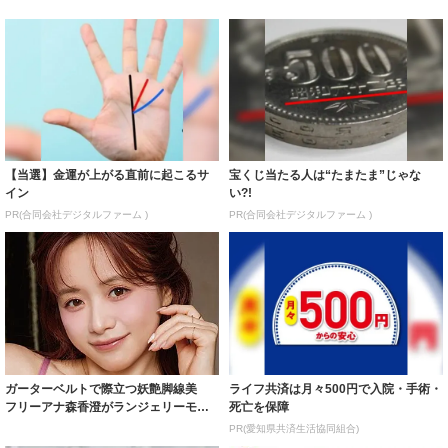
【当選】金運が上がる直前に起こるサ
宝くじ当たる人は“たまたま”じゃな
イン
い?!
PR(合同会社デジタルファーム )
PR(合同会社デジタルファーム )
ガーターベルトで際立つ妖艶脚線美
ライフ共済は月々500円で入院・手術・
フリーアナ森香澄がランジェリーモデ
死亡を保障
ルに ｢PE...
PR(愛知県共済生活協同組合)