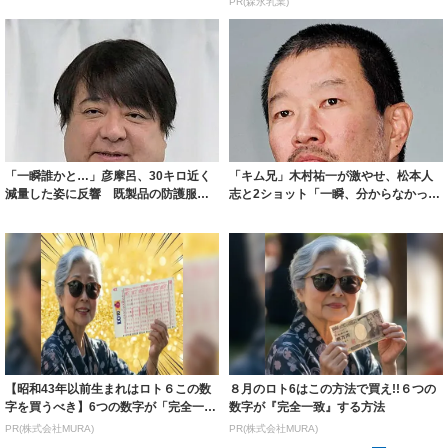
PR(森永乳業)
「一瞬誰かと…」彦摩呂、30キロ近く
「キム兄」木村祐一が激やせ、松本人
減量した姿に反響 既製品の防護服が
志と2ショット「一瞬、分からなかった
着られると...
わ」「テキ...
【昭和43年以前生まれはロト６この数
８月のロト6はこの方法で買え!!６つの
字を買うべき】6つの数字が「完全一
数字が『完全一致』する方法
致」する方...
PR(株式会社MURA)
PR(株式会社MURA)