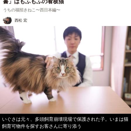
書」はもふもふの看板猫
うちの福招きねこ〜西日本編〜
西松 宏
いぐさは元々、多頭飼育崩壊現場で保護された子。いまは猫
飼育可物件を探すお客さんに寄り添う