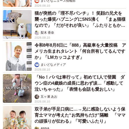
まいどなニュース情報部
2026.08.10
猫が突然の「理不尽パンチ」！ 笑顔の兄犬を
襲った爆笑ハプニングにSNS沸く 「まぁ猫様
なので」「だがそれが良い」「ふたりともかわ
いいね」
梨木 香奈
2026.08.10
令和8年8月8日に「888」高級車を大量投稿 ア
メリカ生まれタレント「何台所有してるんです
か」「LMカッコよすぎ」
まいどなメディア
2026.08.10
「No！パパは車行って」初めて1人で登園 ダ
ウン症の4歳娘の成長に思わず涙…「感動して
泣いちゃった」「表情も会話も愛おしい」
五ヶ瀬 あお
2026.08.10
双子弟が手足口病に…→兄に感染しないよう保
育士ママが考えた“お気持ちだけ”隔離 「ママ
の頑張りが伝わる」「可愛いふたり」
ANNA