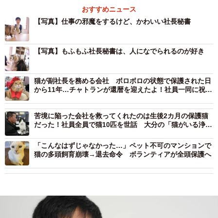
おすすめニュース
【写真】仕事の邪魔をするけど、かわいい社長秘書
【写真】もふもふ社長秘書は、人になでられるのが好き
猫が副社長を務める会社 ボロボロの状態で保護された日
から11年…チャトランが還暦を迎えたよ！社員一同に祝福
されてご満悦♪
苦境に陥った会社を救ってくれたのは生後2カ月の保護猫
だった！社員全員で猫10匹を世話 大分の「猫がいる浄化
槽の会社」
「こんなはずじゃなかった…」ペット不可のマンションで
猫の多頭飼育崩壊→退去命令 ボランティアが全頭保護へ