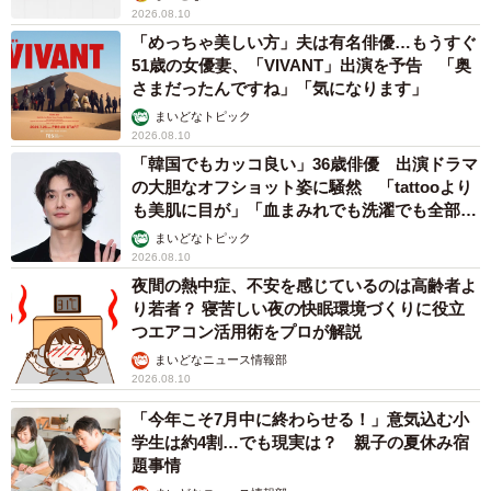
2026.08.10
「めっちゃ美しい方」夫は有名俳優…もうすぐ
51歳の女優妻、「VIVANT」出演を予告 「奥
さまだったんですね」「気になります」
まいどなトピック
2026.08.10
「韓国でもカッコ良い」36歳俳優 出演ドラマ
の大胆なオフショット姿に騒然 「tattooより
も美肌に目が」「血まみれでも洗濯でも全部か
っこいい」
まいどなトピック
2026.08.10
夜間の熱中症、不安を感じているのは高齢者よ
り若者？ 寝苦しい夜の快眠環境づくりに役立
つエアコン活用術をプロが解説
まいどなニュース情報部
2026.08.10
「今年こそ7月中に終わらせる！」意気込む小
学生は約4割…でも現実は？ 親子の夏休み宿
題事情