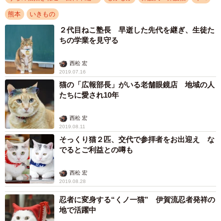
熊本
いきもの
２代目ねこ塾長 早逝した先代を継ぎ、生徒た
ちの学業を見守る
西松 宏
2019.07.16
猫の「広報部長」がいる老舗眼鏡店 地域の人
たちに愛され10年
西松 宏
2019.08.11
そっくり猫２匹、交代で参拝者をお出迎え な
でるとご利益との噂も
西松 宏
2019.08.28
忍者に変身する“くノ一猫” 伊賀流忍者発祥の
地で活躍中