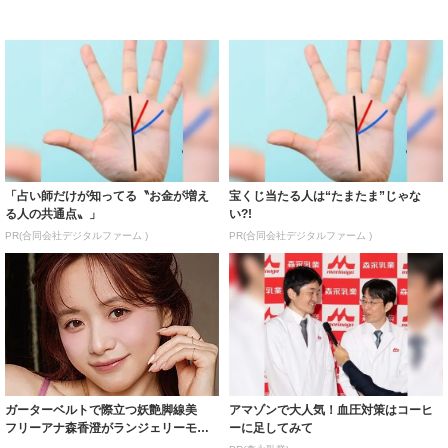
「占い師だけが知ってる〝お金が増え
宝くじ当たる人は“たまたま”じゃな
る人の共通点〟」
い?!
PR(合同会社デジタルファーム )
PR(合同会社デジタルファーム )
ガーターベルトで際立つ妖艶脚線美
アマゾンで大人気！血圧対策はコーヒ
フリーアナ森香澄がランジェリーモデ
ーに足してみて
ルに ｢PE...