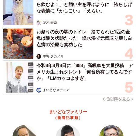
ら飲むよ！」と飼い主を呼ぶように 誇らしげ
な表情に「かしこい」「えらい」
梨木 香奈
お祭りの夜の駅のトイレ 捨てられた1匹の金
魚は酸欠状態だった 塩水浴で元気取り戻し白
点病の治療も奏功した
中将 タカノリ
令和8年8月8日に「888」高級車を大量投稿 ア
メリカ生まれタレント「何台所有してるんです
か」「LMカッコよすぎ」
まいどなメディア
６位以降を見る
まいどなファミリー
（新着記事順）