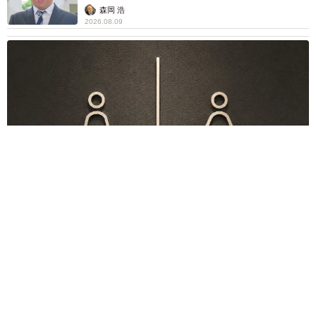
森岡 浩
2026.08.09
このトイレ、男性用と女性用どっち！？「おしゃれ」で「格好
いい」デザインが生む笑えない悲喜劇 本当に大事なのは目立
つことではなく…
高野 朋美
2026.08.09
京都五山送り火ピンチ 気候変動や獣害に施設
老朽化「もう限界」 クラファン募る