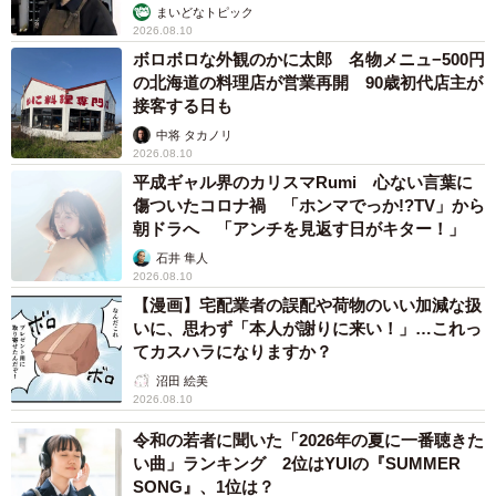
まいどなトピック
2026.08.10
ボロボロな外観のかに太郎 名物メニュ−500円
の北海道の料理店が営業再開 90歳初代店主が
接客する日も
中将 タカノリ
2026.08.10
平成ギャル界のカリスマRumi 心ない言葉に
傷ついたコロナ禍 「ホンマでっか!?TV」から
朝ドラへ 「アンチを見返す日がキター！」
石井 隼人
2026.08.10
【漫画】宅配業者の誤配や荷物のいい加減な扱
いに、思わず「本人が謝りに来い！」…これっ
てカスハラになりますか？
沼田 絵美
2026.08.10
令和の若者に聞いた「2026年の夏に一番聴きた
い曲」ランキング 2位はYUIの『SUMMER
SONG』、1位は？