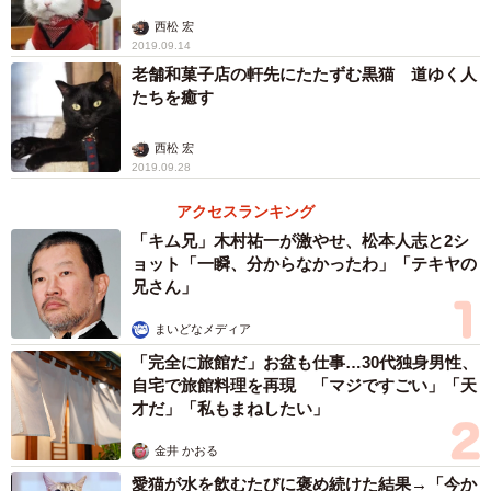
西松 宏
2019.09.14
老舗和菓子店の軒先にたたずむ黒猫 道ゆく人
たちを癒す
西松 宏
2019.09.28
アクセスランキング
「キム兄」木村祐一が激やせ、松本人志と2シ
ョット「一瞬、分からなかったわ」「テキヤの
兄さん」
まいどなメディア
「完全に旅館だ」お盆も仕事…30代独身男性、
自宅で旅館料理を再現 「マジですごい」「天
才だ」「私もまねしたい」
金井 かおる
愛猫が水を飲むたびに褒め続けた結果→「今か