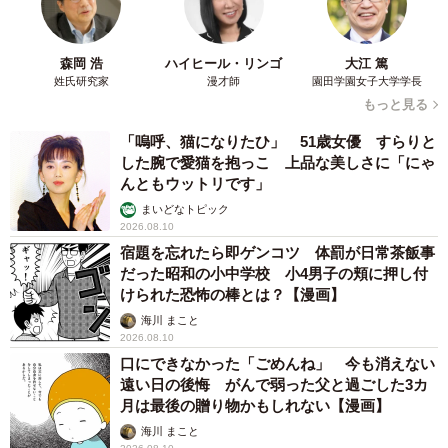
森岡 浩
ハイヒール・リンゴ
大江 篤
姓氏研究家
漫才師
園田学園女子大学学長
もっと見る
「嗚呼、猫になりたひ」 51歳女優 すらりと
した腕で愛猫を抱っこ 上品な美しさに「にゃ
んともウットリです」
まいどなトピック
2026.08.10
宿題を忘れたら即ゲンコツ 体罰が日常茶飯事
だった昭和の小中学校 小4男子の頬に押し付
けられた恐怖の棒とは？【漫画】
海川 まこと
2026.08.10
口にできなかった「ごめんね」 今も消えない
遠い日の後悔 がんで弱った父と過ごした3カ
月は最後の贈り物かもしれない【漫画】
海川 まこと