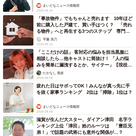
まいどなニュース情報部
2026.08.10
「事故物件」でもちゃんと売れます 10年ほど
前に購入した戸建て、買い手はつく？ 「売れ
る物件」へと再生する3つのステップ 専門家
が解説
平藤 清刀
2026.08.10
「ここだけの話」 客対応の悩みを担当黒服に
相談したら…他キャストに筒抜け！ 「人の悩
みを簡単に漏洩するとか、サイテー」【現役キ
ャストに取材】
たかなし 亜妖
2026.08.09
疲れた日はサボってOK！みんなが真っ先に手
を抜く家事ランキング 2位は「掃除」1位は？
まいどなニュース情報部
2026.08.09
滋賀が生んだ大スター、ダイアン津田 名字ラ
ンキング上位「津田」姓のルーツは 「豊臣兄
弟！」で話題の武将にも意外な関係が…？