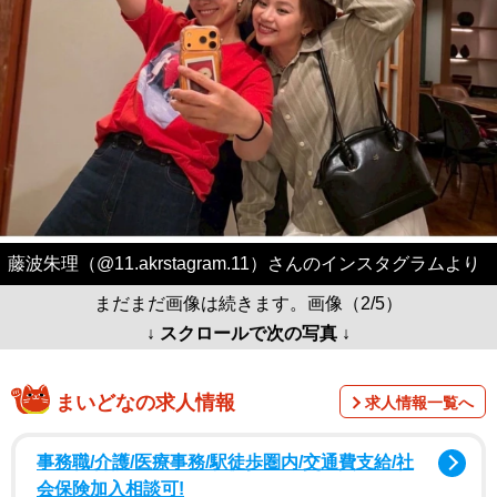
藤波朱理（@11.akrstagram.11）さんのインスタグラムより
まだまだ画像は続きます。画像（2/5）
↓ スクロールで次の写真 ↓
まいどなの求人情報
求人情報一覧へ
事務職/介護/医療事務/駅徒歩圏内/交通費支給/社
会保険加入相談可!