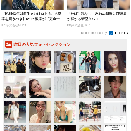
【昭和43年以前生まれはロト６この数
「たばこ税なし」思わぬ朗報に喫煙者
字を買うべき】6つの数字が「完全一
が群がる新型タバコ
致」する方...
PR(株式会社MURA)
PR(株式会社HAL)
Recommended by
昨日の人気フォトセレクション