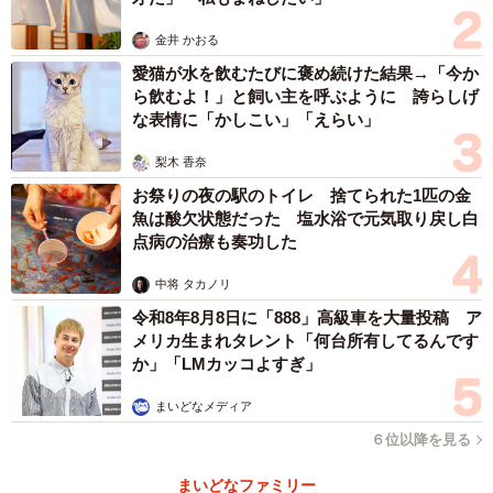
金井 かおる
愛猫が水を飲むたびに褒め続けた結果→「今か
ら飲むよ！」と飼い主を呼ぶように 誇らしげ
な表情に「かしこい」「えらい」
梨木 香奈
お祭りの夜の駅のトイレ 捨てられた1匹の金
魚は酸欠状態だった 塩水浴で元気取り戻し白
点病の治療も奏功した
中将 タカノリ
令和8年8月8日に「888」高級車を大量投稿 ア
メリカ生まれタレント「何台所有してるんです
か」「LMカッコよすぎ」
まいどなメディア
６位以降を見る
まいどなファミリー