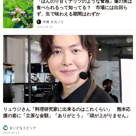
「ほんのり甘くナッツのような食感」蓮の実は
食べられるって知ってる？ 市場には出回ら
ず、生で味わえる期間はわずか
中将 タカノリ
2026.08.10
リュウジさん「料理研究家に出来るのはこれくらい」 熊本応
援の姿に「立派な金額」「ありがとう」「頭が上がりません」
まいどなトピック
2026.08.10