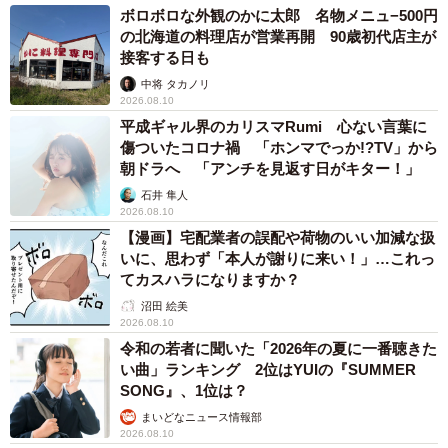
ボロボロな外観のかに太郎 名物メニュ−500円
の北海道の料理店が営業再開 90歳初代店主が
接客する日も
中将 タカノリ
2026.08.10
平成ギャル界のカリスマRumi 心ない言葉に
傷ついたコロナ禍 「ホンマでっか!?TV」から
朝ドラへ 「アンチを見返す日がキター！」
石井 隼人
2026.08.10
【漫画】宅配業者の誤配や荷物のいい加減な扱
いに、思わず「本人が謝りに来い！」…これっ
てカスハラになりますか？
沼田 絵美
2026.08.10
令和の若者に聞いた「2026年の夏に一番聴きた
い曲」ランキング 2位はYUIの『SUMMER
SONG』、1位は？
まいどなニュース情報部
2026.08.10