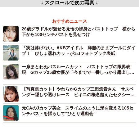
↓ スクロールで次の写真 ↓
おすすめニュース
26歳グラドルが魅せる覚悟の裸身とバストトップ 横から
下から100センチバストを見せつけ
「実は泳げない」AKBアイドル 洋服のままプールにダイ
ブ！ びしょ濡れカットが1stフォトブック表紙
一糸まとわぬバスルームカット バストトップの限界表
現 Gカップ25歳女優が「今までで一番しっかり露出して
います」「本当にびっくりするかもしれません」初写真集
【写真集カット】やわらかGカップ三田悠貴さん サスペ
ンダー隠しや透けレース ビキニの概念超えたセクシー衣
装で悩殺
元CAのJカップ美女 スライムのように形を変える105セ
ンチバストを揺らして“ひとり運動会”