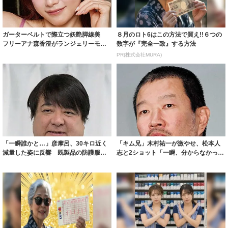
ガーターベルトで際立つ妖艶脚線美
８月のロト6はこの方法で買え!!６つの
フリーアナ森香澄がランジェリーモデ
数字が『完全一致』する方法
ルに ｢PE...
PR(株式会社MURA)
「一瞬誰かと…」彦摩呂、30キロ近く
「キム兄」木村祐一が激やせ、松本人
減量した姿に反響 既製品の防護服が
志と2ショット「一瞬、分からなかった
着られると...
わ」「テキ...