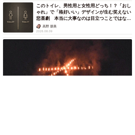
このトイレ、男性用と女性用どっち！？「おし
ゃれ」で「格好いい」デザインが生む笑えない
悲喜劇 本当に大事なのは目立つことではな
く…
高野 朋美
2026.08.09
京都五山送り火ピンチ 気候変動や獣害に施設老朽化「もう限
界」 クラファン募る
浅井 佳穂