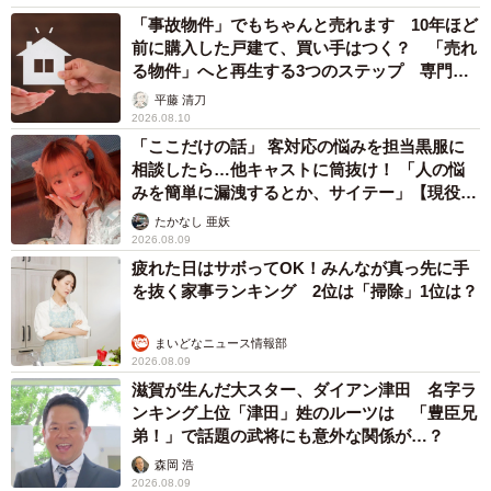
「事故物件」でもちゃんと売れます 10年ほど
前に購入した戸建て、買い手はつく？ 「売れ
る物件」へと再生する3つのステップ 専門家
が解説
平藤 清刀
2026.08.10
「ここだけの話」 客対応の悩みを担当黒服に
相談したら…他キャストに筒抜け！ 「人の悩
みを簡単に漏洩するとか、サイテー」【現役キ
ャストに取材】
たかなし 亜妖
2026.08.09
疲れた日はサボってOK！みんなが真っ先に手
を抜く家事ランキング 2位は「掃除」1位は？
まいどなニュース情報部
2026.08.09
滋賀が生んだ大スター、ダイアン津田 名字ラ
ンキング上位「津田」姓のルーツは 「豊臣兄
弟！」で話題の武将にも意外な関係が…？
森岡 浩
2026.08.09