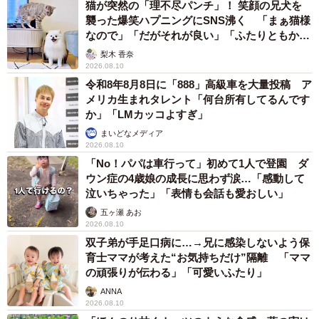
猫が突然の「理不尽パンチ」！ 笑顔の兄犬を
襲った爆笑ハプニングにSNS沸く 「まぁ猫様
なので」「だがそれが良い」「ふたりともかわ
いいね」
梨木 香奈
2026.08.10
令和8年8月8日に「888」高級車を大量投稿 ア
メリカ生まれタレント「何台所有してるんです
か」「LMカッコよすぎ」
まいどなメディア
2026.08.10
「No！パパは車行って」初めて1人で登園 ダ
ウン症の4歳娘の成長に思わず涙…「感動して
泣いちゃった」「表情も会話も愛おしい」
五ヶ瀬 あお
2026.08.10
双子弟が手足口病に…→兄に感染しないよう保
育士ママが考えた“お気持ちだけ”隔離 「ママ
の頑張りが伝わる」「可愛いふたり」
ANNA
2026.08.10