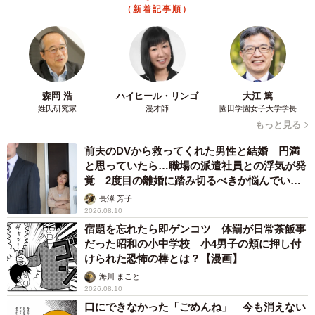
（新着記事順）
森岡 浩
ハイヒール・リンゴ
大江 篤
姓氏研究家
漫才師
園田学園女子大学学長
もっと見る
前夫のDVから救ってくれた男性と結婚 円満
と思っていたら…職場の派遣社員との浮気が発
覚 2度目の離婚に踏み切るべきか悩んでいま
す【夫婦関係修復カウンセラーが解説】
長澤 芳子
2026.08.10
宿題を忘れたら即ゲンコツ 体罰が日常茶飯事
だった昭和の小中学校 小4男子の頬に押し付
けられた恐怖の棒とは？【漫画】
海川 まこと
2026.08.10
口にできなかった「ごめんね」 今も消えない