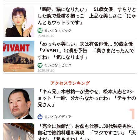
「嗚呼、猫になりたひ」 51歳女優 すらりと
した腕で愛猫を抱っこ 上品な美しさに「にゃ
んともウットリです」
まいどなトピック
2026.08.10
「めっちゃ美しい」夫は有名俳優… 50歳女優
「VIVANT」出演を予告 「奥さまだったんで
すね」「気になります」
まいどなトピック
2026.08.10
アクセスランキング
「キム兄」木村祐一が激やせ、松本人志と2シ
ョット「一瞬、分からなかったわ」「テキヤの
兄さん」
まいどなメディア
「完全に旅館だ」お盆も仕事…30代独身男性、
自宅で旅館料理を再現 「マジですごい」「天
才だ」「私もまねしたい」