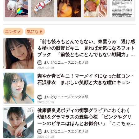
エンタメ
気になる
「前も後ろもとんでもない」東雲うみ 透け感
＆極小の眼帯ビキニ 見れば元気になるフォト
ブック 「前後ともにとんでもない戦闘力」
「桃ダイナマイトがすごい」
まいどなニュースエンタメ部
2026.08.10
爽やか青ビキニ！マーメイドになった虹コン・
石浜芽衣 まぶしい笑顔と大きな瞳にキュン
まいどなニュースエンタメ部
2026.08.10
健康優良児ボディの衝撃グラビアにわくわく
幼顔＆グラマラスの豊島心桜 「ピンクやグリ
ーンのビキニはほんとお似合い」「ここちゃん
天使 また可愛くなった」
まいどなニュースエンタメ部
2026.08.10