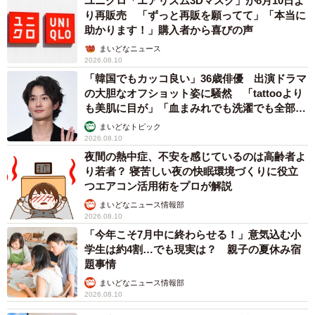
ユニクロ「エアリズム3Dマスク」が8月10日よ
り再販売 「ずっと再販を願ってて」「本当に
助かります！」購入者から喜びの声
まいどなニュース
2026.08.10
「韓国でもカッコ良い」36歳俳優 出演ドラマ
の大胆なオフショット姿に騒然 「tattooより
も美肌に目が」「血まみれでも洗濯でも全部か
っこいい」
まいどなトピック
2026.08.10
夜間の熱中症、不安を感じているのは高齢者よ
り若者？ 寝苦しい夜の快眠環境づくりに役立
つエアコン活用術をプロが解説
まいどなニュース情報部
2026.08.10
「今年こそ7月中に終わらせる！」意気込む小
学生は約4割…でも現実は？ 親子の夏休み宿
題事情
まいどなニュース情報部
2026.08.10