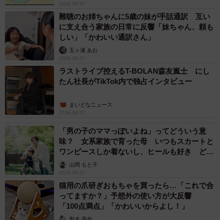
2026.08.07
難聴のお姉ちゃんに5歳の妹が手話通訳 互い
に支え合う家族の日常に反響「妹ちゃん、頼も
しい」「かわいい通訳さん」
五ヶ瀬 あお
2026.08.07
ラストライブ控えるT-BOLAN森友嵐士 にし
たん社長がTikTok内で独占インタビュー
まいどなニュース
2026.08.07
「男の子のママっぽいよね」ってどういう意
味？ 女系家族で育った母 いつもスカートと
ワンピースしか着ないし、ヒールも好き どの
へんが…
山岡 もと子
2026.08.07
猫用の爪研ぎおもちゃを買ったら…「これで合
ってますか？」予想外の使い方が大反響
「100点満点」「かわいいからよし！」
梨木 香奈