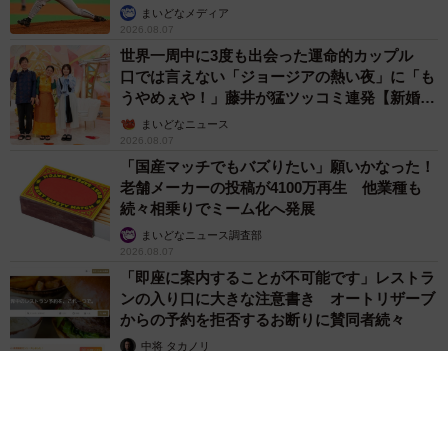
か」
まいどなメディア
2026.08.07
世界一周中に3度も出会った運命的カップル
口では言えない「ジョージアの熱い夜」に「も
うやめぇや！」藤井が猛ツッコミ連発【新婚さ
ん】
まいどなニュース
2026.08.07
「国産マッチでもバズりたい」願いかなった！
老舗メーカーの投稿が4100万再生 他業種も
続々相乗りでミーム化へ発展
まいどなニュース調査部
2026.08.07
「即座に案内することが不可能です」レストラ
ンの入り口に大きな注意書き オートリザーブ
からの予約を拒否するお断りに賛同者続々
中将 タカノリ
2026.08.07