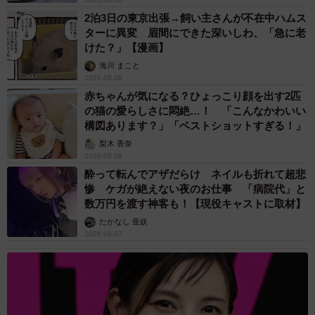
2泊3日の東京出張→飼い主さんが不在中ハムス
ターに異変 眉間にできた深いしわ、「急に老
けた？」【漫画】
海川 まこと
2026.08.08
赤ちゃんが気になる？ひょっこり顔を出す2匹
の猫の愛らしさに悶絶…！ 「こんなかわいい
構図あります？」「ベストショットすぎる！」
梨木 香奈
2026.08.08
酔って転んでアザだらけ ネイルも折れて超悲
惨 ケガが絶えない夜のお仕事 「病院代」と
数万円を渡す神客も！【現役キャストに取材】
たかなし 亜妖
2026.08.07