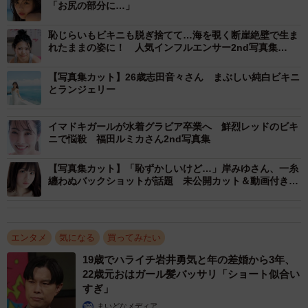
「お尻の部分に…」
恥じらいもビキニも脱ぎ捨てて…海を覗く断崖絶壁で生ま
れたままの姿に！ 人気インフルエンサー2nd写真集
は“えちえち”カットが連発
【写真集カット】26歳志田音々さん まぶしい純白ビキニ
とランジェリー
イマドキガールが水着グラビア卒業へ 鮮烈レッドのビキ
ニで悩殺 福田ルミカさん2nd写真集
【写真集カット】「恥ずかしいけど…」岸みゆさん、一糸
纏わぬバックショットが話題 未公開カット＆動画付き電
子版発売
エンタメ
気になる
買ってみたい
19歳でハライチ岩井勇気と年の差婚から3年、
22歳元おはガール髪バッサリ「ショート似合い
すぎ」
まいどなメディア