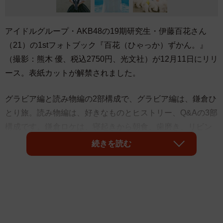
アイドルグループ・AKB48の19期研究生・伊藤百花さん
（21）の1stフォトブック『百花（ひゃっか）ずかん。』
（撮影：熊木 優、税込2750円、光文社）が12月11日にリリ
ース。表紙カットが解禁されました。
グラビア編と読み物編の2部構成で、グラビア編は、鎌倉ひ
とり旅。読み物編は、好きなものとヒストリー、Q&Aの3部
構成です。鎌倉ロケは、寝起きから朝食、歯磨き、リビン
グでくつろぐなどプライベート感溢れるシーンや、制服で
続きを読む
電車通学したり青春感あふれるシーン、浴衣で街ブラした
り、公園で遊んだり、犬カフェに行ったり、一緒にデート
を楽しんでいるような感覚になれるさまざまなシチューシ
ョンで撮影を敢行。夕方の海辺のシーンでは、アイドルの
ときとは異なる大人っぽい雰囲気です。12月6日に22歳に