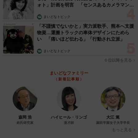
ォト」計画を明言 「センスあるカメラマン求
む」
まいどなトピック
「不謹慎でないかと」実力派歌手、熊本へ支援
物資…運搬トラックの車体デザインにためら
い 「痛いほど伝わる」「行動され立派」
まいどなトピック
６位以降を見る
まいどなファミリー
（新着記事順）
森岡 浩
ハイヒール・リンゴ
大江 篤
姓氏研究家
漫才師
園田学園女子大学学長
もっと見る