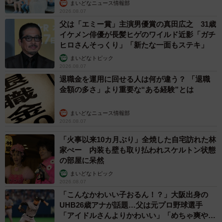
まいどなニュース情報部
2026.08.07
父は「エミー賞」主演男優賞の真田広之 31歳
イケメン俳優が長髪ヒゲのワイルド近影「ガチ
ヒロさんそっくり」「新たな一面もステキ」
まいどなトピック
2026.08.07
退職金を運用に回せる人は何が違う？ 「退職
金額の多さ」より重要な“ある経験”とは
まいどなニュース情報部
2026.08.07
「火事以来10カ月ぶり」全焼した自宅訪れた林
家ぺー 内装も壁も取り払われスケルトン状態
の部屋に呆然
まいどなトピック
2026.08.07
「こんなかわいい子おるん！？」大阪出身の
UHB26歳アナが話題…父は元プロ野球選手
「アイドルさんよりかわいい」「めちゃ爽や