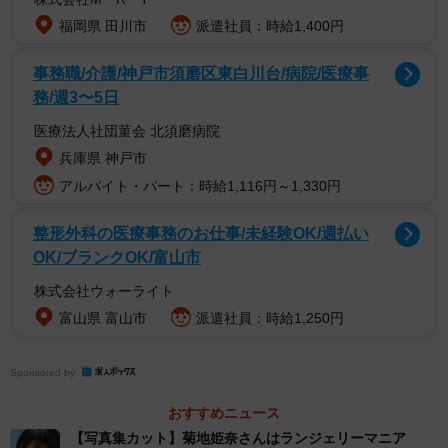
福岡県 田川市
派遣社員：時給1,400円
伊藤さんは「スタジオのお庭にあったプールに洋服のまま
事務職/介護/神戸市須磨区東白川台/病院/医療事
務/週3〜5日
飛び込んだ後の写真です。プールに飛び込むこと自体なか
なかないのでレアなのと、今の私だから出せる“青春感”にあ
医療法人社団菫会 北須磨病院
ふれた写真だなと思い選びました。いつものアイドルの私
兵庫県 神戸市
だったら、ポーズや目線も決め決めなんですが、この写真
アルバイト・パート：時給1,116円～1,330円
は、飛び込んだ後に出た自然体な表情の瞬間だと思いま
整形外科の医療事務のお仕事/未経験OK/週払い
す」と語っています。
OK/ブランクOK/富山市
株式会社ウォーライト
【伊藤百花さんプロフィル】
富山県 富山市
派遣社員：時給1,250円
21歳 2003年12月6日生まれ 埼玉県出身 T157A型
2024年3月、AKB48 の19期生としてお披露目。2025年4月
Sponsored by
発売のAKB48の65thシングル『まさかのConfession』の表
題曲選抜メンバーに初選出。趣味：落語、走ること、読
おすすめニュース
書 特技：激辛料理、バレエ、フルート
【写真集カット】菊地姫奈さんはランジェリーマニア