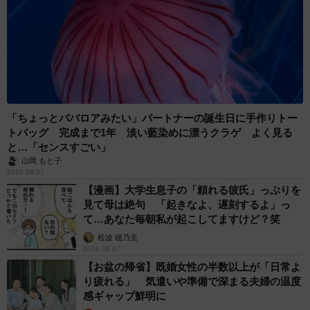
「ちょっとババロアみたい」パートナーの誕生日に手作りトー
トバッグ 完成まで1年 淡い藍染めに漂うクラゲ よく見る
と…「センスすごい」
山岡 もと子
2026.08.07
【漫画】大学生息子の「頼れる彼氏」っぷりを
見て母は絶句 「起きなよ、遅刻するよ」っ
て…あなた毎朝私が起こしてますけど？笑
松波 穂乃圭
2026.08.07
【お盆の帰省】既婚女性の半数以上が「日常よ
り疲れる」 気遣いや準備で深まる夫婦の温度
感ギャップ鮮明に