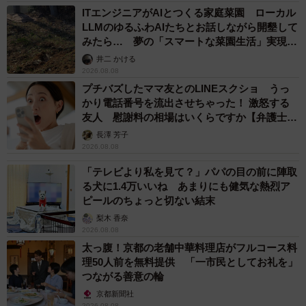
ITエンジニアがAIとつくる家庭菜園 ローカル
LLMのゆるふわAIたちとお話しながら開墾して
みたら… 夢の「スマートな菜園生活」実現な
るか
井二 かける
2026.08.08
プチバズしたママ友とのLINEスクショ うっ
かり電話番号を流出させちゃった！ 激怒する
友人 慰謝料の相場はいくらですか【弁護士が
解説】
長澤 芳子
2026.08.08
「テレビより私を見て？」パパの目の前に陣取
る犬に1.4万いいね あまりにも健気な熱烈ア
ピールのちょっと切ない結末
梨木 香奈
2026.08.08
太っ腹！京都の老舗中華料理店がフルコース料
理50人前を無料提供 「一市民としてお礼を」
つながる善意の輪
京都新聞社
2026.08.08