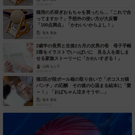
2026.08.07
猫用の爪研ぎおもちゃを買ったら…「これで合
ってますか？」予想外の使い方が大反響
「100点満点」「かわいいからよし！」
梨木 香奈
2026.08.07
2歳半の長男と生後2カ月の次男の母 母子手帳
2冊をイラストでいっぱいに 見る人を楽しま
せる家族ストーリーに「かわいすぎる！」
山岡 もと子
2026.08.07
猫2匹が段ボール箱の取り合いで「ポコスカ猫
パンチ」の応酬 その後の心温まる結末に「愛
～！」「おばちゃん泣きそうや…」
梨木 香奈
2026.08.07