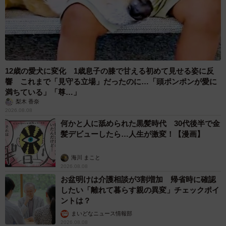
12歳の愛犬に変化 1歳息子の膝で甘える初めて見せる姿に反
響 これまで「見守る立場」だったのに…「頭ポンポンが愛に
満ちている」「尊…」
梨木 香奈
2026.08.08
何かと人に舐められた黒髪時代 30代後半で金
髪デビューしたら…人生が激変！【漫画】
海川 まこと
2026.08.08
お盆明けは介護相談が3割増加 帰省時に確認
したい「離れて暮らす親の異変」チェックポイ
ントは？
まいどなニュース情報部
2026.08.08