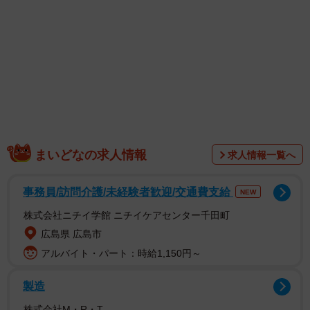
なる伊藤さんの圧倒的美少女感と大人っぽさ、“いともも”の
すべてが詰まったフォトブックです。
表紙は、鎌倉のスタジオのプールに洋服のまま飛び込んだ
後のショットが採用されました。「実は泳げない」という
伊藤さんが、真夏の太陽が照りつけるなか、意を決してプ
ールにジャンプ。ザ・青春という言葉がピッタリの1枚で
す。
まいどなの求人情報
求人情報一覧へ
事務員/訪問介護/未経験者歓迎/交通費支給
NEW
株式会社ニチイ学館 ニチイケアセンター千田町
広島県 広島市
アルバイト・パート：時給1,150円～
製造
株式会社M・R・T