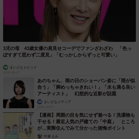
3児の母 43歳女優の肩見せコーデでファンざわざわ 「色っ
ぽすぎて思わず二度見」「むっかしからずっと可愛い」
まいどなトピック
2026.08.07
あのちゃん、雨の日のショーパン姿に「雨が似
合う」「脚めっちゃきれい！」「水も滴る良い
アーティスト」 幻想的な近影が話題
まいどなメディア
2026.08.07
【漫画】周囲の目を気にせず遊べる！洗濯物も
干せる！最近人気の戸建ての「中庭」 ところ
が…実際住んでみて分かった後悔ポイント
中瀬 えみ