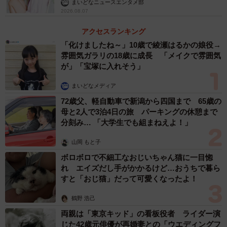
まいどなニュースエンタメ部
2026.08.07
アクセスランキング
「化けましたね～」10歳で綾瀬はるかの娘役→
雰囲気ガラリの18歳に成長 「メイクで雰囲気
が」「宝塚に入れそう」
まいどなメディア
72歳父、軽自動車で新潟から四国まで 65歳の
母と2人で3泊4日の旅 パーキングの休憩まで
分刻み… 「大学生でも組まねえよ！」
山岡 もと子
ボロボロで不細工なおじいちゃん猫に一目惚
れ エイズだし手がかかるけど…おうちで暮ら
すと「おじ猫」だって可愛くなったよ！
鶴野 浩己
両親は「東京キッド」の看板役者 ライダー演
じた42歳元俳優が再婚妻との「ウエディングフ