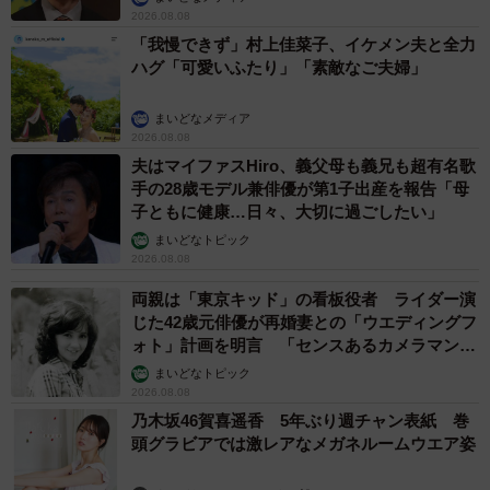
2026.08.08
「我慢できず」村上佳菜子、イケメン夫と全力
ハグ「可愛いふたり」「素敵なご夫婦」
まいどなメディア
2026.08.08
夫はマイファスHiro、義父母も義兄も超有名歌
手の28歳モデル兼俳優が第1子出産を報告「母
子ともに健康…日々、大切に過ごしたい」
まいどなトピック
2026.08.08
両親は「東京キッド」の看板役者 ライダー演
じた42歳元俳優が再婚妻との「ウエディングフ
ォト」計画を明言 「センスあるカメラマン求
む」
まいどなトピック
2026.08.08
乃木坂46賀喜遥香 5年ぶり週チャン表紙 巻
頭グラビアでは激レアなメガネルームウエア姿