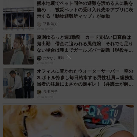
熊本地震でペット同伴の避難を諦める人に胸を
痛め… 被災ペットの受け入れ先をアプリに表
示する「動物避難所マップ」が始動
平藤 清刀
2026.08.08
原則ゆるっと週3勤務 カード支払い日直前は
鬼出勤 借金に追われる風俗嬢 それでも足り
ない場合は朝までガールズバー副業【現役キャ
ストに取材】
たかなし 亜妖
2026.08.08
オフィスに置かれたウォーターサーバー 空の
2Lボトル持参し毎日給水する男性社員→総務担
当者の注意にまさかの逆ギレ！【弁護士が解
説】
長澤 芳子
2026.08.08