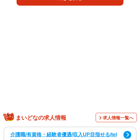
を脱ぎとる大胆な行動に。夕景が美しい北部のビーチで
は、赤のリゾートワンピのまま海に入り、さらに赤の三角
ビキニ姿になって波と戯れます。ホテルのベッドルームで
は、朝陽に包まれながら、ボリュームたっぷりの通称「の
のかっぷ」を下から横から披露し、一糸まとわぬ裸身を見
せつけます。
極めつきは、赤のシースルータンクトップ。雑誌のグラビ
アでは決して見せなかった、バストトップの存在感があら
わになり、まさに限界突破と呼ぶにふさわしい仕上がりで
す。そのほかにも、素肌にオーバーオールを着てスナック
をほおばるシーンや、台北の夜市ではしゃぐ様子など、こ
れまでのグラビア撮影では決して明かさなかった素顔を見
せてくれました。
まいどなの求人情報
求人情報一覧へ
介護職/有資格・経験者優遇/収入UP目指せる/tel