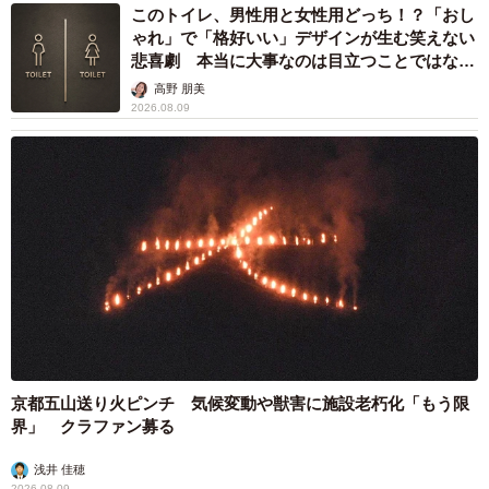
このトイレ、男性用と女性用どっち！？「おし
ゃれ」で「格好いい」デザインが生む笑えない
悲喜劇 本当に大事なのは目立つことではな
く…
高野 朋美
2026.08.09
京都五山送り火ピンチ 気候変動や獣害に施設老朽化「もう限
界」 クラファン募る
浅井 佳穂
2026.08.09