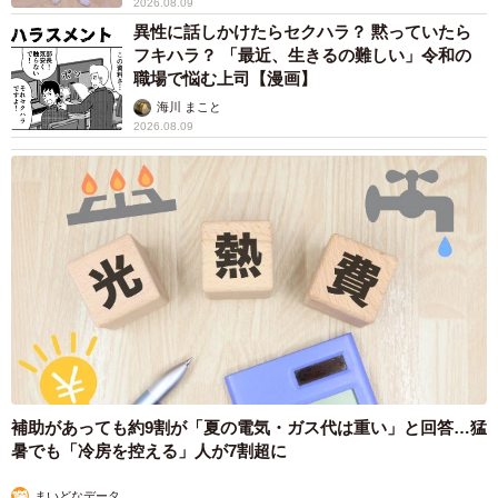
2026.08.09
異性に話しかけたらセクハラ？ 黙っていたら
フキハラ？ 「最近、生きるの難しい」令和の
職場で悩む上司【漫画】
海川 まこと
2026.08.09
補助があっても約9割が「夏の電気・ガス代は重い」と回答…猛
暑でも「冷房を控える」人が7割超に
まいどなデータ