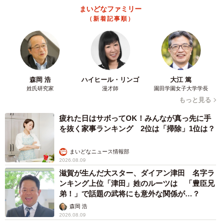
まいどなファミリー
（新着記事順）
森岡 浩
ハイヒール・リンゴ
大江 篤
姓氏研究家
漫才師
園田学園女子大学学長
もっと見る
疲れた日はサボってOK！みんなが真っ先に手
を抜く家事ランキング 2位は「掃除」1位は？
まいどなニュース情報部
2026.08.09
滋賀が生んだ大スター、ダイアン津田 名字ラ
ンキング上位「津田」姓のルーツは 「豊臣兄
弟！」で話題の武将にも意外な関係が…？
森岡 浩
2026.08.09