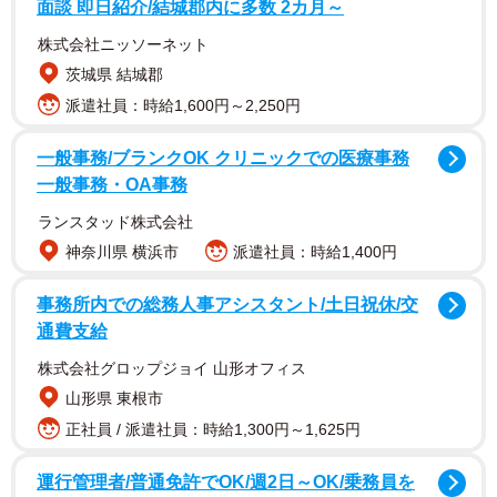
面談 即日紹介/結城郡内に多数 2カ月～
株式会社ニッソーネット
茨城県 結城郡
派遣社員：時給1,600円～2,250円
一般事務/ブランクOK クリニックでの医療事務
一般事務・OA事務
ランスタッド株式会社
神奈川県 横浜市
派遣社員：時給1,400円
世良さんは「憧れだった写真集。まさか自分が写真集を出
事務所内での総務人事アシスタント/土日祝休/交
せるなんて夢にも思わなかったです。正直まだ実感が湧い
通費支給
ていないです。この写真集の撮影は、生まれてきて1番楽し
株式会社グロップジョイ 山形オフィス
い時間でした。本当に楽しくて、ほんの少し自分がキラキ
山形県 東根市
ラしているように思えて、きっと私が人生を振り返るとき
正社員 / 派遣社員：時給1,300円～1,625円
に思い出すのは、この写真集を撮っていた瞬間なんだろう
なと思います。ずっと誰かの脇役だった私にとってグラビ
運行管理者/普通免許でOK/週2日～OK/乗務員を