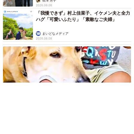
長澤 芳子
2026.08.08
「我慢できず」村上佳菜子、イケメン夫と全力
ハグ「可愛いふたり」「素敵なご夫婦」
まいどなメディア
2026.08.08
12歳の愛犬に変化 1歳息子の膝で甘える初めて見せる姿に反
響 これまで「見守る立場」だったのに…「頭ポンポンが愛に
満ちている」「尊…」