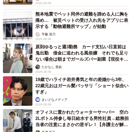
2026.08.08
熊本地震でペット同伴の避難を諦める人に胸を
痛め… 被災ペットの受け入れ先をアプリに表
示する「動物避難所マップ」が始動
平藤 清刀
2026.08.08
原則ゆるっと週3勤務 カード支払い日直前は
鬼出勤 借金に追われる風俗嬢 それでも足り
ない場合は朝までガールズバー副業【現役キャ
ストに取材】
たかなし 亜妖
2026.08.08
19歳でハライチ岩井勇気と年の差婚から3年、
22歳元おはガール髪バッサリ「ショート似合い
すぎ」
まいどなメディア
2026.08.08
オフィスに置かれたウォーターサーバー 空の
2Lボトル持参し毎日給水する男性社員→総務担
当者の注意にまさかの逆ギレ！【弁護士が解
説】