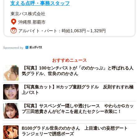
アは初めて自分が主役になれたような気持ちになれるもの
支える点呼・事務スタッフ
で、何度撮影を重ねても泣けるほどうれしい出来事です。
東京バス株式会社
今回の写真集はちょっぴり大胆になってみました。恥ずか
沖縄県 那覇市
しかったけど、本当の自分をさらけ出せた大切な1冊になっ
アルバイト・パート：時給1,063円～1,329円
ています。1人でも多くの方に手に取ってもらえたらうれし
いです」と喜びを語っています。
Sponsored by
【世良ののかさんプロフィール】
おすすめニュース
【写真】100センチバストが「ののかっぷ」と呼ばれる人
せら・ののか 1999年3月16日生まれ、神奈川県出身。身
気グラドル、世良ののかさん
長155cm、Ｂ100Ｗ58Ｈ93。ミスiD2021でネクストグラビ
アクイーン賞を受賞。 好きなものはジブリ、音楽、ピア
【写真集カット】Hカップ童顔グラドル 反則すれすれ極
上バスト
ノ。公式X @pia__nono 公式Instagram @pia__nono
【写真】サスペンダー隠しや透けレース やわらかGカッ
プ三田悠貴さんがビキニを超えたセクシー衣装に！
B100グラドル世良ののかさん 上目遣いの妄想デート
ランジェリーで誘惑ポーズ