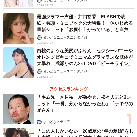
まいどなニュースエンタメ部
2026.08.07
最強グラマー声優・井口裕香 FLASHで表
紙・巻頭・ミニブックの大特集！ 体いじめる
最新ショット「お尻仕上がっている、と自負し
ています」「いくつになっても理想の身体でい
まいどなニュースエンタメ部
たい」
2026.08.07
白桃のような美尻がぷりん セクシーバニーや
オレンジビキニでミニマムグラマラスな肢体が
大暴れ 成瀬かのん3rd DVD「ピーチライン」
まいどなニュースエンタメ部
2026.08.07
アクセスランキング
「キム兄」木村祐一が激やせ、松本人志と2シ
ョット「一瞬、分からなかったわ」「テキヤの
兄さん」
まいどなメディア
「この人しかいない」26歳差の“年の差婚”をし