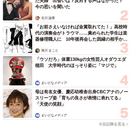
た夫婦 出会いは？反対する声はなかった？
今の思いを聞いた
古川 諭香
「お前さえいなければ金賞取れてた！」高校時
代の演奏会がトラウマ……責められた学生は楽
器修理職人に 10年後再会した因縁の相手から
思わぬ申し出【漫画】
海川 まこと
「ウソだろ」体重130kgの女性芸人オダウエダ
植田 大学時代のほっそり姿に「マジで」
まいどなメディア
母は有名女優、慶応幼稚舎出身CBCアナのノー
スリーブ姿「育ちの良さが表情に表れてる」
「天使の笑顔」
まいどなメディア
６位以降を見る