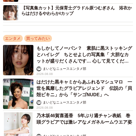
【写真集カット】元保育士グラドル原つむぎさん 浴衣か
らはだけるやわらかIカップ
エンタメ
買ってみたい
もしかしてノーパン？ 素肌に黒ストッキング
とハイレグ ちとせよしの写真集「 大胆なカ
ットが盛りだくさんです… 心して見てくださ
い」
まいどなニュースエンタメ部
2026.08.08
はだけた黒キャミからあふれるマシュマロ 一
世を風靡したグラビアレジェンド 伝説の「貝
殻ビキニ」から「サンゴNUDE」へ
まいどなニュースエンタメ部
2026.08.08
乃木坂46賀喜遥香 5年ぶり週チャン表紙 巻
頭グラビアでは激レアなメガネルームウエア姿