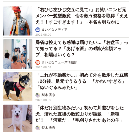
「右ひじ左ひじ交互に見て♪」お笑いコンビ元
メンバー髪型激変 命を救う資格を取得「ええ
え！！すごすぎます！」→本名も明らかに
まいどなメディア
2026.08.09
帰省は控えても感謝は届けたい…「お盆玉」っ
て知ってる？「あげる派」の4割が金額アッ
プ、相場はいくら？
まいどなニュース情報部
2026.08.09
「これが不動柴か…」初めて外を散歩した豆柴
→2分後、足元でうるうる 「かわいすぎる」
「ぬいぐるみみたい」
梨木 香奈
2026.08.09
「体だけ別生物みたい」初めて川遊びをした
犬、濡れた直後の激変ぶりが話題 「新種
だ！」「河童だ」「毛刈りされたあとの羊」
梨木 香奈