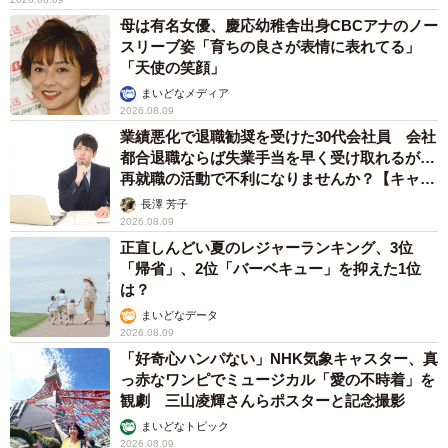
母は有名女優、慶応幼稚舎出身CBCアナのノー
スリーブ姿「育ちの良さが表情に表れてる」
「天使の笑顔」
まいどなメディア
2026.08.09
業績悪化で退職勧奨を受けた30代会社員 会社
都合退職ならば失業手当を早く受け取れるが…
再就職の活動で不利になりませんか？【キャリ
アカウンセラーが解説】
長澤 芳子
2026.08.09
正直しんどい夏のレジャーランキング、3位
「帰省」、2位「バーベキュー」を抑えた1位
は？
まいどなデータ
2026.08.09
「好奇心ハンパない」NHK気象キャスター、真
っ赤なワンピでミュージカル「愛の不時着」を
観劇 三山凌輝さんらポスターと記念撮影
まいどなトピック
2026.08.09