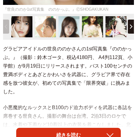
『世良ののか1st写真集 ののかっぷ。』ⒸSHOGAKUKAN
グラビアアイドルの世良ののかさんの1st写真集『ののかっ
ぷ。』（撮影：鈴木ゴータ、税込4180円、 A4判112頁、小
学館）が9月19日にリリースされます。バスト100センチの
豊満ボディとあざとかわいさを武器に、グラビア界で存在
感を放つ彼女が、初めての写真集で「限界突破」に挑みま
した。
小悪魔的なルックスとB100のド迫力ボディを武器に各誌を
席巻する世良さん。撮影の舞台は台湾。2泊3日のロケで
は、水着や下着など10着以上の衣装を着こなしました。北
東部の港からはヨットで出航し、ニット地のブルーの水着
続きを読む