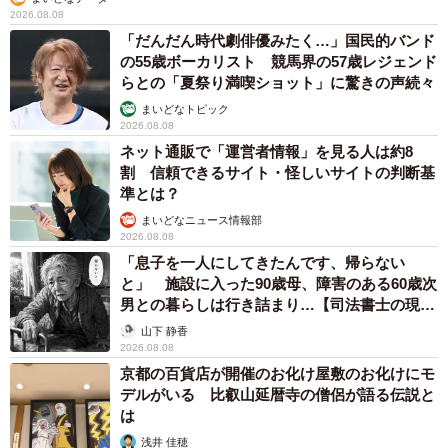
2026.08.08
「だんだん時代劇俳優みたく…」国民的バンド
の55歳ボーカリスト 競馬界の57歳レジェンド
らとの「夏祭り満喫ショット」に驚きの声続々
まいどなトピック
2026.08.08
ネット通販で「運営者情報」を見る人は約8
割 信頼できるサイト・怪しいサイトの判断基
準とは？
まいどなニュース情報部
2026.08.08
「息子を一人にしてきたんです、帰らない
と」 施設に入った90歳母、障害のある60歳次
男との暮らしは行き詰まり…【司法書士の現場
から】
山下 静香
2026.08.08
京都の百貨店が開催のお化け屋敷のお化けにモ
デルがいる 比叡山延暦寺の僧侶が語る伝説と
は
浅井 佳穂