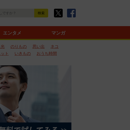
エンタメ
マンガ
観光
のりもの
思い出
ネコ
エット
いきもの
おうち時間