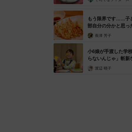
もう限界です……子
部自分の分かと思っ
長澤 芳子
小6娘が手渡した学
らないんじゃ」斬新
てる」
渡辺 晴子