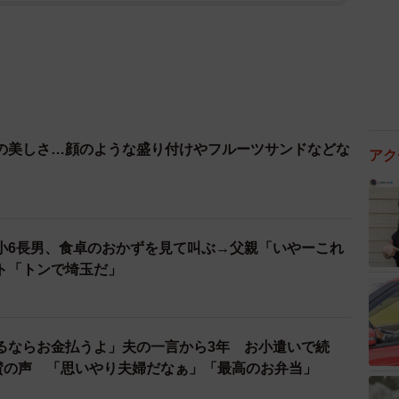
の美しさ…顔のような盛り付けやフルーツサンドなどな
アク
小6長男、食卓のおかずを見て叫ぶ→父親「いやーこれ
ト「トンで埼玉だ」
るならお金払うよ」夫の一言から3年 お小遣いで続
称賛の声 「思いやり夫婦だなぁ」「最高のお弁当」