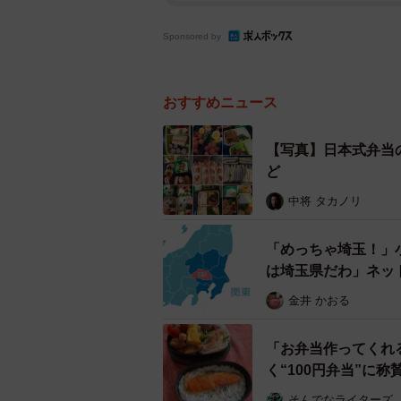
Sponsored by
おすすめニュース
【写真】日本式弁当
ど
中将 タカノリ
「めっちゃ埼玉！」
は埼玉県だわ」ネッ
金井 かおる
「お弁当作ってくれ
く“100円弁当”に
そんでなライターズ