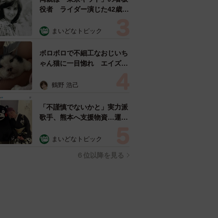
役者 ライダー演じた42歳元
俳優が再婚妻との「ウエディ
ングフォト」計画を明言
まいどなトピック
「センスあるカメラマン求
む」
ボロボロで不細工なおじいち
ゃん猫に一目惚れ エイズだ
し手がかかるけど…おうちで
暮らすと「おじ猫」だって可
鶴野 浩己
愛くなったよ！
「不謹慎でないかと」実力派
歌手、熊本へ支援物資…運搬
トラックの車体デザインにた
めらい 「痛いほど伝わる」
まいどなトピック
「行動され立派」
６位以降を見る