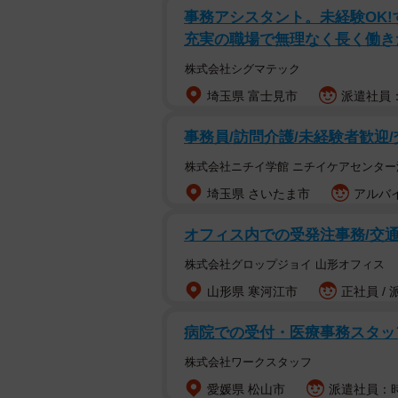
事務アシスタント。未経験OK
充実の職場で無理なく長く働き
株式会社シグマテック
埼玉県 富士見市
派遣社員：時
事務員/訪問介護/未経験者歓迎
株式会社ニチイ学館 ニチイケアセンター
埼玉県 さいたま市
アルバイ
オフィス内での受発注事務/交
株式会社グロップジョイ 山形オフィス
山形県 寒河江市
正社員 / 
病院での受付・医療事務スタ
株式会社ワークスタッフ
愛媛県 松山市
派遣社員：時