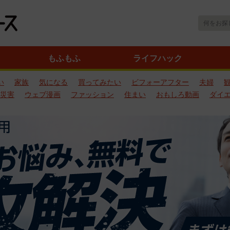
もふもふ
ライフハック
い
家族
気になる
買ってみたい
ビフォーアフター
夫婦
災害
ウェブ漫画
ファッション
住まい
おもしろ動画
ダイ