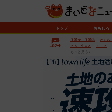
ニ
トップ
おもしろ
ュ
ー
保護犬・保護猫
かんさ
ス
一
ともに生きる
しごと
覧
もっと見る