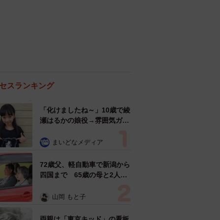
セスランキング
「化けましたね～」10歳で綾
瀬はるかの娘役→雰囲気ガラ
リの18歳に成長 「メイクで
雰囲気が」「宝塚に入れそ
まいどなメディア
う」
72歳父、軽自動車で新潟から
四国まで 65歳の母と2人で
3泊4日の旅 パーキングの休
憩まで分刻み… 「大学生で
山岡 もと子
も組まねえよ！」
両親は「東京キッド」の看板