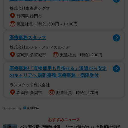
株式会社東海道シグマ
静岡県 静岡市
派遣社員：時給1,300円～1,400円
医師からは「健康のために毎日30分は歩きましょう」と指
導を受けたものの、残業でクタクタの身体で外を歩く気力
医療事務スタッフ
はありません。週末にまとめて運動しようと思っても、結
株式会社ルフト・メディカルケア
局疲れでダラダラ過ごしてしまい、運動習慣はまったく身
宮城県 多賀城市
派遣社員：時給1,200円
につきませんでした。
医療事務/「直接雇用も目指せる」派遣から安定
のキャリアへ 調剤事務 医療事務・病院受付
しかし近年の研究では、まとまった運動時間がとれない人
でも、食後に「10分間散歩する」だけで急激な血糖値の上
ランスタッド株式会社
昇を抑えられることがわかってきました。本当に長時間の
新潟県 新潟市
派遣社員：時給1,270円
運動をしなくても、血糖値のコントロールはできるのでし
ょうか。また、気になる体重管理やダイエットへの効果は
Sponsored by
期待できるのでしょうか。新宿にある藤保クリニックの院
おすすめニュース
長で、糖尿病専門医でもある飯島康弘さんに話を聞きまし
バク宙失敗で頚髄損傷 「一生歩けない」と医師は告げ