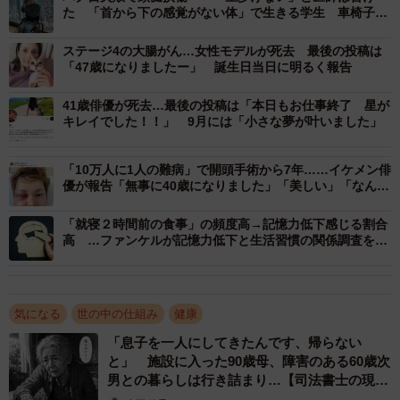
た。
た 「首から下の感覚がない体」で生きる学生 車椅子で
通学、カテーテルで排尿
ステージ4の大腸がん…女性モデルが死去 最後の投稿は
「一度の食後血糖」ではなく、「これを毎日繰り
「47歳になりましたー」 誕生日当日に明るく報告
返した先に何が残るか」
41歳俳優が死去…最後の投稿は「本日もお仕事終了 星が
―まず、なぜ食後の急激な血糖上昇は身体に良くないので
キレイでした！！」 9月には「小さな夢が叶いました」
しょうか
「10万人に1人の難病」で開頭手術から7年……イケメン俳
優が報告「無事に40歳になりました」「美しい」「なんか
健康な方では、食事でブドウ糖が入ってきてもすい臓から
泣ける」
出るインスリンが素早く反応するため、血糖の急な山は作
「就寝２時間前の食事」の頻度高→記憶力低下感じる割合
られません。ところが糖尿病の予備群や発症している方で
高 …ファンケルが記憶力低下と生活習慣の関係調査を解
析
は、食事内容や食べ方によって食後血糖の急な上昇（いわ
ゆる「血糖スパイク」）が意外と簡単に起きてしまいま
す。
気になる
世の中の仕組み
健康
「息子を一人にしてきたんです、帰らない
血糖スパイク自体が一発で病気を引き起こすわけではあり
と」 施設に入った90歳母、障害のある60歳次
男との暮らしは行き詰まり…【司法書士の現場
ませんが、繰り返されると2つの問題が出てきます。1つ目
から】