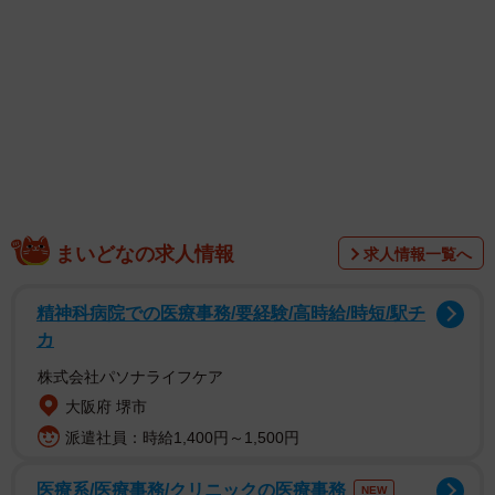
1/1
運動習慣なんてまったく身につかない… ※画像はイメージです
まいどなの求人情報
（FineGraphics/photoAC）
求人情報一覧へ
精神科病院での医療事務/要経験/高時給/時短/駅チ
カ
株式会社パソナライフケア
大阪府 堺市
派遣社員：時給1,400円～1,500円
医療系/医療事務/クリニックの医療事務
NEW