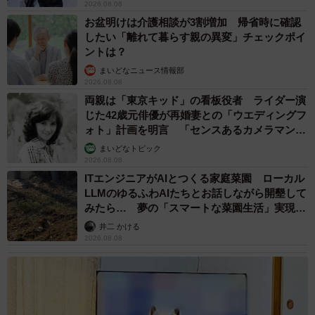
2026.08.08
▽note
お盆明けは介護相談が3割増加 帰省時に確認
https://note.com/medinoto
したい「離れて暮らす親の異変」チェックポイ
ントは？
まいどなニュース情報部
2026.08.08
両親は「東京キッド」の看板役者 ライダー演
じた42歳元俳優が再婚妻との「ウエディングフ
ォト」計画を明言 「センスあるカメラマン求
む」
まいどなトピック
2026.08.08
ITエンジニアがAIとつくる家庭菜園 ローカル
LLMのゆるふわAIたちとお話しながら開墾して
みたら… 夢の「スマートな菜園生活」実現な
るか
井二 かける
2026.08.08