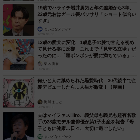
い。
19歳でハライチ岩井勇気と年の差婚から3年、
22歳元おはガール髪バッサリ「ショート似合い
体調が悪い日は休んでOKです。「毎日絶対」より「続けら
すぎ」
れる範囲で」を優先に、無理なく継続していくことが大切
まいどなメディア
です。
2026.08.08
12歳の愛犬に変化 1歳息子の膝で甘える初め
て見せる姿に反響 これまで「見守る立場」だ
◆飯島康弘（いいじま・やすひろ） 医師／糖尿病専門
ったのに…「頭ポンポンが愛に満ちている」
医・指導医、内分泌代謝科専門医、認定内科医
「尊…」
梨木 香奈
藤保クリニック（新宿）院長。東京医科大学 糖尿病・代
2026.08.08
謝・内分泌内科 客員研究員。肥満症専門外来も担当。オン
何かと人に舐められた黒髪時代 30代後半で金
ラインで「新宿・血糖オタクの学校（メディノト）」を運
髪デビューしたら…人生が激変！【漫画】
営し、糖尿病の最新知見を暮らしの行動に翻訳する発信を
海川 まこと
続けている。
2026.08.08
▽プロフィール
夫はマイファスHiro、義父母も義兄も超有名歌
https://jyonetsu-doctor.jp/doctors/iijima_yasuhiro/
手の28歳モデル兼俳優が第1子出産を報告「母
子ともに健康…日々、大切に過ごしたい」
▽X（旧Twitter）
まいどなトピック
https://x.com/medinoto