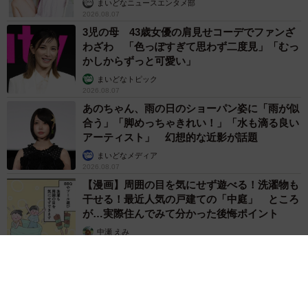
まいどなニュースエンタメ部
2026.08.07
3児の母 43歳女優の肩見せコーデでファンざ
わざわ 「色っぽすぎて思わず二度見」「むっ
かしからずっと可愛い」
まいどなトピック
2026.08.07
あのちゃん、雨の日のショーパン姿に「雨が似
合う」「脚めっちゃきれい！」「水も滴る良い
アーティスト」 幻想的な近影が話題
まいどなメディア
2026.08.07
【漫画】周囲の目を気にせず遊べる！洗濯物も
干せる！最近人気の戸建ての「中庭」 ところ
が…実際住んでみて分かった後悔ポイント
中瀬 えみ
2026.08.07