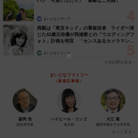
ハグ「可愛いふたり」「素敵なご夫婦」
な、そのくらいで十分です。
まいどなメディア
―ほかにも食後10分間散歩することで、身体へのメリット
両親は「東京キッド」の看板役者 ライダー演
はありますか。ダイエットなどの効果もあるのでしょう
じた42歳元俳優が再婚妻との「ウエディングフ
か？
ォト」計画を明言 「センスあるカメラマン求
む」
少し誤解されやすい部分なので、正確にお伝えします。食
まいどなトピック
後10分のウォーキングは、消費カロリーだけで見れば大き
６位以降を見る
くありません。「10分歩いたから痩せた」という直接的な
まいどなファミリー
減量効果は、正直に言うと弱いです。
（新着記事順）
ただし、血糖スパイクを抑えることには、体重管理にとっ
て別の意味があります。急激な血糖上昇を防ぐと、すい臓
から出るインスリンの「どっと出る」反応が抑えられる。
森岡 浩
ハイヒール・リンゴ
大江 篤
インスリンは血糖を下げるホルモンであると同時に、余っ
姓氏研究家
漫才師
園田学園女子大学学長
た糖を脂肪として蓄える指令も出すホルモンです。つま
もっと見る