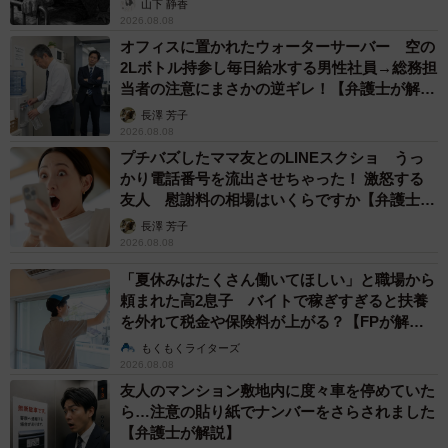
山下 静香
は血管へのダメージです。血管の内側の細胞（血管内皮）
2026.08.08
が傷つきやすくなり、動脈硬化のリスクが上がります。2つ
オフィスに置かれたウォーターサーバー 空の
目は、すい臓の疲弊です。スパイクに反応して大量のイン
2Lボトル持参し毎日給水する男性社員→総務担
当者の注意にまさかの逆ギレ！【弁護士が解
スリンを出し続けることで、インスリンを作るβ細胞が少し
説】
長澤 芳子
ずつ弱っていきます。
2026.08.08
プチバズしたママ友とのLINEスクショ うっ
「一度の食後血糖」ではなく、「これを毎日繰り返した先
かり電話番号を流出させちゃった！ 激怒する
友人 慰謝料の相場はいくらですか【弁護士が
に何が残るか」が問題なのです。
解説】
長澤 芳子
2026.08.08
―食後10分間散歩するだけで、急激な血糖上昇が抑えられ
「夏休みはたくさん働いてほしい」と職場から
るのは本当でしょうか？
頼まれた高2息子 バイトで稼ぎすぎると扶養
を外れて税金や保険料が上がる？【FPが解
はい、本当です。食後30〜60分ほどで血糖はピークに近づ
説】
もくもくライターズ
きますが、このタイミングで筋肉を動かすと、筋肉が血液
2026.08.08
中のブドウ糖を取り込んでエネルギーに使うため、血糖の
友人のマンション敷地内に度々車を停めていた
ら…注意の貼り紙でナンバーをさらされました
山そのものを削ることができます。しかも歩行中の筋肉
【弁護士が解説】
は、インスリンの効きが悪い方でもブドウ糖を取り込める