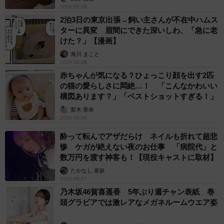
2026.08.08
2泊3日の東京出張→飼い主さんが不在中ハムス
ターに異変 眉間にできた深いしわ、「急に老
けた？」【漫画】
海川 まこと
2026.08.08
赤ちゃんが気になる？ひょっこり顔を出す2匹
の猫の愛らしさに悶絶…！ 「こんなかわいい
構図あります？」「ベストショットすぎる！」
梨木 香奈
2026.08.08
酔って転んでアザだらけ ネイルも折れて超悲
惨 ケガが絶えない夜のお仕事 「病院代」と
数万円を渡す神客も！【現役キャストに取材】
たかなし 亜妖
2026.08.07
乃木坂46賀喜遥香 5年ぶり週チャン表紙 巻
頭グラビアでは激レアなメガネルームウエア姿