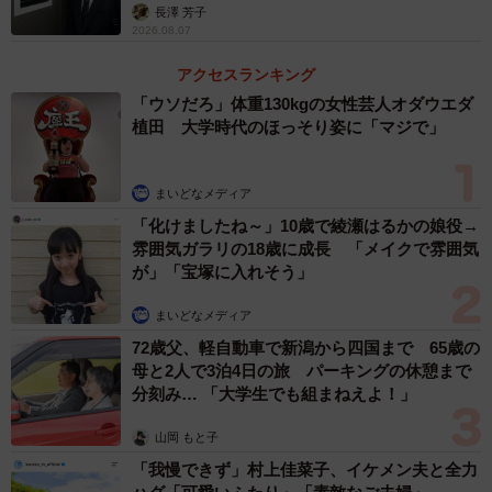
長澤 芳子
経路を持っていることがわかっています。
2026.08.07
アクセスランキング
2025年のランダム化試験では、糖負荷直後に10分歩いた群
「ウソだろ」体重130kgの女性芸人オダウエダ
で、歩かなかった群と比べて2時間血糖の総量（AUC）・平
植田 大学時代のほっそり姿に「マジで」
均値・ピーク値がいずれも有意に低下しました。海外の研
究（ニュージーランド・オタゴ大学）でも、毎食後10分ず
まいどなメディア
つ歩いたほうが、1日30分まとめて歩くより血糖変動の改善
「化けましたね～」10歳で綾瀬はるかの娘役→
が大きく、夕食後血糖は平均22%低く抑えられたと報告さ
雰囲気ガラリの18歳に成長 「メイクで雰囲気
れています。
が」「宝塚に入れそう」
まいどなメディア
―食後に散歩を行う場合、どのくらいの強度で行うべきで
72歳父、軽自動車で新潟から四国まで 65歳の
すか
母と2人で3泊4日の旅 パーキングの休憩まで
分刻み… 「大学生でも組まねえよ！」
強度の目安は「少し息が上がるけれど会話はできる」くら
山岡 もと子
いがよいでしょう。時速5〜6kmほどの、ふだんの散歩より
「我慢できず」村上佳菜子、イケメン夫と全力
少し早足のイメージです。鼻歌を歌うと息切れが出るよう