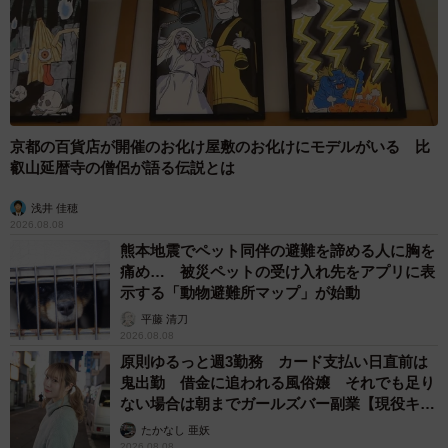
ないペースだと準備運動で終わってしまいます。「ちょっ
と疲れるな」と感じるくらいが、ちょうどいい強度です。
次に、低血糖への注意です。インスリン注射や、SU薬と呼
ばれる一部の糖尿病治療薬を使っている方は、運動のタイ
京都の百貨店が開催のお化け屋敷のお化けにモデルがいる 比
ミングによって低血糖を起こすことがあります。必ず食後
叡山延暦寺の僧侶が語る伝説とは
に行い、主治医と相談しながら薬の量や補食を調整してく
ださい。
浅井 佳穂
2026.08.08
熊本地震でペット同伴の避難を諦める人に胸を
また、糖尿病で神経障害がある方は、靴擦れやマメ、足の
痛め… 被災ペットの受け入れ先をアプリに表
小さな傷に気づきにくいことがあります。履き慣れた靴
示する「動物避難所マップ」が始動
で、歩いた後に足のチェックをする習慣をつけてくださ
平藤 清刀
2026.08.08
い。
原則ゆるっと週3勤務 カード支払い日直前は
鬼出勤 借金に追われる風俗嬢 それでも足り
ほかにも、進行した網膜症、重い腎障害、心疾患をお持ち
ない場合は朝までガールズバー副業【現役キャ
の方は、運動強度について必ず主治医に確認してくださ
ストに取材】
たかなし 亜妖
2026.08.08