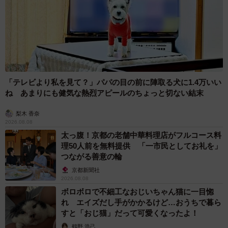
「テレビより私を見て？」パパの目の前に陣取る犬に1.4万いい
ね あまりにも健気な熱烈アピールのちょっと切ない結末
梨木 香奈
2026.08.08
太っ腹！京都の老舗中華料理店がフルコース料
理50人前を無料提供 「一市民としてお礼を」
つながる善意の輪
京都新聞社
2026.08.08
ボロボロで不細工なおじいちゃん猫に一目惚
れ エイズだし手がかかるけど…おうちで暮ら
すと「おじ猫」だって可愛くなったよ！
鶴野 浩己