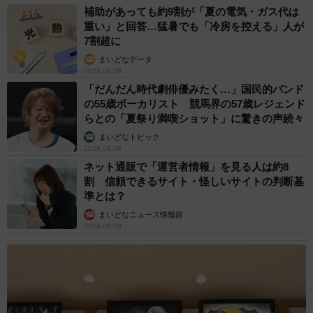
り、血糖スパイクを削ることは「脂肪を溜め込みにくい体
補助があっても約9割が「夏の電気・ガス代は
の状態」を作ることにつながります。
重い」と回答…猛暑でも「冷房を控える」人が
7割超に
さらに、食後10分のウォーキングを続けていくと心肺機能
まいどなデータ
2026.08.08
が少しずつ向上し、日常の疲労感が減っていきます。その
「だんだん時代劇俳優みたく…」国民的バンド
結果、階段を選ぶ、もう一駅歩く、といった小さな身体活
の55歳ボーカリスト 競馬界の57歳レジェンド
動が自然に増え、長期的には体重管理にもつながっていく
らとの「夏祭り満喫ショット」に驚きの声続々
——という関わり方です。
まいどなトピック
2026.08.08
ネット通販で「運営者情報」を見る人は約8
「10分で痩せる」ではなく、「10分で、太りにくい体の状
割 信頼できるサイト・怪しいサイトの判断基
態を少しずつ作る」というのが、いちばん正確な表現だと
準とは？
思います。
まいどなニュース情報部
2026.08.08
―食後の散歩において、注意点があれば教えてください
まずは歩き方です。だらだらと歩くのではなく、太ももを
少し高めに上げ、腕を振って、大股気味に歩く。全く疲れ