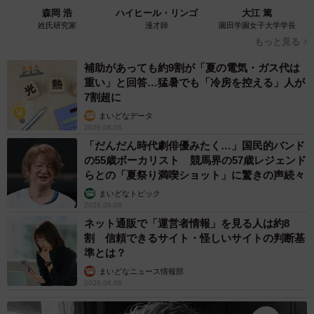
森岡 浩
ハイヒール・リンゴ
大江 篤
姓氏研究家
漫才師
園田学園女子大学学長
もっと見る
補助があっても約9割が「夏の電気・ガス代は
重い」と回答…猛暑でも「冷房を控える」人が
7割超に
まいどなデータ
2026.08.08
「だんだん時代劇俳優みたく…」国民的バンド
の55歳ボーカリスト 競馬界の57歳レジェンド
らとの「夏祭り満喫ショット」に驚きの声続々
まいどなトピック
2026.08.08
ネット通販で「運営者情報」を見る人は約8
割 信頼できるサイト・怪しいサイトの判断基
準とは？
まいどなニュース情報部
2026.08.08