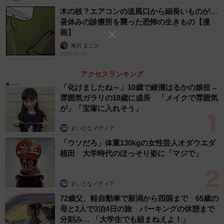
木の枝？エアコンの送風口から細長いものが…
3/26
昼休みの診療所を襲った恐怖の生きもの【漫
画】
取引先に向かって「目の付け所はいいっすね」と失言（まるいがんもさ
ん提供）
海川 まこと
2026.08.05
また社内でも「なんで営業なのに優先してやってくれない
アクセスランキング
んですか？」と他部署へ横柄な態度を取ります。柔木は
「化けましたね～」10歳で綾瀬はるかの娘役→
「みんな平等や」と注意しますが、権高は納得できず、友
雰囲気ガラリの18歳に成長 「メイクで雰囲気
人に愚痴をこぼすのでした。
が」「宝塚に入れそう」
まいどなメディア
「ウソだろ」体重130kgの女性芸人オダウエダ
植田 大学時代のほっそり姿に「マジで」
まいどなメディア
72歳父、軽自動車で新潟から四国まで 65歳の
母と2人で3泊4日の旅 パーキングの休憩まで
分刻み… 「大学生でも組まねえよ！」