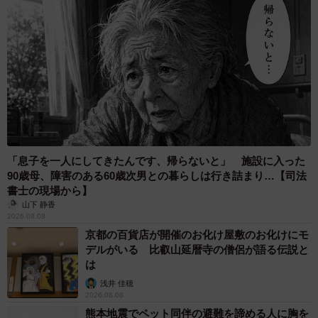
5/26
本人に自覚がなくても周りからはすぐに分かる（まるいがんもさん提
供）
その帰り道、権高は住宅街で一匹の大きなカエルと遭遇し
ます。たくましく生きる姿を見て何かを感じ取った権高
は、翌日、以前失礼な態度を取ってしまった女性社員へ素
直に謝罪します。そんな権高の変化に、柔木と真締は安心
したような表情を浮かべるのでした。
「息子を一人にしてきたんです、帰らないと」 施設に入った
90歳母、障害のある60歳次男との暮らしは行き詰まり…【司法
書士の現場から】
山下 静香
2026.08.08
京都の百貨店が開催のお化け屋敷のお化けにモ
デルがいる 比叡山延暦寺の僧侶が語る伝説と
は
浅井 佳穂
2026.08.08
熊本地震でペット同伴の避難を諦める人に胸を