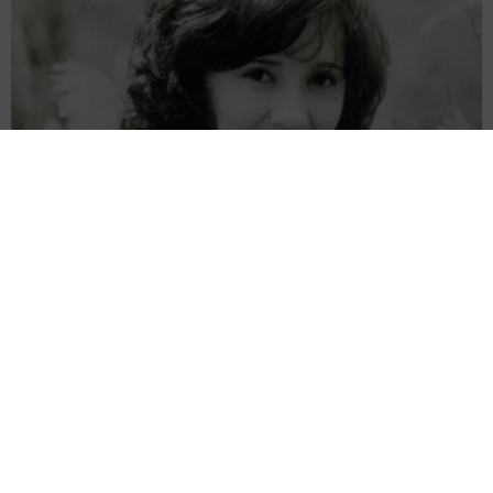
上記で書いた自分の若い時に心の中で密かに思っていたこ
とを盛って書いています。居酒屋での友達との会話とかで
すね。
若い時って誰かや何かをディスる会話をよくしがちだった
気がします。おそらくそうすることで何もない空っぽの自
分を虚勢で誤魔化していたんだと思います。それと営業が
お金を稼いでくるから偉いというくだりですね。
両親は「東京キッド」の看板役者 ライダー演じた42歳元俳優
が再婚妻との「ウエディングフォト」計画を明言 「センスあ
営業ではない部署の僕が、営業の方の雰囲気や言動からよ
るカメラマン求む」
まいどなトピック
く感じていたことです。それがなんか納得がいかなくてモ
2026.08.08
ヤモヤしていたのを覚えています。
ITエンジニアがAIとつくる家庭菜園 ローカル
LLMのゆるふわAIたちとお話しながら開墾して
それとカエルを通して気づく部分。昔家の近所の住宅街で
みたら… 夢の「スマートな菜園生活」実現な
るか
大きなカエルにでくわしたのが衝撃的で元になっていま
井二 かける
2026.08.08
す。こんな川も近くにない場所でなんで？と不思議でし