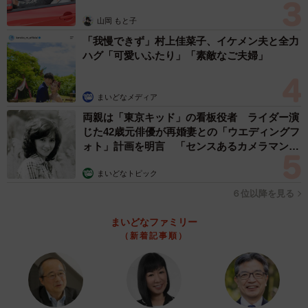
山岡 もと子
「我慢できず」村上佳菜子、イケメン夫と全力
ハグ「可愛いふたり」「素敵なご夫婦」
まいどなメディア
両親は「東京キッド」の看板役者 ライダー演
じた42歳元俳優が再婚妻との「ウエディングフ
4/26
ォト」計画を明言 「センスあるカメラマン求
む」
自信はあってもいいが見下すのは許せない（まるいがんもさん提供）
まいどなトピック
６位以降を見る
後日、取引先から権高の担当変更を求められるも、権高は
「俺だいぶいい仕事するんすけどねー」と不満げな様子を
まいどなファミリー
（新着記事順）
見せます。さらに同僚を見下すような発言まで飛び出した
ことで、柔木は「人を上下で判断してる。しかも自分の知
ってるだけの範囲の狭いせっまい物差しの中でや」と、人
を尊重することの大切さを説きました。