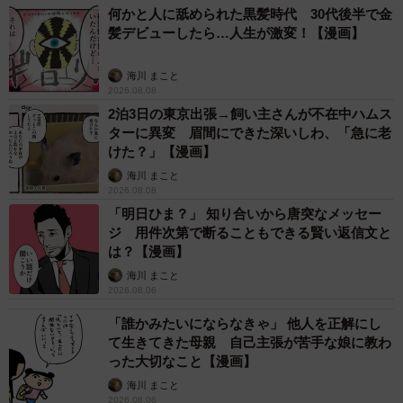
け所はいいっすね」と言い、その場の空気を凍りつかせて
何かと人に舐められた黒髪時代 30代後半で金
しまいました。
髪デビューしたら…人生が激変！【漫画】
海川 まこと
2026.08.08
2泊3日の東京出張→飼い主さんが不在中ハムス
ターに異変 眉間にできた深いしわ、「急に老
けた？」【漫画】
海川 まこと
2026.08.08
「明日ひま？」 知り合いから唐突なメッセー
ジ 用件次第で断ることもできる賢い返信文と
は？【漫画】
海川 まこと
2026.08.06
「誰かみたいにならなきゃ」 他人を正解にし
て生きてきた母親 自己主張が苦手な娘に教わ
った大切なこと【漫画】
海川 まこと
2026.08.06