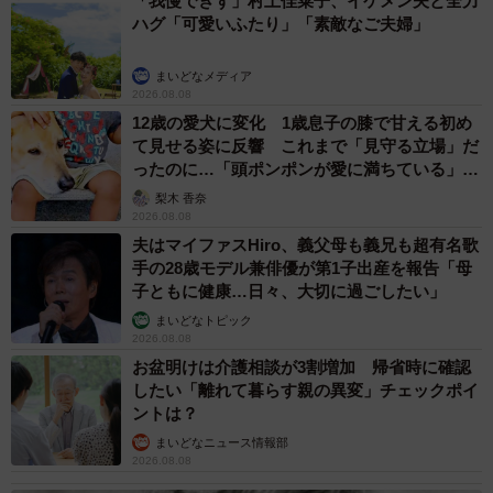
「我慢できず」村上佳菜子、イケメン夫と全力
ハグ「可愛いふたり」「素敵なご夫婦」
正直言いづらいのですが、モデルは若い時の自分
です
まいどなメディア
2026.08.08
ー権高さんのモデルとなる人物はいますか。
12歳の愛犬に変化 1歳息子の膝で甘える初め
て見せる姿に反響 これまで「見守る立場」だ
ったのに…「頭ポンポンが愛に満ちている」
正直言いづらいのですが、モデルは若い時の自分です…。
「尊…」
梨木 香奈
作中に出てくる権高くんほどではないですが…。
2026.08.08
夫はマイファスHiro、義父母も義兄も超有名歌
ある程度、年齢を重ねてからやっと色々なことに気がつい
手の28歳モデル兼俳優が第1子出産を報告「母
子ともに健康…日々、大切に過ごしたい」
た感じもあります。自分がとても狭い世界と価値観で人を
まいどなトピック
見下していたり、物事を決めつけていたり…。幼かった
2026.08.08
な、とか、バカだったな、と今では顔が赤くなりそうで
お盆明けは介護相談が3割増加 帰省時に確認
す。
したい「離れて暮らす親の異変」チェックポイ
ントは？
ー同作は、ご自身の体験談などが反映されているのでしょ
まいどなニュース情報部
2026.08.08
うか。