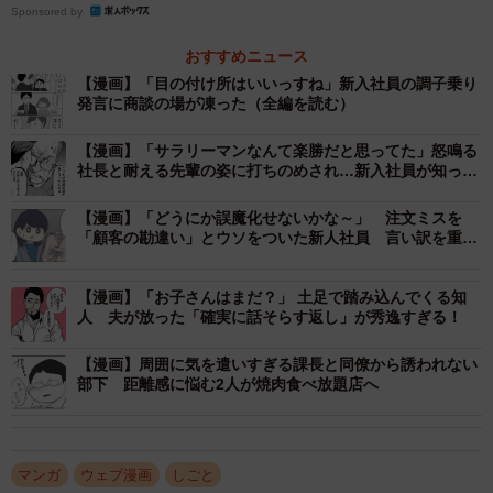
Sponsored by
おすすめニュース
【漫画】「目の付け所はいいっすね」新入社員の調子乗り
発言に商談の場が凍った（全編を読む）
【漫画】「サラリーマンなんて楽勝だと思ってた」怒鳴る
社長と耐える先輩の姿に打ちのめされ…新入社員が知っ
た“働く覚悟”と、父のすごさ
【漫画】「どうにか誤魔化せないかな～」 注文ミスを
「顧客の勘違い」とウソをついた新人社員 言い訳を重ね
傲慢な態度を変えなかった彼女の末路
2/26
【漫画】「お子さんはまだ？」 土足で踏み込んでくる知
人 夫が放った「確実に話そらす返し」が秀逸すぎる！
新卒入社の権高（まるいがんもさん提供）
【漫画】周囲に気を遣いすぎる課長と同僚から誘われない
例えば、柔木たちとともに取引先との打ち合わせへ向かっ
部下 距離感に悩む2人が焼肉食べ放題店へ
た権高は、取引先の会社が古い貸しビルに入る中小企業だ
と知ると、どこか見下したような態度を見せます。さら
に、打ち合わせ中には取引先の発言に対して「まぁ目の付
マンガ
ウェブ漫画
しごと