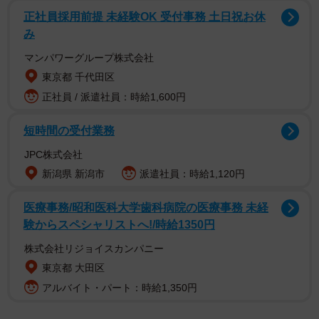
正社員採用前提 未経験OK 受付事務 土日祝お休
み
マンパワーグループ株式会社
東京都 千代田区
それは、ある会社の営業部でのこと。柔木美和（やわら
正社員 / 派遣社員：時給1,600円
ぎ・みわ）と同僚の真締真一（まじめ・しんいち）は、新
短時間の受付業務
卒社員・権高すぐる（けんだか・すぐる）のOJTを任され
ます。最初は「ドンとおまかせあれ」と言っていた柔木で
JPC株式会社
すが、その後、権高の態度に悩まされることになるのでし
新潟県 新潟市
派遣社員：時給1,120円
た。
医療事務/昭和医科大学歯科病院の医療事務 未経
験からスペシャリストへ!/時給1350円
株式会社リジョイスカンパニー
東京都 大田区
アルバイト・パート：時給1,350円