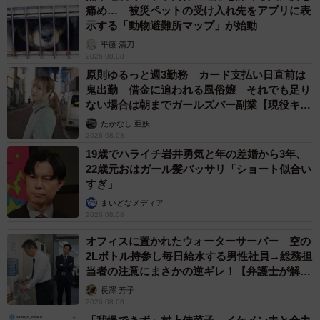
痛め… 被災ペットの受け入れ先をアプリに表
示する「動物避難所マップ」が始動
平藤 清刀
2026.08.08
原則ゆるっと週3勤務 カード支払い日直前は
鬼出勤 借金に追われる風俗嬢 それでも足り
ない場合は朝までガールズバー副業【現役キャ
ストに取材】
たかなし 亜妖
6/26
2026.08.08
19歳でハライチ岩井勇気と年の差婚から3年、
他人を見下すことがなくなった権高（まるいがんもさん提供）
22歳元おはガール髪バッサリ「ショート似合い
すぎ」
同作を含めた漫画『真面目なマジメな真締くん』は東洋経
まいどなメディア
済オンラインにて連載中です。
2026.08.08
オフィスに置かれたウォーターサーバー 空の
読者からは、「気づけたのすごいよ。大半の人はスネて終
2Lボトル持参し毎日給水する男性社員→総務担
当者の注意にまさかの逆ギレ！【弁護士が解
わる」や「自信と過信って紙一重」などの声があがってい
説】
長澤 芳子
ます。そこで作者のまるいがんもさんに、同作について話
2026.08.08
を聞きました。