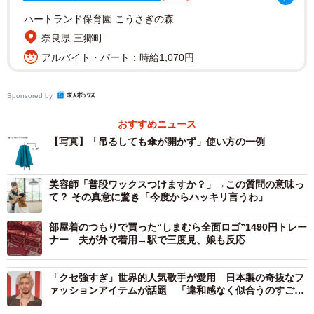
ください」とアピールしています。
ハートランド保育園 こうさぎの森
愛用品を末永く使うため…修理サービスも
奈良県 三郷町
アルバイト・パート：時給1,070円
同社では、同社製品を末永く使うための「修理サービ
ス」を行っています。折りたたみ傘のループも対象で、ル
Sponsored by
ープ交換は1カ所220円。ほかにも傘の骨の修理（骨1本
1400円、2本1900円、3本2400円、4本以上2800円） や、
おすすめニュース
カバー生地の交換も行っています（2800円、一部の旧商品
【写真】「吊るしても傘が開かず」使い方の一例
は生地の在庫がない場合もあります）。全て税込み。
美容師「普段ワックスつけますか？」→この質問の意味っ
て？ その真意に驚き「今度からハッキリ言うわ」
部屋着のつもりで買った“しまむら全面ロゴ”1490円トレー
ナー 夫が外で着用→駅で三度見、娘も反応
「クセ強すぎ」世界的人気歌手が愛用 日本製の奇抜なフ
ァッションアイテムが話題 「違和感なく似合うのすご
い」「気になってしょうがない」