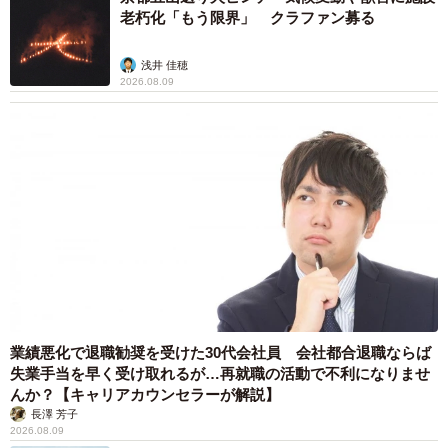
老朽化「もう限界」 クラファン募る
浅井 佳穂
2026.08.09
業績悪化で退職勧奨を受けた30代会社員 会社都合退職ならば
失業手当を早く受け取れるが…再就職の活動で不利になりませ
んか？【キャリアカウンセラーが解説】
長澤 芳子
2026.08.09