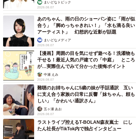
まいどなトピック
2026.08.07
あのちゃん、雨の日のショーパン姿に「雨が似
合う」「脚めっちゃきれい！」「水も滴る良い
アーティスト」 幻想的な近影が話題
まいどなメディア
2026.08.07
【漫画】周囲の目を気にせず遊べる！洗濯物も
干せる！最近人気の戸建ての「中庭」 ところ
が…実際住んでみて分かった後悔ポイント
中瀬 えみ
2026.08.07
難聴のお姉ちゃんに5歳の妹が手話通訳 互い
に支え合う家族の日常に反響「妹ちゃん、頼も
しい」「かわいい通訳さん」
五ヶ瀬 あお
2026.08.07
ラストライブ控えるT-BOLAN森友嵐士 にし
たん社長がTikTok内で独占インタビュー