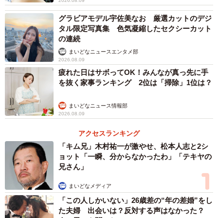
2026.08.09
グラビアモデル宇佐美なお 厳選カットのデジ
タル限定写真集 色気凝縮したセクシーカット
の連続
まいどなニュースエンタメ部
2026.08.09
疲れた日はサボってOK！みんなが真っ先に手
を抜く家事ランキング 2位は「掃除」1位は？
まいどなニュース情報部
2026.08.09
アクセスランキング
「キム兄」木村祐一が激やせ、松本人志と2シ
ョット「一瞬、分からなかったわ」「テキヤの
兄さん」
まいどなメディア
「この人しかいない」26歳差の“年の差婚”をし
た夫婦 出会いは？反対する声はなかった？