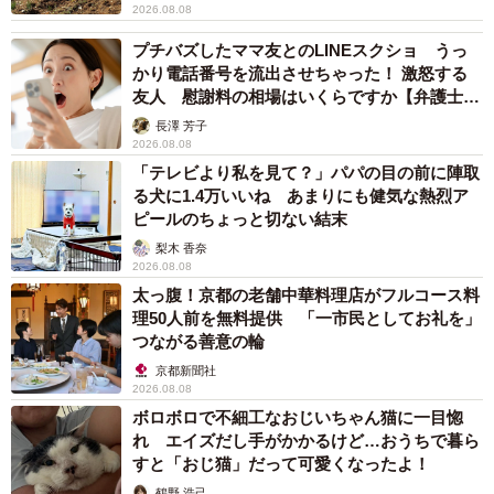
2026.08.08
プチバズしたママ友とのLINEスクショ うっ
かり電話番号を流出させちゃった！ 激怒する
友人 慰謝料の相場はいくらですか【弁護士が
解説】
長澤 芳子
2026.08.08
「テレビより私を見て？」パパの目の前に陣取
る犬に1.4万いいね あまりにも健気な熱烈ア
ピールのちょっと切ない結末
梨木 香奈
2026.08.08
太っ腹！京都の老舗中華料理店がフルコース料
理50人前を無料提供 「一市民としてお礼を」
つながる善意の輪
京都新聞社
2026.08.08
ボロボロで不細工なおじいちゃん猫に一目惚
れ エイズだし手がかかるけど…おうちで暮ら
すと「おじ猫」だって可愛くなったよ！
鶴野 浩己