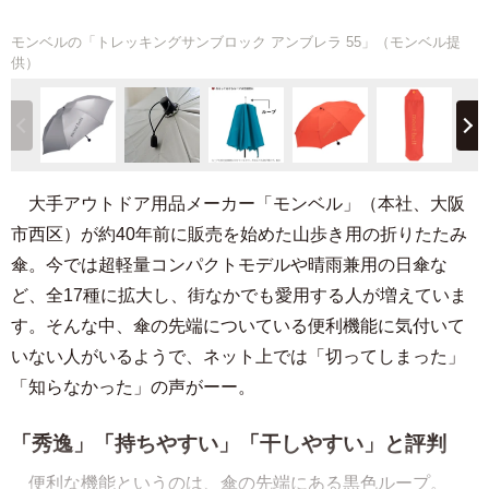
モンベルの「トレッキングサンブロック アンブレラ 55」（モンベル提
供）
大手アウトドア用品メーカー「モンベル」（本社、大阪
市西区）が約40年前に販売を始めた山歩き用の折りたたみ
傘。今では超軽量コンパクトモデルや晴雨兼用の日傘な
ど、全17種に拡大し、街なかでも愛用する人が増えていま
す。そんな中、傘の先端についている便利機能に気付いて
いない人がいるようで、ネット上では「切ってしまった」
「知らなかった」の声がーー。
「秀逸」「持ちやすい」「干しやすい」と評判
便利な機能というのは、傘の先端にある黒色ループ。