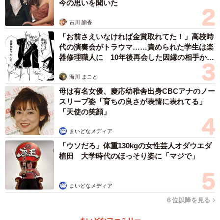
今の思いを聞いた
古川 諭香
「お前さえいなければ金賞取れてた！」高校時
代の演奏会がトラウマ……責められた学生は楽
器修理職人に 10年後再会した因縁の相手から
思わぬ申し出【漫画】
海川 まこと
母は有名女優、慶応幼稚舎出身CBCアナのノー
スリーブ姿「育ちの良さが表情に表れてる」
「天使の笑顔」
まいどなメディア
「ウソだろ」体重130kgの女性芸人オダウエダ
植田 大学時代のほっそり姿に「マジで」
まいどなメディア
６位以降を見る