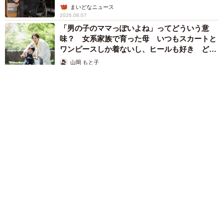
まいどなニュース
2026.08.07
「男の子のママっぽいよね」ってどういう意
味？ 女系家族で育った母 いつもスカートと
ワンピースしか着ないし、ヒールも好き どの
へんが…
山岡 もと子
2026.08.07
猫用の爪研ぎおもちゃを買ったら…「これで合ってますか？」
予想外の使い方が大反響 「100点満点」「かわいいからよ