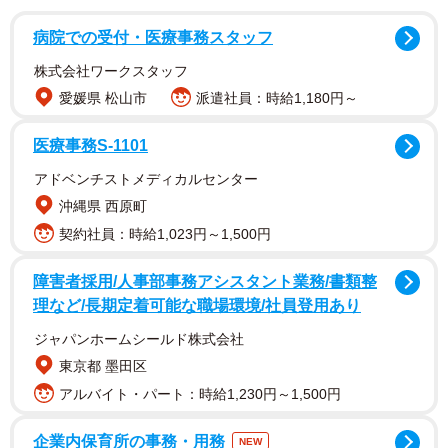
病院での受付・医療事務スタッフ
株式会社ワークスタッフ
愛媛県 松山市
派遣社員：時給1,180円～
医療事務S-1101
アドベンチストメディカルセンター
一方で、新規購入者からは「このループは何？」「てっ
沖縄県 西原町
ぺんのループ、うっかり切ってしまった」「商品タグと一
契約社員：時給1,023円～1,500円
緒に切った」「（吊るせると）知らなかった」など、戸惑
障害者採用/人事部事務アシスタント業務/書類整
いの声も。
理など/長期定着可能な職場環境/社員登用あり
同社では「傘に付いているループは、傘を乾かす際など
ジャパンホームシールド株式会社
に引っ掛けたり、カラビナでバッグに引っ掛けたりするこ
東京都 墨田区
とができて便利です。ループは先端に付けることにより、
アルバイト・パート：時給1,230円～1,500円
吊るしても傘が開かないようになっています。ぜひご活用
企業内保育所の事務・用務
NEW