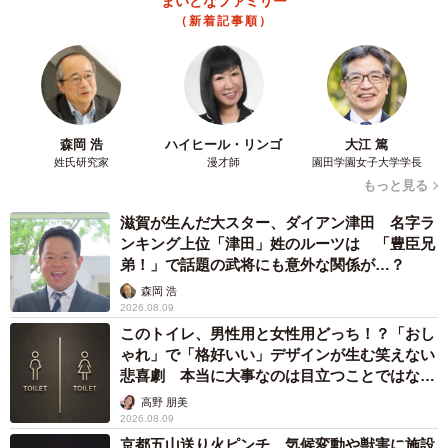
まいどなファミリー
（新着記事順）
森岡 浩
ハイヒール・リンゴ
大江 篤
姓氏研究家
漫才師
園田学園女子大学学長
もっと見る
滋賀が生んだ大スター、ダイアン津田 名字ラ
ンキング上位「津田」姓のルーツは 「豊臣兄
弟！」で話題の武将にも意外な関係が…？
森岡 浩
2026.08.09
このトイレ、男性用と女性用どっち！？「おし
ゃれ」で「格好いい」デザインが生む笑えない
悲喜劇 本当に大事なのは目立つことではな
く…
高野 朋美
2026.08.09
京都五山送り火ピンチ 気候変動や獣害に施設