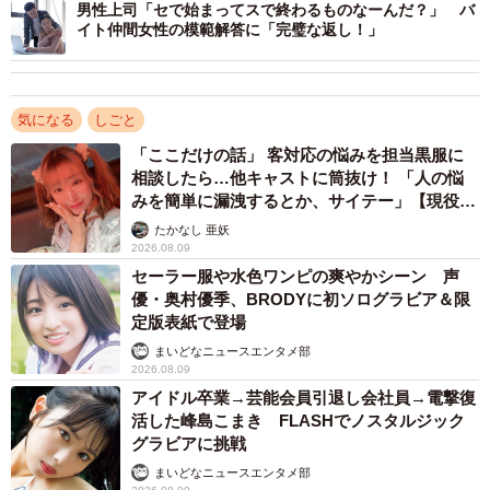
男性上司「セで始まってスで終わるものなーんだ？」 バ
イト仲間女性の模範解答に「完璧な返し！」
気になる
しごと
「ここだけの話」 客対応の悩みを担当黒服に
相談したら…他キャストに筒抜け！ 「人の悩
みを簡単に漏洩するとか、サイテー」【現役キ
ャストに取材】
たかなし 亜妖
2026.08.09
セーラー服や水色ワンピの爽やかシーン 声
優・奥村優季、BRODYに初ソログラビア＆限
定版表紙で登場
まいどなニュースエンタメ部
2026.08.09
アイドル卒業→芸能会員引退し会社員→電撃復
活した峰島こまき FLASHでノスタルジック
グラビアに挑戦
まいどなニュースエンタメ部