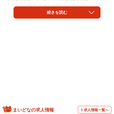
「石突き」と呼ばれる部分に通され、長さは5センチ弱。
続きを読む
モンベルの広報担当者によると、同社の折りたたみ傘シ
リーズには必ずついており、傘を吊るして乾かせるほか、
持ち歩くときに指やカラビナに引っ掛けることもできま
す。
ヘビーユーザーらの評判を調べると「モンベルの傘の先
端ループは秀逸」「サッと持てる」「傘が濡れていても指
で引っ掛けて持ち運べる」「ループ持ちやすい」「ループ
があるから持ち運びに便利」「引っ掛けて干しやすい」な
どの感想が。
まいどなの求人情報
求人情報一覧へ