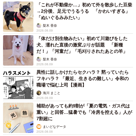
「これが不動柴か…」初めて外を散歩した豆柴
→2分後、足元でうるうる 「かわいすぎる」
「ぬいぐるみみたい」
梨木 香奈
2026.08.09
「体だけ別生物みたい」初めて川遊びをした
犬、濡れた直後の激変ぶりが話題 「新種
だ！」「河童だ」「毛刈りされたあとの羊」
梨木 香奈
2026.08.09
異性に話しかけたらセクハラ？ 黙っていたら
フキハラ？ 「最近、生きるの難しい」令和の
職場で悩む上司【漫画】
海川 まこと
2026.08.09
補助があっても約9割が「夏の電気・ガス代は
重い」と回答…猛暑でも「冷房を控える」人が
7割超に
まいどなデータ
2026.08.08