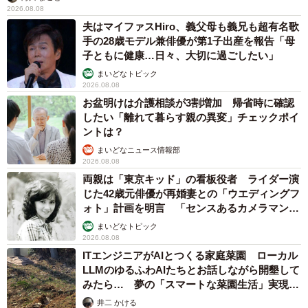
2026.08.08
夫はマイファスHiro、義父母も義兄も超有名歌
手の28歳モデル兼俳優が第1子出産を報告「母
子ともに健康…日々、大切に過ごしたい」
まいどなトピック
2026.08.08
お盆明けは介護相談が3割増加 帰省時に確認
したい「離れて暮らす親の異変」チェックポイ
ントは？
まいどなニュース情報部
2026.08.08
両親は「東京キッド」の看板役者 ライダー演
じた42歳元俳優が再婚妻との「ウエディングフ
ォト」計画を明言 「センスあるカメラマン求
む」
まいどなトピック
2026.08.08
ITエンジニアがAIとつくる家庭菜園 ローカル
LLMのゆるふわAIたちとお話しながら開墾して
みたら… 夢の「スマートな菜園生活」実現な
るか
井二 かける