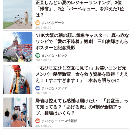
正直しんどい夏のレジャーランキング、3位
「帰省」、2位「バーベキュー」を抑えた1位
は？
まいどなデータ
2026.08.09
NHK大阪の朝の顔…気象キャスター、真っ赤な
ワンピで「愛の不時着」観劇 三山凌輝さんら
ポスターと記念撮影
まいどなトピック
2026.08.09
「右ひじ左ひじ交互に見て♪」お笑いコンビ元
メンバー髪型激変 命を救う資格を取得「ええ
え！！すごすぎます！」→本名も明らかに
まいどなメディア
2026.08.09
帰省は控えても感謝は届けたい…「お盆玉」っ
て知ってる？「あげる派」の4割が金額アッ
プ、相場はいくら？
まいどなニュース情報部
2026.08.09