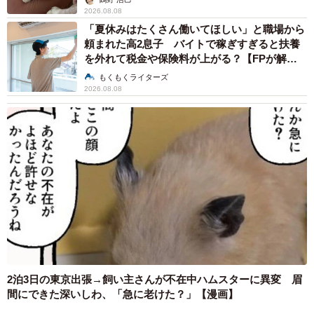
2026.08.08
「夏休みはたくさん働いてほしい」と職場から
頼まれた高2息子 バイトで稼ぎすぎると扶養
を外れて税金や保険料が上がる？【FPが解
説】
もくもくライターズ
2026.08.08
2泊3日の東京出張→飼い主さんが不在中ハムスターに異変 眉
間にできた深いしわ、「急に老けた？」【漫画】