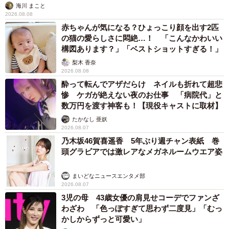
海川 まこと
2026.08.08
赤ちゃんが気になる？ひょっこり顔を出す2匹
の猫の愛らしさに悶絶…！ 「こんなかわいい
構図あります？」「ベストショットすぎる！」
梨木 香奈
2026.08.08
酔って転んでアザだらけ ネイルも折れて超悲
惨 ケガが絶えない夜のお仕事 「病院代」と
数万円を渡す神客も！【現役キャストに取材】
たかなし 亜妖
2026.08.07
乃木坂46賀喜遥香 5年ぶり週チャン表紙 巻
頭グラビアでは激レアなメガネルームウエア姿
まいどなニュースエンタメ部
2026.08.07
3児の母 43歳女優の肩見せコーデでファンざ
わざわ 「色っぽすぎて思わず二度見」「むっ
かしからずっと可愛い」