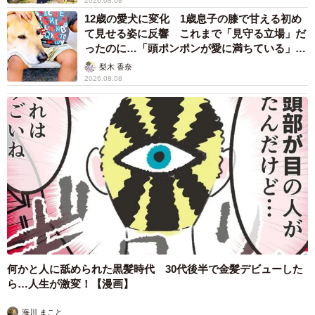
2026.08.08
12歳の愛犬に変化 1歳息子の膝で甘える初め
て見せる姿に反響 これまで「見守る立場」だ
ったのに…「頭ポンポンが愛に満ちている」
「尊…」
梨木 香奈
2026.08.08
何かと人に舐められた黒髪時代 30代後半で金髪デビューした
ら…人生が激変！【漫画】
海川 まこと