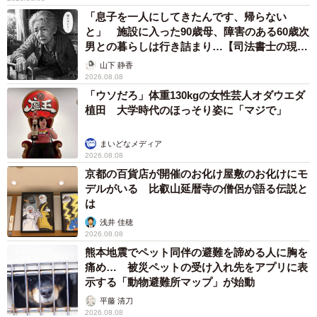
「息子を一人にしてきたんです、帰らない
と」 施設に入った90歳母、障害のある60歳次
男との暮らしは行き詰まり…【司法書士の現場
から】
山下 静香
2026.08.08
「ウソだろ」体重130kgの女性芸人オダウエダ
植田 大学時代のほっそり姿に「マジで」
まいどなメディア
2026.08.08
京都の百貨店が開催のお化け屋敷のお化けにモ
デルがいる 比叡山延暦寺の僧侶が語る伝説と
は
浅井 佳穂
2026.08.08
熊本地震でペット同伴の避難を諦める人に胸を
痛め… 被災ペットの受け入れ先をアプリに表
示する「動物避難所マップ」が始動
平藤 清刀
2026.08.08