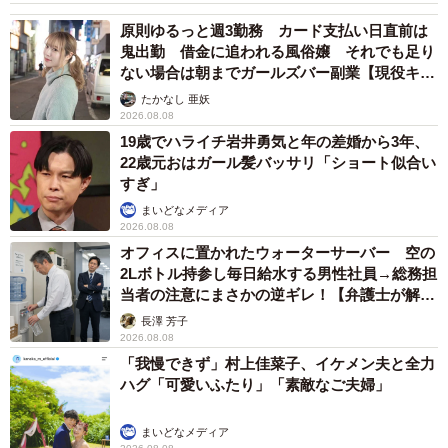
原則ゆるっと週3勤務 カード支払い日直前は
鬼出勤 借金に追われる風俗嬢 それでも足り
ない場合は朝までガールズバー副業【現役キャ
ストに取材】
たかなし 亜妖
2026.08.08
19歳でハライチ岩井勇気と年の差婚から3年、
22歳元おはガール髪バッサリ「ショート似合い
すぎ」
まいどなメディア
2026.08.08
オフィスに置かれたウォーターサーバー 空の
2Lボトル持参し毎日給水する男性社員→総務担
当者の注意にまさかの逆ギレ！【弁護士が解
説】
長澤 芳子
2026.08.08
「我慢できず」村上佳菜子、イケメン夫と全力
ハグ「可愛いふたり」「素敵なご夫婦」
まいどなメディア