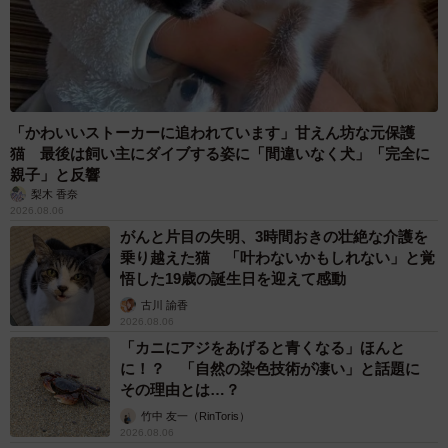
「かわいいストーカーに追われています」甘えん坊な元保護
猫 最後は飼い主にダイブする姿に「間違いなく犬」「完全に
親子」と反響
梨木 香奈
2026.08.06
がんと片目の失明、3時間おきの壮絶な介護を
乗り越えた猫 「叶わないかもしれない」と覚
悟した19歳の誕生日を迎えて感動
古川 諭香
2026.08.06
「カニにアジをあげると青くなる」ほんと
に！？ 「自然の染色技術が凄い」と話題に
その理由とは…？
竹中 友一（RinToris）
2026.08.06