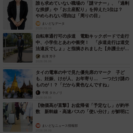
誰も求めていない職場の「謎マナー」、「過剰
な挨拶」や「お土産配り」を抑えた1位は？
やめられない理由は「周りの目」
まいどなデータ
2026.08.06
自転車通行可の歩道 電動キックボードで走行
中、小学生とあわや衝突！ 「歩道走行は道交
法違反でしょ」と指摘されました【弁護士が解
説】
長澤 芳子
2026.08.06
タイの電車の中で見た優先席のマーク 子ど
も、妊娠、けが人、お年寄り… 一つだけ謎の
ものが！？「だから黄色なんですね」
中将 タカノリ
2026.08.06
【物価高が直撃】お盆帰省「予定なし」が約半
数 新幹線・高速バスの「使い分け」が鮮明に
まいどなニュース情報部
2026.08.06