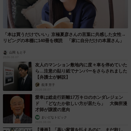
が、そこがまた愛おしいとも思います」
病院を頑張ったアーロくんには、しっかりお楽しみも待っ
ていました。
「本は買うだけでいい」京極夏彦さんの言葉に共感した女性→
リビングの本棚に140冊を積読 「家に自分だけの本屋さん」
「帰宅後は、いつもより少し多めにご褒美のおやつをあげ
山岡 もと子
ました。食べ終わると、ベッドで爆睡していましたね」
2026.08.07
友人のマンション敷地内に度々車を停めていた
夜には“完全復活”したというアーロくん。これからも元気い
ら…注意の貼り紙でナンバーをさらされました
【弁護士が解説】
っぱい、愛らしい姿をたくさん見せてくれることでしょ
長澤 芳子
う。
2026.08.07
愛車は総走行距離17万キロのホンダレジェン
ド 「どなたか欲しい方が居たら」 大御所漫
才師が譲渡の意向
まいどなトピック
2026.08.06
【漫画】「高い家賃を払えるのに、まだ欲し