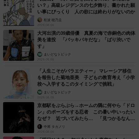
い？」高級レジデンスの七夕飾り、書かれた願
い事にびっくり 人の欲には終わりがないのか
松波 穂乃圭
2026.08.06
大河出演の39歳俳優 真夏の海で赤銅色の肉体
美を連投 「バッキバキだな」「ばり渋いで
す」
まいどなトピック
2026.08.06
「人生こそがバラエティー」 マレーシア移住
を報告した菊地亜美 子どもの教育考え「小学
校へ入学するこのタイミングで挑戦」
まいどなトピック
2026.08.06
京都駅をぶらぶら→ホームの隅に何やら「ドロ
ン」のポーズをする忍者 この暑い中いったい
なぜ？ 近づいてみたら… 「見つかるなんて
未熟」
中将 タカノリ
2026.08.06