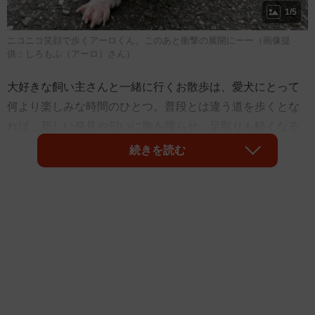
1/5
ニコニコ笑顔で歩くアーロくん。このあと衝撃の展開にーー（画像提
供：しろもふ（アーロ）さん）
大好きな飼い主さんと一緒に行くお散歩は、愛犬にとって
何より楽しみな時間のひとつ。普段とは違う道を歩くとな
れば、新しい発見や匂いに胸を躍らせ、足取りも軽くなる
ものではないでしょうか。しかし、そのワクワクした道の
続きを読む
りの先に、まさかの“試練”が待ち受けていることもあるよう
です。