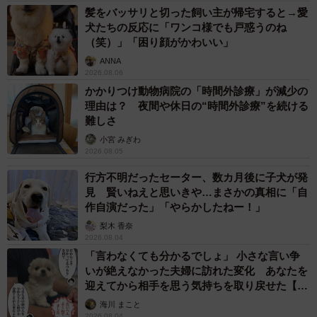
髪をバッサリと切った飼い主が帰宅すると→愛
犬たちの反応に「ワンコ様でも戸惑うのね
（笑）」「困り顔がかわいい」
ANNA
3/5
2026.08.06
かかりつけ動物病院の「時間外診療」が減少の
病院でのワクチン接種を終えて、テンションが下がったアーロくん（画
理由は？ 夜間や休日の“時間外診療”を続ける
像提供：しろもふ（アーロ）さん）
難しさ
小宮 みぎわ
どうやらこの日は病院へ行かなくてはいけなかったようで
2026.08.05
す。さらに注射を打たれ、「何も信じられなくなった」と
行方不明だったセーター、数カ月後に子犬が発
言いたげな、切ない表情を浮かべているのです。
見 賢いねえと思いきや…まさかの真相に「自
作自演だった」「やらかしたねー！」
このビフォーアフター姿に2.5万件を超える“いいね”が集ま
梨木 香奈
2026.08.04
り、「かわいい」「まあそうなるわな」「真顔なっとる」
「言わなくても分かるでしょ」 小さな言い争
「目が虚無」「最後の途方に暮れてる顔が（笑）」「3コマ
いが絶えなかった夫婦に訪れた変化 あなたを
漫画みたい」どの声が寄せられました。
迎えてから相手を思う気持ちを取り戻せた【漫
画】
海川 まこと
2026.08.04