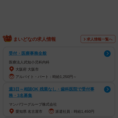
「ルンルンで散歩してたのに狂犬病ワクチン打たれて何も
まいどなの求人情報
求人情報一覧へ
信じられなくなったイヌ」
受付・医療事務全般
そんなコメントとともにXへ投稿された写真が、多くのユー
医療法人武知小児科内科
ザーの注目を集めています。写っているのは、「アーロ」
大阪府 大阪市
くん（9歳・男の子）です。写真には、お散歩中のアーロく
アルバイト・パート：時給1,250円～
んの姿が写っています。ニコニコ笑顔で軽快に歩くアーロ
くん。お散歩を全力で楽しんでいる様子が伝わってきま
週3日～相談OK 残業なし・歯科医院で受付事
す。
務・3名募集
マンパワーグループ株式会社
愛知県 名古屋市
派遣社員：時給1,450円