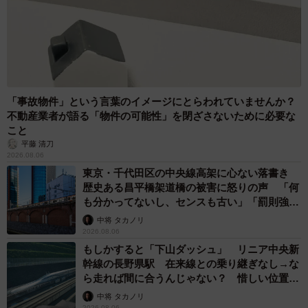
「事故物件」という言葉のイメージにとらわれていませんか？
不動産業者が語る「物件の可能性」を閉ざさないために必要な
こと
平藤 清刀
2026.08.06
東京・千代田区の中央線高架に心ない落書き
歴史ある昌平橋架道橋の被害に怒りの声 「何
も分かってないし、センスも古い」「罰則強化
して」
中将 タカノリ
2026.08.06
もしかすると「下山ダッシュ」 リニア中央新
幹線の長野県駅 在来線との乗り継ぎなし→な
ら走れば間に合うんじゃない？ 惜しい位置関
係が反響
中将 タカノリ
2026.08.06