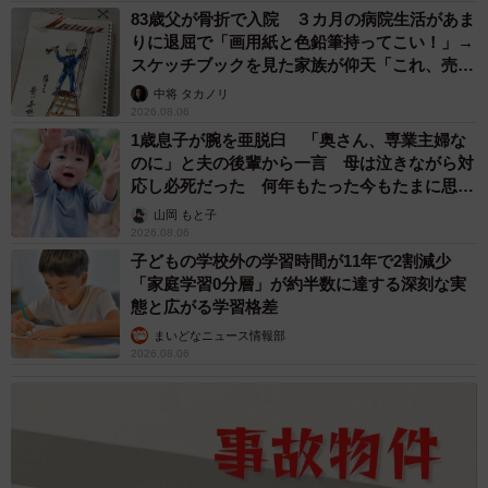
83歳父が骨折で入院 ３カ月の病院生活があま
りに退屈で「画用紙と色鉛筆持ってこい！」→
スケッチブックを見た家族が仰天「これ、売れ
ますよ…」
中将 タカノリ
2026.08.06
1歳息子が腕を亜脱臼 「奥さん、専業主婦な
のに」と夫の後輩から一言 母は泣きながら対
応し必死だった 何年もたった今もたまに思い
出し…
山岡 もと子
2026.08.06
子どもの学校外の学習時間が11年で2割減少
「家庭学習0分層」が約半数に達する深刻な実
態と広がる学習格差
まいどなニュース情報部
2026.08.06