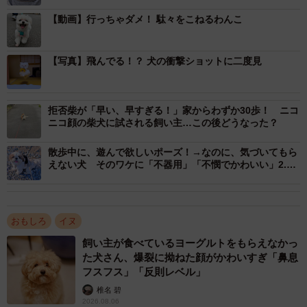
サックからひょっこり顔を出しているアーロくんは、先ほ
【動画】行っちゃダメ！ 駄々をこねるわんこ
どまでの笑顔はどこへやら。お口をきゅっと結び、どこか
遠くを見つめるその瞳からは、すっかりテンションが下が
【写真】飛んでる！？ 犬の衝撃ショットに二度見
ってしまった様子がうかがえます。
拒否柴が「早い、早すぎる！」家からわずか30歩！ ニコ
ニコ顔の柴犬に試される飼い主…この後どうなった？
散歩中に、遊んで欲しいポーズ！→なのに、気づいてもら
えない犬 そのワケに「不器用」「不憫でかわいい」2.6
万人悶絶
おもしろ
イヌ
飼い主が食べているヨーグルトをもらえなかっ
た犬さん、爆裂に拗ねた顔がかわいすぎ「鼻息
フスフス」「反則レベル」
椎名 碧
2026.08.06