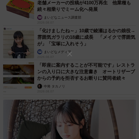
老舗メーカーの投稿が4100万再生 他業種も
続々相乗りでミーム化へ発展
まいどなニュース調査部
2026.08.07
「化けましたね～」10歳で綾瀬はるかの娘役→
雰囲気ガラリの18歳に成長 「メイクで雰囲気
が」「宝塚に入れそう」
まいどなメディア
4/5
2026.08.07
「即座に案内することが不可能です」レストラ
パパに抱っこされて笑みを浮かべるアーロくん（画像提供：しろもふ
ンの入り口に大きな注意書き オートリザーブ
（アーロ）さん）
からの予約を拒否するお断りに賛同者続々
中将 タカノリ
そんなアーロくんですが、普段は「人が大好きで甘えん
2026.08.07
坊」な性格なのだそう。
「家では常に後ろをついてきて、お腹を出してアピールし
たり、散歩中はすれ違う人に『触って』と近寄っていきま
す。ただ、かまってもらえず素通りされると、しばらく立
ち止まって落ち込むんです。かわいそうではあるのです