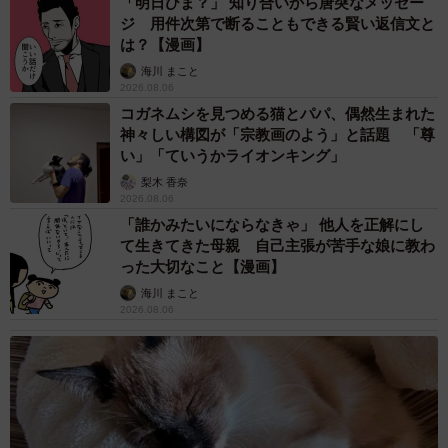
「明日ひま？」 知り合いから唐突なメッセー
ジ 用件次第で断ることもできる賢い返信文と
は？【漫画】
海川 まこと
2026.08.06
コガネムシを見つめる猫とパパ、偶然生まれた
神々しい構図が「宗教画のよう」と話題 「尊
い」「ていうかライオンキング」
梨木 香奈
2026.08.06
「誰かみたいにならなきゃ」 他人を正解にし
て生きてきた母親 自己主張が苦手な娘に教わ
った大切なこと【漫画】
海川 まこと
2026.08.06