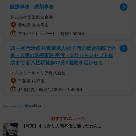
医療事務・調剤事務
株式会社医業総合企画
愛知県 名古屋市
アルバイト・パート：時給1,300円～
20～40代活躍中/派遣求人/松戸市の総合病院で外
来・入院の医療事務 受付・会計からレセプト作
成まで 新八柱駅徒歩12分&経験を活かせる
エムスリーキャリア株式会社
千葉県 松戸市
派遣社員：時給1,400円～1,490円
Sponsored by
2/5
おすすめニュース
軽快に歩くアーロくん（画像提供：しろもふ（アーロ）さん）
【写真】すっかり人間不信に陥ったわんこ
ところが、しばらくすると状況は一変。移動用のリュック