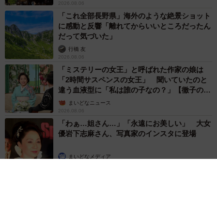
2026.08.06
「これ全部長野県」海外のような絶景ショット
に感動と反響「離れてからいいところだったん
だって気づいた」
行橋 友
2026.08.06
「ミステリーの女王」と呼ばれた作家の娘は
「2時間サスペンスの女王」 聞いていたのと
違う血液型に「私は誰の子なの？」【徹子の部
屋】
まいどなニュース
2026.08.06
「わぁ…姐さん…」「永遠にお美しい」 大女
優岩下志麻さん、写真家のインスタに登場
まいどなメディア
2026.08.05