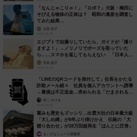
「なんじゃこりゃ！」「ロボ？」大阪・梅田に
そびえる物体の正体は？ 昭和の遺産を調査し
てみた結果…
太田 浩子
2026.08.06
エジプトで自撮りしていたら、ガイドが「撮り
ますよ！」→ノリノリでポーズを取っていた
ら……スマホを返してもらえない 「日本人は
カモ代表かも」「私は6時間で3万円払った」
宮前 晶子
2026.08.06
「LINEのQRコードを添付して」社長をかたる
詐欺メール続々 社員を個人アカウントへ誘導
→最後は不正送金…求められる「だまされる前
提」の対策
井二 かける
2026.08.06
重みも歴史もズッシリ…出雲大社の日本最大級
「大しめ縄」が8年ぶり掛けかえ 伝統の「大
撚り合わせ」が28万回超再生「ほんとに圧巻」
まいどなニュース調査部