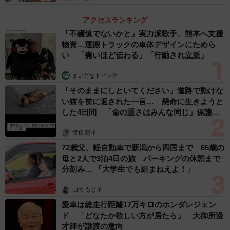
テンションの落差に驚き
飼い主のXユーザー・しろもふ（アーロ）さん
アクセスランキング
（@arlo_0506）によると、撮影当時、好奇心旺盛なアーロ
「不謹慎でないかと」実力派歌手、熊本へ支援
物資…運搬トラックの車体デザインにためら
くんは、普段歩かない道に大喜び。いつもと違う散歩コー
い 「痛いほど伝わる」「行動され立派」
スがうれしかったのか、ルンルン気分で歩いていたそうで
す。
まいどなトピック
「そのままにしといてください」道路で動けな
い猫を前に返された一言… 懸命に生きようと
しかし、その先に待っていたのは、初めて訪れる動物病院
した4日間 「命の重さはみんな同じ」保護団
でした。
体代表の訴え
渡辺 晴子
「何も疑うことなく散歩していたのに、急に動物病院に連
72歳父、軽自動車で新潟から四国まで 65歳の
れてこられ、テンションの落差が凄かったです」と飼い主
母と2人で3泊4日の旅 パーキングの休憩まで
分刻み… 「大学生でも組まねえよ！」
さん。
山岡 もと子
目的地の病院で無事に狂犬病ワクチンを打ったアーロく
愛車は総走行距離17万キロのホンダレジェン
ん。帰りは体が疲れないよう、リュックに入って帰宅する
ド 「どなたか欲しい方が居たら」 大御所漫
才師が譲渡の意向
ことになりました。