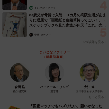
まいどなトピック
「リュックに入った時の表情があまりに人間味が強く、写
83歳父が骨折で入院 ３カ月の病院生活があま
真を撮りました。本当に表情で物事を語るな……と
りに退屈で「画用紙と色鉛筆持ってこい！」→
スケッチブックを見た家族が仰天「これ、売れ
（笑）。申し訳なさを感じながらも、表情で自分の感情を
ますよ…」
ここまで伝えられるのは流石だなと感心もしました」
中将 タカノリ
６位以降を見る
帰宅後はご褒美で完全復活！
まいどなファミリー
（新着記事順）
森岡 浩
ハイヒール・リンゴ
大江 篤
姓氏研究家
漫才師
園田学園女子大学学長
もっと見る
「国産マッチでもバズりたい」願いかなった！