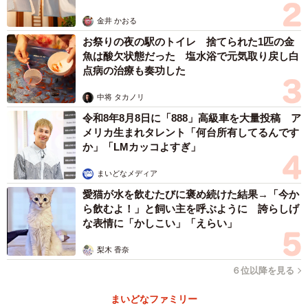
金井 かおる
お祭りの夜の駅のトイレ 捨てられた1匹の金
魚は酸欠状態だった 塩水浴で元気取り戻し白
点病の治療も奏功した
中将 タカノリ
令和8年8月8日に「888」高級車を大量投稿 ア
メリカ生まれタレント「何台所有してるんです
か」「LMカッコよすぎ」
まいどなメディア
愛猫が水を飲むたびに褒め続けた結果→「今か
ら飲むよ！」と飼い主を呼ぶように 誇らしげ
な表情に「かしこい」「えらい」
梨木 香奈
６位以降を見る
まいどなファミリー