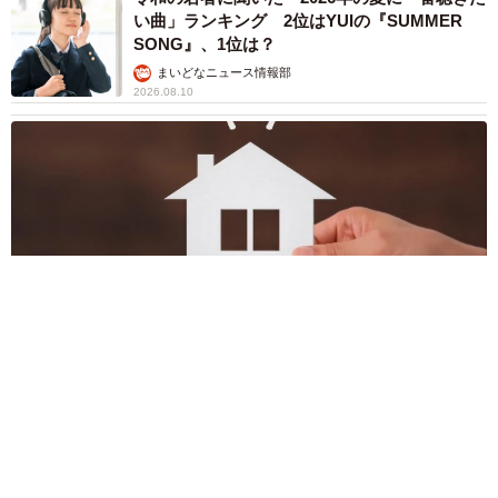
い曲」ランキング 2位はYUIの『SUMMER
SONG』、1位は？
まいどなニュース情報部
2026.08.10
「事故物件」でもちゃんと売れます 10年ほど前に購入した戸
建て、買い手はつく？ 「売れる物件」へと再生する3つのステ
ップ 専門家が解説
平藤 清刀
2026.08.10