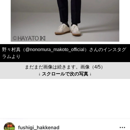
野々村真（@nonomura_makoto_official）さんのインスタグ
ラムより
まだまだ画像は続きます。画像（4/5）
↓ スクロールで次の写真 ↓