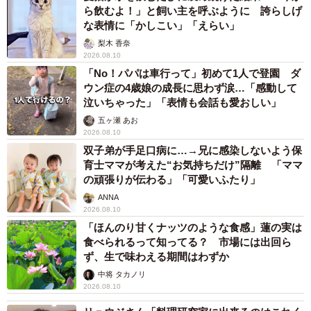
ら飲むよ！」と飼い主を呼ぶように 誇らしげ
な表情に「かしこい」「えらい」
梨木 香奈
2026.08.10
「No！パパは車行って」初めて1人で登園 ダ
ウン症の4歳娘の成長に思わず涙…「感動して
泣いちゃった」「表情も会話も愛おしい」
五ヶ瀬 あお
2026.08.10
双子弟が手足口病に…→兄に感染しないよう保
育士ママが考えた“お気持ちだけ”隔離 「ママ
の頑張りが伝わる」「可愛いふたり」
ANNA
2026.08.10
「ほんのり甘くナッツのような食感」蓮の実は
食べられるって知ってる？ 市場には出回ら
ず、生で味わえる期間はわずか
中将 タカノリ
2026.08.10