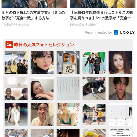
８月のロト6はこの方法で買え!!６つの
【昭和43年以前生まれはロト６この数
数字が『完全一致』する方法
字を買うべき】6つの数字が「完全一
致」する方...
PR(株式会社MURA)
PR(株式会社MURA)
Recommended by
昨日の人気フォトセレクション