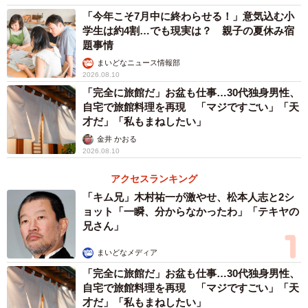
「今年こそ7月中に終わらせる！」意気込む小
学生は約4割…でも現実は？ 親子の夏休み宿
題事情
まいどなニュース情報部
2026.08.10
「完全に旅館だ」お盆も仕事…30代独身男性、
自宅で旅館料理を再現 「マジですごい」「天
才だ」「私もまねしたい」
金井 かおる
2026.08.10
アクセスランキング
「キム兄」木村祐一が激やせ、松本人志と2シ
ョット「一瞬、分からなかったわ」「テキヤの
兄さん」
まいどなメディア
「完全に旅館だ」お盆も仕事…30代独身男性、
自宅で旅館料理を再現 「マジですごい」「天
才だ」「私もまねしたい」