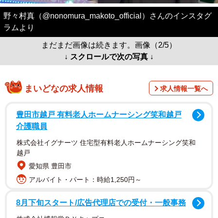
野々村真（@nonomura_makoto_official）さんのインスタグ
ラムより
まだまだ画像は続きます。画像（2/5）
↓ スクロールで次の写真 ↓
まいどなの求人情報
求人情報一覧へ
豊田市越戸 有料老人ホームナーシング笑和越戸
介護職員
株式会社イグナーツ 住宅型有料老人ホームナーシング笑和
越戸
愛知県 豊田市
アルバイト・パート：時給1,250円～
8月下旬スタート/広告代理店での受付・一般事務