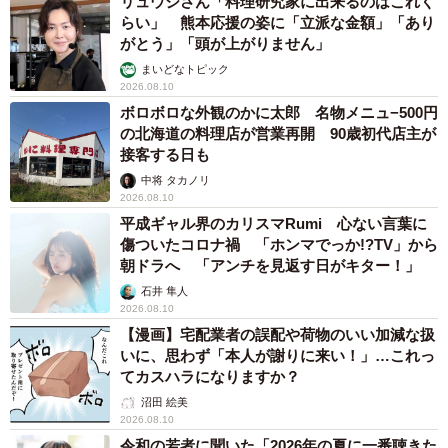
リュウジさん「料理研究家に出来るのはこれく
らい」 熊本応援の姿に「立派な金額」「あり
がとう」「頭が上がりません」
まいどなトピック
2026.08.10
ボロボロな外観のかに太郎 名物メニュ−500円
の北海道の料理店が営業再開 90歳初代店主が
接客する日も
中将 タカノリ
2026.08.10
平成ギャル界のカリスマRumi 心ない言葉に
傷ついたコロナ禍 「ホンマでっか!?TV」から
朝ドラへ 「アンチを見返す日がキター！」
石井 隼人
2026.08.10
【漫画】宅配業者の誤配や荷物のいい加減な扱
いに、思わず「本人が謝りに来い！」…これっ
てカスハラになりますか？
沼田 絵美
2026.08.10
令和の若者に聞いた「2026年の夏に一番聴きた