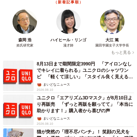
（新着記事順）
森岡 浩
ハイヒール・リンゴ
大江 篤
姓氏研究家
漫才師
園田学園女子大学学長
もっと見る
8月13日まで期間限定3990円 「アイロンなし
でキレイに着られる」ユニクロのシャツワン
ピ 「軽くて涼しい」「スタイル良く見える」
の声
まいどなニュース
2026.08.10
ユニクロ「エアリズム3Dマスク」が8月10日よ
り再販売 「ずっと再販を願ってて」「本当に
助かります！」購入者から喜びの声
まいどなニュース
2026.08.10
猫が突然の「理不尽パンチ」！ 笑顔の兄犬を