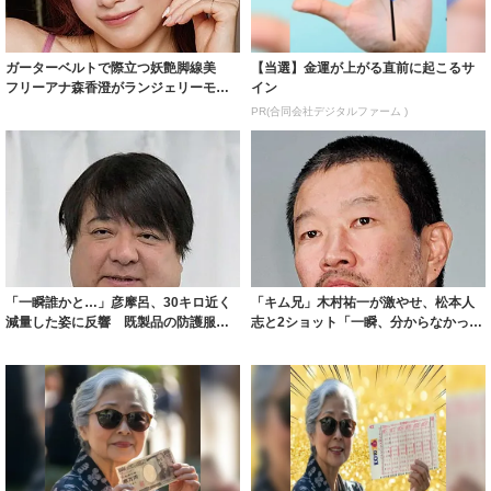
ガーターベルトで際立つ妖艶脚線美
【当選】金運が上がる直前に起こるサ
フリーアナ森香澄がランジェリーモデ
イン
ルに ｢PE...
PR(合同会社デジタルファーム )
「一瞬誰かと…」彦摩呂、30キロ近く
「キム兄」木村祐一が激やせ、松本人
減量した姿に反響 既製品の防護服が
志と2ショット「一瞬、分からなかった
着られると...
わ」「テキ...