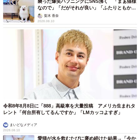
襲った爆笑ハプニングにSNS沸く 「まぁ猫様
なので」「だがそれが良い」「ふたりともかわ
いいね」
梨木 香奈
2026.08.10
令和8年8月8日に「888」高級車を大量投稿 アメリカ生まれタ
レント「何台所有してるんですか」「LMカッコよすぎ」
まいどなメディア
2026.08.10
愛猫が水を飲むたびに褒め続けた結果→「今か