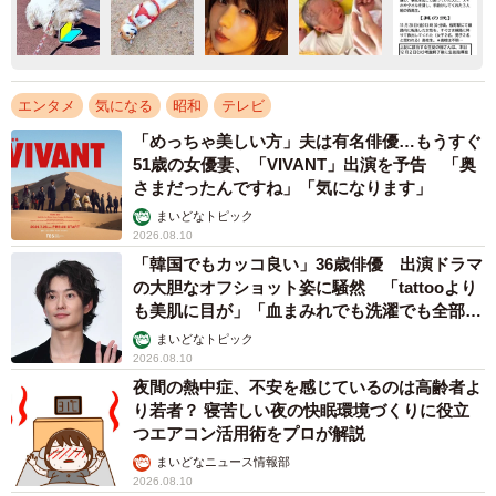
エンタメ
気になる
昭和
テレビ
「めっちゃ美しい方」夫は有名俳優…もうすぐ
51歳の女優妻、「VIVANT」出演を予告 「奥
さまだったんですね」「気になります」
まいどなトピック
2026.08.10
「韓国でもカッコ良い」36歳俳優 出演ドラマ
の大胆なオフショット姿に騒然 「tattooより
も美肌に目が」「血まみれでも洗濯でも全部か
っこいい」
まいどなトピック
2026.08.10
夜間の熱中症、不安を感じているのは高齢者よ
り若者？ 寝苦しい夜の快眠環境づくりに役立
つエアコン活用術をプロが解説
まいどなニュース情報部
2026.08.10