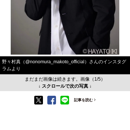
野々村真（@nonomura_makoto_official）さんのインスタグ
ラムより
まだまだ画像は続きます。画像（1/5）
↓ スクロールで次の写真 ↓
記事を読む