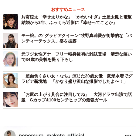
おすすめニュース
片寄涼太「幸せ太りかな」「かわいすぎ」土屋太鳳と電撃
結婚から3年、ふっくら近影に「幸せってことか」
モー娘。の“グラビアクイーン”牧野真莉愛が衝撃的な「パ
ンティーテックス」姿を披露
元フジ女性アナ フリー転身後初の雑誌登場 清楚な装い
で34歳の美貌を撮り下ろし
「超面倒くさい女・なち」演じた20歳女優 変形水着でグ
ラビア新境地 「かなり盛り沢山な撮影でしたよ〜！」
「お尻の上がり具合に注目してね」 大河ドラマ出演で話
題 Gカップ&100センチヒップの最強ガール