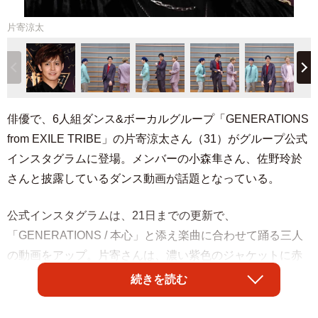
片寄涼太
俳優で、6人組ダンス&ボーカルグループ「GENERATIONS
from EXILE TRIBE」の片寄涼太さん（31）がグループ公式
インスタグラムに登場。メンバーの小森隼さん、佐野玲於
さんと披露しているダンス動画が話題となっている。
公式インスタグラムは、21日までの更新で、
「GENERATIONS / 本心」と添え楽曲に合わせて踊る三人
の動画をアップ。片寄さんは、濃い紫色のジャケットに赤
いシャツを組み合わせた衣装でパフォーマンスをしてい
続きを読む
る。