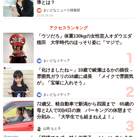
準とは？
まいどなニュース情報部
2026.08.08
アクセスランキング
「ウソだろ」体重130kgの女性芸人オダウエダ
植田 大学時代のほっそり姿に「マジで」
まいどなメディア
「化けましたね～」10歳で綾瀬はるかの娘役→
雰囲気ガラリの18歳に成長 「メイクで雰囲気
が」「宝塚に入れそう」
まいどなメディア
72歳父、軽自動車で新潟から四国まで 65歳の
母と2人で3泊4日の旅 パーキングの休憩まで
分刻み… 「大学生でも組まねえよ！」
山岡 もと子