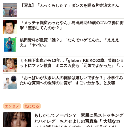
【写真】「ふっくらした？」ダンスを踊る片寄涼太さん
「メッチャ顔変わったやん」島田紳助69歳のゴルフ姿に衝
撃「整形してんのか？」
桃田賢斗が激変「誰？」「なんでハゲてんの」「えええ
え」「ヤバい」
くも膜下出血から13年…「globe」KEIKO52歳、笑顔ショ
ットにファン歓喜 ミニスカ姿も「元気でよかった」「変
わらず美人」
「おっぱいが大きい人の聴診は嬉しいですか？」小学生み
たいな質問への医師の回答が「すごい分かる」と反響
エンタメ
気になる
もしかしてノーパン？ 素肌に黒ストッキング
とハイレグ ちとせよしの写真集「 大胆なカ