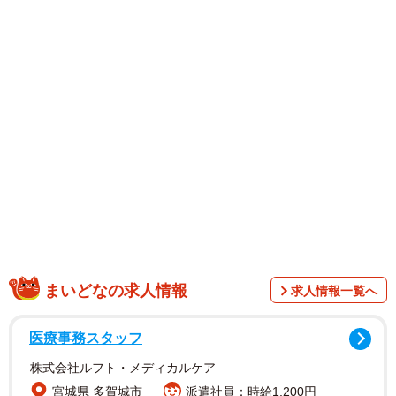
2023年の1月1日に女優の土屋太鳳さんとの電撃結婚を発表
していた片寄さん。最新ショットでは少々ふくよかな印象
も加わり、SNSでは、「かわいすぎ、、、」「涼太くん
が！」「涼太最後いい感じに終わらせた笑笑」「ヨセさ
ん、最後」「ヨセさんwww」「涼太さん太ったかな。幸せ
太りかな」「片寄くんふっくらした？」「幸せってこと
か」「可愛いが大渋滞」などのコメントがあった。
まいどなの求人情報
求人情報一覧へ
医療事務スタッフ
株式会社ルフト・メディカルケア
宮城県 多賀城市
派遣社員：時給1,200円