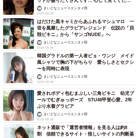
ットが盛りだくさんです… 心して見てくださ
い」
まいどなニュースエンタメ部
2026.08.08
はだけた黒キャミからあふれるマシュマロ 一
世を風靡したグラビアレジェンド 伝説の「貝
殻ビキニ」から「サンゴNUDE」へ
まいどなニュースエンタメ部
2026.08.08
韓国グラドルの第一人者ピョ・ウンジ メイド
風シャツで胸の下がちらり 愛らしさとセクシ
ーを同時に表現
まいどなニュースエンタメ部
2026.08.08
愛されボディ包むまぶしい三角ビキニ 幼児プ
ールでむぎゅっポーズ STU48甲斐心愛、2年
ぶり水着グラビア
まいどなニュースエンタメ部
2026.08.08
ネット通販で「運営者情報」を見る人は約8
割 信頼できるサイト・怪しいサイトの判断基