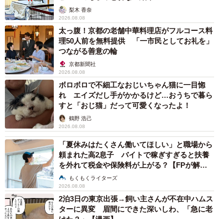
梨木 香奈
2026.08.08
太っ腹！京都の老舗中華料理店がフルコース料
理50人前を無料提供 「一市民としてお礼を」
つながる善意の輪
京都新聞社
2026.08.08
ボロボロで不細工なおじいちゃん猫に一目惚
れ エイズだし手がかかるけど…おうちで暮ら
すと「おじ猫」だって可愛くなったよ！
鶴野 浩己
2026.08.08
「夏休みはたくさん働いてほしい」と職場から
頼まれた高2息子 バイトで稼ぎすぎると扶養
を外れて税金や保険料が上がる？【FPが解
説】
もくもくライターズ
2026.08.08
2泊3日の東京出張→飼い主さんが不在中ハムス
ターに異変 眉間にできた深いしわ、「急に老