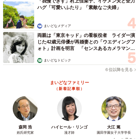
「我慢できず」村上佳菜子、イケメン夫と全力
ハグ「可愛いふたり」「素敵なご夫婦」
まいどなメディア
両親は「東京キッド」の看板役者 ライダー演
じた42歳元俳優が再婚妻との「ウエディングフ
ォト」計画を明言 「センスあるカメラマン求
む」
まいどなトピック
６位以降を見る
まいどなファミリー
（新着記事順）
森岡 浩
ハイヒール・リンゴ
大江 篤
姓氏研究家
漫才師
園田学園女子大学学長