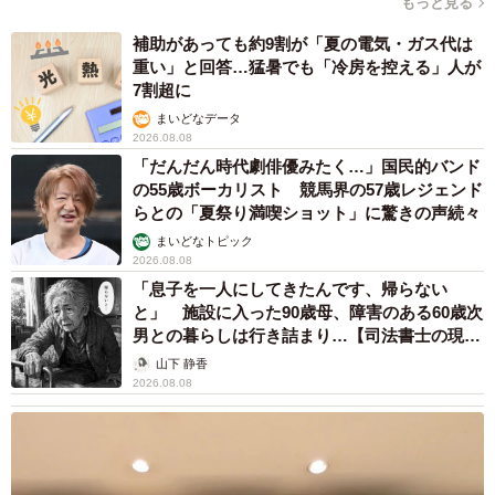
もっと見る
補助があっても約9割が「夏の電気・ガス代は
重い」と回答…猛暑でも「冷房を控える」人が
7割超に
まいどなデータ
2026.08.08
「だんだん時代劇俳優みたく…」国民的バンド
の55歳ボーカリスト 競馬界の57歳レジェンド
らとの「夏祭り満喫ショット」に驚きの声続々
まいどなトピック
2026.08.08
「息子を一人にしてきたんです、帰らない
と」 施設に入った90歳母、障害のある60歳次
男との暮らしは行き詰まり…【司法書士の現場
から】
山下 静香
2026.08.08