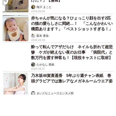
けた？」【漫画】
海川 まこと
2026.08.08
赤ちゃんが気になる？ひょっこり顔を出す2匹
の猫の愛らしさに悶絶…！ 「こんなかわいい
構図あります？」「ベストショットすぎる！」
梨木 香奈
2026.08.08
酔って転んでアザだらけ ネイルも折れて超悲
惨 ケガが絶えない夜のお仕事 「病院代」と
数万円を渡す神客も！【現役キャストに取材】
たかなし 亜妖
2026.08.07
乃木坂46賀喜遥香 5年ぶり週チャン表紙 巻
頭グラビアでは激レアなメガネルームウエア姿
まいどなニュースエンタメ部
2026.08.07