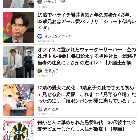
たかなし 亜妖
2026.08.08
19歳でハライチ岩井勇気と年の差婚から3年、
22歳元おはガール髪バッサリ「ショート似合い
すぎ」
まいどなメディア
2026.08.08
オフィスに置かれたウォーターサーバー 空の
2Lボトル持参し毎日給水する男性社員→総務担
当者の注意にまさかの逆ギレ！【弁護士が解
説】
長澤 芳子
2026.08.08
12歳の愛犬に変化 1歳息子の膝で甘える初め
て見せる姿に反響 これまで「見守る立場」だ
ったのに…「頭ポンポンが愛に満ちている」
「尊…」
梨木 香奈
2026.08.08
何かと人に舐められた黒髪時代 30代後半で金
髪デビューしたら…人生が激変！【漫画】