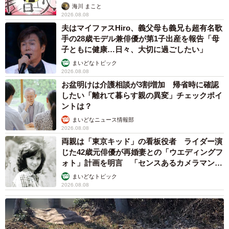
海川 まこと
2026.08.08
夫はマイファスHiro、義父母も義兄も超有名歌
手の28歳モデル兼俳優が第1子出産を報告「母
子ともに健康…日々、大切に過ごしたい」
まいどなトピック
2026.08.08
お盆明けは介護相談が3割増加 帰省時に確認
したい「離れて暮らす親の異変」チェックポイ
ントは？
まいどなニュース情報部
2026.08.08
両親は「東京キッド」の看板役者 ライダー演
じた42歳元俳優が再婚妻との「ウエディングフ
ォト」計画を明言 「センスあるカメラマン求
む」
まいどなトピック
2026.08.08