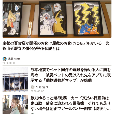
京都の百貨店が開催のお化け屋敷のお化けにモデルがいる 比
叡山延暦寺の僧侶が語る伝説とは
浅井 佳穂
2026.08.08
熊本地震でペット同伴の避難を諦める人に胸を
痛め… 被災ペットの受け入れ先をアプリに表
示する「動物避難所マップ」が始動
平藤 清刀
2026.08.08
原則ゆるっと週3勤務 カード支払い日直前は
鬼出勤 借金に追われる風俗嬢 それでも足り
ない場合は朝までガールズバー副業【現役キャ
ストに取材】