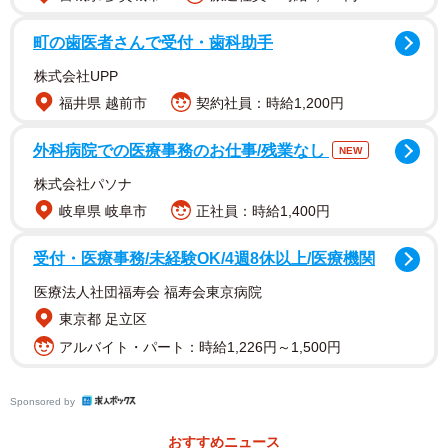
町の歯医者さんで受付・歯科助手
片寄さんは、1994年8月29日生まれ、大阪府出身。2012年
株式会社UPP
の11月に、GENERATIONS from EXILE TRIBEのボーカル
福井県 越前市
契約社員：時給1,200円
としてメジャーデビュー。14年には、TVドラマ「GTO」
（フジテレビ）で俳優デビューを果たした。出演作品には
外科病院での医療事務のお仕事/残業なし
NEW
19年「3年A組 ―今から皆さんは、人質です―」（日本テレ
株式会社パソナ
ビ）や20年「病室で念仏を唱えないでください」（TBS）
岐阜県 岐阜市
正社員：時給1,400円
などがある。
受付・医療事務/未経験OK/4週8休以上/医療機関
医療法人社団福寿会 福寿会東京病院
東京都 足立区
アルバイト・パート：時給1,226円～1,500円
Sponsored by
おすすめニュース