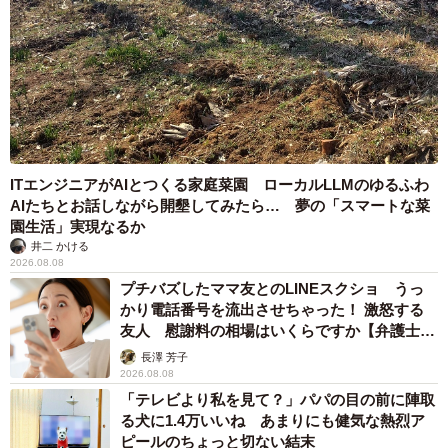
ITエンジニアがAIとつくる家庭菜園 ローカルLLMのゆるふわ
AIたちとお話しながら開墾してみたら… 夢の「スマートな菜
園生活」実現なるか
井二 かける
2026.08.08
プチバズしたママ友とのLINEスクショ うっ
かり電話番号を流出させちゃった！ 激怒する
友人 慰謝料の相場はいくらですか【弁護士が
解説】
長澤 芳子
2026.08.08
「テレビより私を見て？」パパの目の前に陣取
る犬に1.4万いいね あまりにも健気な熱烈ア
ピールのちょっと切ない結末