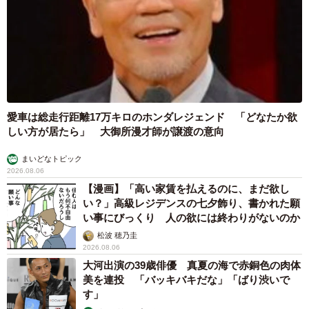
京都駅をぶらぶら→ホームの隅に何やら「ドロ
ン」のポーズをする忍者 この暑い中いったい
なぜ？ 近づいてみたら… 「見つかるなんて
未熟」
中将 タカノリ
2026.08.06
「明日ひま？」 知り合いから唐突なメッセー
ジ 用件次第で断ることもできる賢い返信文と
は？【漫画】
海川 まこと
2026.08.06
飼い主が食べているヨーグルトをもらえなかっ
た犬さん、爆裂に拗ねた顔がかわいすぎ「鼻息
フスフス」「反則レベル」
椎名 碧
2026.08.06
コガネムシを見つめる猫とパパ、偶然生まれた
神々しい構図が「宗教画のよう」と話題 「尊
い」「ていうかライオンキング」
梨木 香奈
2026.08.06