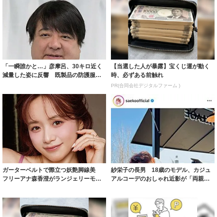
「一瞬誰かと…」彦摩呂、30キロ近く
【当選した人が暴露】宝くじ運が動く
減量した姿に反響 既製品の防護服が
時、必ずある前触れ
着られると...
PR(合同会社デジタルファーム )
ガーターベルトで際立つ妖艶脚線美
紗栄子の長男 18歳のモデル、カジュ
フリーアナ森香澄がランジェリーモデ
アルコーデのおしゃれ近影が「両親の
ルに ｢PE...
いいとこ取...