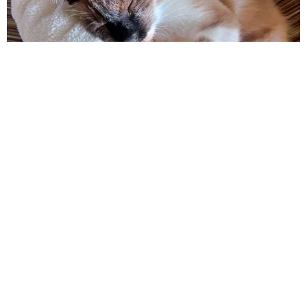
自転車通行可の歩道 電動キックボードで走行
中、小学生とあわや衝突！ 「歩道走行は道交
法違反でしょ」と指摘されました【弁護士が解
説】
長澤 芳子
2026.08.06
タイの電車の中で見た優先席のマーク 子ど
も、妊娠、けが人、お年寄り… 一つだけ謎の
ものが！？「だから黄色なんですね」
中将 タカノリ
2026.08.06
【物価高が直撃】お盆帰省「予定なし」が約半
数 新幹線・高速バスの「使い分け」が鮮明に
まいどなニュース情報部
2026.08.06
83歳父が骨折で入院 ３カ月の病院生活があま
りに退屈で「画用紙と色鉛筆持ってこい！」→
スケッチブックを見た家族が仰天「これ、売れ
ますよ…」
中将 タカノリ