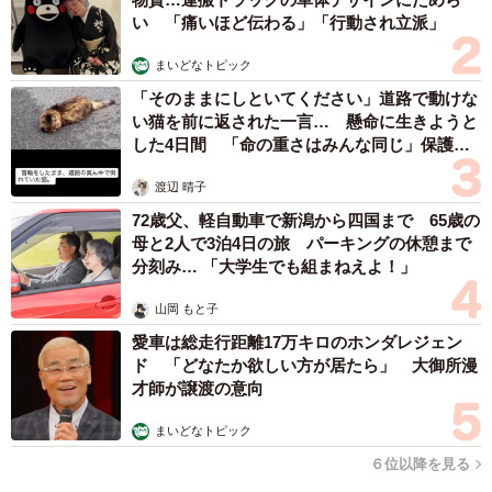
まいどなファミリー
（新着記事順）
森岡 浩
ハイヒール・リンゴ
大江 篤
姓氏研究家
漫才師
園田学園女子大学学長
もっと見る
世界一周中に3度も出会った運命的カップル
口では言えない「ジョージアの熱い夜」に「も
うやめぇや！」藤井が猛ツッコミ連発【新婚さ
ん】
まいどなニュース
2026.08.07
「本は買うだけでいい」京極夏彦さんの言葉に