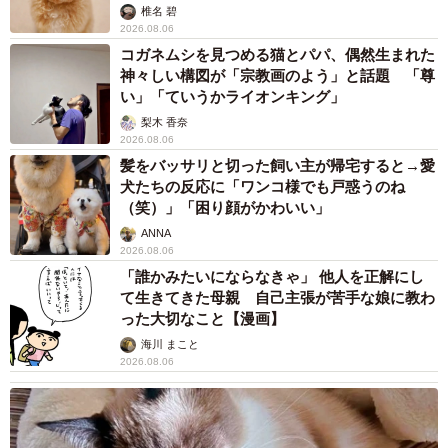
「かわいいストーカーに追われています」甘えん坊な元保護
猫 最後は飼い主にダイブする姿に「間違いなく犬」「完全に
親子」と反響
梨木 香奈
2026.08.06
がんと片目の失明、3時間おきの壮絶な介護を
乗り越えた猫 「叶わないかもしれない」と覚
悟した19歳の誕生日を迎えて感動
古川 諭香
2026.08.06
「カニにアジをあげると青くなる」ほんと
に！？ 「自然の染色技術が凄い」と話題に
その理由とは…？
竹中 友一（RinToris）
2026.08.06
誰も求めていない職場の「謎マナー」、「過剰
な挨拶」や「お土産配り」を抑えた1位は？
やめられない理由は「周りの目」
まいどなデータ
2026.08.06