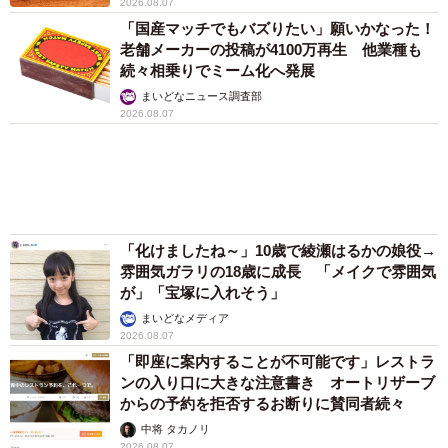
アクセスランキング
「化けましたね～」10歳で綾瀬はるかの娘役→
雰囲気ガラリの18歳に成長 「メイクで雰囲気
が」「宝塚に入れそう」
まいどなメディア
「不謹慎でないかと」実力派歌手、熊本へ支援
物資…運搬トラックの車体デザインにためら
い 「痛いほど伝わる」「行動され立派」
まいどなトピック
「そのままにしといてください」道路で動けな
い猫を前に返された一言… 懸命に生きようと
した4日間 「命の重さはみんな同じ」保護団