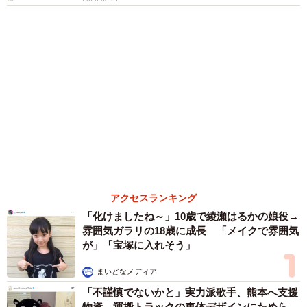
体代表の訴え
渡辺 晴子
72歳父、軽自動車で新潟から四国まで 65歳の
母と2人で3泊4日の旅 パーキングの休憩まで
分刻み… 「大学生でも組まねえよ！」
山岡 もと子
愛車は総走行距離17万キロのホンダレジェン
ド 「どなたか欲しい方が居たら」 大御所漫
才師が譲渡の意向
まいどなトピック
６位以降を見る