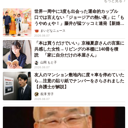
愛車は総走行距離17万キロのホンダレジェンド 「どなたか欲
しい方が居たら」 大御所漫才師が譲渡の意向
まいどなトピック
2026.08.06
【漫画】「高い家賃を払えるのに、まだ欲し
い？」高級レジデンスの七夕飾り、書かれた願
い事にびっくり 人の欲には終わりがないのか
松波 穂乃圭
2026.08.06
大河出演の39歳俳優 真夏の海で赤銅色の肉体
美を連投 「バッキバキだな」「ばり渋いで
す」
まいどなトピック
2026.08.06
「人生こそがバラエティー」 マレーシア移住
を報告した菊地亜美 子どもの教育考え「小学
校へ入学するこのタイミングで挑戦」
まいどなトピック
2026.08.06