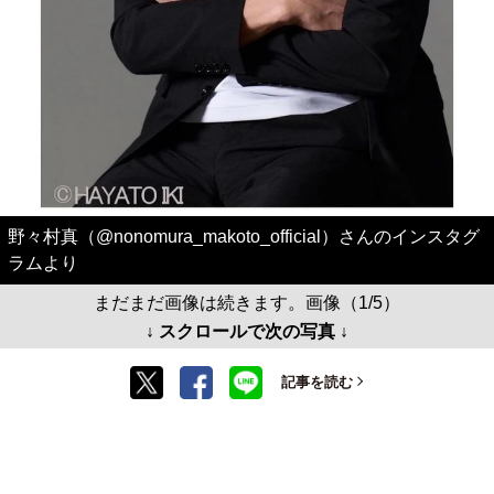
野々村真（@nonomura_makoto_official）さんのインスタグ
ラムより
まだまだ画像は続きます。画像（1/5）
↓ スクロールで次の写真 ↓
記事を読む