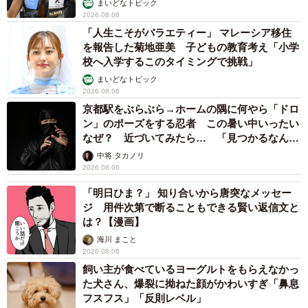
髪をバッサリと切った飼い主が帰宅すると→愛
犬たちの反応に「ワンコ様でも戸惑うのね
（笑）」「困り顔がかわいい」
ANNA
2026.08.06
「誰かみたいにならなきゃ」 他人を正解にし
て生きてきた母親 自己主張が苦手な娘に教わ
った大切なこと【漫画】
海川 まこと
2026.08.06