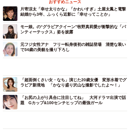
おすすめニュース
片寄涼太「幸せ太りかな」「かわいすぎ」土屋太鳳と電撃
結婚から3年、ふっくら近影に「幸せってことか」
モー娘。の“グラビアクイーン”牧野真莉愛が衝撃的な「パ
ンティーテックス」姿を披露
元フジ女性アナ フリー転身後初の雑誌登場 清楚な装い
で34歳の美貌を撮り下ろし
「超面倒くさい女・なち」演じた20歳女優 変形水着でグ
ラビア新境地 「かなり盛り沢山な撮影でしたよ〜！」
「お尻の上がり具合に注目してね」 大河ドラマ出演で話
題 Gカップ&100センチヒップの最強ガール