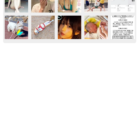
エンタメ
気になる
昭和
テレビ
「火事以来10カ月ぶり」全焼した自宅訪れた林
家ぺー 内装も壁も取り払われスケルトン状態
の部屋に呆然
まいどなトピック
2026.08.07
「こんなかわいい子おるん！？」大阪出身の
UHB26歳アナが話題…父は元プロ野球選手
「アイドルさんよりかわいい」「めちゃ爽や
か」
まいどなメディア
2026.08.07
「国産マッチでもバズりたい」願いかなった！
老舗メーカーの投稿が4100万再生 他業種も
続々相乗りでミーム化へ発展
まいどなニュース調査部
2026.08.07