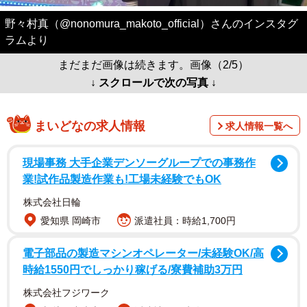
野々村真（@nonomura_makoto_official）さんのインスタグ
ラムより
まだまだ画像は続きます。画像（2/5）
↓ スクロールで次の写真 ↓
まいどなの求人情報
求人情報一覧へ
現場事務 大手企業デンソーグループでの事務作
業!試作品製造作業も!工場未経験でもOK
株式会社日輪
愛知県 岡崎市
派遣社員：時給1,700円
電子部品の製造マシンオペレーター/未経験OK/高
時給1550円でしっかり稼げる/寮費補助3万円
株式会社フジワーク