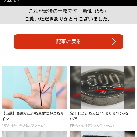
記事に戻る
【当選】金運が上がる直前に起こるサ
宝くじ当たる人は“たまたま”じゃな
イン
い?!
PR(合同会社デジタルファーム )
PR(合同会社デジタルファーム )