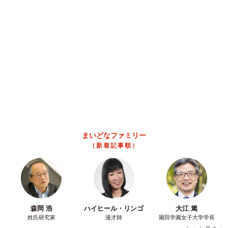
共感した女性→リビングの本棚に140冊を積
読 「家に自分だけの本屋さん」
山岡 もと子
2026.08.07
友人のマンション敷地内に度々車を停めていた
ら…注意の貼り紙でナンバーをさらされました
【弁護士が解説】
長澤 芳子
2026.08.07