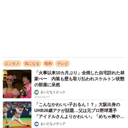
「化けましたね～」10歳で綾瀬はるかの娘役→
雰囲気ガラリの18歳に成長 「メイクで雰囲気
が」「宝塚に入れそう」
まいどなメディア
2026.08.07
「即座に案内することが不可能です」レストラ
ンの入り口に大きな注意書き オートリザーブ
からの予約を拒否するお断りに賛同者続々
中将 タカノリ
2026.08.07