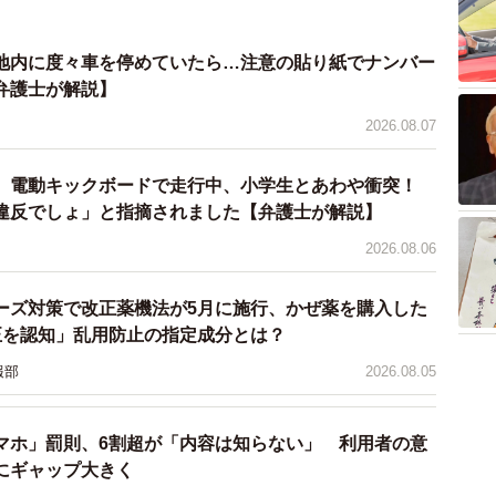
地内に度々車を停めていたら…注意の貼り紙でナンバー
弁護士が解説】
2026.08.07
 電動キックボードで走行中、小学生とあわや衝突！
違反でしょ」と指摘されました【弁護士が解説】
2026.08.06
ーズ対策で改正薬機法が5月に施行、かぜ薬を購入した
正を認知」乱用防止の指定成分とは？
報部
2026.08.05
マホ」罰則、6割超が「内容は知らない」 利用者の意
にギャップ大きく