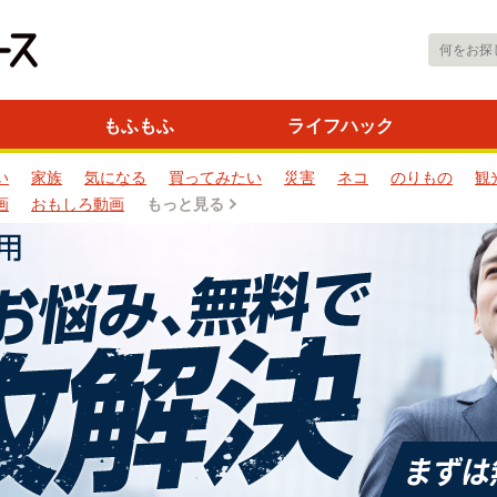
もふもふ
ライフハック
い
家族
気になる
買ってみたい
災害
ネコ
のりもの
観
画
おもしろ動画
もっと見る