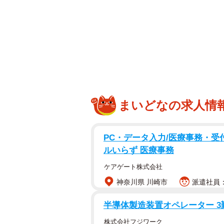
悪い人ではないけれど正直かなり気を遣う
まいどなの求人情
また、まだ職場に慣れていないにも
は飲み会に来ないよね」など、距離
PC・データ入力/医療事務・受付
を見てAさんは「悪い人ではないけ
ルいらず 医療事務
た。
ケアゲート株式会社
このようにシニア人材と若手・中堅
神奈川県 川崎市
派遣社員：時
うか。また、世代間トラブルを防ぐ
半導体製造装置オペレーター 3
うか。シニア・経営層に特化したエ
代表、高橋啓さんに話を聞きました
株式会社フジワーク