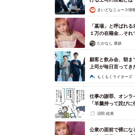
代にとっては経験共有でも、若手か
まいどなニュース情
があります。
「墓場」と呼ばれる
また、“隙あらば自分語り”も起きや
１万の在籍金…それ
ずは相手に興味を持って聞く姿勢の
たかなし 亜妖
さらに、昔は当たり前だった“飲みニ
と感じる人もいます。重要なのは、“
顧客と飲み会、朝ま
上司が毎日言ってき
です。
もくもくライターズ
ー世代間ギャップによるストレスや
さい。
仕事の謝罪、オンラ
「羊羹持って詫びに
大切なのは、「察してほしい」をや
沼田 絵美
正解」ではないと理解する。若手側
いる人」と捉えるだけで、かなり変
公衆の面前で裸にな