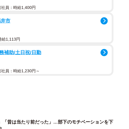
遣社員：時給1,400円
事の普通”の違いが原因
福井市
じるケースは、なぜ起きてしまうのでしょうか。
す。シニア側は長年、“教える側”“判断する側”として働
給1,113円
アドバイスや指示が先に出てしまう。一方で若手側は、
補助/土日祝/日勤
そこまで踏み込んでくるんだろう」と感じてしまうんで
遣社員：時給1,230円～
います。Slackで済む話を電話で長く話す、逆に若手は
冷たく見える。どちらも悪気はありませんが、“仕事の
がちな言動には、どのような特徴がありますか。
」「昔は当たり前だった」…部下のモチベーションを下
の会社ではね」が口癖になっていることです。シニア世
？