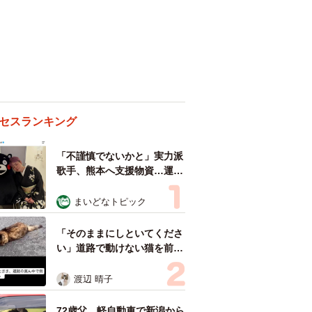
セスランキング
「不謹慎でないかと」実力派
歌手、熊本へ支援物資…運搬
トラックの車体デザインにた
めらい 「痛いほど伝わる」
まいどなトピック
「行動され立派」
「そのままにしといてくださ
い」道路で動けない猫を前に
返された一言… 懸命に生き
ようとした4日間 「命の重
渡辺 晴子
さはみんな同じ」保護団体代
表の訴え
72歳父、軽自動車で新潟から