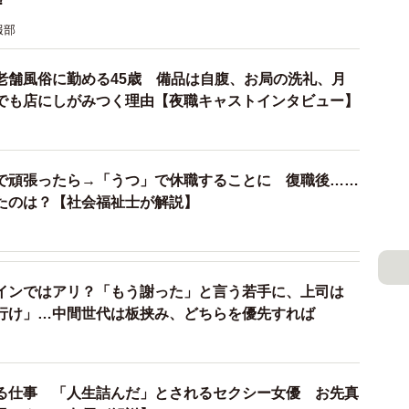
らすると「今のやり方を否定されている」と感じること
報部
老舗風俗に勤める45歳 備品は自腹、お局の洗礼、月
すいですね。本人は役立つ話をしているつもりでも、ま
でも店にしがみつく理由【夜職キャストインタビュー】
ほうが、若手との関係はうまくいきやすいです。
ケーション”も、今は「勤務時間外の追加ミッション」
自分基準の親切”になっていないかを意識することなん
で頑張ったら→「うつ」で休職することに 復職後……
たのは？【社会福祉士が解説】
衝突を防ぐために、双方が意識すべきことを教えてくだ
インではアリ？「もう謝った」と言う若手に、上司は
行け」…中間世代は板挟み、どちらを優先すれば
めることです。シニア側は「経験がある＝今の会社でも
も、「古いやり方」ではなく、「別の成功体験を持って
わります。
る仕事 「人生詰んだ」とされるセクシー女優 お先真