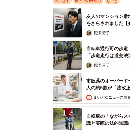
気になる
世の中の仕組み
しごと
友人のマンション敷
をさらされました【
長澤 芳子
自転車通行可の歩道
「歩道走行は道交法
長澤 芳子
市販薬のオーバード
人の約6割が「法改
まいどなニュース情
自転車の「ながらス
識と実際の法的知識