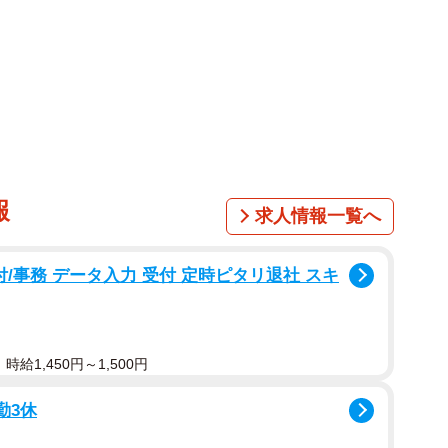
1/1
… ※この画像はAdobe Fireflyで作成したイメージです
報
求人情報一覧へ
かかわらず、若手社員へ指示を出したり「最近の若い子
感の近い発言を繰り返したりしています。そんなBさん
/事務 データ入力 受付 定時ピタリ退社 スキ
れど、正直かなり気を遣う」と疲弊してしまうのでし
社員の間では、なぜこうしたすれ違いが起きるのでしょ
給1,450円～1,500円
には、どのようなコミュニケーションが必要なのでしょ
勤3休
ージェント事業を展開している株式会社プロ人材機構の
。