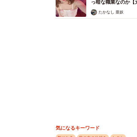
っ暗な職業なのか【
また、シニア側から「教えて」と素
たかなし 亜妖
す。世代間ギャップは、対立ではなく
も変えられるんです。
◆高橋 啓（たかはし・あきら）株式
1976年山口県生まれ。千葉大学卒
ーとして国内トップクラスの実績（
ミットMVPなど受賞歴多数。202
験資本」の社会実装を目指している
気になるキーワード