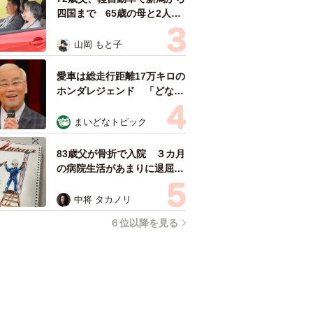
四国まで 65歳の母と2人で
3泊4日の旅 パーキングの休
憩まで分刻み… 「大学生で
山岡 もと子
も組まねえよ！」
愛車は総走行距離17万キロの
ホンダレジェンド 「どなた
か欲しい方が居たら」 大御
所漫才師が譲渡の意向
まいどなトピック
83歳父が骨折で入院 ３カ月
の病院生活があまりに退屈で
「画用紙と色鉛筆持ってこ
い！」→スケッチブックを見
中将 タカノリ
た家族が仰天「これ、売れま
６位以降を見る
すよ…」