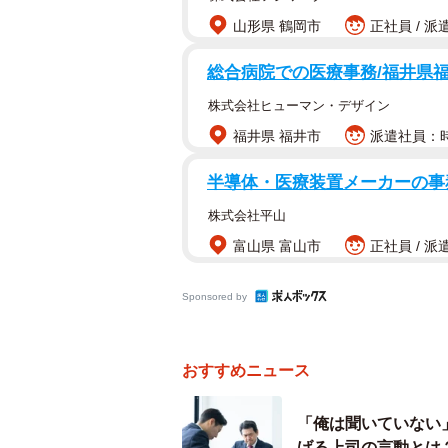
山形県 鶴岡市
正社員 / 派
立場認識のズレとお互いの“仕
総合病院での医療事務/福井県
ーAさんのように世代間のズレを感
株式会社ヒューマン・デザイン
1番大きいのは、“立場認識のズレ”で
福井県 福井市
派遣社員：時
いてきました。そのため、悪気なく
半導体・医療装置メーカーの事務
「まだ入社したばかりなのに、なぜ
す。
株式会社平山
富山県 富山市
正社員 / 派
また、世代によって“仕事の普通”も違
短文化しすぎてシニア世代にとって
Sponsored by
礼儀作法”が違うんです。
おすすめニュース
ーシニア側が悪気なくやってしまい
「俺は聞いていない
典型的なのは、Aさんのように「前
げる上司の言動とは