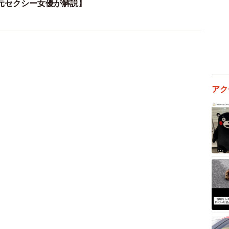
元セクシー女優が解説】
直に言える人ほど、組織になじみやすい印象がありま
、お互いの強みを組み合わせることで“組織の厚み”に
会社プロ人材機構 代表取締役社長
業後、人材会社にて、経営・シニア層専門のヘッドハンタ
アク
累計面談人数3万人超）を残す。初代ヘッドハンターサ
4年に株式会社プロ人材機構を創業。年齢の壁を越え「経
。