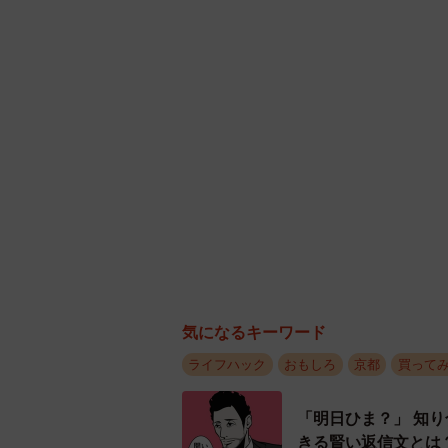
ったからです」と大西編集長。発行
読者の声を参考にしながら、使い勝
しつつ、重くならないように薄い紙
表紙にポケットを設けた。また、「京
の関連グッズも展開している。
シリーズ累計49万部のヒット商品
方だけでなく大勢いる。京都だから
の面白さを大事に伝えていきたい」と語
気になるキーワード
ライフハック
おもしろ
京都
買って
「明日ひま？」 知
きる賢い返信文とは