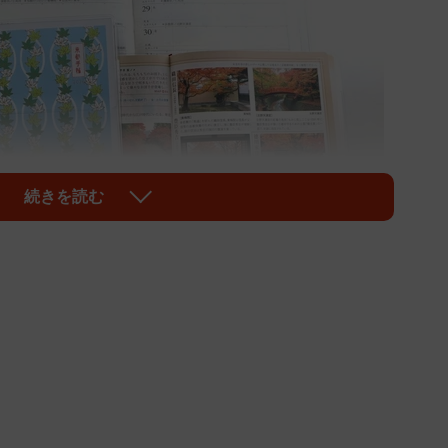
続きを読む
1/2
。表紙は、左が京都限定版、右が全国共通版。
いませんでした」。担当の大西律子編集長（55）はそ
版の制作にも関わった。