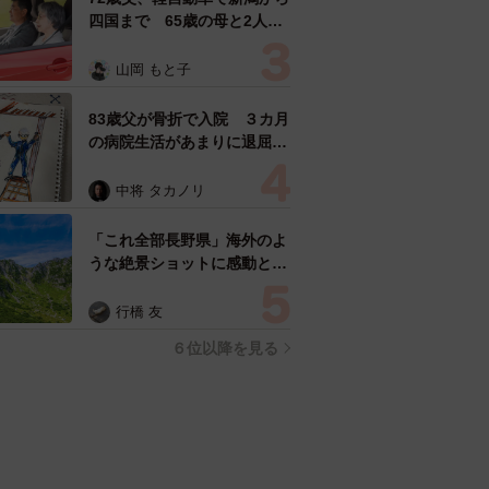
四国まで 65歳の母と2人で
3泊4日の旅 パーキングの休
憩まで分刻み… 「大学生で
山岡 もと子
も組まねえよ！」
83歳父が骨折で入院 ３カ月
の病院生活があまりに退屈で
「画用紙と色鉛筆持ってこ
い！」→スケッチブックを見
中将 タカノリ
た家族が仰天「これ、売れま
すよ…」
「これ全部長野県」海外のよ
うな絶景ショットに感動と反
響「離れてからいいところだ
ったんだって気づいた」
行橋 友
６位以降を見る