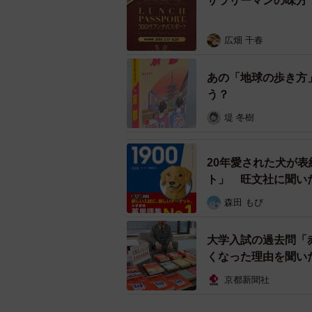
サラリーマンの味方
広畑 千春
あの「地球の歩き方
う？
堤 冬樹
20年愛された犬が
ト」 旺文社に聞い
森田 もび
２００７年版から刊行してきた歴代の「京都
大学入試の過去問「
くなった理由を聞い
2010年版からは、木版画工房「
ある木版画が人気を集めている。同
京都新聞社
通版の2種類の表紙で販売を始めた