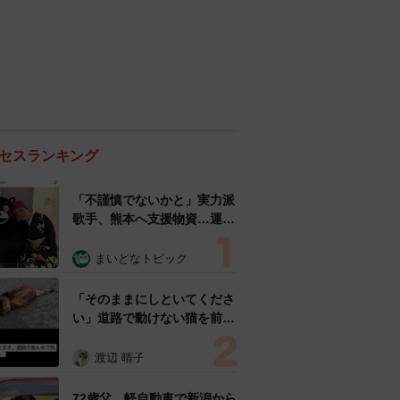
セスランキング
「不謹慎でないかと」実力派
歌手、熊本へ支援物資…運搬
トラックの車体デザインにた
めらい 「痛いほど伝わる」
まいどなトピック
「行動され立派」
「そのままにしといてくださ
い」道路で動けない猫を前に
返された一言… 懸命に生き
ようとした4日間 「命の重
渡辺 晴子
さはみんな同じ」保護団体代
表の訴え
72歳父、軽自動車で新潟から