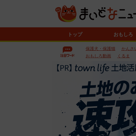
ニ
トップ
おもしろ
ュ
ー
保護犬・保護猫
かんさ
ス
一
おもしろ動画
くるま
覧