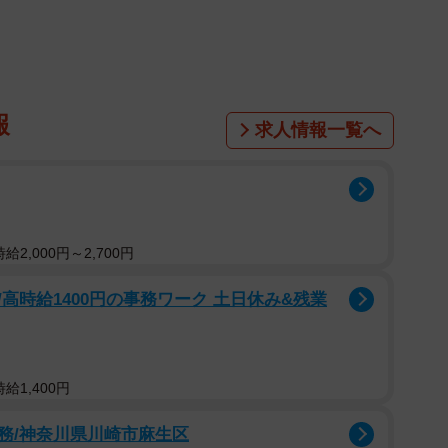
よる会議で生まれた。当初の提案は、京都の風物詩を
ケジュール帳の方が良くないですか、という意見が出
しました」。
報
求人情報一覧へ
雲錦堂」をルーツとする老舗出版社。美術書を中心に出
った。さまざまな本で行事を調べ、各社寺に一つ一つ確
、即座に再版が決定。毎年の定番となった。
うになり、内容がより充実した。最初は約220の社
2,000円～2,700円
は約350の社寺、約1300の行事に増えている。
高時給1400円の事務ワーク 土日休み&残業
物店や土産物などの多彩なコラムを掲載する。社寺、
基本の構成は引き継ぎながら、少しずつ体裁をリニュー
給1,400円
務/神奈川県川崎市麻生区