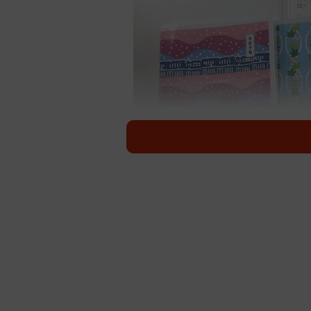
「京都手帖２０２６」
「こんなに大きな存在になるとは思
う振り返る。最初に販売された07年