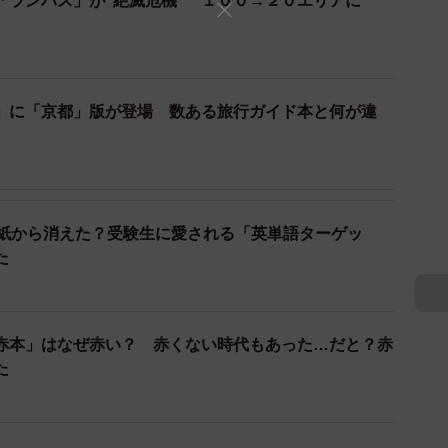
「ランパス」が“絶滅危機” １００→２０エリアに
」に「京都」版が登場 数ある旅行ガイド本と何が違
表紙から消えた？受験生に愛される「英単語ターゲッ
た
2/2
手帖」を見つめる大西律子編集長（京都市中京区・光村推古書院）
赤本」はなぜ赤い？ 赤くない時代もあった…だと？赤
た
竹笹堂」（下京区）に表紙などの挿絵を依頼、ぬくもりの
時に、京都の書店だけで扱われる京都限定版と、全国共
。「竹笹堂さんの絵柄がかわいすぎて、一つに絞れなか