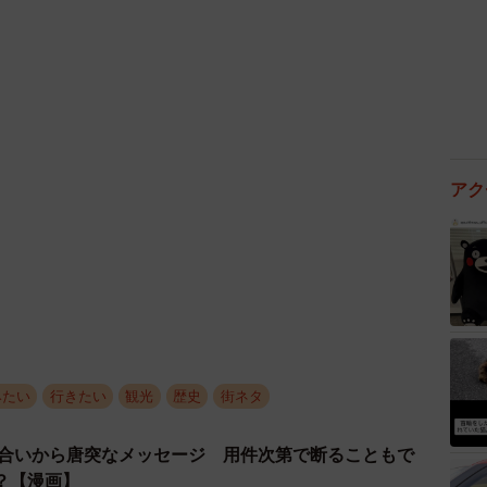
部数は2種類とも同程度という。
手の良さを追求してきた。メモ書き用のページを増や
質に変更した。観光パンフレットなどが挟めるように、
都手帖PRODUCE」と名付け、御朱印帳や一筆箋など
アク
に成長した。大西編集長は「京都を好きな人は、地元の
こそ、このような手帖が出せると思う。これからも京都
る。B6判、1870円。
みたい
行きたい
観光
歴史
街ネタ
り合いから唐突なメッセージ 用件次第で断ることもで
？【漫画】