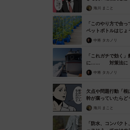
海川 まこと
「このやり方で合っ
ペットボトルはじょ
は
中将 タカノリ
「これガチで効く」
に…… 対策法に「
中将 タカノリ
欠点や問題行動「根
幹が腐っていたらど
海川 まこと
「防水、コンパクト