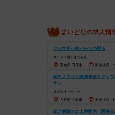
アイデアは、編集や営業の担当者に
まとめた本だったが、「それならス
て。みんなすぐに賛成してスタート
まいどなの求人情
1887（明治20）年創業の「本田
版し、観光本はほとんど経験がなか
認した。初版5千部で売り始めたが
クルマ用小物パーツの製造
サンスイ機工株式会社
社寺から行事の情報が寄せられるよ
愛知県 田原市
派遣社員：時給
寺、約500の行事を掲載したが、現在
勤怠入力など総務事務スタッフ/
年間の行事スケジュールのほか、名
ナシ
文化施設のデータも網羅している。
株式会社トーコー
アルしていることも特徴だ。
大阪府 高槻市
派遣社員：時
総合病院での入院案内・医療事