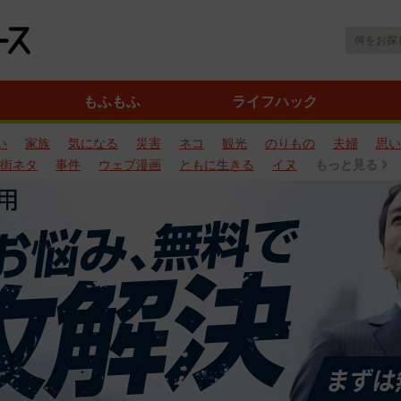
もふもふ
ライフハック
い
家族
気になる
災害
ネコ
観光
のりもの
夫婦
思い
街ネタ
事件
ウェブ漫画
ともに生きる
イヌ
もっと見る