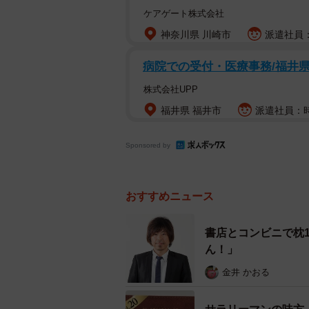
ケアゲート株式会社
神奈川県 川崎市
派遣社員：
病院での受付・医療事務/福井
株式会社UPP
福井県 福井市
派遣社員：時
Sponsored by
おすすめニュース
書店とコンビニで枕
ん！」
金井 かおる