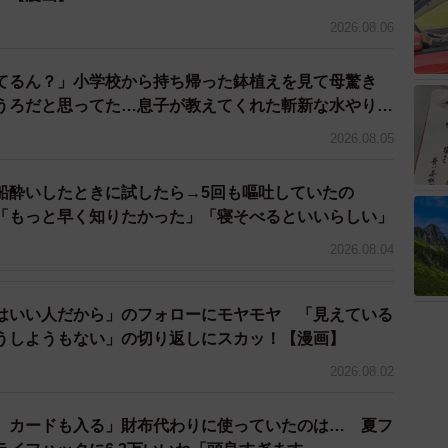
2026.08.06
てるん？」小学校から持ち帰った鉢植えを見て母驚き
うろだと思ってた…息子が教えてくれた斬新な水やりと
2026.08.05
船酔いしたときに試したら→5回も嘔吐していたの
もっと早く知りたかった」「寝そべるといいらしい」
2026.08.04
はいい人だから」のフォローにモヤモヤ 「見えている
うしようもない」の切り返しにスカッ！【漫画】
2026.08.02
、カードも入る」財布代わりに使っていたのは… 夏フ