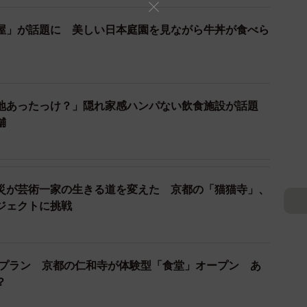
屋」が話題に 美しい日本庭園を見ながら牛丼が食べら
地あったっけ？」隠れ家感ハンパない飲食施設が話題
舗
災が芸術一家の生きる道を変えた 京都の「猫猫寺」、
3/3
ジェクトに挑戦
具が並ぶ「ＡＤＡＳＨＩＮＯ ＨＯＵＳＥ」の店内（京都市右京区
嵯峨鳥居本六反町）
を披露する場がなく「店舗でじっくり商品を選びた
仰天プラン 京都の仁和寺が体験型「食堂」オープン あ
とから、実店舗のオープンを10年ほど前から構想してい
る？