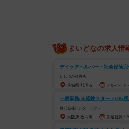
な小物類まで多様な和紙製品が並ぶ
を引くネオンカラー、男性でも手に
「どれにしようかとお気に入りを選
る。
まいどなの求人情
デイケアヘルパー・社会保険完
いしつか診療所
茨城県 那珂市
アルバイト・
一般事務/未経験スタートOK/
株式会社インターテクノ
大阪府 枚方市
派遣社員：時