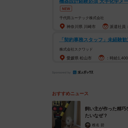
機器設計経験必須 大手化学メ
NEW
千代田ユーテック株式会社
神奈川県 川崎市
派遣社員：時
さまざまな色や柄の友禅和紙を使
「契約事務スタッフ」未経験歓
株式会社スクワッド
京都市右京区嵯峨鳥居本にこのほど
HOUSE」（あだしのハウス）。同
愛媛県 松山市
：時給1,400
同社は色紙短冊や和本の卸問屋として
Sponsored by
で染めた友禅和紙などを使った、朱
伸ばし、国内や海外にも販路を拡大
おすすめニュース
飼い主が作った精巧
たいなぜ？
椎名 碧