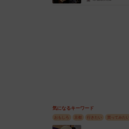
同地域一帯は小倉百人一首編さんの
いる短冊との縁も深い。松尾安浩社
製品にさらなる付加価値を与える文
営業は不定期。開店日時はあだしの
気になるキーワード
おもしろ
京都
行きたい
買ってみた