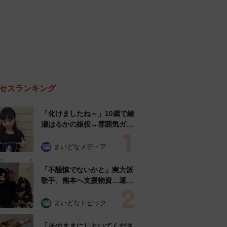
セスランキング
「化けましたね～」10歳で綾
瀬はるかの娘役→雰囲気ガラ
リの18歳に成長 「メイクで
雰囲気が」「宝塚に入れそ
まいどなメディア
う」
「不謹慎でないかと」実力派
歌手、熊本へ支援物資…運搬
トラックの車体デザインにた
めらい 「痛いほど伝わる」
まいどなトピック
「行動され立派」
「そのままにしといてくださ