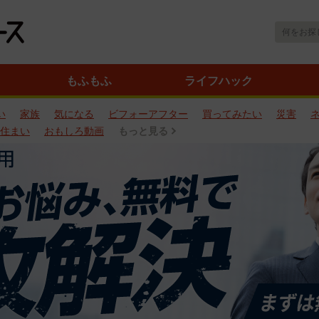
もふもふ
ライフハック
い
家族
気になる
ビフォーアフター
買ってみたい
災害
住まい
おもしろ動画
もっと見る