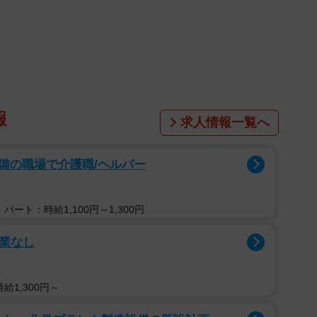
。定番の落ち着いた色合いのから、鮮やかなピンクが目
取りやすいシックな色合いを基調とした柄とさまざまで
ぶ楽しさも味わってもらいたい」（担当者）としてい
報
求人情報一覧へ
備の職場で介護職/ヘルパー
パート：時給1,100円～1,300円
残業なし
給1,300円～