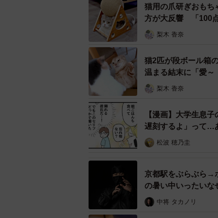
猫用の爪研ぎおもち
方が大反響 「10
梨木 香奈
猫2匹が段ボール箱
温まる結末に「愛～
梨木 香奈
【漫画】大学生息子
遅刻するよ」って…
松波 穂乃圭
京都駅をぶらぶら→
の暑い中いったいな
中将 タカノリ