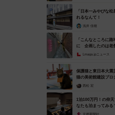
「日本一みやびな松
れるなんて！
浅井 佳穂
「こんなところに路
に 企画したのは老
Lmaga.jpニュース
保護猫と東日本大震
猫の美術館建設プロ
さまざまな色や柄の友禅和紙で作られた和文
西松 宏
これまでは展覧会でしか自社の商品
1泊100万円！の
い」との声が多く寄せられていたこ
なたも泊まってみ
た。
京都新聞社