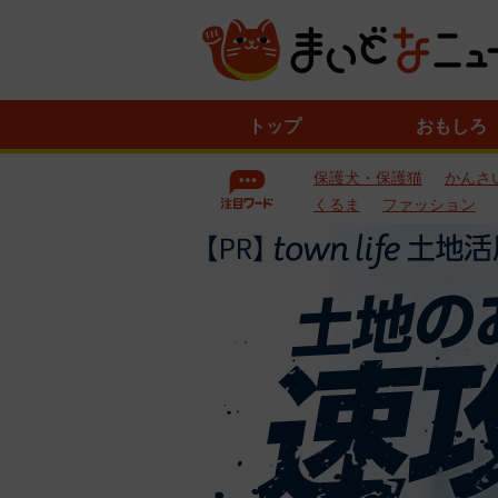
ニ
トップ
おもしろ
ュ
ー
保護犬・保護猫
かんさ
ス
一
くるま
ファッション
覧