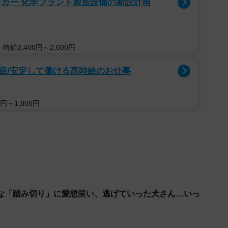
ーカー 化学プラント製造設備の新設計画
2/3
給2,400円～2,600円
った文房具が並ぶ店内（京都市右京区嵯峨鳥居本六反町）
迎/安定して働ける高時給のお仕事
オープンしたのは、和文具専門店「ADASHINO
区に本社を置く和文具メーカー「尚雅堂」が手がける。
円～1,800円
1964年に創業した。近年は職人が手捺染（なっせん）
印帳や和とじのノートといった和紙製品を中心に人気を
している。
な「踏み切り」に愛想笑い、逃げていった犬さん…いっ