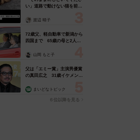
い」道路で動けない猫を前に
返された一言… 懸命に生き
ようとした4日間 「命の重
渡辺 晴子
さはみんな同じ」保護団体代
表の訴え
72歳父、軽自動車で新潟から
四国まで 65歳の母と2人で
3泊4日の旅 パーキングの休
憩まで分刻み… 「大学生で
山岡 もと子
も組まねえよ！」
父は「エミー賞」主演男優賞
の真田広之 31歳イケメン俳
優が長髪ヒゲのワイルド近影
「ガチヒロさんそっくり」
まいどなトピック
「新たな一面もステキ」
６位以降を見る