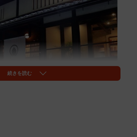
続きを読む
1/3
オープンした「ＡＤＡＳＨＩＮＯ ＨＯＵＳＥ」（京都市右京区嵯
峨鳥居本六反町）
具をはじめ、筆箱やカードケース、扇子といった身近