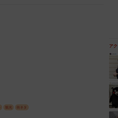
地としても知られ、同社が創業当初から販売を続けて
長は「嵐山にも近く、昔ながらの風情が残る場所。和紙
化の発信拠点にしていきたい」と力を込める。
ハウスのインスタグラムから確認できる。
アク
い
観光
街ネタ