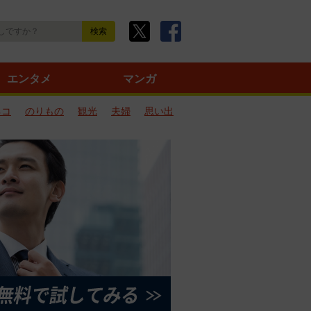
エンタメ
マンガ
ネコ
のりもの
観光
夫婦
思い出