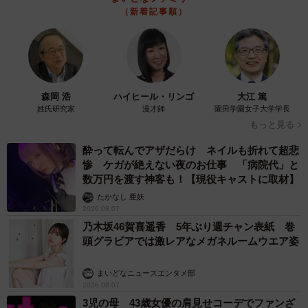
（新着記事順）
森岡 浩
ハイヒール・リンゴ
大江 篤
姓氏研究家
漫才師
園田学園女子大学学長
もっと見る
酔って転んでアザだらけ ネイルも折れて超悲
惨 ケガが絶えない夜のお仕事 「病院代」と
数万円を渡す神客も！【現役キャストに取材】
たかなし 亜妖
2026.08.07
乃木坂46賀喜遥香 5年ぶり週チャン表紙 巻
頭グラビアでは激レアなメガネルームウエア姿
まいどなニュースエンタメ部
2026.08.07
3児の母 43歳女優の肩見せコーデでファンざ