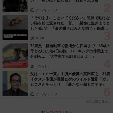
い 「痛いほど伝わる」「行動され立派」
まいどなトピック
「そのままにしといてください」道路で動けな
い猫を前に返された一言… 懸命に生きようと
した4日間 「命の重さはみんな同じ」保護団
体代表の訴え
渡辺 晴子
72歳父、軽自動車で新潟から四国まで 65歳の
母と2人で3泊4日の旅 パーキングの休憩まで
分刻み… 「大学生でも組まねえよ！」
山岡 もと子
父は「エミー賞」主演男優賞の真田広之 31歳
イケメン俳優が長髪ヒゲのワイルド近影「ガチ
ヒロさんそっくり」「新たな一面もステキ」
まいどなトピック
６位以降を見る
まいどなファミリー