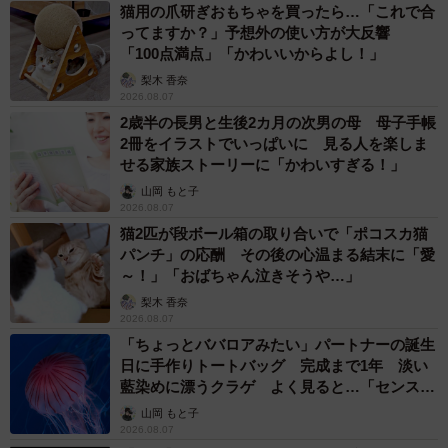
猫用の爪研ぎおもちゃを買ったら…「これで合
ってますか？」予想外の使い方が大反響
「100点満点」「かわいいからよし！」
梨木 香奈
2026.08.07
2歳半の長男と生後2カ月の次男の母 母子手帳
2冊をイラストでいっぱいに 見る人を楽しま
せる家族ストーリーに「かわいすぎる！」
山岡 もと子
2026.08.07
猫2匹が段ボール箱の取り合いで「ポコスカ猫
パンチ」の応酬 その後の心温まる結末に「愛
～！」「おばちゃん泣きそうや…」
梨木 香奈
2026.08.07
「ちょっとババロアみたい」パートナーの誕生
日に手作りトートバッグ 完成まで1年 淡い
藍染めに漂うクラゲ よく見ると…「センスす
ごい」
山岡 もと子
2026.08.07