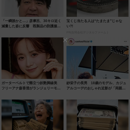
「一瞬誰かと…」彦摩呂、30キロ近く
宝くじ当たる人は“たまたま”じゃな
減量した姿に反響 既製品の防護服が
い?!
着られると...
PR(合同会社デジタルファーム )
ガーターベルトで際立つ妖艶脚線美
紗栄子の長男 18歳のモデル、カジュ
フリーアナ森香澄がランジェリーモデ
アルコーデのおしゃれ近影が「両親の
ルに ｢PE...
いいとこ取...