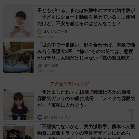
子どもがいる、または妊娠中のママの約半数が
「子どもにショート動画を見せている」…便利
だけど、不安を感じるのはどんなこと？
まいどなデータ
2026.08.04
「世の中で一番嫌い」顔を合わせば、本気で噛
み合う保護犬2匹 “怖い”ものの前では、態度
がガラリ…人間だけじゃない「敵の敵は味方」
渡辺 晴子
2026.08.04
アクセスランキング
「化けましたね～」10歳で綾瀬はるかの娘役→
雰囲気ガラリの18歳に成長 「メイクで雰囲気
が」「宝塚に入れそう」
まいどなメディア
「不謹慎でないかと」実力派歌手、熊本へ支援
物資…運搬トラックの車体デザインにためら