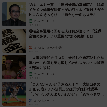
父は「エミー賞」主演男優賞の真田広之 31歳
イケメン俳優が長髪ヒゲのワイルド近影「ガチ
ヒロさんそっくり」「新たな一面もステキ」
まいどなトピック
2026.08.07
退職金を運用に回せる人は何が違う？ 「退職
金額の多さ」より重要な“ある経験”とは
まいどなニュース情報部
2026.08.07
「火事以来10カ月ぶり」全焼した自宅訪れた林
家ぺー 内装も壁も取り払われスケルトン状態
の部屋に呆然
まいどなトピック
2026.08.07
「こんなかわいい子おるん！？」大阪出身の
UHB26歳アナが話題…父は元プロ野球選手
「アイドルさんよりかわいい」「めちゃ爽や
か」
まいどなメディア
2026.08.07