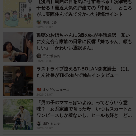
【漫画】周囲の目を気にせず遊べる！洗濯物も
干せる！最近人気の戸建ての「中庭」 ところ
が…実際住んでみて分かった後悔ポイント
中瀬 えみ
2026.08.07
難聴のお姉ちゃんに5歳の妹が手話通訳 互い
に支え合う家族の日常に反響「妹ちゃん、頼も
しい」「かわいい通訳さん」
五ヶ瀬 あお
2026.08.07
ラストライブ控えるT-BOLAN森友嵐士 にし
たん社長がTikTok内で独占インタビュー
まいどなニュース
2026.08.07
「男の子のママっぽいよね」ってどういう意
味？ 女系家族で育った母 いつもスカートと
ワンピースしか着ないし、ヒールも好き どの
へんが…
山岡 もと子
2026.08.07