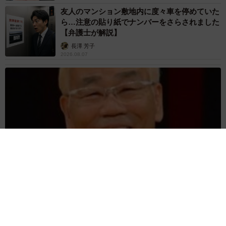
友人のマンション敷地内に度々車を停めていた
ら…注意の貼り紙でナンバーをさらされました
【弁護士が解説】
長澤 芳子
2026.08.07
愛車は総走行距離17万キロのホンダレジェンド 「どなたか欲
しい方が居たら」 大御所漫才師が譲渡の意向
まいどなトピック