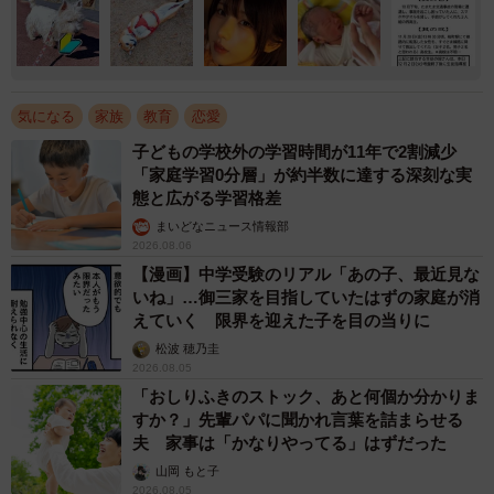
気になる
家族
教育
恋愛
子どもの学校外の学習時間が11年で2割減少
「家庭学習0分層」が約半数に達する深刻な実
態と広がる学習格差
まいどなニュース情報部
2026.08.06
【漫画】中学受験のリアル「あの子、最近見な
いね」…御三家を目指していたはずの家庭が消
えていく 限界を迎えた子を目の当りに
松波 穂乃圭
2026.08.05
「おしりふきのストック、あと何個か分かりま
すか？」先輩パパに聞かれ言葉を詰まらせる
夫 家事は「かなりやってる」はずだった
山岡 もと子
2026.08.05