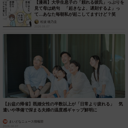
【漫画】大学生息子の「頼れる彼氏」っぷりを
見て母は絶句 「起きなよ、遅刻するよ」っ
て…あなた毎朝私が起こしてますけど？笑
松波 穂乃圭
2026.08.07
【お盆の帰省】既婚女性の半数以上が「日常より疲れる」 気
遣いや準備で深まる夫婦の温度感ギャップ鮮明に
まいどなニュース情報部
2026.08.07