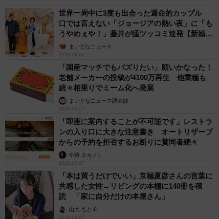
世界一周中に3度も出会った運命的カップル
口では言えない「ジョージアの熱い夜」に「も
うやめぇや！」藤井が猛ツッコミ連発【新婚さ
ん】
まいどなニュース
2026.08.07
「国産マッチでもバズりたい」願いかなった！
老舗メーカーの投稿が4100万再生 他業種も
続々相乗りでミーム化へ発展
まいどなニュース調査部
2026.08.07
「即座に案内することが不可能です」レストラ
ンの入り口に大きな注意書き オートリザーブ
からの予約を拒否するお断りに賛同者続々
中将 タカノリ
2026.08.07
「本は買うだけでいい」京極夏彦さんの言葉に
共感した女性→リビングの本棚に140冊を積
読 「家に自分だけの本屋さん」
山岡 もと子
2026.08.07