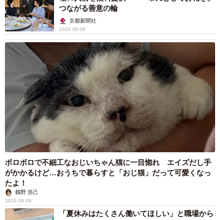
ら離れた自分の時間を持つため」（6.3％）といった“自分自
つながる善意の輪
身のため”の理由も一定数見られ、働くことの意味が「生活
京都新聞社
のため」だけではない現状がうかがえました。
2026.08.08
ボロボロで不細工なおじいちゃん猫に一目惚れ エイズだし手
がかかるけど…おうちで暮らすと「おじ猫」だって可愛くなっ
たよ！
鶴野 浩己
2026.08.08
「夏休みはたくさん働いてほしい」と職場から