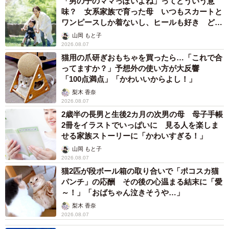
「男の子のママっぽいよね」ってどういう意
味？ 女系家族で育った母 いつもスカートと
ワンピースしか着ないし、ヒールも好き どの
へんが…
山岡 もと子
2026.08.07
猫用の爪研ぎおもちゃを買ったら…「これで合
ってますか？」予想外の使い方が大反響
「100点満点」「かわいいからよし！」
梨木 香奈
2026.08.07
2歳半の長男と生後2カ月の次男の母 母子手帳
2冊をイラストでいっぱいに 見る人を楽しま
せる家族ストーリーに「かわいすぎる！」
山岡 もと子
2026.08.07
猫2匹が段ボール箱の取り合いで「ポコスカ猫
パンチ」の応酬 その後の心温まる結末に「愛
～！」「おばちゃん泣きそうや…」
梨木 香奈
2026.08.07