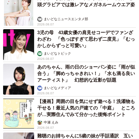
頭グラビアでは激レアなメガネルームウエア姿
まいどなニュースエンタメ部
2026.08.07
3児の母 43歳女優の肩見せコーデでファンざ
わざわ 「色っぽすぎて思わず二度見」「むっ
かしからずっと可愛い」
まいどなトピック
2026.08.07
あのちゃん、雨の日のショーパン姿に「雨が似
合う」「脚めっちゃきれい！」「水も滴る良い
アーティスト」 幻想的な近影が話題
まいどなメディア
2026.08.07
【漫画】周囲の目を気にせず遊べる！洗濯物も
干せる！最近人気の戸建ての「中庭」 ところ
が…実際住んでみて分かった後悔ポイント
中瀬 えみ
2026.08.07
難聴のお姉ちゃんに5歳の妹が手話通訳 互い