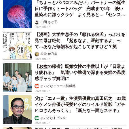
「ちょっとババロアみたい」パートナーの誕生
日に手作りトートバッグ 完成まで1年 淡い
藍染めに漂うクラゲ よく見ると…「センスす
ごい」
山岡 もと子
2026.08.07
【漫画】大学生息子の「頼れる彼氏」っぷりを
見て母は絶句 「起きなよ、遅刻するよ」っ
て…あなた毎朝私が起こしてますけど？笑
松波 穂乃圭
2026.08.07
【お盆の帰省】既婚女性の半数以上が「日常よ
り疲れる」 気遣いや準備で深まる夫婦の温度
感ギャップ鮮明に
まいどなニュース情報部
2026.08.07
父は「エミー賞」主演男優賞の真田広之 31歳
イケメン俳優が長髪ヒゲのワイルド近影「ガチ
ヒロさんそっくり」「新たな一面もステキ」
まいどなトピック
2026.08.07