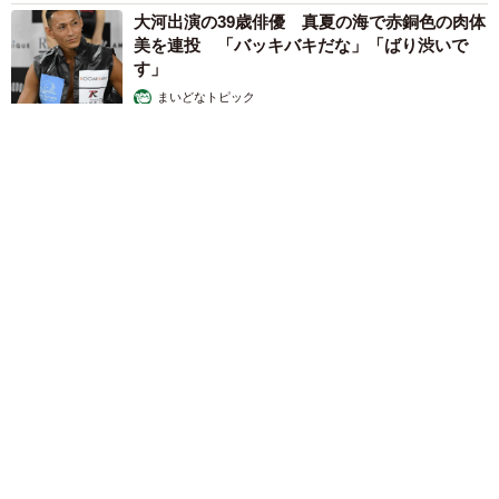
大河出演の39歳俳優 真夏の海で赤銅色の肉体
美を連投 「バッキバキだな」「ばり渋いで
す」
まいどなトピック
2026.08.06
「人生こそがバラエティー」 マレーシア移住を報告した菊地亜
美 子どもの教育考え「小学校へ入学するこのタイミングで挑
戦」
まいどなトピック