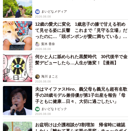
ば正社員として働き続けることは難しいと、改めて実感し
ました。
まいどなメディア
2026.08.08
12歳の愛犬に変化 1歳息子の膝で甘える初め
【子どもの不安定さと、心のケアの難しさ】
て見せる姿に反響 これまで「見守る立場」だ
▽小学校の先生と合わず、学童も狭い建屋に子ども達がギ
ったのに…「頭ポンポンが愛に満ちている」
ュウギュウに詰められている状態で、気が休まらなかった
「尊…」
梨木 香奈
ようです。仕事を続けながらの子どものケアは難しく、や
2026.08.08
何かと人に舐められた黒髪時代 30代後半で金
むなく退職しました。
髪デビューしたら…人生が激変！【漫画】
▽学校では120%の頑張りを出して何も問題は起きず「出来
る子」として先生からは評価されていましたが、家ではそ
海川 まこと
の反動が大きく癇癪がひどく出ていました。「やりたいこ
2026.08.08
夫はマイファスHiro、義父母も義兄も超有名歌
と」と「やらなければならないこと」の狭間で、優先順位
手の28歳モデル兼俳優が第1子出産を報告「母
を立てて物事に取り掛かることが難しく親子で衝突にもな
子ともに健康…日々、大切に過ごしたい」
りました。
まいどなトピック
2026.08.08
お盆明けは介護相談が3割増加 帰省時に確認
したい「離れて暮らす親の異変」チェックポイ