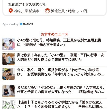
その結果、全体の35.4％が「小1の壁を感じた／感じそう」
旭化成アミダス株式会社
と回答。保育園時代と比べて早まる下校時間、増える学校
神奈川県 横浜市
派遣社員：時給1,750円
行事や宿題などの変化が、家庭内の役割分担や働き方にも
大きく影響を与え、戸惑いや不安を抱える家庭が少なくな
Sponsored by
いことがわかりました。
おすすめニュース
小1の壁に悩む母、時短勤務、正社員から別の雇用形態
に 4割弱が「働き方を変えた」
実は数多く存在した「小1の壁」 宿題・平日の行事・友
人関係どう乗り越えた？先輩ママに聞いた
公立、私立、国立…選択肢広がる「わが子の小学校選
び」 お受験視野なら「年中9月くらいから対策を」の声
も
3/7
まだまだ高い「小1の壁」…働く母親の7割「入学前より、
仕事と子育ての両立が大変になった」 4割は働き方の変
更を検討
最大の課題は「放課後の預け先」（提供画像）
【漫画】子どもがそろそろ小学校だから「働き方を変え
た」！？「もう延長保育は使えない」「学校生活に関わり
具体的には、「放課後の居場所の手配・確保」（15.9％）