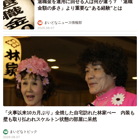
退職金を運用に回せる人は何が違う？ 「退職
金額の多さ」より重要な“ある経験”とは
まいどなニュース情報部
2026.08.07
「火事以来10カ月ぶり」全焼した自宅訪れた林家ぺー 内装も
壁も取り払われスケルトン状態の部屋に呆然
まいどなトピック
2026.08.07