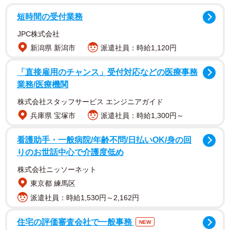
もを持つ保護者）1223人を対象として、2025年2月にイン
短時間の受付業務
ターネットで実施されました。
JPC株式会社
新潟県 新潟市
派遣社員：時給1,120円
「直接雇用のチャンス」受付対応などの医療事務
業務/医療機関
株式会社スタッフサービス エンジニアガイド
兵庫県 宝塚市
派遣社員：時給1,300円～
看護助手・一般病院/年齢不問/日払いOK/身の回
りのお世話中心で介護度低め
株式会社ニッソーネット
東京都 練馬区
2/7
派遣社員：時給1,530円～2,162円
4割弱が「小1の壁を感じた/感じそう」（提供画像）
住宅の評価審査会社で一般事務
NEW