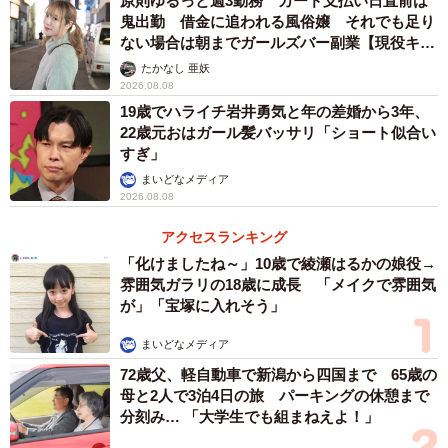
原則ゆるっと週3勤務 カード支払い日直前は
鬼出勤 借金に追われる風俗嬢 それでも足り
「小1の壁」で正社員率62.8％から61.1％に減少（提供画像）
ない場合は朝までガールズバー副業【現役キャ
ストに取材】
たかなし 亜妖
「小1の壁を感じる」と回答した保護者に、「小学校入学前
2026.08.08
後の働き方」を教えてもらったところ、子どもの入学前は
19歳でハライチ岩井勇気と年の差婚から3年、
「正社員・契約社員・業務委託」が62.8％と最多であるも
22歳元おはガール髪バッサリ「ショート似合い
すぎ」
のの、入学後にはその割合が61.1％にやや減少。
まいどなメディア
2026.08.08
一方、「派遣社員・パート」は15.3％から17.1％と増加し
アクセスランキング
ており、学童の預かり時間や支援体制が十分でない場合、
「化けましたね～」10歳で綾瀬はるかの娘役→
従来の勤務形態では家庭との両立が困難になるケースも少
雰囲気ガラリの18歳に成長 「メイクで雰囲気
なくなく、より柔軟性のある働き方を求める保護者が多い
が」「宝塚に入れそう」
ことがうかがえます。
まいどなメディア
72歳父、軽自動車で新潟から四国まで 65歳の
母と2人で3泊4日の旅 パーキングの休憩まで
分刻み… 「大学生でも組まねえよ！」