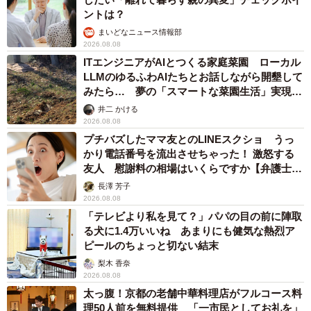
ントは？
まいどなニュース情報部
2026.08.08
ITエンジニアがAIとつくる家庭菜園 ローカル
LLMのゆるふわAIたちとお話しながら開墾して
みたら… 夢の「スマートな菜園生活」実現な
7/7
るか
井二 かける
2026.08.08
子育て中の保護者に聞いた「働く理由」（提供画像）
プチバズしたママ友とのLINEスクショ うっ
かり電話番号を流出させちゃった！ 激怒する
最後に、「働く意義」について聞いたところ、「家計や家
友人 慰謝料の相場はいくらですか【弁護士が
族・配偶者を支えるため」（24.7％）、「子どもの教育資
解説】
長澤 芳子
2026.08.08
金のため」（20.8％）、「老後資金や貯金のため」
「テレビより私を見て？」パパの目の前に陣取
（13.7％）などが上位に挙がり、経済的な責任感が就労意
る犬に1.4万いいね あまりにも健気な熱烈ア
欲の主な理由となっていることがわかりました。
ピールのちょっと切ない結末
梨木 香奈
一方で、「社会とつながりを持つため」（9.5％）や「自分
2026.08.08
太っ腹！京都の老舗中華料理店がフルコース料
の成長やスキルアップのため」（7.1％）、「育児・介護か
理50人前を無料提供 「一市民としてお礼を」