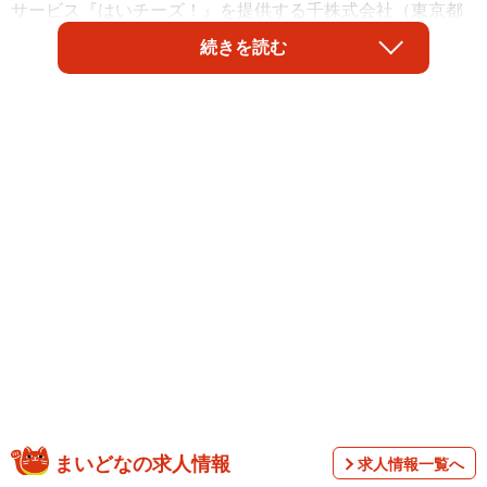
サービス『はいチーズ！』を提供する千株式会社（東京都
千代田区）が実施した「小1の壁」に関する意識調査による
続きを読む
と、4割弱の保護者が「小1の壁を感じた」と回答したこと
がわかりました。保護者にとって最も切実な課題はどのよ
うなことなのでしょうか。
まいどなの求人情報
求人情報一覧へ
調査は、同サービス会員（未就学児、園・学校に通う子ど