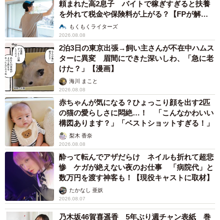
頼まれた高2息子 バイトで稼ぎすぎると扶養
を外れて税金や保険料が上がる？【FPが解
説】
もくもくライターズ
2026.08.08
2泊3日の東京出張→飼い主さんが不在中ハムス
ターに異変 眉間にできた深いしわ、「急に老
けた？」【漫画】
海川 まこと
2026.08.08
赤ちゃんが気になる？ひょっこり顔を出す2匹
の猫の愛らしさに悶絶…！ 「こんなかわいい
構図あります？」「ベストショットすぎる！」
梨木 香奈
2026.08.08
酔って転んでアザだらけ ネイルも折れて超悲
惨 ケガが絶えない夜のお仕事 「病院代」と
数万円を渡す神客も！【現役キャストに取材】
たかなし 亜妖
2026.08.07
乃木坂46賀喜遥香 5年ぶり週チャン表紙 巻