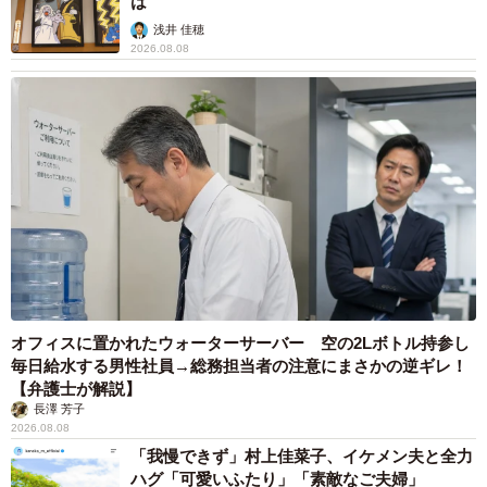
は
地の下敷きなど文房具一つとっても細かな指定が多く、1カ
浅井 佳穂
月半で全部を揃えるのは正直厳しいです。
2026.08.08
▽学童の入会申込から決定までに時間がかかり、とてもヤ
キモキしました。仕事をしていれば1年生は全員入れると言
われていましたが、万が一を考えそれ以外の方法を模索す
るのに神経をすり減らしました。また、学級閉鎖時の預け
先がないことに驚愕しました。
【時間との戦い、保護者のサポートが前提の日々】
▽宿題のチェックや丸付けなどに、思いのほか時間がかか
ります。帰宅後は夕食やお風呂で手いっぱいなのに、丸付
けや音読の付き添いなど、低学年のうちは子どもが一人で
オフィスに置かれたウォーターサーバー 空の2Lボトル持参し
毎日給水する男性社員→総務担当者の注意にまさかの逆ギレ！
こなせない宿題も多く、毎日が本当に大変です。
【弁護士が解説】
▽小学校の学童は18時半までのため、仕事の時間調整がと
長澤 芳子
2026.08.08
ても大変でした。また、小学校の長期休暇期間中は、学童
「我慢できず」村上佳菜子、イケメン夫と全力
が朝8時半以降から預かり開始のため、職場の理解がなけれ
ハグ「可愛いふたり」「素敵なご夫婦」