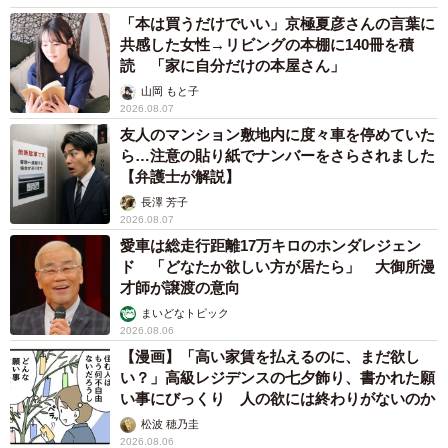
「本は買うだけでいい」京極夏彦さんの言葉に
共感した女性→リビングの本棚に140冊を積
読 「家に自分だけの本屋さん」
山岡 もと子
2026.08.07
友人のマンション敷地内に度々車を停めていた
ら…注意の貼り紙でナンバーをさらされました
【弁護士が解説】
長澤 芳子
2026.08.07
愛車は総走行距離17万キロのホンダレジェン
ド 「どなたか欲しい方が居たら」 大御所漫
才師が譲渡の意向
まいどなトピック
2026.08.06
【漫画】「高い家賃を払えるのに、まだ欲し
い？」高級レジデンスの七夕飾り、書かれた願
い事にびっくり 人の欲には終わりがないのか
松波 穂乃圭
2026.08.06