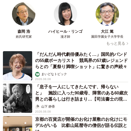
森岡 浩
ハイヒール・リンゴ
大江 篤
姓氏研究家
漫才師
園田学園女子大学学長
もっと見る
「だんだん時代劇俳優みたく…」国民的バンド
の55歳ボーカリスト 競馬界の57歳レジェンド
6/7
らとの「夏祭り満喫ショット」に驚きの声続々
現場の声から見える、“小1の壁”のリアル（提供画像）
まいどなトピック
2026.08.08
「小1の壁を感じた」と回答した保護者から「小学校進学」
「息子を一人にしてきたんです、帰らない
と」 施設に入った90歳母、障害のある60歳次
のタイミングで苦労したことやエピソードを自由記入で募
男との暮らしは行き詰まり…【司法書士の現場
ったところ、以下のようなコメントが寄せられました。
から】
山下 静香
2026.08.08
【入学準備・学童選びにも“見えない壁”】
京都の百貨店が開催のお化け屋敷のお化けにモ
デルがいる 比叡山延暦寺の僧侶が語る伝説と
▽入学前の説明会で必要な物品を知らされましたが、白無