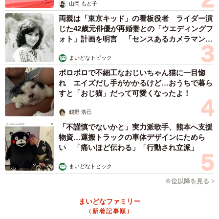
山岡 もと子
両親は「東京キッド」の看板役者 ライダー演
じた42歳元俳優が再婚妻との「ウエディングフ
ォト」計画を明言 「センスあるカメラマン求
む」
5/7
まいどなトピック
ボロボロで不細工なおじいちゃん猫に一目惚
「壁」を乗り越える鍵は、“家庭の協力”と“職場の理解”（提供画像）
れ エイズだし手がかかるけど…おうちで暮ら
すと「おじ猫」だって可愛くなったよ！
そこで、「小1の壁を乗り越えるために必要な要素」を聞い
たところ、「配偶者の理解や協力」（31.0%）や「学童保
鶴野 浩己
育や放課後の居場所」（30.3％）のほか、「柔軟な働き
「不謹慎でないかと」実力派歌手、熊本へ支援
物資…運搬トラックの車体デザインにためら
方」（15.7％）、「上司や同僚など職場の理解」（9.3％）
い 「痛いほど伝わる」「行動され立派」
などの意見も挙げられた一方で、「家事代行やキッズシッ
ターの活用」は0票という結果になり、利便性の高いサービ
まいどなトピック
スである反面、コスト面や心理的ハードル、地域差などに
６位以降を見る
より現実的な選択肢として捉えられていない可能性が示唆
まいどなファミリー
されました。
（新着記事順）