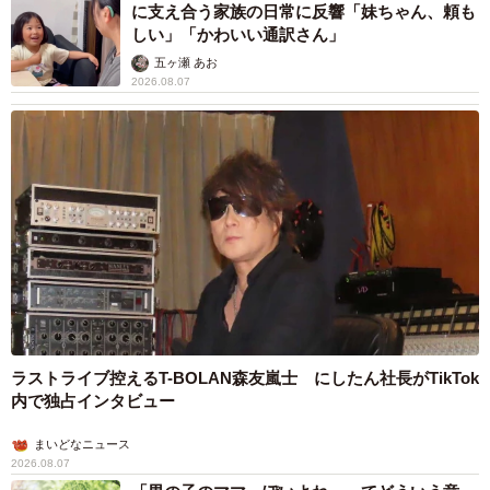
に支え合う家族の日常に反響「妹ちゃん、頼も
しい」「かわいい通訳さん」
五ヶ瀬 あお
2026.08.07
ラストライブ控えるT-BOLAN森友嵐士 にしたん社長がTikTok
内で独占インタビュー
まいどなニュース
2026.08.07