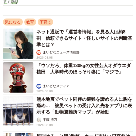
たい」…母親たちに聞いた決断
が最多となったほか、「春・夏休みなど長期休暇中の子ど
もの世話」（14.5％）、「子どもの勉強のサポート」
気になる
教育
子育て
（10.9％）などが挙げられ、働きながら子育てを続ける家
ネット通販で「運営者情報」を見る人は約8
庭にとって、学校の終業後や長期休暇中の子どもの過ごし
割 信頼できるサイト・怪しいサイトの判断基
方は、仕事との両立を左右する現実的なハードルとなって
準とは？
いることが浮き彫りになりました。
まいどなニュース情報部
2026.08.08
「ウソだろ」体重130kgの女性芸人オダウエダ
植田 大学時代のほっそり姿に「マジで」
まいどなメディア
2026.08.08
熊本地震でペット同伴の避難を諦める人に胸を
痛め… 被災ペットの受け入れ先をアプリに表
示する「動物避難所マップ」が始動
平藤 清刀
2026.08.08
4/7