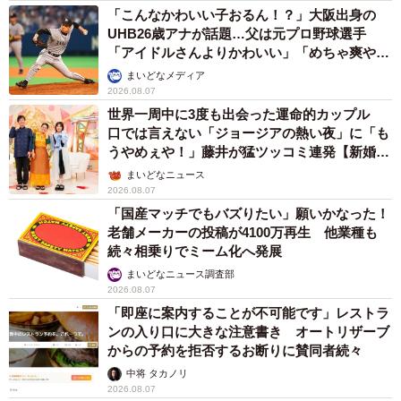
「こんなかわいい子おるん！？」大阪出身の
UHB26歳アナが話題…父は元プロ野球選手
「アイドルさんよりかわいい」「めちゃ爽や
か」
まいどなメディア
2026.08.07
世界一周中に3度も出会った運命的カップル
口では言えない「ジョージアの熱い夜」に「も
うやめぇや！」藤井が猛ツッコミ連発【新婚さ
ん】
まいどなニュース
2026.08.07
「国産マッチでもバズりたい」願いかなった！
老舗メーカーの投稿が4100万再生 他業種も
続々相乗りでミーム化へ発展
まいどなニュース調査部
2026.08.07
「即座に案内することが不可能です」レストラ
ンの入り口に大きな注意書き オートリザーブ
からの予約を拒否するお断りに賛同者続々
中将 タカノリ
2026.08.07