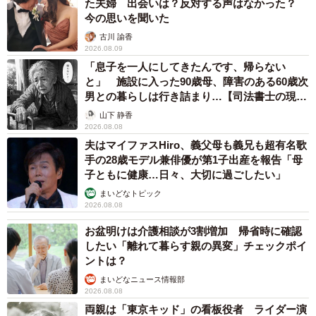
こうと思っています。
た夫婦 出会いは？反対する声はなかった？
今の思いを聞いた
古川 諭香
◇ ◇
2026.08.09
「息子を一人にしてきたんです、帰らない
…「今は、ワークライフバランスがとてもいい状態で保て
と」 施設に入った90歳母、障害のある60歳次
ている気がします」というMさん。社内に在宅で働けるシ
男との暮らしは行き詰まり…【司法書士の現場
から】
ステムやフローがしっかりできていたからこそ、働き方プ
山下 静香
2026.08.08
ランが立てやすかったそうです。
夫はマイファスHiro、義父母も義兄も超有名歌
手の28歳モデル兼俳優が第1子出産を報告「母
子ともに健康…日々、大切に過ごしたい」
まいどなトピック
2026.08.08
お盆明けは介護相談が3割増加 帰省時に確認
したい「離れて暮らす親の異変」チェックポイ
ントは？
まいどなニュース情報部
2026.08.08
両親は「東京キッド」の看板役者 ライダー演