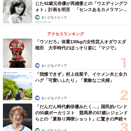
じた42歳元俳優が再婚妻との「ウエディングフ
ォト」計画を明言 「センスあるカメラマン求
む」
まいどなトピック
2026.08.08
2/5
アクセスランキング
「ウソだろ」体重130kgの女性芸人オダウエダ
子どもが3年生まではがっつりフル、その後はゆ
植田 大学時代のほっそり姿に「マジで」
るく
【Yさん、子ども10歳】
まいどなメディア
「我慢できず」村上佳菜子、イケメン夫と全力
▽働き方を変える前は？
ハグ「可愛いふたり」「素敵なご夫婦」
正社員として経理部で働いていました。フルタイム勤務と
はいえ、特に残業もない部署で、17時半には退社、18時過
まいどなメディア
ぎには保育園にお迎えに行けていました。「これなら学童
「だんだん時代劇俳優みたく…」国民的バンド
にもギリギリ18時に迎えに行けるから、学童にいられる3年
の55歳ボーカリスト 競馬界の57歳レジェンド
生まではまだまだがっつり働ける、働き方を変えるなら、4
らとの「夏祭り満喫ショット」に驚きの声続々
年生以降かな」と考えていました。
まいどなトピック