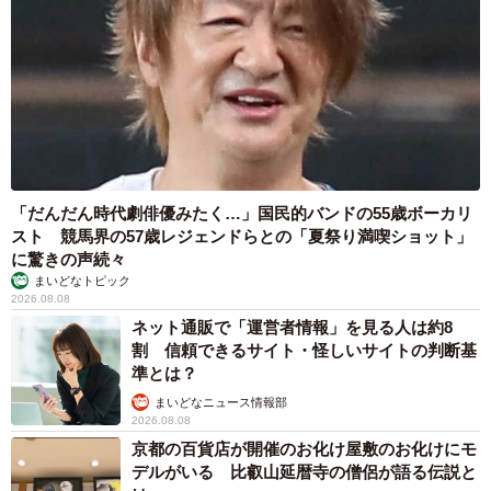
3/5
「だんだん時代劇俳優みたく…」国民的バンドの55歳ボーカリ
スト 競馬界の57歳レジェンドらとの「夏祭り満喫ショット」
に驚きの声続々
徒歩通勤圏内、17時までの職場がいい！
まいどなトピック
2026.08.08
【Uさん、子ども4歳・1歳】
ネット通販で「運営者情報」を見る人は約8
割 信頼できるサイト・怪しいサイトの判断基
準とは？
▽現在は？
まいどなニュース情報部
金融系で正社員として働いています。子どもが小学校3年生
2026.08.08
までは時短勤務できる職場なので、今の勤務時間は9時半～
京都の百貨店が開催のお化け屋敷のお化けにモ
16時半。保育園は8時に預け、お迎えは18時前には行けて
デルがいる 比叡山延暦寺の僧侶が語る伝説と