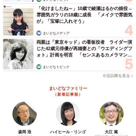
「化けましたね～」10歳で綾瀬はるかの娘役→
▽働き方を考えたきっかけ、タイミングは？
雰囲気ガラリの18歳に成長 「メイクで雰囲気
通っていた学童が、基本小学校3年生いっぱいまでだった
が」「宝塚に入れそう」
し、子どももそのつもりでいたようなので、下校する時間
まいどなメディア
には家にいて「おかえり」と言ってあげられる働き方をし
両親は「東京キッド」の看板役者 ライダー演
たいな、と。
じた42歳元俳優が再婚妻との「ウエディングフ
ォト」計画を明言 「センスあるカメラマン求
▽働き方を変える際、どう動いた？
む」
まいどなトピック
いわゆる転職活動ですね。保育園や学童に預けるわけでは
６位以降を見る
ないので、勤務証明書もいらないし、点数を気にせず職を
選べました（笑）。とはいえ、ずっと経理畑だったので、
まいどなファミリー
それを活かせる職種で探しました。
（新着記事順）
▽現在は？
会計事務所で事務として働いています。簿記の資格が役に
立っていますね。勤務時間は10時～15時、通勤時間も20分
森岡 浩
ハイヒール・リンゴ
大江 篤
なので、朝は子どもを送り出してから、帰りもほぼ子ども