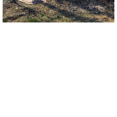
4/5
子どもの行事に合わせられるフリーランスになり
たい
【Hさん、子ども6歳】
ITエンジニアがAIとつくる家庭菜園 ローカルLLMのゆるふわ
AIたちとお話しながら開墾してみたら… 夢の「スマートな菜
園生活」実現なるか
▽現在は？
井二 かける
もともと新卒のときから、バリバリ働きたい！と思ってい
2026.08.08
プチバズしたママ友とのLINEスクショ うっ
なかったのですが、気づけばけっこうバリキャリに…今
かり電話番号を流出させちゃった！ 激怒する
は、タウン誌の編集や校正などをしています。雑誌といっ
友人 慰謝料の相場はいくらですか【弁護士が
ても毎日残業があるわけでもなく、17時半には退社して、
解説】
長澤 芳子
18時半には保育園にお迎えに行けています。
2026.08.08
「テレビより私を見て？」パパの目の前に陣取
る犬に1.4万いいね あまりにも健気な熱烈ア