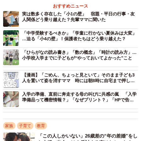
子どもも戸惑うであろう大きな環境の変化となる「就学」
おすすめニュース
に合わせ、子どもがいる時間はなるべく家にいてサポート
実は数多く存在した「小1の壁」 宿題・平日の行事・友
人関係どう乗り越えた？先輩ママに聞いた
してあげたいと思うようになったからです。
「中学受験するべきか」「学童に行かない夏休みは大変」
▽働き方を変える際、どう動いた？
…迫る「小4の壁」！保護者たちはどう乗り越えた？
上の子が年長の10月ごろから、直属の上司と相談を重ね、
「ひらがなの読み書き」「数の概念」「時計の読み方」…
在宅になると具体的にどんな仕事内容、契約内容になるか
小学校入学までに子どもが“やっておいてよかった”こと
などをしっかり決めてもらいました。すでに在宅にしてい
る先輩ママがしっかり流れを作っていてくれたおかげでも
【漫画】「ごめん、ちょっと見といて」そのまま子ども3
人を置いて姿を消すママ 時には朝8時に自宅まで押しか
あると思っています。
けられて
入学の準備、直前に奔走する母の叫びに共感の嵐 「入学
▽現在は？
準備品って機密情報？」「なぜプリント？」「HPで告知
して！」
週3日在宅、週2日出社（と言っても、午後の打ち合わせに
出るだけ）のフリーランスになりました。歩合制になった
ので、正直給料はグッと下がりましたが、子どもと関われ
家族
子育て
教育
る時間が増えました。また時期を見て、働き方を考えてい
「この人しかいない」26歳差の“年の差婚”をし