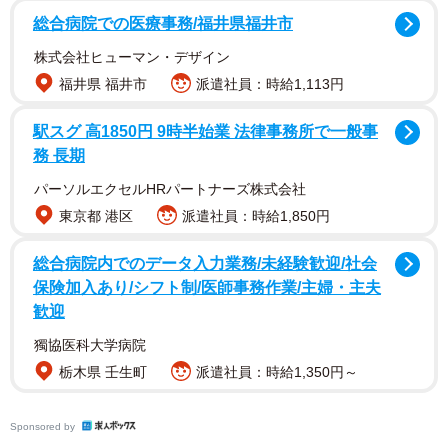
総合病院での医療事務/福井県福井市
株式会社ヒューマン・デザイン
福井県 福井市
派遣社員：時給1,113円
駅スグ 高1850円 9時半始業 法律事務所で一般事
務 長期
上の子が小学校に上がるタイミングでフリーラン
パーソルエクセルHRパートナーズ株式会社
スに
東京都 港区
派遣社員：時給1,850円
【Mさん、子ども7歳・4歳】
総合病院内でのデータ入力業務/未経験歓迎/社会
保険加入あり/シフト制/医師事務作業/主婦・主夫
▽働き方を変える前は？
歓迎
正社員として、映像編集に関わる仕事をしていました。残
獨協医科大学病院
業も遅く、子どもたちもほとんど毎日延長保育。延長して
栃木県 壬生町
派遣社員：時給1,350円～
も主人に迎えに行ってもらうことも多かったですね。
Sponsored by
▽働き方を考えたきっかけ、タイミングは？