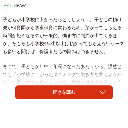
BRAVA
子どもが小学校に上がったらどうしよう…。子どもの預け
先が保育園から学童保育に変わるため、預かってもらえる
時間が短くなるのが一般的。働き方に制約が出てくるほ
か、そもそも小学校4年生以上は預かってもらえないケース
も多いと聞けば、保護者たちの悩みはつきません。
そこで、子どもが年中・年長になったあたりから、漠然と
でも「小学校に上がったタイミングで働き方を変えようか
な」と思うママも多いようです。実際に働き方を変えた人
たちに、決断した理由などを聞くとともに、これから働き
続きを読む
方をどうしようか“考え中”の人にも、思いを寄せてもらいま
した。