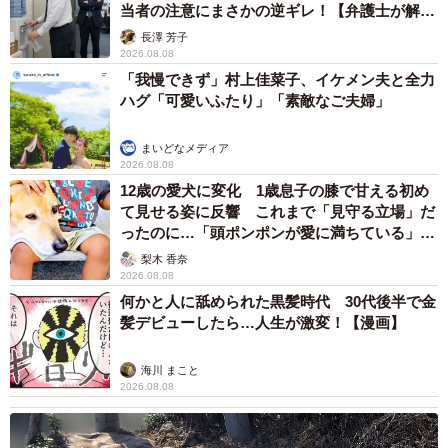
当者の注意にまさかの逆ギレ！【弁護士が解
◇ ◇
説】
長澤 芳子
2026.08.08
…保育園だったら、お迎えに間に合いそうにない日はスポ
「我慢できず」村上佳菜子、イケメン夫と全力
ハグ「可愛いふたり」「素敵なご夫婦」
ット延長（当日に延長を受け入れてくれる）などで乗り切
れますが、学童は延長できないところがほとんど…通勤時
まいどなメディア
間が大きなネックとなって働き方を考えているママ、けっ
2026.08.08
こう多いのではないでしょうか。
12歳の愛犬に変化 1歳息子の膝で甘える初め
て見せる姿に反響 これまで「見守る立場」だ
ったのに…「頭ポンポンが愛に満ちている」
「尊…」
梨木 香奈
2026.08.08
何かと人に舐められた黒髪時代 30代後半で金
髪デビューしたら…人生が激変！【漫画】
海川 まこと
2026.08.08