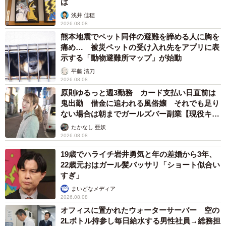
は
いますが、なんせ通勤に約1時間半かかる！
浅井 佳穂
2026.08.08
▽働き方を考え始めたきっかけは？
熊本地震でペット同伴の避難を諦める人に胸を
小学校3年生いっぱい＝学童が終わる時期ですが、どうせな
痛め… 被災ペットの受け入れ先をアプリに表
示する「動物避難所マップ」が始動
ら、上の子が小学校に上がるタイミングで思いっきり家か
平藤 清刀
ら近い職場で働きたい、と。子どもが放課後などに何かあ
2026.08.08
ったときに、すぐ駆けつけられるようにしたいと思ったか
原則ゆるっと週3勤務 カード支払い日直前は
らです。
鬼出勤 借金に追われる風俗嬢 それでも足り
ない場合は朝までガールズバー副業【現役キャ
ストに取材】
▽理想の働き方は？
たかなし 亜妖
2026.08.08
自宅から20分圏内（できれば徒歩通勤できる距離）で、遅
19歳でハライチ岩井勇気と年の差婚から3年、
くとも17時までで残業なしの職を探そうと思っています。
22歳元おはガール髪バッサリ「ショート似合い
金融系か事務系を中心に考えていますが、できるだけ育
すぎ」
児・家事をメインに、ゆるく働きたいですね。下の子は預
まいどなメディア
かり保育のある幼稚園に転園も考えています。まだ上の子
2026.08.08
オフィスに置かれたウォーターサーバー 空の
が年中なので、じっくり考えます。
2Lボトル持参し毎日給水する男性社員→総務担