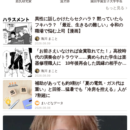
姓氏研究家
漫才師
園田学園女子大学学長
と同時。朝も帰宅後も戦闘状態！ということもないし、子
もっと見る
どもとゆっくり向き合える時間も増えた気がします。そろ
異性に話しかけたらセクハラ？ 黙っていたら
そろ反抗期で向き合ってくれなくなりそうですが…（苦
フキハラ？ 「最近、生きるの難しい」令和の
職場で悩む上司【漫画】
笑）。
海川 まこと
2026.08.09
◇ ◇
「お前さえいなければ金賞取れてた！」高校時
代の演奏会がトラウマ……責められた学生は楽
…小学校に上がるタイミングではなく、学童が終わるタイ
器修理職人に 10年後再会した因縁の相手から
思わぬ申し出【漫画】
ミングで、「転職」という形で働き方を変えたYさん。いわ
海川 まこと
2026.08.09
ゆる「勤務証明の点数」を気にせず、仕事を選べるという
補助があっても約9割が「夏の電気・ガス代は
のは大きなメリットかもしれません。
重い」と回答…猛暑でも「冷房を控える」人が
7割超に
まいどなデータ
2026.08.08