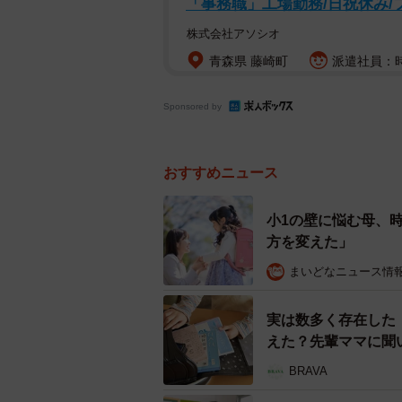
「事務職」工場勤務/日祝休み/
株式会社アソシオ
青森県 藤崎町
派遣社員：時
Sponsored by
おすすめニュース
小1の壁に悩む母、
方を変えた」
まいどなニュース情
実は数多く存在した
えた？先輩ママに聞
BRAVA