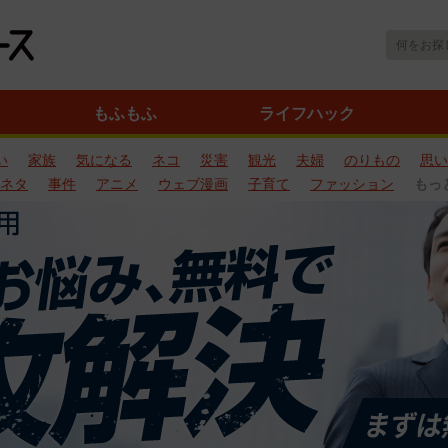
もふもふ
ライフハック
い
家族
気になる
ネコ
災害
観光
夫婦
のりもの
思い
ネタ
事件
アニメ
ウェブ漫画
子育て
ファッション
もっ