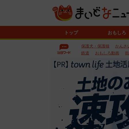
ニ
トップ
おもしろ
ュ
ー
保護犬・保護猫
かんさ
ス
一
鉄道
おもしろ動画
街
覧