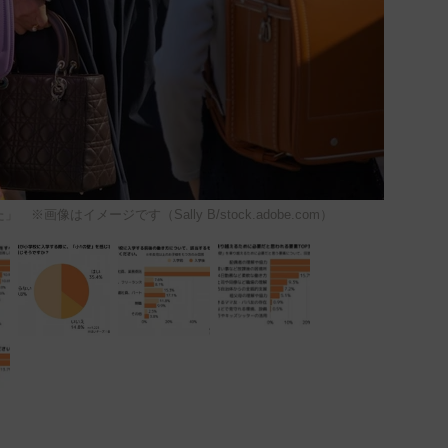
画像はイメージです（Sally B/stock.adobe.com）