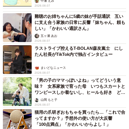
中瀬 えみ
2026.08.07
難聴のお姉ちゃんに5歳の妹が手話通訳 互い
に支え合う家族の日常に反響「妹ちゃん、頼も
しい」「かわいい通訳さん」
五ヶ瀬 あお
2026.08.07
ラストライブ控えるT-BOLAN森友嵐士 にし
たん社長がTikTok内で独占インタビュー
まいどなニュース
2026.08.07
「男の子のママっぽいよね」ってどういう意
味？ 女系家族で育った母 いつもスカートと
ワンピースしか着ないし、ヒールも好き どの
へんが…
山岡 もと子
2026.08.07
猫用の爪研ぎおもちゃを買ったら…「これで合
ってますか？」予想外の使い方が大反響
「100点満点」「かわいいからよし！」