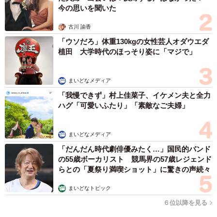
今の思いを聞いた
ありますか」と聞いたところ、84.7%の人が「大変だと思
うことがある」と回答した一方で、95.8%の人が「今後も
古川 諭香
働き続けたい」と考えていることが判明。
「ウソだろ」体重130kgの女性芸人オダウエダ
植田 大学時代のほっそり姿に「マジで」
そこで、「働くことの意義」を教えてもらったところ、
「自己実現」（17.3%）や「スキルアップのため」
まいどなメディア
（20.6%）ではなく、「家計のため」（87.8%）が最多とな
「我慢できず」村上佳菜子、イケメン夫と全力
ハグ「可愛いふたり」「素敵なご夫婦」
っており、小学生の子どもを持つ働く女性の多くが、子育
てと仕事の両立に悩み、「小1の壁」で心身にストレスを感
じながらも、家計を支えるために懸命に働いている姿が浮
まいどなメディア
き彫りとなりました。
「だんだん時代劇俳優みたく…」国民的バンド
の55歳ボーカリスト 競馬界の57歳レジェンド
らとの「夏祭り満喫ショット」に驚きの声続々
また、子育てと仕事の両立に必要なものを尋ねたところ、
「配偶者の理解や協力」（67.1%）、「学童保育や習い事
まいどなトピック
など放課後の子どもの居場所」（53.6%）、「上司や同僚
６位以降を見る
など職場の理解」（53.5%）が必要とされていることも分