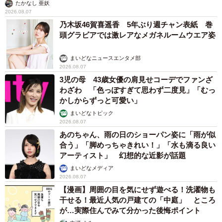
たかなし 亜妖
2026.08.07
乃木坂46賀喜遥香 5年ぶり週チャン表紙 巻
頭グラビアでは激レアなメガネルームウエア姿
まいどなニュースエンタメ部
2026.08.07
3児の母 43歳女優の肩見せコーデでファンざ
わざわ 「色っぽすぎて思わず二度見」「むっ
かしからずっと可愛い」
まいどなトピック
2026.08.07
あのちゃん、雨の日のショーパン姿に「雨が似
合う」「脚めっちゃきれい！」「水も滴る良い
アーティスト」 幻想的な近影が話題
まいどなメディア
2026.08.07
【漫画】周囲の目を気にせず遊べる！洗濯物も
干せる！最近人気の戸建ての「中庭」 ところ
が…実際住んでみて分かった後悔ポイント