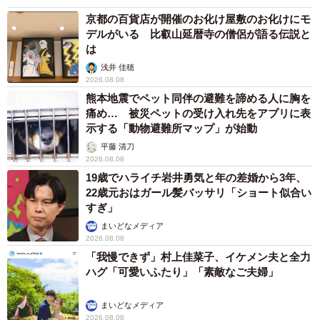
京都の百貨店が開催のお化け屋敷のお化けにモ
デルがいる 比叡山延暦寺の僧侶が語る伝説と
は
浅井 佳穂
2026.08.08
熊本地震でペット同伴の避難を諦める人に胸を
痛め… 被災ペットの受け入れ先をアプリに表
示する「動物避難所マップ」が始動
平藤 清刀
2026.08.08
19歳でハライチ岩井勇気と年の差婚から3年、
22歳元おはガール髪バッサリ「ショート似合い
すぎ」
まいどなメディア
2026.08.08
「我慢できず」村上佳菜子、イケメン夫と全力
ハグ「可愛いふたり」「素敵なご夫婦」
まいどなメディア
2026.08.08