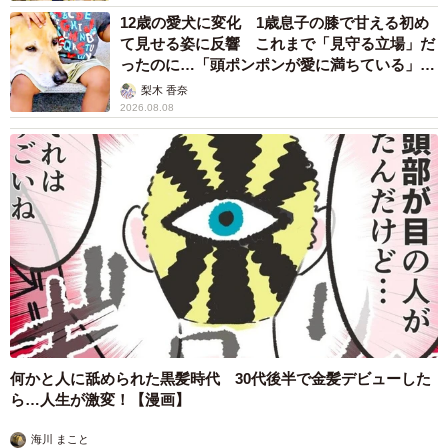
12歳の愛犬に変化 1歳息子の膝で甘える初め
て見せる姿に反響 これまで「見守る立場」だ
ったのに…「頭ポンポンが愛に満ちている」
「尊…」
梨木 香奈
2026.08.08
何かと人に舐められた黒髪時代 30代後半で金髪デビューした
ら…人生が激変！【漫画】
海川 まこと