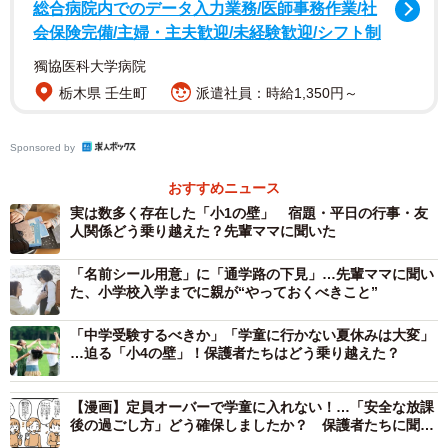
総合病院内でのデータ入力業務/医師事務作業/社
会保険完備/主婦・主夫歓迎/未経験歓迎/シフト制
3/7
獨協医科大学病院
子どもの小学校入学前後、実際にどのように働き方を変えましたか？／
栃木県 壬生町
派遣社員：時給1,350円～
働き方を変えた具体的な理由（提供画像）
Sponsored by
おすすめニュース
実は数多く存在した「小1の壁」 宿題・平日の行事・友
人関係どう乗り越えた？先輩ママに聞いた
「名前シール用意」に「通学路の下見」…先輩ママに聞い
た、小学校入学までに親が“やっておくべきこと”
4/7
「中学受験するべきか」「学童に行かない夏休みは大変」
増えたと感じる子育ての負担や悩み（提供画像）
…迫る「小4の壁」！保護者たちはどう乗り越えた？
調査の結果、全体の50.7%の人が「働き方の見直しを検討
【漫画】定員オーバーで学童に入れない！…「安全な放課
した」と回答。また、37.9％の人が「子どもの小学校入学
後の過ごし方」どう確保しましたか？ 保護者たちに聞い
た試行錯誤
にあたって、働き方を変えた」と回答しており、そのうち