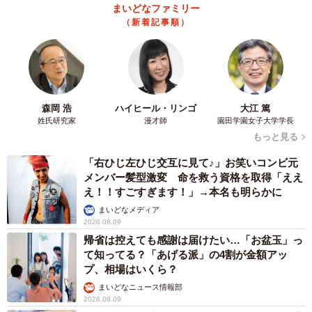
まいどなファミリー
かりました。
（新着記事順）
森岡 浩
ハイヒール・リンゴ
大江 篤
姓氏研究家
漫才師
園田学園女子大学学長
もっと見る
「右ひじ左ひじ交互に見て♪」お笑いコンビ元
メンバー髪型激変 命を救う資格を取得「ええ
え！！すごすぎます！」→本名も明らかに
まいどなメディア
2026.08.09
帰省は控えても感謝は届けたい…「お盆玉」っ
て知ってる？「あげる派」の4割が金額アッ
プ、相場はいくら？
7/7
まいどなニュース情報部
2026.08.09