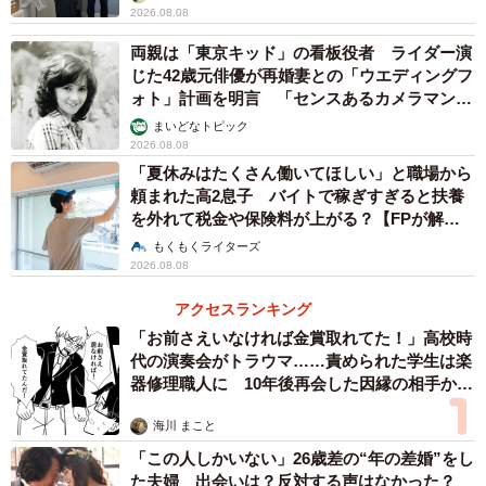
2026.08.08
両親は「東京キッド」の看板役者 ライダー演
じた42歳元俳優が再婚妻との「ウエディングフ
5/7
ォト」計画を明言 「センスあるカメラマン求
む」
まいどなトピック
働きながら子育てするのが大変だと思うことはありますか？／働く意義
2026.08.08
（提供画像）
「夏休みはたくさん働いてほしい」と職場から
頼まれた高2息子 バイトで稼ぎすぎると扶養
を外れて税金や保険料が上がる？【FPが解
説】
もくもくライターズ
2026.08.08
アクセスランキング
「お前さえいなければ金賞取れてた！」高校時
代の演奏会がトラウマ……責められた学生は楽
器修理職人に 10年後再会した因縁の相手から
6/7
思わぬ申し出【漫画】
海川 まこと
子育てと仕事の両立に必要なもの（提供画像）
「この人しかいない」26歳差の“年の差婚”をし
た夫婦 出会いは？反対する声はなかった？
続いて、「働きながら子育てするのが大変だと思うことは