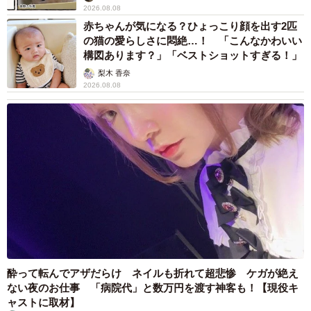
2026.08.08
赤ちゃんが気になる？ひょっこり顔を出す2匹
の猫の愛らしさに悶絶…！ 「こんなかわいい
構図あります？」「ベストショットすぎる！」
梨木 香奈
2026.08.08
酔って転んでアザだらけ ネイルも折れて超悲惨 ケガが絶え
ない夜のお仕事 「病院代」と数万円を渡す神客も！【現役キ
ャストに取材】