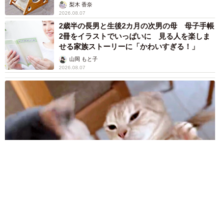
梨木 香奈
2026.08.07
2歳半の長男と生後2カ月の次男の母 母子手帳
2冊をイラストでいっぱいに 見る人を楽しま
せる家族ストーリーに「かわいすぎる！」
山岡 もと子
2026.08.07
猫2匹が段ボール箱の取り合いで「ポコスカ猫パンチ」の応酬
その後の心温まる結末に「愛～！」「おばちゃん泣きそう