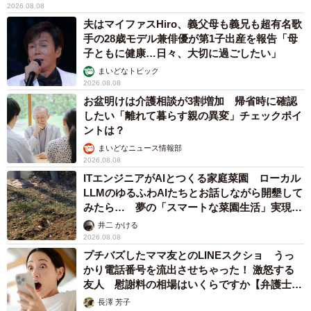
2026.08.08
夫はマイファスHiro、義父母も義兄も超有名歌
手の28歳モデル兼俳優が第1子出産を報告「母
子ともに健康…日々、大切に過ごしたい」
まいどなトピック
2026.08.08
お盆明けは介護相談が3割増加 帰省時に確認
したい「離れて暮らす親の異変」チェックポイ
ントは？
まいどなニュース情報部
2026.08.08
ITエンジニアがAIとつくる家庭菜園 ローカル
LLMのゆるふわAIたちとお話しながら開墾して
みたら… 夢の「スマートな菜園生活」実現な
るか
井二 かける
2026.08.08
プチバズしたママ友とのLINEスクショ うっ
かり電話番号を流出させちゃった！ 激怒する
友人 慰謝料の相場はいくらですか【弁護士が
解説】
長澤 芳子