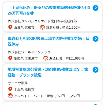
文京区）が、「小1の壁に関するWEBアンケート調査」と
「土日祝休み」医薬品の製造補助/未経験OK/月収
題して2023年2月に実施した調査です。
26万円可/3交替
株式会社ジャパンクリエイト北日本事業統括部
山形県 東根市
派遣社員：時給1,300円
車通勤も相談OK/製造工場での軽作業/2交替/土日
祝休み
株式会社ワールドインテック
2/7
愛知県 名古屋市
派遣社員：時給1,888円
子どもの小学校入学にあたって、働き方の見直しを検討しましたか？／
地域密着型調剤薬局・調剤事務/残業ほぼなし/未
子どもの小学校入学で子育ての負担や悩みが増えたと感じましたか？
経験・ブランク歓迎
（提供画像）
サイコウ薬局
千葉県 船橋市
アルバイト・パート：時給1,150円～1,250円