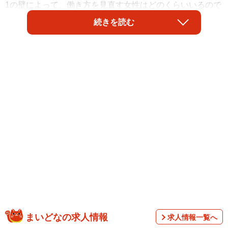
1の壁によって、働き方を見直す女性はどのくらいいるので
しょうか。一都三県（埼玉県・千葉県・東京都・神奈川
続きを読む
県）に居住し、小学校1年生～6年生の子どもをもつ働く女
性1000人に調査をしたところ、4割弱の人が「実際に働き
方を変えた」と回答したそうです。
まいどなの求人情報
求人情報一覧へ
特定非営利活動法人 放課後NPOアフタースクール（東京都