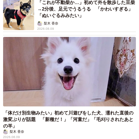
子どもの放課後に関して（提供画像を組み合わせています）
「これが不動柴か…」初めて外を散歩した豆柴
→2分後、足元でうるうる 「かわいすぎる」
「ぬいぐるみみたい」
最後に、「子どもの放課後」に関しては、61.1％の人が
梨木 香奈
「悩みを感じている」と回答。「子どもの放課後に充実を
2026.08.09
希望するサービスや場」としては、子どもだけで安全に遊
べる場」「友達と一緒に自由に遊べる場」（いずれも
51.6%）、「宿題や自主学習をみてくれる場」（44.1%）、
「学校のなかでの習い事」（41.8%）などに要望が集まり
ました。
また、放課後に学校施設を活用し、保護者の就労にかかわ
らず、希望する全ての子どもへの安心安全で、多様な体験
機会と学びの機会のある居場所に対しては、78.4%の人が
「通わせたい」と回答しています。
「体だけ別生物みたい」初めて川遊びをした犬、濡れた直後の
激変ぶりが話題 「新種だ！」「河童だ」「毛刈りされたあと
の羊」
回答者からは、「中学年になると学童から追い出されるの
梨木 香奈
で居場所が必要」「親が日中就労していると、してあげら
2026.08.09