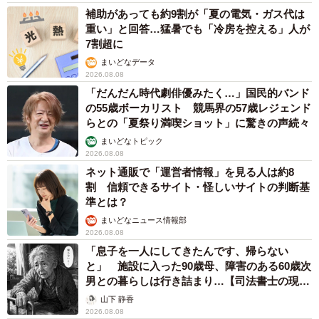
れることに制限があり、様々なことを体験できる場があっ
補助があっても約9割が「夏の電気・ガス代は
重い」と回答…猛暑でも「冷房を控える」人が
てほしい」「居場所確保、時間の有効利用の意味で習い事
7割超に
に通わせているが、友達や家族以外の大人と安全に楽しく
まいどなデータ
過ごすことも子どもの健全育成には必要」といった声が寄
2026.08.08
せられていたそうです。
「だんだん時代劇俳優みたく…」国民的バンド
の55歳ボーカリスト 競馬界の57歳レジェンド
らとの「夏祭り満喫ショット」に驚きの声続々
まいどなトピック
2026.08.08
ネット通販で「運営者情報」を見る人は約8
割 信頼できるサイト・怪しいサイトの判断基
準とは？
まいどなニュース情報部
2026.08.08
「息子を一人にしてきたんです、帰らない
と」 施設に入った90歳母、障害のある60歳次
男との暮らしは行き詰まり…【司法書士の現場
から】
山下 静香
2026.08.08