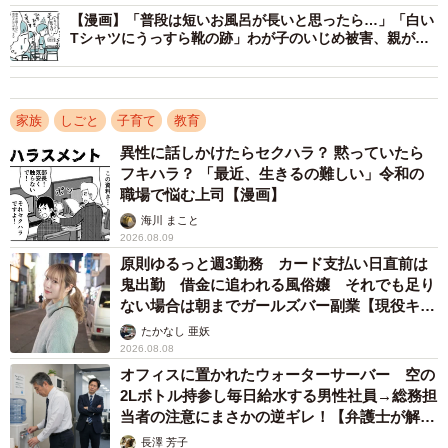
【漫画】「普段は短いお風呂が長いと思ったら…」「白い
約4割が「時短勤務に変更」（27.4%）や「正社員から別の
Tシャツにうっすら靴の跡」わが子のいじめ被害、親が気
雇用形態へ変更」（12.4%）など、柔軟な働き方を求めて
づいたきっかけ
就労形態を見直していることが明らかになりました。
家族
しごと
子育て
教育
また、全体の57.3%の人が「子どもの小学校入学によって
異性に話しかけたらセクハラ？ 黙っていたら
子育ての負担や悩みが増えた」と回答。子育ての負担が増
フキハラ？ 「最近、生きるの難しい」令和の
えた理由としては、「子どもの勉強サポート」
職場で悩む上司【漫画】
（76.6%）、「夏休みなどの長期休みのケア」（73.1%）な
海川 まこと
2026.08.09
ど、保育園時代には経験が少なかった悩みが上位に挙げら
原則ゆるっと週3勤務 カード支払い日直前は
れており、家事・子育てに費やす時間が増えたことで、
鬼出勤 借金に追われる風俗嬢 それでも足り
「イライラする、ストレスを感じるようになった」
ない場合は朝までガールズバー副業【現役キャ
ストに取材】
（66.7%）、「自分の体調不良が起きた」（26.5%）といっ
たかなし 亜妖
2026.08.08
た心身の不調を感じるケースも見受けられました。
オフィスに置かれたウォーターサーバー 空の
2Lボトル持参し毎日給水する男性社員→総務担
当者の注意にまさかの逆ギレ！【弁護士が解
説】
長澤 芳子