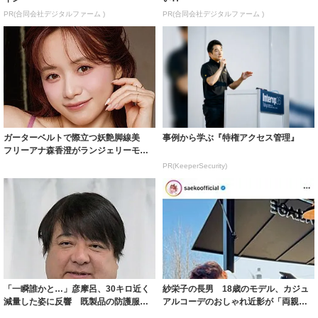
PR(合同会社デジタルファーム )
PR(合同会社デジタルファーム )
ガーターベルトで際立つ妖艶脚線美
事例から学ぶ『特権アクセス管理』
フリーアナ森香澄がランジェリーモデ
ルに ｢PE...
PR(KeeperSecurity)
「一瞬誰かと…」彦摩呂、30キロ近く
紗栄子の長男 18歳のモデル、カジュ
減量した姿に反響 既製品の防護服が
アルコーデのおしゃれ近影が「両親の
着られると...
いいとこ取...