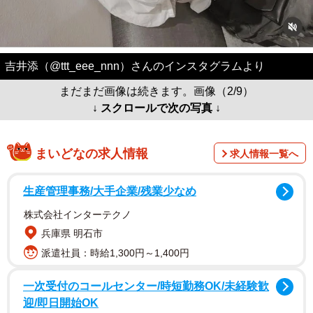
吉井添（@ttt_eee_nnn）さんのインスタグラムより
まだまだ画像は続きます。画像（2/9）
↓ スクロールで次の写真 ↓
まいどなの求人情報
求人情報一覧へ
生産管理事務/大手企業/残業少なめ
株式会社インターテクノ
兵庫県 明石市
派遣社員：時給1,300円～1,400円
一次受付のコールセンター/時短勤務OK/未経験歓
迎/即日開始OK