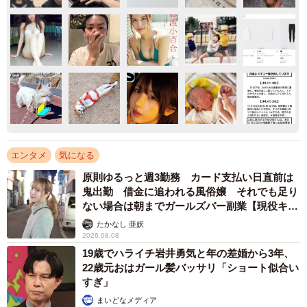
エンタメ
気になる
原則ゆるっと週3勤務 カード支払い日直前は
鬼出勤 借金に追われる風俗嬢 それでも足り
ない場合は朝までガールズバー副業【現役キャ
ストに取材】
たかなし 亜妖
2026.08.08
19歳でハライチ岩井勇気と年の差婚から3年、
22歳元おはガール髪バッサリ「ショート似合い
すぎ」
まいどなメディア