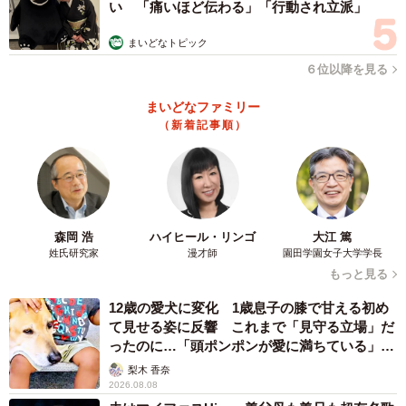
い 「痛いほど伝わる」「行動され立派」
まいどなトピック
６位以降を見る
まいどなファミリー
（新着記事順）
森岡 浩
ハイヒール・リンゴ
大江 篤
姓氏研究家
漫才師
園田学園女子大学学長
もっと見る
12歳の愛犬に変化 1歳息子の膝で甘える初め
て見せる姿に反響 これまで「見守る立場」だ
ったのに…「頭ポンポンが愛に満ちている」
「尊…」
梨木 香奈
2026.08.08