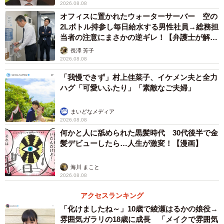
2026.08.08
オフィスに置かれたウォーターサーバー 空の
2Lボトル持参し毎日給水する男性社員→総務担
当者の注意にまさかの逆ギレ！【弁護士が解
説】
長澤 芳子
2026.08.08
「我慢できず」村上佳菜子、イケメン夫と全力
ハグ「可愛いふたり」「素敵なご夫婦」
まいどなメディア
2026.08.08
何かと人に舐められた黒髪時代 30代後半で金
髪デビューしたら…人生が激変！【漫画】
海川 まこと
2026.08.08
アクセスランキング
「化けましたね～」10歳で綾瀬はるかの娘役→
雰囲気ガラリの18歳に成長 「メイクで雰囲気