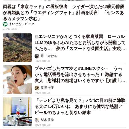
両親は「東京キッド」の看板役者 ライダー演じた42歳元俳優
が再婚妻との「ウエディングフォト」計画を明言 「センスあ
るカメラマン求む」
まいどなトピック
2026.08.08
ITエンジニアがAIとつくる家庭菜園 ローカル
LLMのゆるふわAIたちとお話しながら開墾して
みたら… 夢の「スマートな菜園生活」実現な
るか
井二 かける
2026.08.08
プチバズしたママ友とのLINEスクショ うっ
かり電話番号を流出させちゃった！ 激怒する
友人 慰謝料の相場はいくらですか【弁護士が
解説】
長澤 芳子
2026.08.08
「テレビより私を見て？」パパの目の前に陣取
る犬に1.4万いいね あまりにも健気な熱烈ア
ピールのちょっと切ない結末
梨木 香奈
2026.08.08