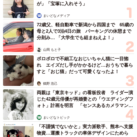
が」「宝塚に入れそう」
まいどなメディア
72歳父、軽自動車で新潟から四国まで 65歳の
母と2人で3泊4日の旅 パーキングの休憩まで
分刻み… 「大学生でも組まねえよ！」
山岡 もと子
ボロボロで不細工なおじいちゃん猫に一目惚
れ エイズだし手がかかるけど…おうちで暮ら
すと「おじ猫」だって可愛くなったよ！
鶴野 浩己
両親は「東京キッド」の看板役者 ライダー演
じた42歳元俳優が再婚妻との「ウエディングフ
ォト」計画を明言 「センスあるカメラマン求
む」
まいどなトピック
「不謹慎でないかと」実力派歌手、熊本へ支援
物資…運搬トラックの車体デザインにためら