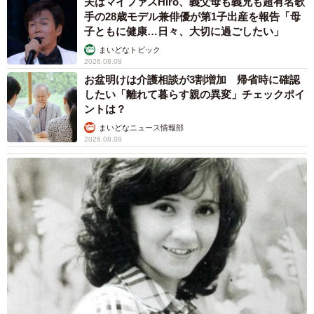
夫はマイファスHiro、義父母も義兄も超有名歌
手の28歳モデル兼俳優が第1子出産を報告「母
子ともに健康…日々、大切に過ごしたい」
まいどなトピック
2026.08.08
お盆明けは介護相談が3割増加 帰省時に確認
したい「離れて暮らす親の異変」チェックポイ
ントは？
まいどなニュース情報部
2026.08.08