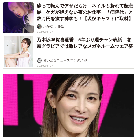
酔って転んでアザだらけ ネイルも折れて超悲
惨 ケガが絶えない夜のお仕事 「病院代」と
数万円を渡す神客も！【現役キャストに取材】
たかなし 亜妖
2026.08.07
乃木坂46賀喜遥香 5年ぶり週チャン表紙 巻
頭グラビアでは激レアなメガネルームウエア姿
まいどなニュースエンタメ部
2026.08.07