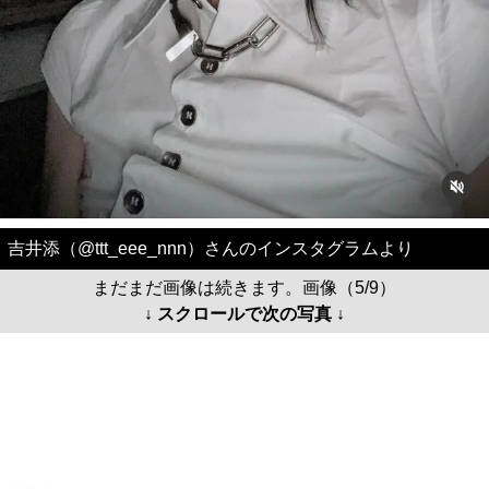
吉井添（@ttt_eee_nnn）さんのインスタグラムより
まだまだ画像は続きます。画像（5/9）
↓ スクロールで次の写真 ↓