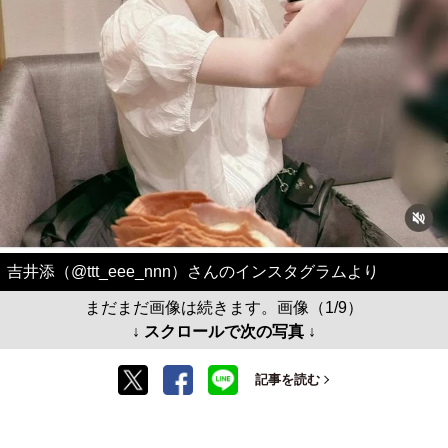
吉井添（@ttt_eee_nnn）さんのインスタグラムより
まだまだ画像は続きます。画像（1/9）
↓ スクロールで次の写真 ↓
記事を読む