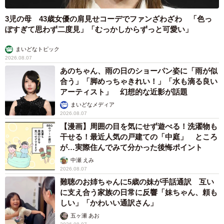
3児の母 43歳女優の肩見せコーデでファンざわざわ 「色っ
ぽすぎて思わず二度見」「むっかしからずっと可愛い」
まいどなトピック
2026.08.07
あのちゃん、雨の日のショーパン姿に「雨が似
合う」「脚めっちゃきれい！」「水も滴る良い
アーティスト」 幻想的な近影が話題
まいどなメディア
2026.08.07
【漫画】周囲の目を気にせず遊べる！洗濯物も
干せる！最近人気の戸建ての「中庭」 ところ
が…実際住んでみて分かった後悔ポイント
中瀬 えみ
2026.08.07
難聴のお姉ちゃんに5歳の妹が手話通訳 互い
に支え合う家族の日常に反響「妹ちゃん、頼も
しい」「かわいい通訳さん」
五ヶ瀬 あお