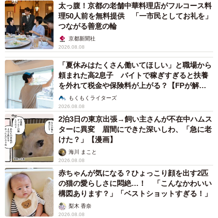
太っ腹！京都の老舗中華料理店がフルコース料
理50人前を無料提供 「一市民としてお礼を」
つながる善意の輪
京都新聞社
2026.08.08
「夏休みはたくさん働いてほしい」と職場から
頼まれた高2息子 バイトで稼ぎすぎると扶養
を外れて税金や保険料が上がる？【FPが解
説】
もくもくライターズ
2026.08.08
2泊3日の東京出張→飼い主さんが不在中ハムス
ターに異変 眉間にできた深いしわ、「急に老
けた？」【漫画】
海川 まこと
2026.08.08
赤ちゃんが気になる？ひょっこり顔を出す2匹
の猫の愛らしさに悶絶…！ 「こんなかわいい
構図あります？」「ベストショットすぎる！」
梨木 香奈
2026.08.08