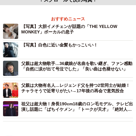
↓ スクロールで次の写真 ↓
おすすめニュース
【写真】大胆イメチェンが話題の「THE YELLOW
MONKEY」ボーカルの息子
【写真】白色に近い金髪もかっこいい！
父親は超大物歌手…36歳娘が名曲を歌い継ぎ、ファン感動
「自然に涙が出て号泣でした」「良い曲は色褪せない」
父親は大物有名人…レジェンド父を持つ2世同士が結婚！
チャラそうで近寄りがたい→17年後の再会で意気投合
祖父は超大物！身長190cm18歳のロン毛モデル、テレビ出
演し話題に「ばちイケメン」「トークが天才」「絶対人気
出る」