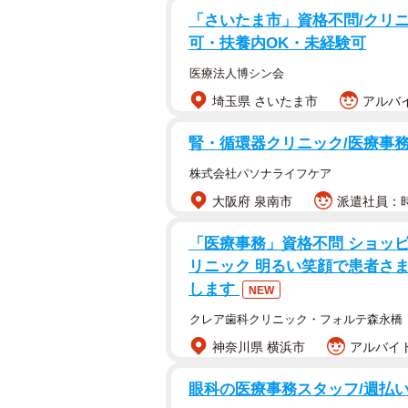
「さいたま市」資格不問/クリニッ
可・扶養内OK・未経験可
医療法人博シン会
埼玉県 さいたま市
アルバイ
腎・循環器クリニック/医療事務
株式会社パソナライフケア
大阪府 泉南市
派遣社員：時
「医療事務」資格不問 ショッ
リニック 明るい笑顔で患者さ
します
NEW
クレア歯科クリニック・フォルテ森永橋
神奈川県 横浜市
アルバイト
眼科の医療事務スタッフ/週払い