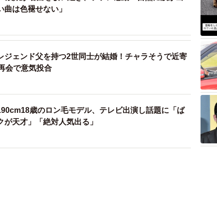
い曲は色褪せない」
レジェンド父を持つ2世同士が結婚！チャラそうで近寄
の再会で意気投合
90cm18歳のロン毛モデル、テレビ出演し話題に「ば
クが天才」「絶対人気出る」