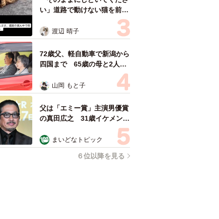
い」道路で動けない猫を前に
返された一言… 懸命に生き
ようとした4日間 「命の重
渡辺 晴子
さはみんな同じ」保護団体代
表の訴え
72歳父、軽自動車で新潟から
四国まで 65歳の母と2人で
3泊4日の旅 パーキングの休
憩まで分刻み… 「大学生で
山岡 もと子
も組まねえよ！」
父は「エミー賞」主演男優賞
の真田広之 31歳イケメン俳
優が長髪ヒゲのワイルド近影
「ガチヒロさんそっくり」
まいどなトピック
「新たな一面もステキ」
６位以降を見る