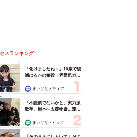
セスランキング
「化けましたね～」10歳で綾
瀬はるかの娘役→雰囲気ガラ
リの18歳に成長 「メイクで
雰囲気が」「宝塚に入れそ
まいどなメディア
う」
「不謹慎でないかと」実力派
歌手、熊本へ支援物資…運搬
トラックの車体デザインにた
めらい 「痛いほど伝わる」
まいどなトピック
「行動され立派」
「そのままにしといてくださ