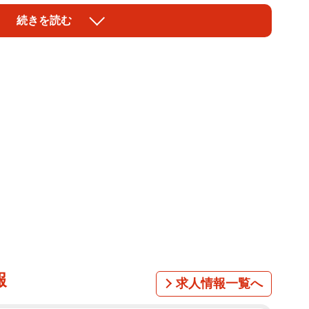
も公開しており、ファンからは「初めて見るタイプの添
続きを読む
声が上がっていた。
ますね」「かなりいい！！控えめに言って神童」「黒髪も
なる」「リアル妖精 透明過ぎて暑さを感じさせません
使で黒いと堕天使っぽくってどっちも素敵」「黒髪にし
ますね」などのコメントがあった。
報
求人情報一覧へ