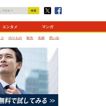
エンタメ
マンガ
ネコ
のりもの
観光
夫婦
思い出