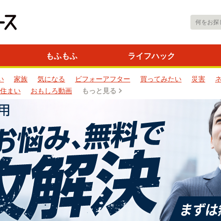
もふもふ
ライフハック
い
家族
気になる
ビフォーアフター
買ってみたい
災害
住まい
おもしろ動画
もっと見る