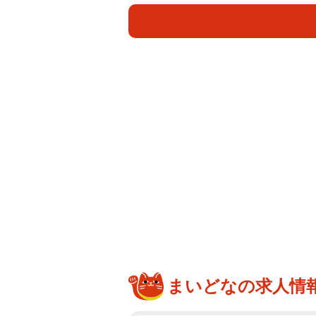
も大きめのメガネをかけたショット
さんだ！」「黒髪眼鏡好き」などの
SNSでは、「黒髪って色気が増し
似合う！天使から悪魔よりの添君に
ね」「黒髪メロすぎる」「白いと天
たことで透明感がさらにアップして
まいどなの求人情