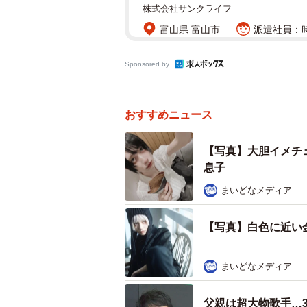
株式会社サンクライフ
富山県 富山市
派遣社員：時給
Sponsored by
おすすめニュース
【写真】大胆イメチェン
息子
まいどなメディア
【写真】白色に近い
まいどなメディア
父親は超大物歌手…