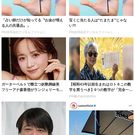
「占い師だけが知ってる〝お金が増え
宝くじ当たる人は“たまたま”じゃな
る人の共通点〟」
い?!
PR(合同会社デジタルファーム )
PR(合同会社デジタルファーム )
ガーターベルトで際立つ妖艶脚線美
【昭和43年以前生まれはロト６この数
フリーアナ森香澄がランジェリーモデ
字を買うべき】6つの数字が「完全一
ルに ｢PE...
致」する方...
PR(株式会社MURA)