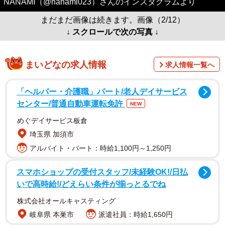
NANAMI（@nanami023）さんのインスタグラムより
まだまだ画像は続きます。画像（2/12）
↓ スクロールで次の写真 ↓
まいどなの求人情報
求人情報一覧へ
「ヘルパー・介護職」パート/老人デイサービス
センター/普通自動車運転免許
NEW
めぐデイサービス板倉
埼玉県 加須市
アルバイト・パート：時給1,100円～1,250円
スマホショップの受付スタッフ/未経験OK!/日払
いで高時給!/どえらい条件が揃っとるでね
株式会社オールキャスティング
岐阜県 本巣市
派遣社員：時給1,650円