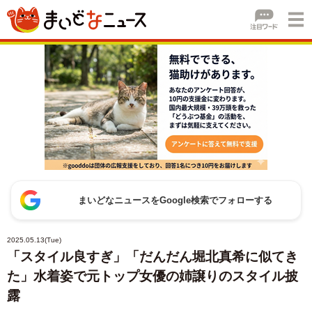
まいどなニュースをGoogle検索でフォローする
2025.05.13(Tue)
「スタイル良すぎ」「だんだん堀北真希に似てき
た」水着姿で元トップ女優の姉譲りのスタイル披
露