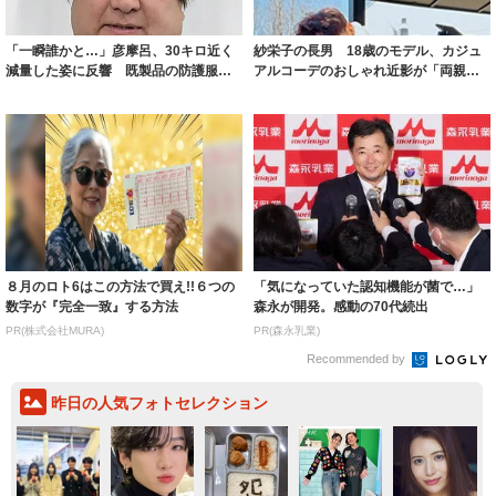
「一瞬誰かと…」彦摩呂、30キロ近く
紗栄子の長男 18歳のモデル、カジュ
減量した姿に反響 既製品の防護服が
アルコーデのおしゃれ近影が「両親の
着られると...
いいとこ取...
８月のロト6はこの方法で買え!!６つの
「気になっていた認知機能が菌で…」
数字が『完全一致』する方法
森永が開発。感動の70代続出
PR(株式会社MURA)
PR(森永乳業)
Recommended by
昨日の人気フォトセレクション