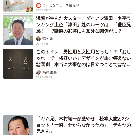
まいどなニュース情報部
2026.08.09
滋賀が生んだ大スター、ダイアン津田 名字ラ
ンキング上位「津田」姓のルーツは 「豊臣兄
弟！」で話題の武将にも意外な関係が…？
森岡 浩
2026.08.09
このトイレ、男性用と女性用どっち！？「おし
ゃれ」で「格好いい」デザインが生む笑えない
悲喜劇 本当に大事なのは目立つことではな
く…
高野 朋美
2026.08.09
「キム兄」木村祐一が激やせ、松本人志と2シ
ョット「一瞬、分からなかったわ」「テキヤの
兄さん」