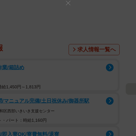
報
求人情報一覧へ
作業/箱詰め
1,450円～1,813円
問/マニュアル完備/土日祝休み/御器所駅
昭和区西部いきいき支援センター
・パート：時給1,160円
即入寮OK/寮費無料/退寮