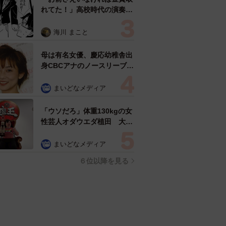
れてた！」高校時代の演奏会
がトラウマ……責められた学
生は楽器修理職人に 10年後
海川 まこと
再会した因縁の相手から思わ
ぬ申し出【漫画】
母は有名女優、慶応幼稚舎出
身CBCアナのノースリーブ姿
「育ちの良さが表情に表れて
る」「天使の笑顔」
まいどなメディア
「ウソだろ」体重130kgの女
性芸人オダウエダ植田 大学
時代のほっそり姿に「マジ
で」
まいどなメディア
６位以降を見る