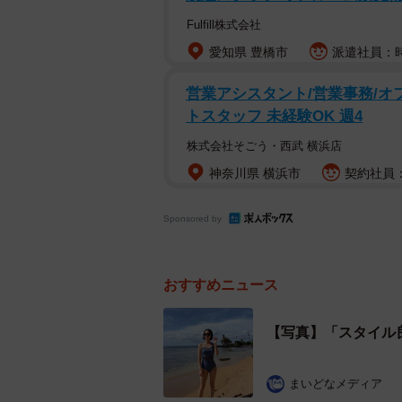
Fulfill株式会社
愛知県 豊橋市
派遣社員：時給
営業アシスタント/営業事務/オ
トスタッフ 未経験OK 週4
株式会社そごう・西武 横浜店
神奈川県 横浜市
契約社員：
Sponsored by
おすすめニュース
【写真】「スタイル良
まいどなメディア