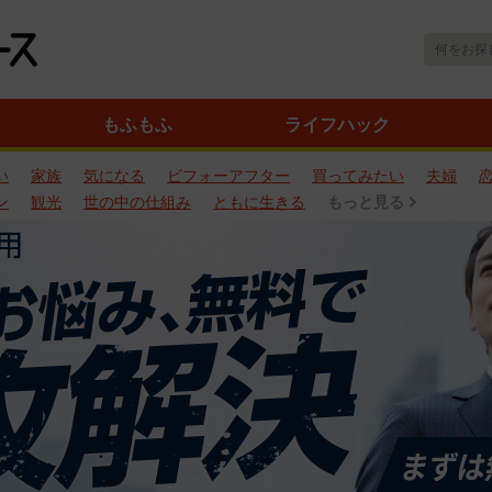
もふもふ
ライフハック
い
家族
気になる
ビフォーアフター
買ってみたい
夫婦
ン
観光
世の中の仕組み
ともに生きる
もっと見る