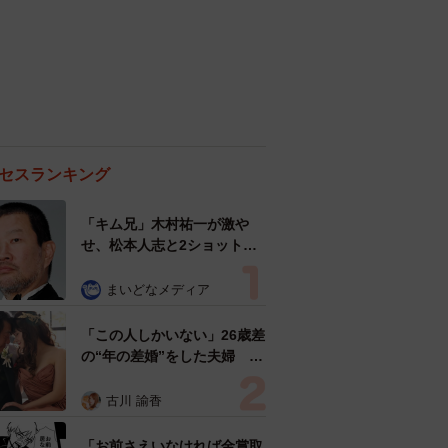
セスランキング
「キム兄」木村祐一が激や
せ、松本人志と2ショット
「一瞬、分からなかったわ」
「テキヤの兄さん」
まいどなメディア
「この人しかいない」26歳差
の“年の差婚”をした夫婦 出
会いは？反対する声はなかっ
た？ 今の思いを聞いた
古川 諭香
「お前さえいなければ金賞取