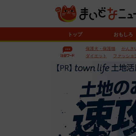
ニ
トップ
おもしろ
ュ
ー
保護犬・保護猫
かんさ
ス
一
ダイエット
ファッショ
覧