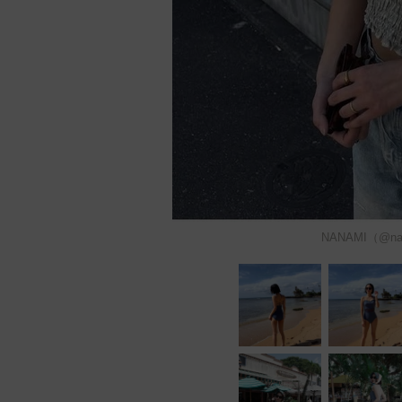
NANAMI（@