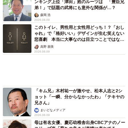
ンキング上位「津田」姓のルーツは 「豊臣兄
弟！」で話題の武将にも意外な関係が…？
森岡 浩
2026.08.09
このトイレ、男性用と女性用どっち！？「おし
ゃれ」で「格好いい」デザインが生む笑えない
悲喜劇 本当に大事なのは目立つことではな
く…
高野 朋美
2026.08.09
「キム兄」木村祐一が激やせ、松本人志と2シ
ョット「一瞬、分からなかったわ」「テキヤの
兄さん」
まいどなメディア
2026.08.09
母は有名女優、慶応幼稚舎出身CBCアナのノー
スリーブ姿「育ちの良さが表情に表れてる」
「天使の笑顔」
まいどなメディア
2026.08.09