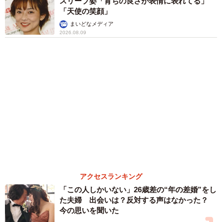
アクセスランキング
「この人しかいない」26歳差の“年の差婚”をし
た夫婦 出会いは？反対する声はなかった？
今の思いを聞いた
古川 諭香
「キム兄」木村祐一が激やせ、松本人志と2シ
ョット「一瞬、分からなかったわ」「テキヤの
兄さん」
まいどなメディア
「お前さえいなければ金賞取れてた！」高校時
代の演奏会がトラウマ……責められた学生は楽
器修理職人に 10年後再会した因縁の相手から
思わぬ申し出【漫画】
海川 まこと
「ウソだろ」体重130kgの女性芸人オダウエダ
植田 大学時代のほっそり姿に「マジで」
まいどなメディア