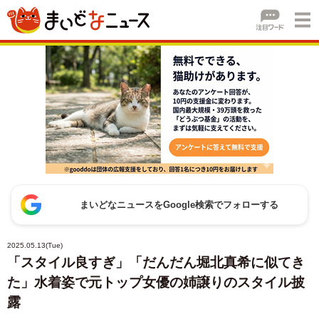
まいどなニュースをGoogle検索でフォローする
2025.05.13(Tue)
「スタイル良すぎ」「だんだん堀北真希に似てき
た」水着姿で元トップ女優の姉譲りのスタイル披
露