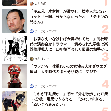
「これが不動柴か…」初めて外を散歩した豆柴
→2分後、足元でうるうる 「かわいすぎる」
「ぬいぐるみみたい」
梨木 香奈
６位以降を見る
まいどなファミリー
（新着記事順）
森岡 浩
ハイヒール・リンゴ
大江 篤
姓氏研究家
漫才師
園田学園女子大学学長
もっと見る
京都五山送り火ピンチ 気候変動や獣害に施設
老朽化「もう限界」 クラファン募る