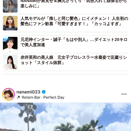
NANAMIが肩見せ＆胸元ざっくり「気合入れて頑張るから
楽しみに」
人気モデルが「推しと同じ髪色」にイメチェン！ 人生初の
髪色にファン歓喜「可愛すぎます！」「カッコよすぎ」
元尼神インター・誠子「もはや別人」…ダイエット20キロ
で美人度加速
赤井英和の美人娘 元女子プロレスラー水着姿で足蹴りシ
ョット「スタイル抜群」