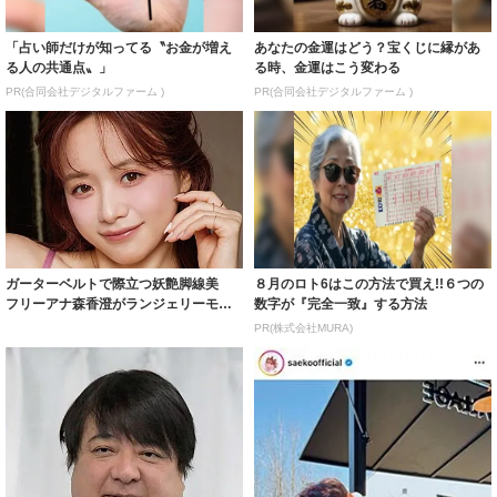
「占い師だけが知ってる〝お金が増え
あなたの金運はどう？宝くじに縁があ
る人の共通点〟」
る時、金運はこう変わる
PR(合同会社デジタルファーム )
PR(合同会社デジタルファーム )
ガーターベルトで際立つ妖艶脚線美
８月のロト6はこの方法で買え!!６つの
フリーアナ森香澄がランジェリーモデ
数字が『完全一致』する方法
ルに ｢PE...
PR(株式会社MURA)