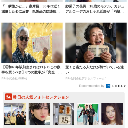
「一瞬誰かと…」彦摩呂、30キロ近く
紗栄子の長男 18歳のモデル、カジュ
減量した姿に反響 既製品の防護服が
アルコーデのおしゃれ近影が「両親の
着られると...
いいとこ取...
【昭和43年以前生まれはロト６この数
宝くじ当たる人だけが気づいている違
字を買うべき】6つの数字が「完全一
い
致」する方...
PR(株式会社MURA)
PR(合同会社デジタルファーム )
Recommended by
昨日の人気フォトセレクション