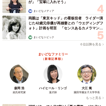
が」「宝塚に入れそう」
まいどなメディア
両親は「東京キッド」の看板役者 ライダー演
じた42歳元俳優が再婚妻との「ウエディングフ
ォト」計画を明言 「センスあるカメラマン求
む」
まいどなトピック
６位以降を見る
まいどなファミリー
（新着記事順）
森岡 浩
ハイヒール・リンゴ
大江 篤
姓氏研究家
漫才師
園田学園女子大学学長
もっと見る