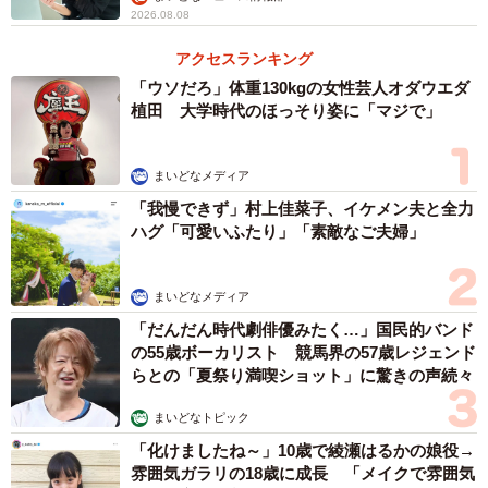
2026.08.08
アクセスランキング
「ウソだろ」体重130kgの女性芸人オダウエダ
植田 大学時代のほっそり姿に「マジで」
まいどなメディア
「我慢できず」村上佳菜子、イケメン夫と全力
ハグ「可愛いふたり」「素敵なご夫婦」
まいどなメディア
「だんだん時代劇俳優みたく…」国民的バンド
の55歳ボーカリスト 競馬界の57歳レジェンド
らとの「夏祭り満喫ショット」に驚きの声続々
まいどなトピック
「化けましたね～」10歳で綾瀬はるかの娘役→
雰囲気ガラリの18歳に成長 「メイクで雰囲気