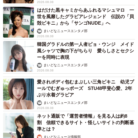
2026.08.08
はだけた黒キャミからあふれるマシュマロ 一
世を風靡したグラビアレジェンド 伝説の「貝
殻ビキニ」から「サンゴNUDE」へ
まいどなニュースエンタメ部
2026.08.08
韓国グラドルの第一人者ピョ・ウンジ メイド
風シャツで胸の下がちらり 愛らしさとセクシ
ーを同時に表現
まいどなニュースエンタメ部
2026.08.08
愛されボディ包むまぶしい三角ビキニ 幼児プ
ールでむぎゅっポーズ STU48甲斐心愛、2年
ぶり水着グラビア
まいどなニュースエンタメ部
2026.08.08
ネット通販で「運営者情報」を見る人は約8
割 信頼できるサイト・怪しいサイトの判断基
準とは？
まいどなニュース情報部