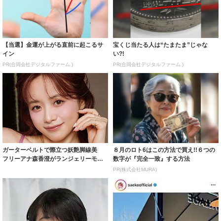
【当選】金運が上がる直前に起こるサ
宝くじ当たる人は“たまたま”じゃな
イン
い?!
PR(合同会社デジタルファーム )
PR(合同会社デジタルファーム )
ガーターベルトで際立つ妖艶脚線美
８月のロト6はこの方法で買え!!６つの
フリーアナ森香澄がランジェリーモデ
数字が『完全一致』する方法
ルに ｢PE...
PR(株式会社MURA)