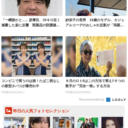
「一瞬誰かと…」彦摩呂、30キロ近く
紗栄子の長男 18歳のモデル、カジュ
減量した姿に反響 既製品の防護服が
アルコーデのおしゃれ近影が「両親の
着られると...
いいとこ取...
コンビニで買うのは損！たばこ税なし
８月のロト6はこの方法で買え!!６つの
の新型タバコが爆売れ中
数字が『完全一致』する方法
PR(株式会社HAL)
PR(株式会社MURA)
Recommended by
昨日の人気フォトセレクション