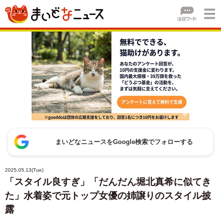
まいどなニュースをGoogle検索でフォローする
2025.05.13(Tue)
「スタイル良すぎ」「だんだん堀北真希に似てき
た」水着姿で元トップ女優の姉譲りのスタイル披
露