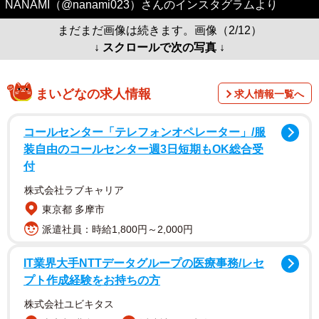
NANAMI（@nanami023）さんのインスタグラムより
まだまだ画像は続きます。画像（2/12）
↓ スクロールで次の写真 ↓
まいどなの求人情報
求人情報一覧へ
コールセンター「テレフォンオペレーター」/服
装自由のコールセンター週3日短期もOK総合受
付
株式会社ラブキャリア
東京都 多摩市
派遣社員：時給1,800円～2,000円
IT業界大手NTTデータグループの医療事務/レセ
プト作成経験をお持ちの方
株式会社ユビキタス