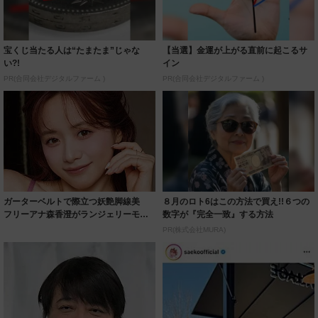
宝くじ当たる人は“たまたま”じゃな
【当選】金運が上がる直前に起こるサ
い?!
イン
PR(合同会社デジタルファーム )
PR(合同会社デジタルファーム )
ガーターベルトで際立つ妖艶脚線美
８月のロト6はこの方法で買え!!６つの
フリーアナ森香澄がランジェリーモデ
数字が『完全一致』する方法
ルに ｢PE...
PR(株式会社MURA)