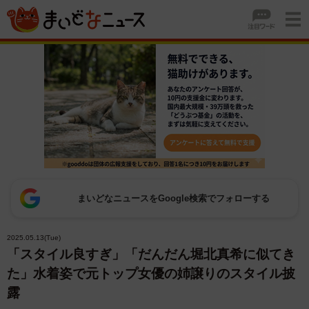
まいどなニュースをGoogle検索でフォローする
2025.05.13(Tue)
「スタイル良すぎ」「だんだん堀北真希に似てき
た」水着姿で元トップ女優の姉譲りのスタイル披
露