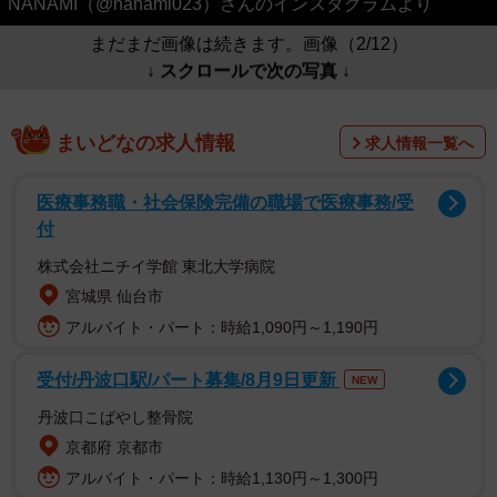
NANAMI（@nanami023）さんのインスタグラムより
まだまだ画像は続きます。画像（2/12）
↓ スクロールで次の写真 ↓
まいどなの求人情報
求人情報一覧へ
医療事務職・社会保険完備の職場で医療事務/受
付
株式会社ニチイ学館 東北大学病院
宮城県 仙台市
アルバイト・パート：時給1,090円～1,190円
受付/丹波口駅/パート募集/8月9日更新
NEW
丹波口こばやし整骨院
京都府 京都市
アルバイト・パート：時給1,130円～1,300円