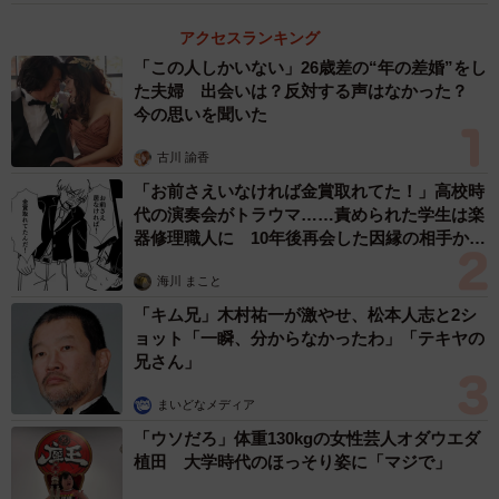
アクセスランキング
「この人しかいない」26歳差の“年の差婚”をし
た夫婦 出会いは？反対する声はなかった？
今の思いを聞いた
古川 諭香
「お前さえいなければ金賞取れてた！」高校時
代の演奏会がトラウマ……責められた学生は楽
器修理職人に 10年後再会した因縁の相手から
思わぬ申し出【漫画】
海川 まこと
「キム兄」木村祐一が激やせ、松本人志と2シ
ョット「一瞬、分からなかったわ」「テキヤの
兄さん」
まいどなメディア
「ウソだろ」体重130kgの女性芸人オダウエダ
植田 大学時代のほっそり姿に「マジで」