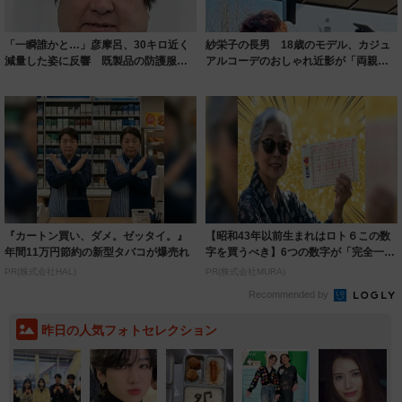
「一瞬誰かと…」彦摩呂、30キロ近く
紗栄子の長男 18歳のモデル、カジュ
減量した姿に反響 既製品の防護服が
アルコーデのおしゃれ近影が「両親の
着られると...
いいとこ取...
『カートン買い、ダメ。ゼッタイ。』
【昭和43年以前生まれはロト６この数
年間11万円節約の新型タバコが爆売れ
字を買うべき】6つの数字が「完全一
致」する方...
PR(株式会社HAL)
PR(株式会社MURA)
Recommended by
昨日の人気フォトセレクション