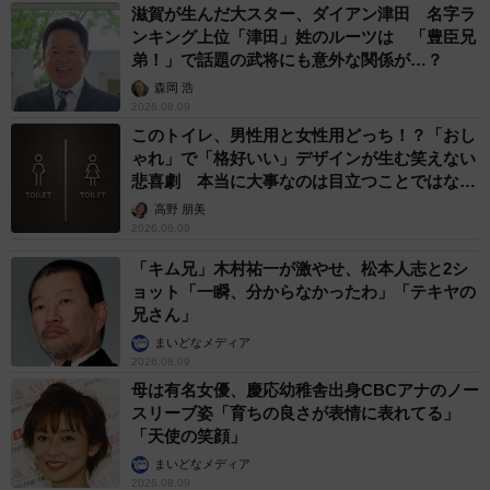
滋賀が生んだ大スター、ダイアン津田 名字ラ
ンキング上位「津田」姓のルーツは 「豊臣兄
弟！」で話題の武将にも意外な関係が…？
森岡 浩
2026.08.09
このトイレ、男性用と女性用どっち！？「おし
ゃれ」で「格好いい」デザインが生む笑えない
悲喜劇 本当に大事なのは目立つことではな
く…
高野 朋美
2026.08.09
「キム兄」木村祐一が激やせ、松本人志と2シ
ョット「一瞬、分からなかったわ」「テキヤの
兄さん」
まいどなメディア
2026.08.09
母は有名女優、慶応幼稚舎出身CBCアナのノー
スリーブ姿「育ちの良さが表情に表れてる」
「天使の笑顔」
まいどなメディア
2026.08.09