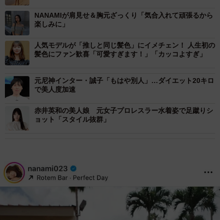
NANAMIが肩見せ＆胸元ざっくり「気合入れて頑張るから
楽しみに」
人気モデルが「推しと同じ髪色」にイメチェン！ 人生初の
髪色にファン歓喜「可愛すぎます！」「カッコよすぎ」
元尼神インター・誠子「もはや別人」…ダイエット20キロ
で美人度加速
赤井英和の美人娘 元女子プロレスラー水着姿で足蹴りシ
ョット「スタイル抜群」