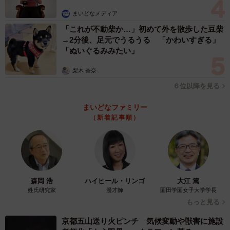
まいどなメディア
「これが不動柴か…」初めて外を散歩した豆柴
→2分後、足元でうるうる 「かわいすぎる」
「ぬいぐるみみたい」
梨木 香奈
６位以降を見る
まいどなファミリー
（新着記事順）
森岡 浩
ハイヒール・リンゴ
大江 篤
姓氏研究家
漫才師
園田学園女子大学学長
もっと見る
京都五山送り火ピンチ 気候変動や獣害に施設