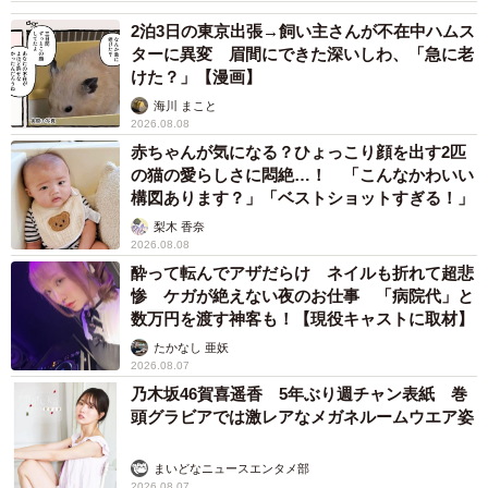
2泊3日の東京出張→飼い主さんが不在中ハムス
ターに異変 眉間にできた深いしわ、「急に老
けた？」【漫画】
海川 まこと
2026.08.08
赤ちゃんが気になる？ひょっこり顔を出す2匹
の猫の愛らしさに悶絶…！ 「こんなかわいい
構図あります？」「ベストショットすぎる！」
梨木 香奈
2026.08.08
酔って転んでアザだらけ ネイルも折れて超悲
惨 ケガが絶えない夜のお仕事 「病院代」と
数万円を渡す神客も！【現役キャストに取材】
たかなし 亜妖
2026.08.07
乃木坂46賀喜遥香 5年ぶり週チャン表紙 巻
頭グラビアでは激レアなメガネルームウエア姿
まいどなニュースエンタメ部
2026.08.07