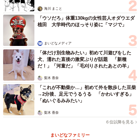
思わぬ申し出【漫画】
海川 まこと
「ウソだろ」体重130kgの女性芸人オダウエダ
植田 大学時代のほっそり姿に「マジで」
まいどなメディア
「体だけ別生物みたい」初めて川遊びをした
犬、濡れた直後の激変ぶりが話題 「新種
だ！」「河童だ」「毛刈りされたあとの羊」
梨木 香奈
「これが不動柴か…」初めて外を散歩した豆柴
→2分後、足元でうるうる 「かわいすぎる」
「ぬいぐるみみたい」
梨木 香奈
６位以降を見る
まいどなファミリー