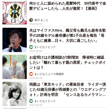
何かと人に舐められた黒髪時代 30代後半で金
髪デビューしたら…人生が激変！【漫画】
海川 まこと
2026.08.08
夫はマイファスHiro、義父母も義兄も超有名歌
手の28歳モデル兼俳優が第1子出産を報告「母
子ともに健康…日々、大切に過ごしたい」
まいどなトピック
2026.08.08
お盆明けは介護相談が3割増加 帰省時に確認
したい「離れて暮らす親の異変」チェックポイ
ントは？
まいどなニュース情報部
2026.08.08
両親は「東京キッド」の看板役者 ライダー演
じた42歳元俳優が再婚妻との「ウエディングフ
ォト」計画を明言 「センスあるカメラマン求
む」
まいどなトピック
2026.08.08