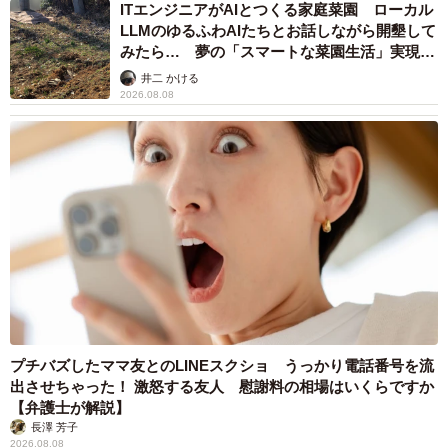
ITエンジニアがAIとつくる家庭菜園 ローカル
LLMのゆるふわAIたちとお話しながら開墾して
みたら… 夢の「スマートな菜園生活」実現な
るか
井二 かける
2026.08.08
プチバズしたママ友とのLINEスクショ うっかり電話番号を流
出させちゃった！ 激怒する友人 慰謝料の相場はいくらですか
【弁護士が解説】
長澤 芳子
2026.08.08