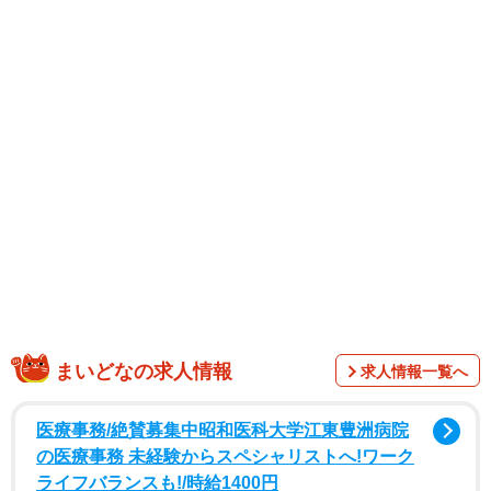
は汗だくです」と語っていた誠子さん。インスタグラムで
は自己肯定感をアップさせながら、前向きにファッション
を楽しむ姿が好評となっている。
この日は「someone else discovers your potential」と題
し、「自分の可能性や素敵なところはいつも誰かが教えて
くれます。自分のことを好きにさせてくれる人を、大切に
したいです」と化粧品のインタビューを受けたことを報
告。「素敵な写真を撮ってもらえてまた自分が好きになり
ました」とし、白いブラウス姿でにっこりとほほえむ表情
や、キャミソール姿でポーズを取った透明感あふれるショ
ットを公開した。
まいどなの求人情報
求人情報一覧へ
医療事務/絶賛募集中昭和医科大学江東豊洲病院
の医療事務 未経験からスペシャリストへ!ワーク
ライフバランスも!/時給1400円