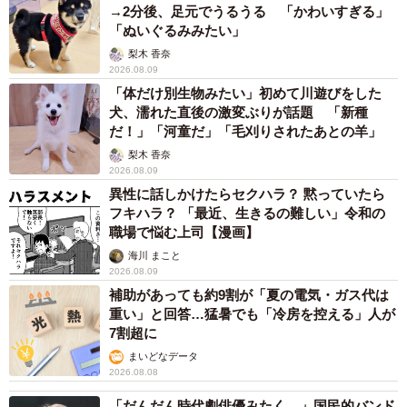
→2分後、足元でうるうる 「かわいすぎる」
「ぬいぐるみみたい」
梨木 香奈
2026.08.09
「体だけ別生物みたい」初めて川遊びをした
犬、濡れた直後の激変ぶりが話題 「新種
だ！」「河童だ」「毛刈りされたあとの羊」
梨木 香奈
2026.08.09
異性に話しかけたらセクハラ？ 黙っていたら
フキハラ？ 「最近、生きるの難しい」令和の
職場で悩む上司【漫画】
海川 まこと
2026.08.09
補助があっても約9割が「夏の電気・ガス代は
重い」と回答…猛暑でも「冷房を控える」人が
7割超に
まいどなデータ
2026.08.08
「だんだん時代劇俳優みたく…」国民的バンド