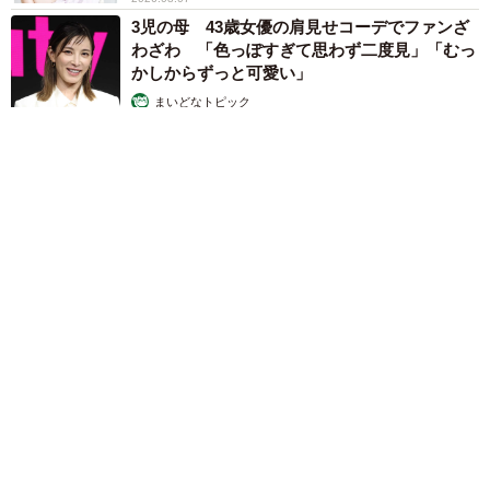
3児の母 43歳女優の肩見せコーデでファンざ
わざわ 「色っぽすぎて思わず二度見」「むっ
かしからずっと可愛い」
まいどなトピック
2026.08.07
あのちゃん、雨の日のショーパン姿に「雨が似合う」「脚めっ
ちゃきれい！」「水も滴る良いアーティスト」 幻想的な近影
が話題
まいどなメディア