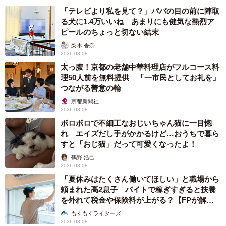
「テレビより私を見て？」パパの目の前に陣取
る犬に1.4万いいね あまりにも健気な熱烈ア
ピールのちょっと切ない結末
梨木 香奈
2026.08.08
太っ腹！京都の老舗中華料理店がフルコース料
理50人前を無料提供 「一市民としてお礼を」
つながる善意の輪
京都新聞社
2026.08.08
ボロボロで不細工なおじいちゃん猫に一目惚
れ エイズだし手がかかるけど…おうちで暮ら
すと「おじ猫」だって可愛くなったよ！
鶴野 浩己
2026.08.08
「夏休みはたくさん働いてほしい」と職場から
頼まれた高2息子 バイトで稼ぎすぎると扶養
を外れて税金や保険料が上がる？【FPが解
説】
もくもくライターズ
2026.08.08