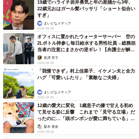
19歳でハライチ岩井勇気と年の差婚から3年、
22歳元おはガール髪バッサリ「ショート似合い
すぎ」
まいどなメディア
2026.08.08
オフィスに置かれたウォーターサーバー 空の
2Lボトル持参し毎日給水する男性社員→総務担
当者の注意にまさかの逆ギレ！【弁護士が解
説】
長澤 芳子
2026.08.08
「我慢できず」村上佳菜子、イケメン夫と全力
ハグ「可愛いふたり」「素敵なご夫婦」
まいどなメディア
2026.08.08
12歳の愛犬に変化 1歳息子の膝で甘える初め
て見せる姿に反響 これまで「見守る立場」だ
ったのに…「頭ポンポンが愛に満ちている」
「尊…」
梨木 香奈
2026.08.08