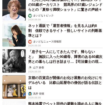
の55歳ボーカリスト 競馬界の57歳レジェンド
らとの「夏祭り満喫ショット」に驚きの声続々
まいどなトピック
2026.08.08
ネット通販で「運営者情報」を見る人は約8
割 信頼できるサイト・怪しいサイトの判断基
準とは？
まいどなニュース情報部
2026.08.08
「息子を一人にしてきたんです、帰らない
と」 施設に入った90歳母、障害のある60歳次
男との暮らしは行き詰まり…【司法書士の現場
から】
山下 静香
2026.08.08
京都の百貨店が開催のお化け屋敷のお化けにモ
デルがいる 比叡山延暦寺の僧侶が語る伝説と
は
浅井 佳穂
2026.08.08
熊本地震でペット同伴の避難を諦める人に胸を