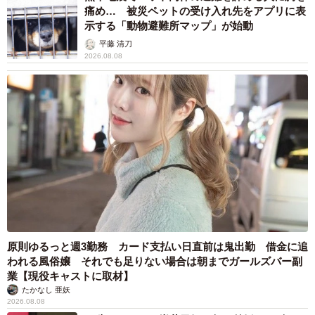
痛め… 被災ペットの受け入れ先をアプリに表
示する「動物避難所マップ」が始動
平藤 清刀
2026.08.08
原則ゆるっと週3勤務 カード支払い日直前は鬼出勤 借金に追
われる風俗嬢 それでも足りない場合は朝までガールズバー副
業【現役キャストに取材】
たかなし 亜妖
2026.08.08