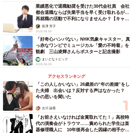
業績悪化で退職勧奨を受けた30代会社員 会社
都合退職ならば失業手当を早く受け取れるが…
再就職の活動で不利になりませんか？【キャリ
アカウンセラーが解説】
長澤 芳子
2026.08.09
「好奇心ハンパない」NHK気象キャスター、真
っ赤なワンピでミュージカル「愛の不時着」を
観劇 三山凌輝さんらポスターと記念撮影
まいどなトピック
2026.08.09
アクセスランキング
「この人しかいない」26歳差の“年の差婚”をし
た夫婦 出会いは？反対する声はなかった？
今の思いを聞いた
古川 諭香
「お前さえいなければ金賞取れてた！」高校時
代の演奏会がトラウマ……責められた学生は楽
器修理職人に 10年後再会した因縁の相手から