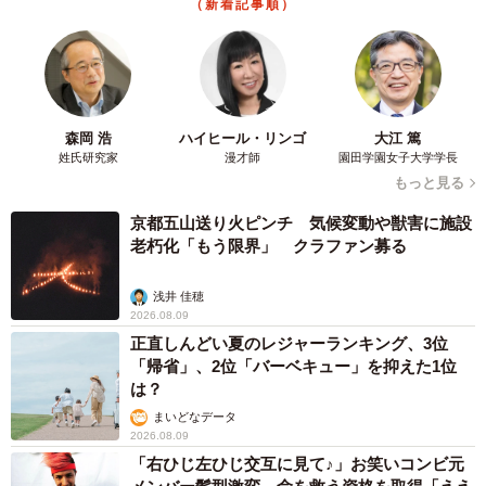
（新着記事順）
森岡 浩
ハイヒール・リンゴ
大江 篤
姓氏研究家
漫才師
園田学園女子大学学長
もっと見る
京都五山送り火ピンチ 気候変動や獣害に施設
老朽化「もう限界」 クラファン募る
浅井 佳穂
2026.08.09
正直しんどい夏のレジャーランキング、3位
「帰省」、2位「バーベキュー」を抑えた1位
は？
まいどなデータ
2026.08.09
「右ひじ左ひじ交互に見て♪」お笑いコンビ元