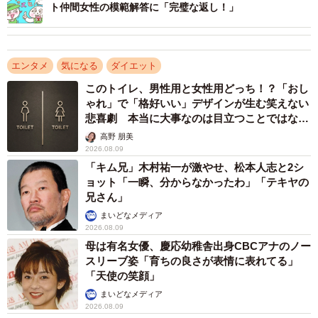
ト仲間女性の模範解答に「完璧な返し！」
エンタメ
気になる
ダイエット
このトイレ、男性用と女性用どっち！？「おし
ゃれ」で「格好いい」デザインが生む笑えない
悲喜劇 本当に大事なのは目立つことではな
く…
高野 朋美
2026.08.09
「キム兄」木村祐一が激やせ、松本人志と2シ
ョット「一瞬、分からなかったわ」「テキヤの
兄さん」
まいどなメディア
2026.08.09
母は有名女優、慶応幼稚舎出身CBCアナのノー
スリーブ姿「育ちの良さが表情に表れてる」
「天使の笑顔」
まいどなメディア
2026.08.09