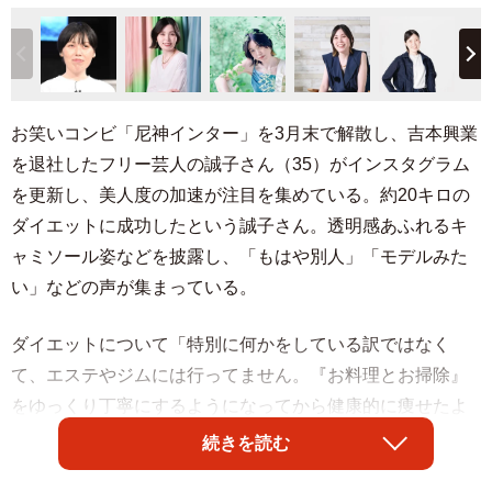
お笑いコンビ「尼神インター」を3月末で解散し、吉本興業
を退社したフリー芸人の誠子さん（35）がインスタグラム
を更新し、美人度の加速が注目を集めている。約20キロの
ダイエットに成功したという誠子さん。透明感あふれるキ
ャミソール姿などを披露し、「もはや別人」「モデルみた
い」などの声が集まっている。
ダイエットについて「特別に何かをしている訳ではなく
て、エステやジムには行ってません。『お料理とお掃除』
をゆっくり丁寧にするようになってから健康的に痩せたよ
うな気がします。特に拭き掃除はすごく良い運動になりま
続きを読む
す。立ったり座ったり、何回も洗面所を往復するし、夏場