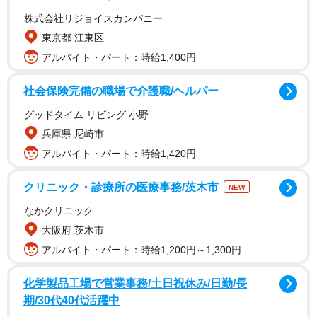
株式会社リジョイスカンパニー
東京都 江東区
アルバイト・パート：時給1,400円
社会保険完備の職場で介護職/ヘルパー
グッドタイム リビング 小野
コメント欄には「ますます綺麗になられて」「綺麗なせい
兵庫県 尼崎市
こちゃんを見て、私も自分を好きになれるようにがんばり
アルバイト・パート：時給1,420円
たいと思いました」などポジティブな反応が届いている。
クリニック・診療所の医療事務/茨木市
NEW
なかクリニック
大阪府 茨木市
アルバイト・パート：時給1,200円～1,300円
化学製品工場で営業事務/土日祝休み/日勤/長
期/30代40代活躍中