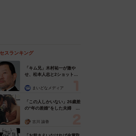
セスランキング
「キム兄」木村祐一が激や
せ、松本人志と2ショット
「一瞬、分からなかったわ」
「テキヤの兄さん」
まいどなメディア
「この人しかいない」26歳差
の“年の差婚”をした夫婦 出
会いは？反対する声はなかっ
た？ 今の思いを聞いた
古川 諭香
「お前さえいなければ金賞取