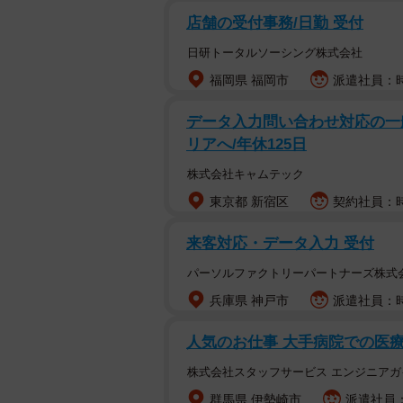
店舗の受付事務/日勤 受付
日研トータルソーシング株式会社
福岡県 福岡市
派遣社員：時
データ入力問い合わせ対応の一
リアへ/年休125日
株式会社キャムテック
東京都 新宿区
契約社員：時
来客対応・データ入力 受付
パーソルファクトリーパートナーズ株式
兵庫県 神戸市
派遣社員：時
人気のお仕事 大手病院での医療
株式会社スタッフサービス エンジニアガ
群馬県 伊勢崎市
派遣社員：