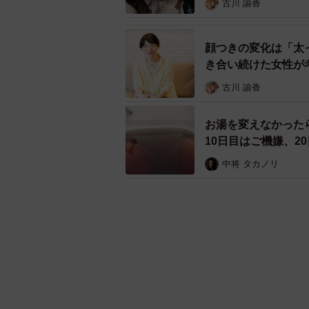
古川 諭香
顔つきの変化は「太
き合い続けた女性が
エール
古川 諭香
お湯を変えなかった
10日目はご機嫌、
中将 タカノリ