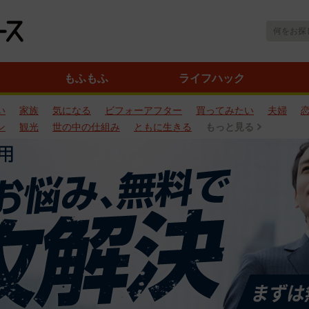
もふもふ
ライフハック
い
家族
気になる
ビフォーアフター
買ってみたい
夫婦
ン
観光
世の中の仕組み
ともに生きる
もっと見る