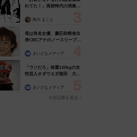
れてた！」高校時代の演奏会
がトラウマ……責められた学
生は楽器修理職人に 10年後
海川 まこと
再会した因縁の相手から思わ
ぬ申し出【漫画】
母は有名女優、慶応幼稚舎出
身CBCアナのノースリーブ姿
「育ちの良さが表情に表れて
る」「天使の笑顔」
まいどなメディア
「ウソだろ」体重130kgの女
性芸人オダウエダ植田 大学
時代のほっそり姿に「マジ
で」
まいどなメディア
６位以降を見る