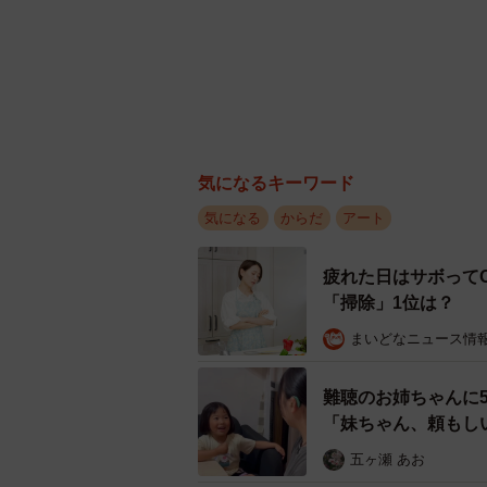
気になるキーワード
気になる
からだ
アート
疲れた日はサボって
「掃除」1位は？
まいどなニュース情
難聴のお姉ちゃんに
「妹ちゃん、頼もし
五ヶ瀬 あお