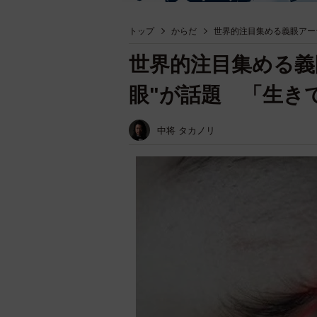
トップ
からだ
世界的注目集める義眼アー
世界的注目集める義
眼"が話題 「生き
中将 タカノリ