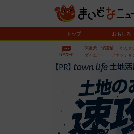
ニ
トップ
おもしろ
ュ
ー
保護犬・保護猫
かんさ
ス
一
ダイエット
ファッショ
覧