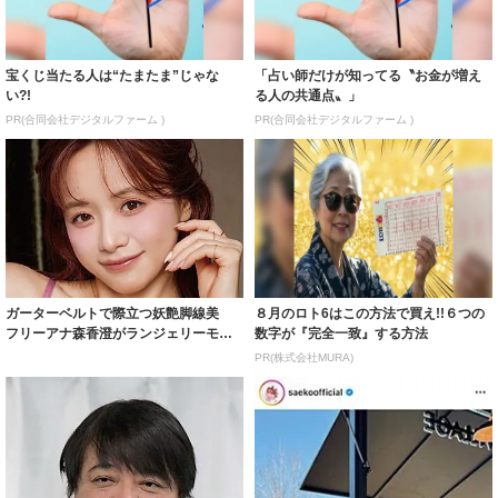
宝くじ当たる人は“たまたま”じゃな
「占い師だけが知ってる〝お金が増え
い?!
る人の共通点〟」
PR(合同会社デジタルファーム )
PR(合同会社デジタルファーム )
ガーターベルトで際立つ妖艶脚線美
８月のロト6はこの方法で買え!!６つの
フリーアナ森香澄がランジェリーモデ
数字が『完全一致』する方法
ルに ｢PE...
PR(株式会社MURA)