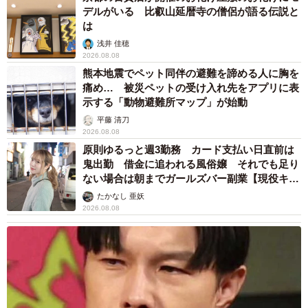
デルがいる 比叡山延暦寺の僧侶が語る伝説と
は
浅井 佳穂
2026.08.08
熊本地震でペット同伴の避難を諦める人に胸を
痛め… 被災ペットの受け入れ先をアプリに表
示する「動物避難所マップ」が始動
平藤 清刀
2026.08.08
原則ゆるっと週3勤務 カード支払い日直前は
鬼出勤 借金に追われる風俗嬢 それでも足り
ない場合は朝までガールズバー副業【現役キャ
ストに取材】
たかなし 亜妖
2026.08.08