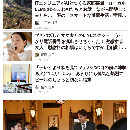
ITエンジニアがAIとつくる家庭菜園 ローカル
LLMのゆるふわAIたちとお話しながら開墾して
みたら… 夢の「スマートな菜園生活」実現な
るか
井二 かける
2026.08.08
プチバズしたママ友とのLINEスクショ うっ
かり電話番号を流出させちゃった！ 激怒する
友人 慰謝料の相場はいくらですか【弁護士が
解説】
長澤 芳子
2026.08.08
「テレビより私を見て？」パパの目の前に陣取
る犬に1.4万いいね あまりにも健気な熱烈ア
ピールのちょっと切ない結末
梨木 香奈
2026.08.08