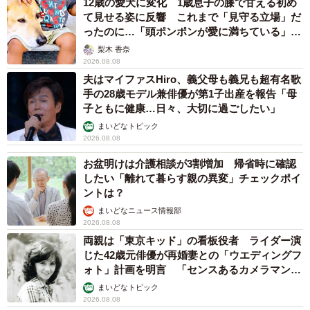
12歳の愛犬に変化 1歳息子の膝で甘える初め
て見せる姿に反響 これまで「見守る立場」だ
ったのに…「頭ポンポンが愛に満ちている」
「尊…」
梨木 香奈
2026.08.08
夫はマイファスHiro、義父母も義兄も超有名歌
手の28歳モデル兼俳優が第1子出産を報告「母
子ともに健康…日々、大切に過ごしたい」
まいどなトピック
2026.08.08
お盆明けは介護相談が3割増加 帰省時に確認
したい「離れて暮らす親の異変」チェックポイ
ントは？
まいどなニュース情報部
2026.08.08
両親は「東京キッド」の看板役者 ライダー演
じた42歳元俳優が再婚妻との「ウエディングフ
ォト」計画を明言 「センスあるカメラマン求
む」
まいどなトピック
2026.08.08