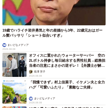
19歳でハライチ岩井勇気と年の差婚から3年、22歳元おはガー
ル髪バッサリ「ショート似合いすぎ」
まいどなメディア
2026.08.08
オフィスに置かれたウォーターサーバー 空の
2Lボトル持参し毎日給水する男性社員→総務担
当者の注意にまさかの逆ギレ！【弁護士が解
説】
長澤 芳子
2026.08.08
「我慢できず」村上佳菜子、イケメン夫と全力
ハグ「可愛いふたり」「素敵なご夫婦」
まいどなメディア
2026.08.08