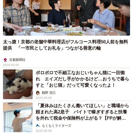
太っ腹！京都の老舗中華料理店がフルコース料理50人前を無料
提供 「一市民としてお礼を」つながる善意の輪
京都新聞社
2026.08.08
ボロボロで不細工なおじいちゃん猫に一目惚
れ エイズだし手がかかるけど…おうちで暮ら
すと「おじ猫」だって可愛くなったよ！
鶴野 浩己
2026.08.08
「夏休みはたくさん働いてほしい」と職場から
頼まれた高2息子 バイトで稼ぎすぎると扶養
を外れて税金や保険料が上がる？【FPが解
説】
もくもくライターズ
2026.08.08