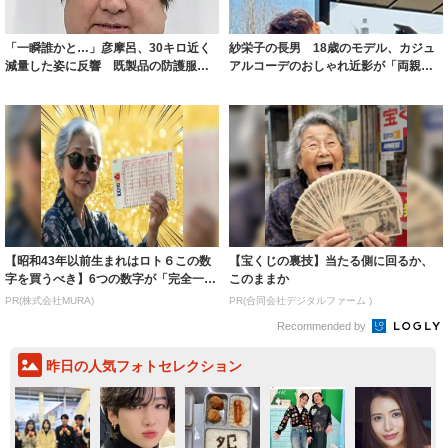
「一瞬誰かと…」彦摩呂、30キロ近く
紗栄子の長男 18歳のモデル、カジュ
減量した姿に反響 既製品の防護服が
アルコーデのおしゃれ近影が「両親の
着られると...
いいとこ取...
【昭和43年以前生まれはロト６この数
【宝くじの裏技】当たる側に回るか、
字を買うべき】6つの数字が「完全一
このままか
致」する方...
PR(株式会社MURA)
PR(合同会社デジタルファーム )
Recommended by
昨日の人気フォトセレクション