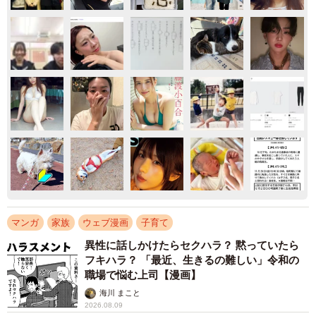
マンガ
家族
ウェブ漫画
子育て
異性に話しかけたらセクハラ？ 黙っていたら
フキハラ？ 「最近、生きるの難しい」令和の
職場で悩む上司【漫画】
海川 まこと
2026.08.09