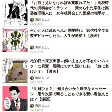
「お前さえいなければ金賞取れてた！」高校時
代の演奏会がトラウマ……責められた学生は楽
器修理職人に 10年後再会した因縁の相手から
思わぬ申し出【漫画】
海川 まこと
2026.08.09
何かと人に舐められた黒髪時代 30代後半で金
髪デビューしたら…人生が激変！【漫画】
海川 まこと
2026.08.08
2泊3日の東京出張→飼い主さんが不在中ハムス
ターに異変 眉間にできた深いしわ、「急に老
けた？」【漫画】
海川 まこと
2026.08.08
「明日ひま？」 知り合いから唐突なメッセー
ジ 用件次第で断ることもできる賢い返信文と
は？【漫画】
海川 まこと
2026.08.06