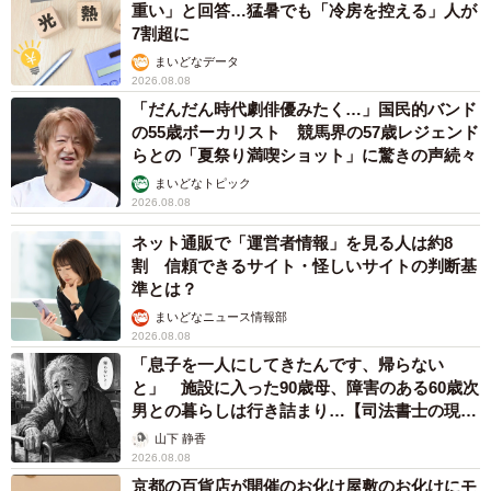
重い」と回答…猛暑でも「冷房を控える」人が
7割超に
まいどなデータ
2026.08.08
「だんだん時代劇俳優みたく…」国民的バンド
の55歳ボーカリスト 競馬界の57歳レジェンド
らとの「夏祭り満喫ショット」に驚きの声続々
まいどなトピック
2026.08.08
ネット通販で「運営者情報」を見る人は約8
割 信頼できるサイト・怪しいサイトの判断基
準とは？
まいどなニュース情報部
2026.08.08
「息子を一人にしてきたんです、帰らない
と」 施設に入った90歳母、障害のある60歳次
男との暮らしは行き詰まり…【司法書士の現場
から】
山下 静香
2026.08.08
京都の百貨店が開催のお化け屋敷のお化けにモ