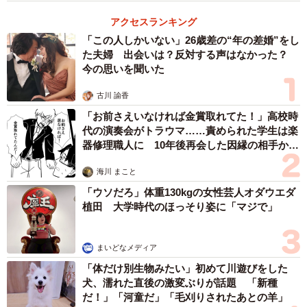
アクセスランキング
「この人しかいない」26歳差の“年の差婚”をし
た夫婦 出会いは？反対する声はなかった？
今の思いを聞いた
古川 諭香
「お前さえいなければ金賞取れてた！」高校時
代の演奏会がトラウマ……責められた学生は楽
器修理職人に 10年後再会した因縁の相手から
思わぬ申し出【漫画】
海川 まこと
「ウソだろ」体重130kgの女性芸人オダウエダ
植田 大学時代のほっそり姿に「マジで」
まいどなメディア
「体だけ別生物みたい」初めて川遊びをした
犬、濡れた直後の激変ぶりが話題 「新種
だ！」「河童だ」「毛刈りされたあとの羊」