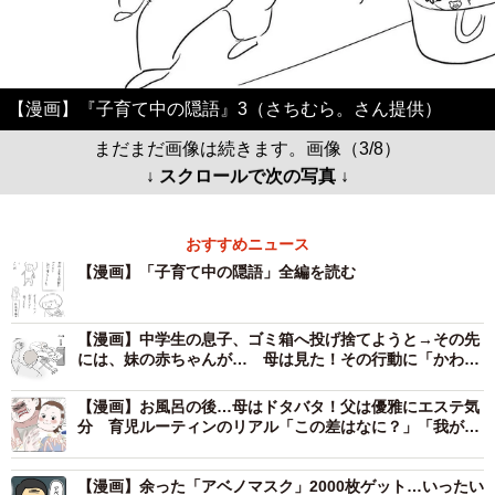
【漫画】『子育て中の隠語』3（さちむら。さん提供）
まだまだ画像は続きます。画像（3/8）
↓ スクロールで次の写真 ↓
おすすめニュース
【漫画】「子育て中の隠語」全編を読む
【漫画】中学生の息子、ゴミ箱へ投げ捨てようと→その先
には、妹の赤ちゃんが… 母は見た！その行動に「かわい
すぎます」「善き姿勢だね」
【漫画】お風呂の後…母はドタバタ！父は優雅にエステ気
分 育児ルーティンのリアル「この差はなに？」「我が家
も同じ」共感の声
【漫画】余った「アベノマスク」2000枚ゲット…いったい