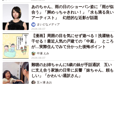
あのちゃん、雨の日のショーパン姿に「雨が似
合う」「脚めっちゃきれい！」「水も滴る良い
アーティスト」 幻想的な近影が話題
まいどなメディア
2026.08.07
【漫画】周囲の目を気にせず遊べる！洗濯物も
干せる！最近人気の戸建ての「中庭」 ところ
が…実際住んでみて分かった後悔ポイント
中瀬 えみ
2026.08.07
難聴のお姉ちゃんに5歳の妹が手話通訳 互い
に支え合う家族の日常に反響「妹ちゃん、頼も
しい」「かわいい通訳さん」
五ヶ瀬 あお
2026.08.07