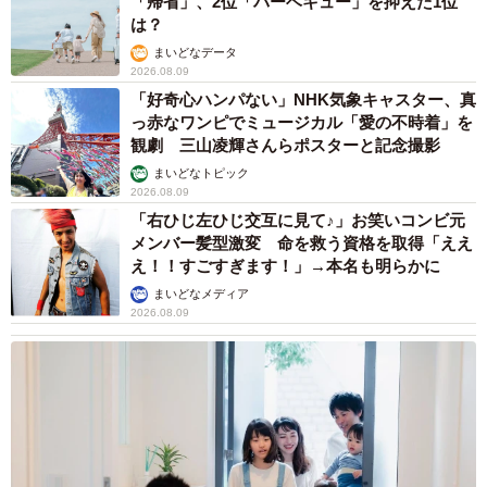
「帰省」、2位「バーベキュー」を抑えた1位
は？
まいどなデータ
2026.08.09
「好奇心ハンパない」NHK気象キャスター、真
っ赤なワンピでミュージカル「愛の不時着」を
観劇 三山凌輝さんらポスターと記念撮影
まいどなトピック
2026.08.09
「右ひじ左ひじ交互に見て♪」お笑いコンビ元
メンバー髪型激変 命を救う資格を取得「ええ
え！！すごすぎます！」→本名も明らかに
まいどなメディア
2026.08.09