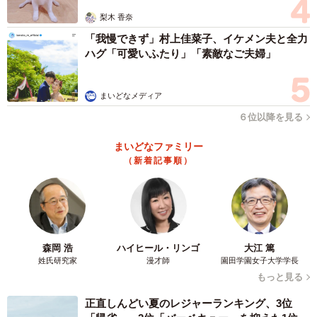
梨木 香奈
「我慢できず」村上佳菜子、イケメン夫と全力
ハグ「可愛いふたり」「素敵なご夫婦」
まいどなメディア
６位以降を見る
まいどなファミリー
（新着記事順）
森岡 浩
ハイヒール・リンゴ
大江 篤
姓氏研究家
漫才師
園田学園女子大学学長
もっと見る
正直しんどい夏のレジャーランキング、3位