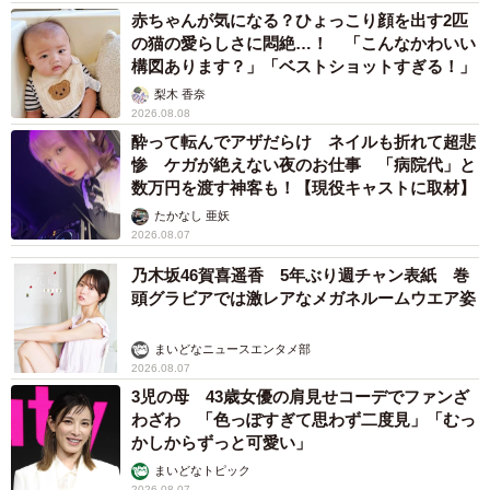
赤ちゃんが気になる？ひょっこり顔を出す2匹
の猫の愛らしさに悶絶…！ 「こんなかわいい
構図あります？」「ベストショットすぎる！」
梨木 香奈
2026.08.08
酔って転んでアザだらけ ネイルも折れて超悲
惨 ケガが絶えない夜のお仕事 「病院代」と
数万円を渡す神客も！【現役キャストに取材】
たかなし 亜妖
2026.08.07
乃木坂46賀喜遥香 5年ぶり週チャン表紙 巻
頭グラビアでは激レアなメガネルームウエア姿
まいどなニュースエンタメ部
2026.08.07
3児の母 43歳女優の肩見せコーデでファンざ
わざわ 「色っぽすぎて思わず二度見」「むっ
かしからずっと可愛い」
まいどなトピック
2026.08.07