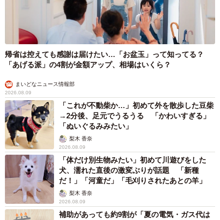
帰省は控えても感謝は届けたい…「お盆玉」って知ってる？
「あげる派」の4割が金額アップ、相場はいくら？
まいどなニュース情報部
2026.08.09
「これが不動柴か…」初めて外を散歩した豆柴
→2分後、足元でうるうる 「かわいすぎる」
「ぬいぐるみみたい」
梨木 香奈
2026.08.09
「体だけ別生物みたい」初めて川遊びをした
犬、濡れた直後の激変ぶりが話題 「新種
だ！」「河童だ」「毛刈りされたあとの羊」
梨木 香奈
2026.08.09
補助があっても約9割が「夏の電気・ガス代は