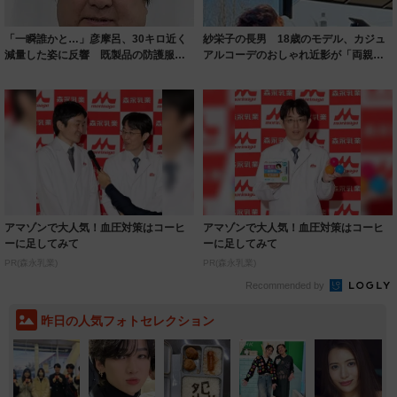
「一瞬誰かと…」彦摩呂、30キロ近く
紗栄子の長男 18歳のモデル、カジュ
減量した姿に反響 既製品の防護服が
アルコーデのおしゃれ近影が「両親の
着られると...
いいとこ取...
アマゾンで大人気！血圧対策はコーヒ
アマゾンで大人気！血圧対策はコーヒ
ーに足してみて
ーに足してみて
PR(森永乳業)
PR(森永乳業)
Recommended by
昨日の人気フォトセレクション