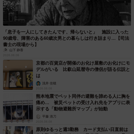
「息子を一人にしてきたんです、帰らないと」 施設に入った
90歳母、障害のある60歳次男との暮らしは行き詰まり…【司法
書士の現場から】
山下 静香
2026.08.08
京都の百貨店が開催のお化け屋敷のお化けにモ
デルがいる 比叡山延暦寺の僧侶が語る伝説と
は
浅井 佳穂
2026.08.08
熊本地震でペット同伴の避難を諦める人に胸を
痛め… 被災ペットの受け入れ先をアプリに表
示する「動物避難所マップ」が始動
平藤 清刀
2026.08.08
原則ゆるっと週3勤務 カード支払い日直前は