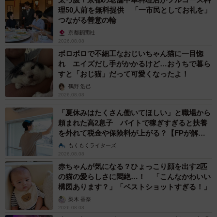
理50人前を無料提供 「一市民としてお礼を」
つながる善意の輪
京都新聞社
2026.08.08
ボロボロで不細工なおじいちゃん猫に一目惚
れ エイズだし手がかかるけど…おうちで暮ら
すと「おじ猫」だって可愛くなったよ！
鶴野 浩己
2026.08.08
「夏休みはたくさん働いてほしい」と職場から
頼まれた高2息子 バイトで稼ぎすぎると扶養
を外れて税金や保険料が上がる？【FPが解
説】
もくもくライターズ
2026.08.08
赤ちゃんが気になる？ひょっこり顔を出す2匹
の猫の愛らしさに悶絶…！ 「こんなかわいい
構図あります？」「ベストショットすぎる！」
梨木 香奈
2026.08.08