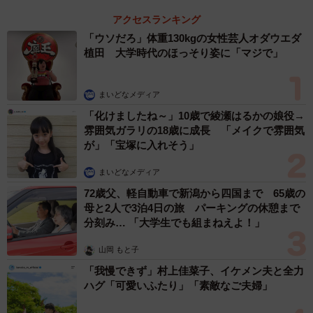
アクセスランキング
「ウソだろ」体重130kgの女性芸人オダウエダ
植田 大学時代のほっそり姿に「マジで」
まいどなメディア
「化けましたね～」10歳で綾瀬はるかの娘役→
雰囲気ガラリの18歳に成長 「メイクで雰囲気
が」「宝塚に入れそう」
まいどなメディア
72歳父、軽自動車で新潟から四国まで 65歳の
母と2人で3泊4日の旅 パーキングの休憩まで
分刻み… 「大学生でも組まねえよ！」
山岡 もと子
「我慢できず」村上佳菜子、イケメン夫と全力
ハグ「可愛いふたり」「素敵なご夫婦」