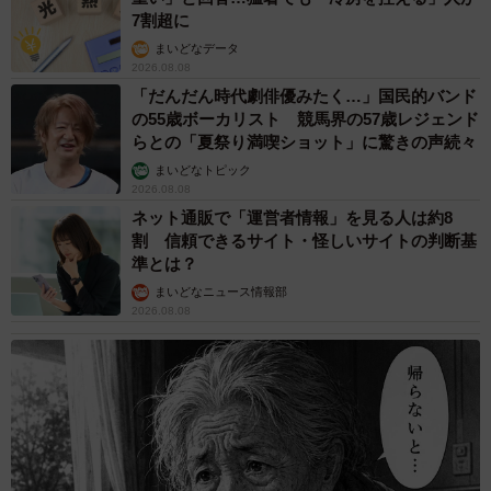
7割超に
まいどなデータ
2026.08.08
「だんだん時代劇俳優みたく…」国民的バンド
の55歳ボーカリスト 競馬界の57歳レジェンド
らとの「夏祭り満喫ショット」に驚きの声続々
まいどなトピック
2026.08.08
ネット通販で「運営者情報」を見る人は約8
割 信頼できるサイト・怪しいサイトの判断基
準とは？
まいどなニュース情報部
2026.08.08