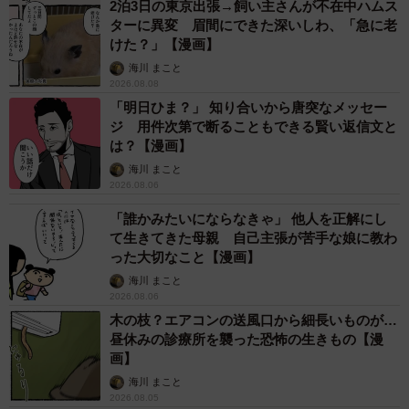
2泊3日の東京出張→飼い主さんが不在中ハムス
ターに異変 眉間にできた深いしわ、「急に老
けた？」【漫画】
海川 まこと
2026.08.08
「明日ひま？」 知り合いから唐突なメッセー
ジ 用件次第で断ることもできる賢い返信文と
は？【漫画】
海川 まこと
2026.08.06
「誰かみたいにならなきゃ」 他人を正解にし
て生きてきた母親 自己主張が苦手な娘に教わ
った大切なこと【漫画】
海川 まこと
2026.08.06
木の枝？エアコンの送風口から細長いものが…
昼休みの診療所を襲った恐怖の生きもの【漫
画】
海川 まこと
2026.08.05