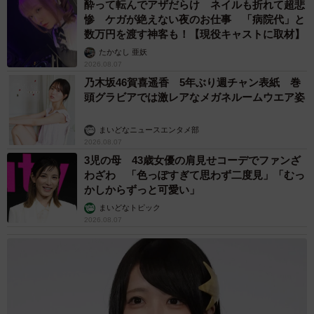
酔って転んでアザだらけ ネイルも折れて超悲
惨 ケガが絶えない夜のお仕事 「病院代」と
数万円を渡す神客も！【現役キャストに取材】
たかなし 亜妖
2026.08.07
乃木坂46賀喜遥香 5年ぶり週チャン表紙 巻
頭グラビアでは激レアなメガネルームウエア姿
まいどなニュースエンタメ部
2026.08.07
3児の母 43歳女優の肩見せコーデでファンざ
わざわ 「色っぽすぎて思わず二度見」「むっ
かしからずっと可愛い」
まいどなトピック
2026.08.07