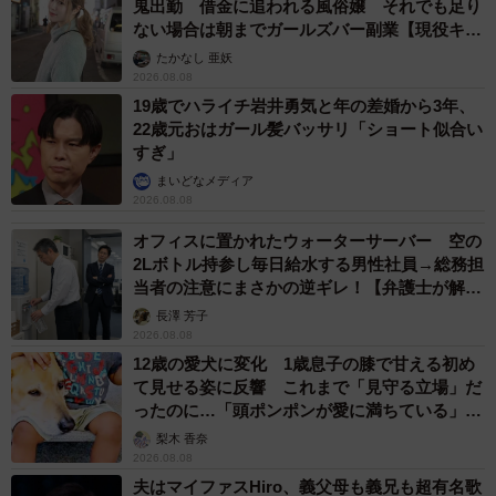
鬼出勤 借金に追われる風俗嬢 それでも足り
ない場合は朝までガールズバー副業【現役キャ
ストに取材】
たかなし 亜妖
2026.08.08
19歳でハライチ岩井勇気と年の差婚から3年、
22歳元おはガール髪バッサリ「ショート似合い
すぎ」
まいどなメディア
2026.08.08
オフィスに置かれたウォーターサーバー 空の
2Lボトル持参し毎日給水する男性社員→総務担
当者の注意にまさかの逆ギレ！【弁護士が解
説】
長澤 芳子
2026.08.08
12歳の愛犬に変化 1歳息子の膝で甘える初め
て見せる姿に反響 これまで「見守る立場」だ
ったのに…「頭ポンポンが愛に満ちている」
「尊…」
梨木 香奈
2026.08.08
夫はマイファスHiro、義父母も義兄も超有名歌