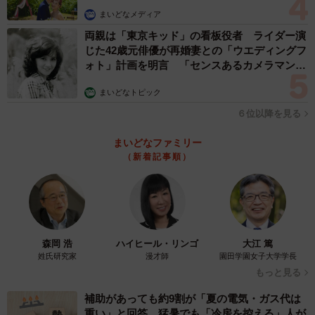
まいどなメディア
両親は「東京キッド」の看板役者 ライダー演
じた42歳元俳優が再婚妻との「ウエディングフ
ォト」計画を明言 「センスあるカメラマン求
む」
まいどなトピック
６位以降を見る
まいどなファミリー
（新着記事順）
森岡 浩
ハイヒール・リンゴ
大江 篤
姓氏研究家
漫才師
園田学園女子大学学長
もっと見る
補助があっても約9割が「夏の電気・ガス代は
重い」と回答…猛暑でも「冷房を控える」人が