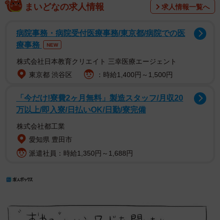
まいどなの求人情報
求人情報一覧へ
病院事務・病院受付医療事務/東京都/病院での医
療事務
NEW
株式会社日本教育クリエイト 三幸医療エージェント
東京都 渋谷区
：時給1,400円～1,500円
「今だけ!寮費2ヶ月無料」製造スタッフ/月収20
万以上/即入寮/日払いOK/日勤/寮完備
株式会社都工業
愛知県 豊田市
派遣社員：時給1,350円～1,688円