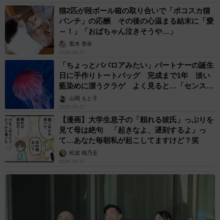
猫2匹が段ボール箱の取り合いで「ポコスカ猫
パンチ」の応酬 その後の心温まる結末に「愛
～！」「おばちゃん泣きそうや…」
梨木 香奈
2026.08.07
「ちょっとババロアみたい」パートナーの誕生
日に手作りトートバッグ 完成まで1年 淡い
藍染めに漂うクラゲ よく見ると…「センスす
ごい」
山岡 もと子
2026.08.07
【漫画】大学生息子の「頼れる彼氏」っぷりを
見て母は絶句 「起きなよ、遅刻するよ」っ
て…あなた毎朝私が起こしてますけど？笑
松波 穂乃圭
2026.08.07