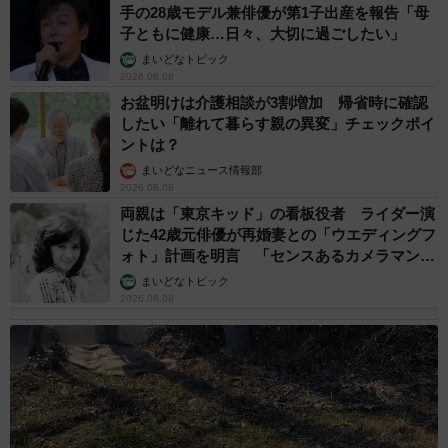
手の28歳モデル兼俳優が第1子出産を報告「母
子ともに健康…日々、大切に過ごしたい」
まいどなトピック
2026.08.08
お盆明けは介護相談が3割増加 帰省時に確認
したい「離れて暮らす親の異変」チェックポイ
ントは？
まいどなニュース情報部
2026.08.08
両親は「東京キッド」の看板役者 ライダー演
じた42歳元俳優が再婚妻との「ウエディングフ
ォト」計画を明言 「センスあるカメラマン求
む」
まいどなトピック
2026.08.08