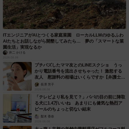
ITエンジニアがAIとつくる家庭菜園 ローカルLLMのゆるふわ
AIたちとお話しながら開墾してみたら… 夢の「スマートな菜
園生活」実現なるか
井二 かける
2026.08.08
プチバズしたママ友とのLINEスクショ うっ
かり電話番号を流出させちゃった！ 激怒する
友人 慰謝料の相場はいくらですか【弁護士が
解説】
長澤 芳子
2026.08.08
「テレビより私を見て？」パパの目の前に陣取
る犬に1.4万いいね あまりにも健気な熱烈ア
ピールのちょっと切ない結末
梨木 香奈
2026.08.08
太っ腹！京都の老舗中華料理店がフルコース料