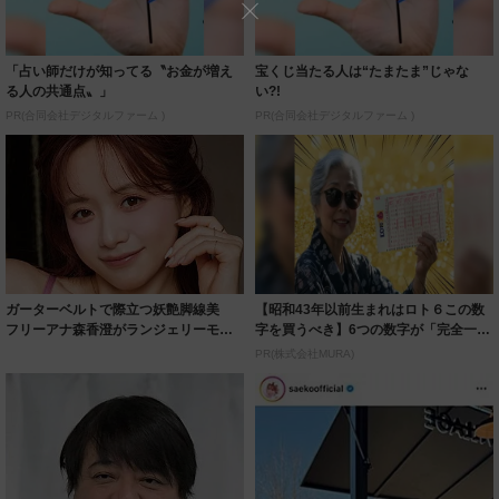
「占い師だけが知ってる〝お金が増え
宝くじ当たる人は“たまたま”じゃな
る人の共通点〟」
い?!
PR(合同会社デジタルファーム )
PR(合同会社デジタルファーム )
ガーターベルトで際立つ妖艶脚線美
【昭和43年以前生まれはロト６この数
フリーアナ森香澄がランジェリーモデ
字を買うべき】6つの数字が「完全一
ルに ｢PE...
致」する方...
PR(株式会社MURA)