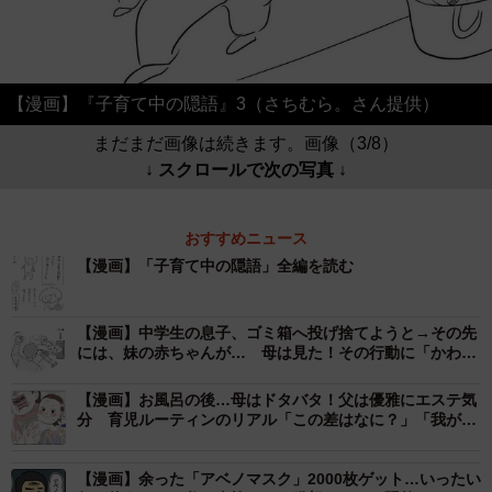
【漫画】『子育て中の隠語』3（さちむら。さん提供）
まだまだ画像は続きます。画像（3/8）
↓ スクロールで次の写真 ↓
おすすめニュース
【漫画】「子育て中の隠語」全編を読む
【漫画】中学生の息子、ゴミ箱へ投げ捨てようと→その先
には、妹の赤ちゃんが… 母は見た！その行動に「かわい
すぎます」「善き姿勢だね」
【漫画】お風呂の後…母はドタバタ！父は優雅にエステ気
分 育児ルーティンのリアル「この差はなに？」「我が家
も同じ」共感の声
【漫画】余った「アベノマスク」2000枚ゲット…いったい