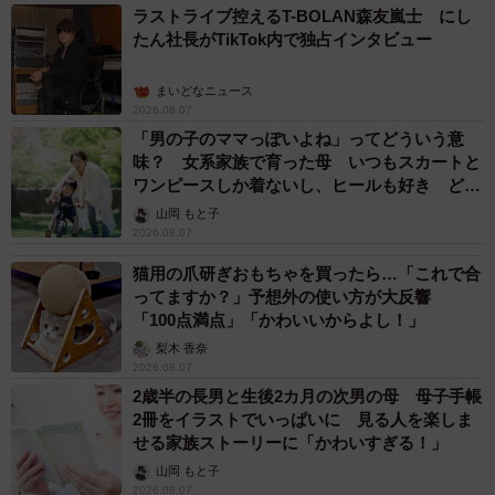
ラストライブ控えるT-BOLAN森友嵐士 にし
たん社長がTikTok内で独占インタビュー
まいどなニュース
2026.08.07
「男の子のママっぽいよね」ってどういう意
味？ 女系家族で育った母 いつもスカートと
ワンピースしか着ないし、ヒールも好き どの
へんが…
山岡 もと子
2026.08.07
猫用の爪研ぎおもちゃを買ったら…「これで合
ってますか？」予想外の使い方が大反響
「100点満点」「かわいいからよし！」
梨木 香奈
2026.08.07
2歳半の長男と生後2カ月の次男の母 母子手帳
2冊をイラストでいっぱいに 見る人を楽しま
せる家族ストーリーに「かわいすぎる！」
山岡 もと子
2026.08.07