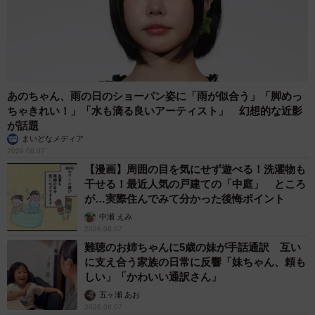
あのちゃん、雨の日のショーパン姿に「雨が似合う」「脚めっ
ちゃきれい！」「水も滴る良いアーティスト」 幻想的な近影
が話題
まいどなメディア
2026.08.07
【漫画】周囲の目を気にせず遊べる！洗濯物も
干せる！最近人気の戸建ての「中庭」 ところ
が…実際住んでみて分かった後悔ポイント
中瀬 えみ
2026.08.07
難聴のお姉ちゃんに5歳の妹が手話通訳 互い
に支え合う家族の日常に反響「妹ちゃん、頼も
しい」「かわいい通訳さん」
五ヶ瀬 あお
2026.08.07