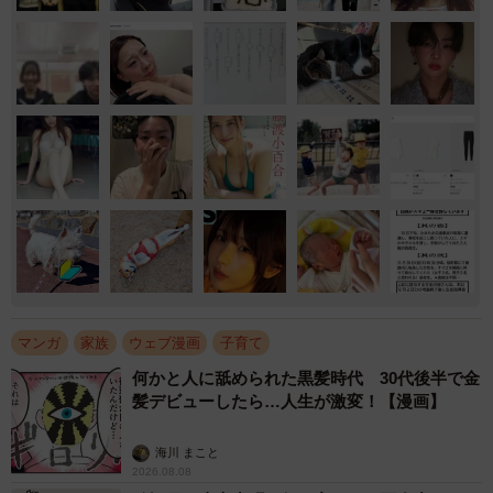
マンガ
家族
ウェブ漫画
子育て
何かと人に舐められた黒髪時代 30代後半で金
髪デビューしたら…人生が激変！【漫画】
海川 まこと
2026.08.08