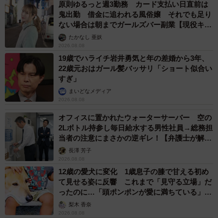
原則ゆるっと週3勤務 カード支払い日直前は
鬼出勤 借金に追われる風俗嬢 それでも足り
ない場合は朝までガールズバー副業【現役キャ
ストに取材】
たかなし 亜妖
2026.08.08
19歳でハライチ岩井勇気と年の差婚から3年、
22歳元おはガール髪バッサリ「ショート似合い
すぎ」
まいどなメディア
2026.08.08
オフィスに置かれたウォーターサーバー 空の
2Lボトル持参し毎日給水する男性社員→総務担
当者の注意にまさかの逆ギレ！【弁護士が解
説】
長澤 芳子
2026.08.08
12歳の愛犬に変化 1歳息子の膝で甘える初め
て見せる姿に反響 これまで「見守る立場」だ
ったのに…「頭ポンポンが愛に満ちている」
「尊…」
梨木 香奈
2026.08.08