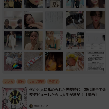
マンガ
家族
ウェブ漫画
子育て
何かと人に舐められた黒髪時代 30代後半で金
髪デビューしたら…人生が激変！【漫画】
海川 まこと