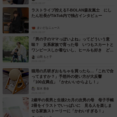
2026.08.07
ラストライブ控えるT-BOLAN森友嵐士 にし
たん社長がTikTok内で独占インタビュー
まいどなニュース
2026.08.07
「男の子のママっぽいよね」ってどういう意
味？ 女系家族で育った母 いつもスカートと
ワンピースしか着ないし、ヒールも好き どの
へんが…
山岡 もと子
2026.08.07
猫用の爪研ぎおもちゃを買ったら…「これで合
ってますか？」予想外の使い方が大反響
「100点満点」「かわいいからよし！」
梨木 香奈
2026.08.07
2歳半の長男と生後2カ月の次男の母 母子手帳
2冊をイラストでいっぱいに 見る人を楽しま
せる家族ストーリーに「かわいすぎる！」