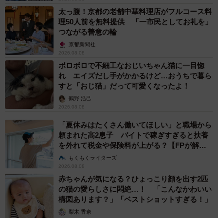
太っ腹！京都の老舗中華料理店がフルコース料
理50人前を無料提供 「一市民としてお礼を」
つながる善意の輪
京都新聞社
2026.08.08
ボロボロで不細工なおじいちゃん猫に一目惚
れ エイズだし手がかかるけど…おうちで暮ら
すと「おじ猫」だって可愛くなったよ！
鶴野 浩己
2026.08.08
「夏休みはたくさん働いてほしい」と職場から
頼まれた高2息子 バイトで稼ぎすぎると扶養
を外れて税金や保険料が上がる？【FPが解
説】
もくもくライターズ
2026.08.08
赤ちゃんが気になる？ひょっこり顔を出す2匹
の猫の愛らしさに悶絶…！ 「こんなかわいい
構図あります？」「ベストショットすぎる！」
梨木 香奈