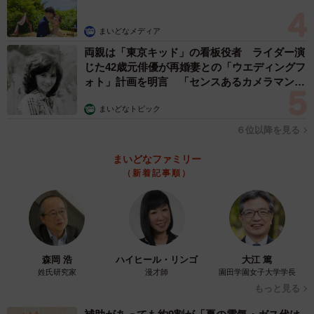
まいどなメディア
両親は「東京キッド」の看板役者 ライダー演
じた42歳元俳優が再婚妻との「ウエディングフ
ォト」計画を明言 「センスあるカメラマン求
む」
まいどなトピック
６位以降を見る
まいどなファミリー
（新着記事順）
森岡 浩
ハイヒール・リンゴ
大江 篤
姓氏研究家
漫才師
園田学園女子大学学長
もっと見る