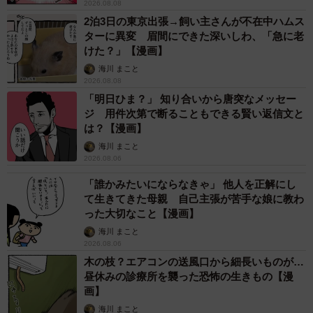
2026.08.08
2泊3日の東京出張→飼い主さんが不在中ハムス
ターに異変 眉間にできた深いしわ、「急に老
けた？」【漫画】
海川 まこと
2026.08.08
「明日ひま？」 知り合いから唐突なメッセー
ジ 用件次第で断ることもできる賢い返信文と
は？【漫画】
海川 まこと
2026.08.06
「誰かみたいにならなきゃ」 他人を正解にし
て生きてきた母親 自己主張が苦手な娘に教わ
った大切なこと【漫画】
海川 まこと
2026.08.06
木の枝？エアコンの送風口から細長いものが…
昼休みの診療所を襲った恐怖の生きもの【漫
画】
海川 まこと