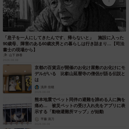
「息子を一人にしてきたんです、帰らないと」 施設に入った
90歳母、障害のある60歳次男との暮らしは行き詰まり…【司法
書士の現場から】
山下 静香
2026.08.08
京都の百貨店が開催のお化け屋敷のお化けにモ
デルがいる 比叡山延暦寺の僧侶が語る伝説と
は
浅井 佳穂
2026.08.08
熊本地震でペット同伴の避難を諦める人に胸を
痛め… 被災ペットの受け入れ先をアプリに表
示する「動物避難所マップ」が始動
平藤 清刀
2026.08.08