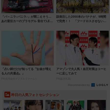
「バ～ニラ♪バニラ♪」が聞こえそう…
誤発注した2000本のバナナが、9時間
あの宣伝カーのプラモデル 音出てLED
で完売！！ 「フードロスさせないた
証明付...
め1本1...
「占い師だけが知ってる〝お金が増え
アマゾンで大人気！血圧対策はコーヒ
る人の共通点〟」
ーに足してみて
PR(合同会社デジタルファーム )
PR(森永乳業)
Recommended by
昨日の人気フォトセレクション