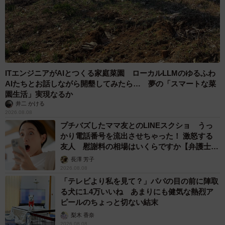
ITエンジニアがAIとつくる家庭菜園 ローカルLLMのゆるふわ
AIたちとお話しながら開墾してみたら… 夢の「スマートな菜
園生活」実現なるか
井二 かける
2026.08.08
プチバズしたママ友とのLINEスクショ うっ
かり電話番号を流出させちゃった！ 激怒する
友人 慰謝料の相場はいくらですか【弁護士が
解説】
長澤 芳子
2026.08.08
「テレビより私を見て？」パパの目の前に陣取
る犬に1.4万いいね あまりにも健気な熱烈ア
ピールのちょっと切ない結末
梨木 香奈
2026.08.08