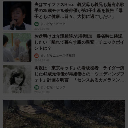
夫はマイファスHiro、義父母も義兄も超有名歌
手の28歳モデル兼俳優が第1子出産を報告「母
子ともに健康…日々、大切に過ごしたい」
まいどなトピック
2026.08.08
お盆明けは介護相談が3割増加 帰省時に確認
したい「離れて暮らす親の異変」チェックポイ
ントは？
まいどなニュース情報部
2026.08.08
両親は「東京キッド」の看板役者 ライダー演
じた42歳元俳優が再婚妻との「ウエディングフ
ォト」計画を明言 「センスあるカメラマン求
む」
まいどなトピック
2026.08.08