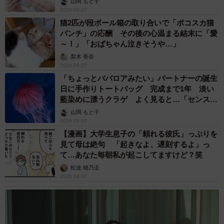
山岡 もと子
2026.08.07
猫2匹が段ボール箱の取り合いで「ポコスカ猫
パンチ」の応酬 その後の心温まる結末に「愛
～！」「おばちゃん泣きそうや…」
梨木 香奈
2026.08.07
「ちょっとババロアみたい」パートナーの誕生
日に手作りトートバッグ 完成まで1年 淡い
藍染めに漂うクラゲ よく見ると…「センスす
ごい」
山岡 もと子
2026.08.07
【漫画】大学生息子の「頼れる彼氏」っぷりを
見て母は絶句 「起きなよ、遅刻するよ」っ
て…あなた毎朝私が起こしてますけど？笑
松波 穂乃圭
2026.08.07