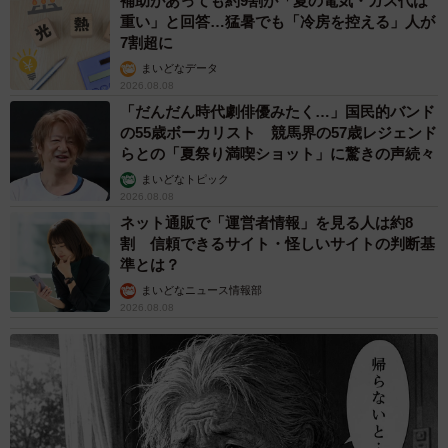
補助があっても約9割が「夏の電気・ガス代は
重い」と回答…猛暑でも「冷房を控える」人が
7割超に
まいどなデータ
2026.08.08
「だんだん時代劇俳優みたく…」国民的バンド
の55歳ボーカリスト 競馬界の57歳レジェンド
らとの「夏祭り満喫ショット」に驚きの声続々
まいどなトピック
2026.08.08
ネット通販で「運営者情報」を見る人は約8
割 信頼できるサイト・怪しいサイトの判断基
準とは？
まいどなニュース情報部
2026.08.08