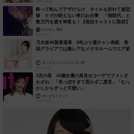
2026.08.08
酔って転んでアザだらけ ネイルも折れて超悲
惨 ケガが絶えない夜のお仕事 「病院代」と
数万円を渡す神客も！【現役キャストに取材】
たかなし 亜妖
2026.08.07
乃木坂46賀喜遥香 5年ぶり週チャン表紙 巻
頭グラビアでは激レアなメガネルームウエア姿
まいどなニュースエンタメ部
2026.08.07
3児の母 43歳女優の肩見せコーデでファンざ
わざわ 「色っぽすぎて思わず二度見」「むっ
かしからずっと可愛い」
まいどなトピック
2026.08.07