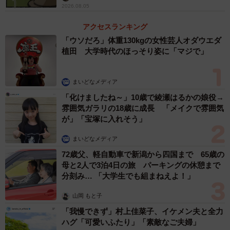
2026.08.05
アクセスランキング
「ウソだろ」体重130kgの女性芸人オダウエダ
植田 大学時代のほっそり姿に「マジで」
まいどなメディア
「化けましたね～」10歳で綾瀬はるかの娘役→
雰囲気ガラリの18歳に成長 「メイクで雰囲気
が」「宝塚に入れそう」
まいどなメディア
72歳父、軽自動車で新潟から四国まで 65歳の
母と2人で3泊4日の旅 パーキングの休憩まで
分刻み… 「大学生でも組まねえよ！」
山岡 もと子
「我慢できず」村上佳菜子、イケメン夫と全力
ハグ「可愛いふたり」「素敵なご夫婦」