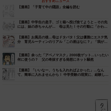
おすすめニュース
【漫画】「子育て中の隠語」全編を読む
【漫画】中学生の息子、ゴミ箱へ投げ捨てようと→その先
には、妹の赤ちゃんが… 母は見た！その行動に「かわい
すぎます」「善き姿勢だね」
【漫画】お風呂の後…母はドタバタ！父は優雅にエステ気
分 育児ルーティンのリアル「この差はなに？」「我が家
も同じ」共感の声
【漫画】余った「アベノマスク」2000枚ゲット…いったい
何に使うの？ 父の奇抜すぎる発想にネット騒然
【漫画】「いいなー、うちも入れればよかった」…なん
て、簡単に入れませんから！ 中学受験の現実に、経験した
親が全力ツッコミ