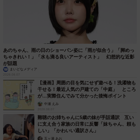
あのちゃん、雨の日のショーパン姿に「雨が似合う」「脚めっ
ちゃきれい！」「水も滴る良いアーティスト」 幻想的な近影
が話題
まいどなメディア
2026.08.07
【漫画】周囲の目を気にせず遊べる！洗濯物も
干せる！最近人気の戸建ての「中庭」 ところ
が…実際住んでみて分かった後悔ポイント
中瀬 えみ
2026.08.07
難聴のお姉ちゃんに5歳の妹が手話通訳 互い
に支え合う家族の日常に反響「妹ちゃん、頼も
しい」「かわいい通訳さん」
五ヶ瀬 あお